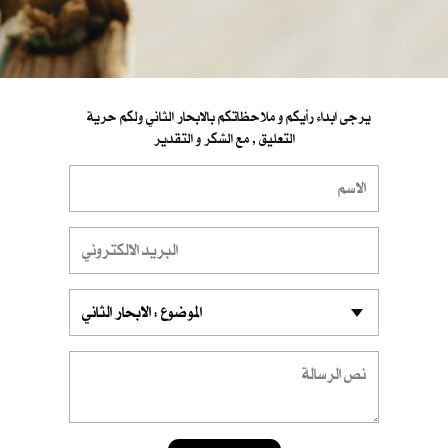
يرجى ابداء رأيكم و ملاحظاتكم بالابحار الثاني ولكم حرية
التعليق , مع الشكر و التقدير