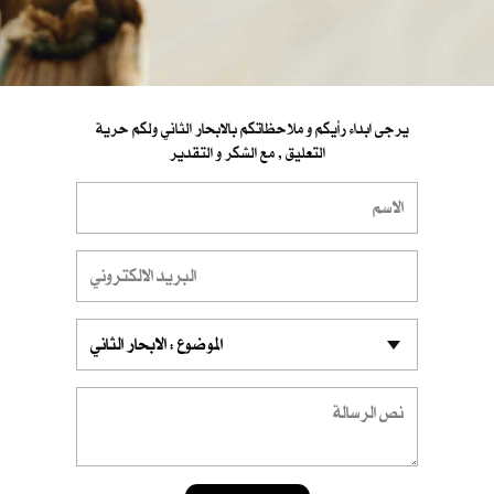
يرجى ابداء رأيكم و ملاحظاتكم بالابحار الثاني ولكم حرية
التعليق , مع الشكر و التقدير