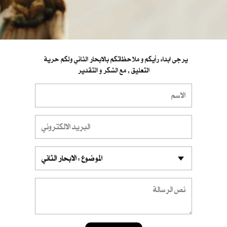
يرجى ابداء رأيكم و ملاحظاتكم بالابحار الثاني ولكم حرية
التعليق , مع الشكر و التقدير