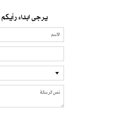
يرجى ابداء رأيكم و