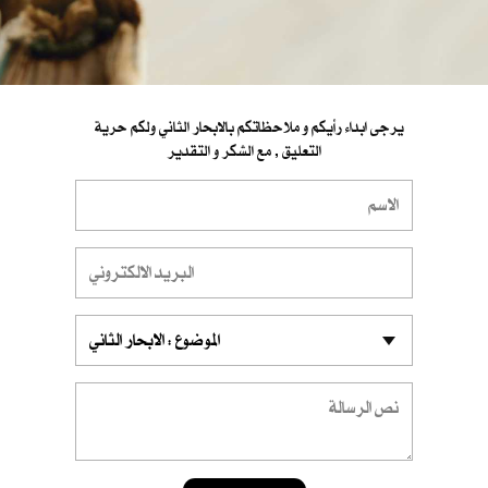
يرجى ابداء رأيكم و ملاحظاتكم بالابحار الثاني ولكم حرية
التعليق , مع الشكر و التقدير