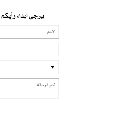
يرجى ابداء رأيكم و