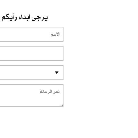
يرجى ابداء رأيكم و