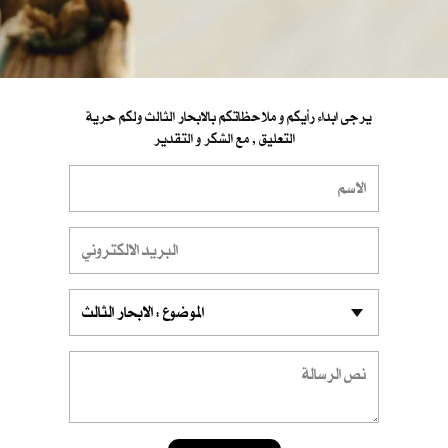
يرجى ابداء رأيكم و ملاحظاتكم بالابحار الثالث ولكم حرية
التعليق , مع الشكر و التقدير