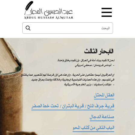
الابحار الثالث
نحن لا نقوم ببناء أمة في العراق ، بل نقوم بخلق واحدة
-
توماس فريدمان / صحفي أمريكي
إن العراقيين ليسوا معتادين على الحرية ، وإن هذه هي أول فرصة لهم للتعبير عما يختلج
في نفوسهم ، وإن هذه العمليات الفوضوية إيجابية وخلاقة وواعدة بعراق جديد
دونالد رأمسفيلد / وزير الخارجية الأمريكية -
العقل المحتل
قرية جرف الملح / قرية البتران / تحت خط الصفر
صناعة الدجال
الباب الثاني من كتاب المحو