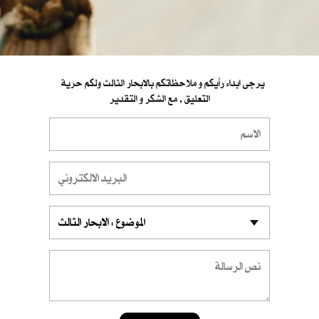
يرجى ابداء رأيكم و ملاحظاتكم بالابحار الثالث ولكم حرية
التعليق , مع الشكر و التقدير