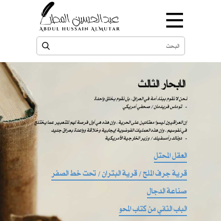
الابحار الثالث
نحن لا نقوم ببناء أمة في العراق ، بل نقوم بخلق واحدة
-
توماس فريدمان / صحفي أمريكي
إن العراقيين ليسوا معتادين على الحرية ، وإن هذه هي أول فرصة لهم للتعبير عما يختلج
في نفوسهم ، وإن هذه العمليات الفوضوية إيجابية وخلاقة وواعدة بعراق جديد
دونالد رأمسفيلد / وزير الخارجية الأمريكية -
العقل المحتل
قرية جرف الملح / قرية البتران / تحت خط الصفر
صناعة الدجال
الباب الثاني من كتاب المحو