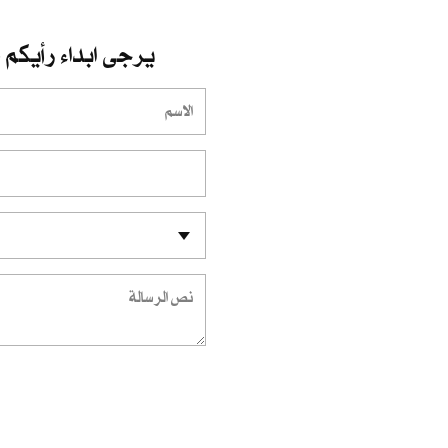
يرجى ابداء رأيكم و