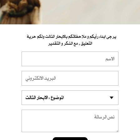
يرجى ابداء رأيكم و ملاحظاتكم بالابحار الثالث ولكم حرية
التعليق , مع الشكر و التقدير