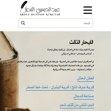
الابحار الثالث
نحن لا نقوم ببناء أمة في العراق ، بل نقوم بخلق واحدة
-
توماس فريدمان / صحفي أمريكي
إن العراقيين ليسوا معتادين على الحرية ، وإن هذه هي أول فرصة لهم للتعبير عما يختلج
في نفوسهم ، وإن هذه العمليات الفوضوية إيجابية وخلاقة وواعدة بعراق جديد
دونالد رأمسفيلد / وزير الخارجية الأمريكية -
العقل المحتل
قرية جرف الملح / قرية البتران / تحت خط الصفر
صناعة الدجال
الباب الثاني من كتاب المحو