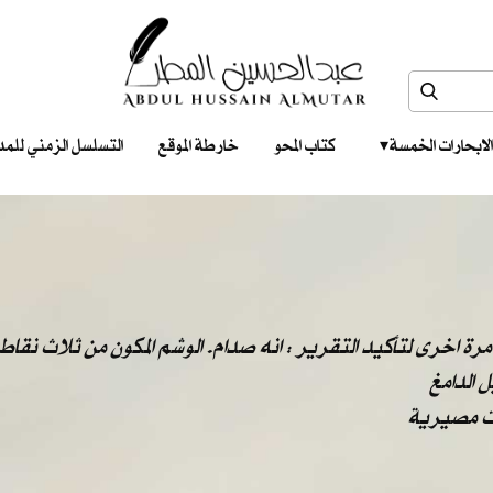
الابحارات الخمسة ‎ ‎ ‎
كتاب المحو
خارطة الموقع
التسلسل الزمني للمدونات‎ ‎
رة اخرى لتأكيد التقرير : انه صدام. الوشم المكون من ثلاث نقاط 
 الدامغ