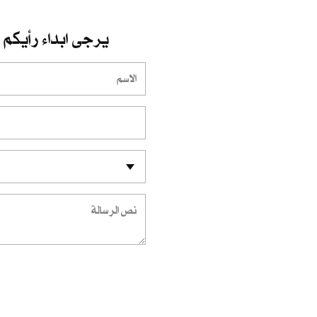
يرجى ابداء رأيكم و