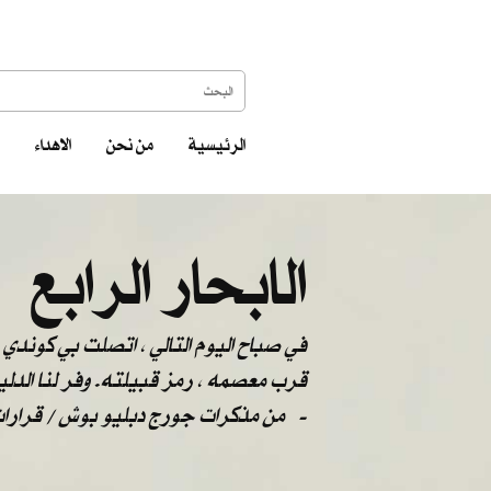
الرئيسية
من نحن
الاهداء
الابحار الرابع
في صباح اليوم التالي ، اتصلت بي كوندي م
قرب معصمه ، رمز قبيلته. وفر لنا الدليل
من مذكرات جورج دبليو بوش / قرارات مصيرية -