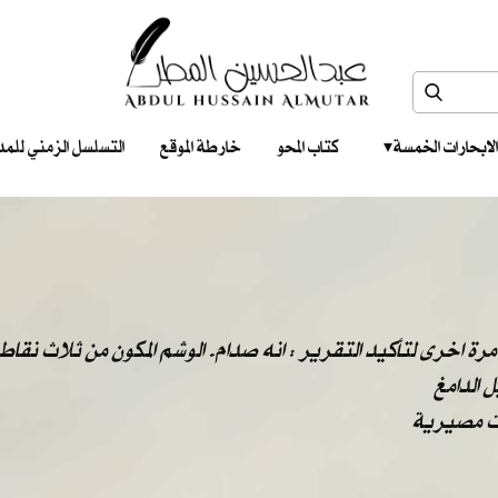
الابحارات الخمسة ‎ ‎ ‎
كتاب المحو
خارطة الموقع
التسلسل الزمني للمدونات‎ ‎
رة اخرى لتأكيد التقرير : انه صدام. الوشم المكون من ثلاث نقاط 
 الدامغ