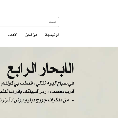
الرئيسية
من نحن
الاهداء
الابحار الرابع
في صباح اليوم التالي ، اتصلت بي كوندي م
قرب معصمه ، رمز قبيلته. وفر لنا الدليل
من مذكرات جورج دبليو بوش / قرارات مصيرية -