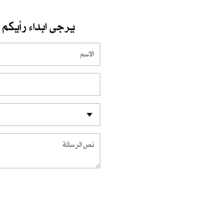
يرجى ابداء رأيكم و