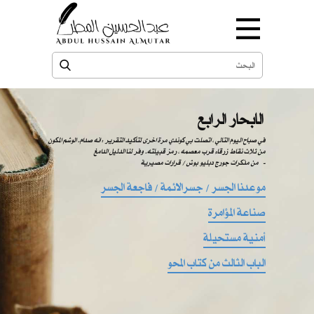
الابحار الرابع
في صباح اليوم التالي ، اتصلت بي كوندي مرة اخرى لتأكيد التقرير : انه صدام. الوشم المكون
من ثلاث نقاط زرقاء قرب معصمه ، رمز قبيلته. وفر لنا الدليل الدامغ
من مذكرات جورج دبليو بوش / قرارات مصيرية -
موعدنا الجسر / جسرالائمة / فاجعة الجسر
صناعة المؤامرة
أمنية مستحيلة
الباب الثالث من كتاب المحو