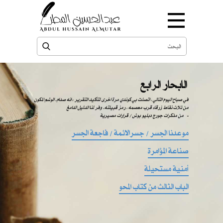
الابحار الرابع
في صباح اليوم التالي ، اتصلت بي كوندي مرة اخرى لتأكيد التقرير : انه صدام. الوشم المكون
من ثلاث نقاط زرقاء قرب معصمه ، رمز قبيلته. وفر لنا الدليل الدامغ
من مذكرات جورج دبليو بوش / قرارات مصيرية -
موعدنا الجسر / جسرالائمة / فاجعة الجسر
صناعة المؤامرة
أمنية مستحيلة
الباب الثالث من كتاب المحو