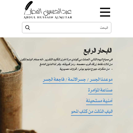
الابحار الرابع
في صباح اليوم التالي ، اتصلت بي كوندي مرة اخرى لتأكيد التقرير : انه صدام. الوشم المكون
من ثلاث نقاط زرقاء قرب معصمه ، رمز قبيلته. وفر لنا الدليل الدامغ
من مذكرات جورج دبليو بوش / قرارات مصيرية -
موعدنا الجسر / جسرالائمة / فاجعة الجسر
صناعة المؤامرة
أمنية مستحيلة
الباب الثالث من كتاب المحو