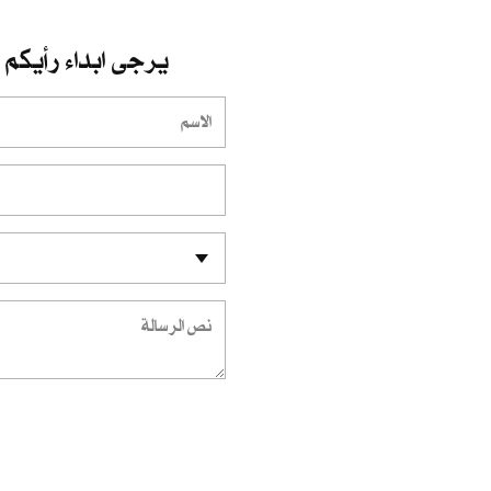
يرجى ابداء رأيكم و