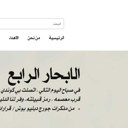
الرئيسية
من نحن
الاهداء
الابحار الرابع
في صباح اليوم التالي ، اتصلت بي كوندي م
قرب معصمه ، رمز قبيلته. وفر لنا الدليل
من مذكرات جورج دبليو بوش / قرارات مصيرية -