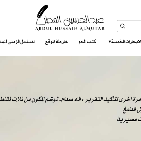
الابحارات الخمسة ‎ ‎ ‎
كتاب المحو
خارطة الموقع
التسلسل الزمني للمدونات‎ ‎
رة اخرى لتأكيد التقرير : انه صدام. الوشم المكون من ثلاث نقاط 
 الدامغ