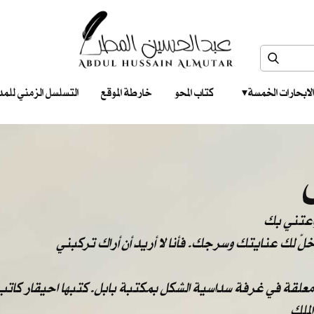
الابحارات الخمسة ‎ ‎ ‎
كتاب المحو
خارطة الموقع
التسلسل الزمني للمدونات‎ ‎
واعتني بك
: خلّ لك عنايتك وسرجك. فأنا لا أريد أن أراك تركبني
 معلقة في غرفة سداسية الشكل بمكتبة بابل. كتبها احيقار كاتب 
لملك