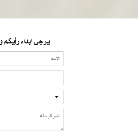
يرجى ابداء رأيكم و