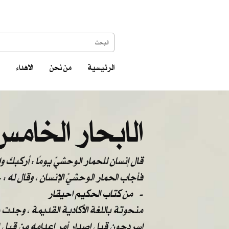
الرئيسية
من نحن
الاهداء
الابحار الخامس
قال إنسان للحمار الوحشيّ يومًا : أركبك 
فأجاب الحمار الوحشيّ الإنسان ، وقال له 
من كتاب الحكيم احيقار -
منحوتة باللغة الأكادية القديمة ، وجدت
اسردحون قبل اصدار أمر إعدامه من قبل ا