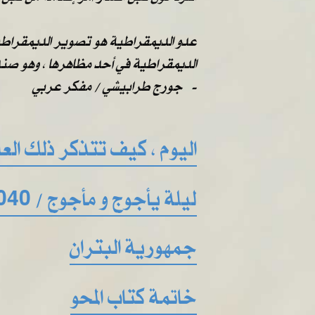
عدو الديمقراطية هو تصوير الديمقراطية 
الديمقراطية في أحد مظاهرها ، وهو صندو
​​ ​​جورج طرابيشي / مفكر عربي -
اليوم ، كيف تتذكر ذلك العال
ليلة يأجوج و مأجوج / 2040
جمهورية البتران
خاتمة كتاب المحو