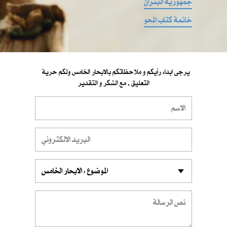
جمهورية البتران
خاتمة كتاب المحو
يرجى ابداء رأيكم و ملاحظاتكم بالابحار الخامس ولكم حرية
التعليق , مع الشكر و التقدير