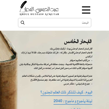
الابحار الخامس
قال إنسان للحمار الوحشيّ يومًا : أركبك واعتني بك
فأجاب الحمار الوحشيّ الإنسان ، وقال له : خلّ لك عنايتك وسرجك. فأنا لا أريد أن أراك
تركبني
من كتاب الحكيم احيقار -
منحوتة باللغة الأكادية القديمة ، وجدت معلقة في غرفة سداسية الشكل بمكتبة بابل.
كتبها احيقار كاتب الملك اسردحون قبل اصدار أمر إعدامه من قبل الملك
عدو الديمقراطية هو تصوير الديمقراطية على انها الخلاص. وكبرى مشكلات العالم
العربي اننا اختصرنا الديمقراطية في أحد مظاهرها ، وهو صندوق الاقتراع
​​ ​​جورج طرابيشي / مفكر عربي -
اليوم ، كيف تتذكر ذلك العالم المجنون ؟
ليلة يأجوج و مأجوج / 2040