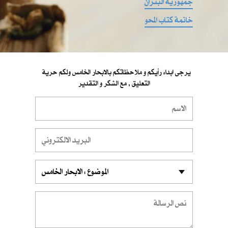
جمهورية البتران
خاتمة كتاب المحو
يرجى ابداء رأيكم و ملاحظاتكم بالابحار الخامس ولكم حرية
التعليق , مع الشكر و التقدير