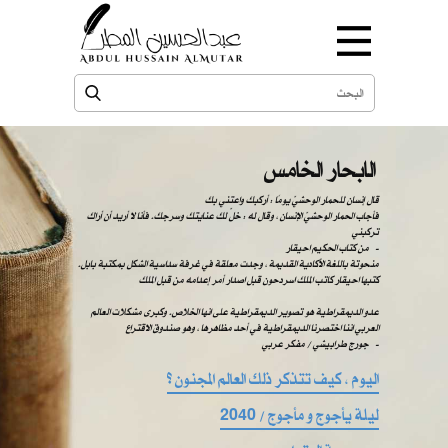
الابحار الخامس
قال إنسان للحمار الوحشيّ يومًا : أركبك واعتني بك
فأجاب الحمار الوحشيّ الإنسان ، وقال له : خلّ لك عنايتك وسرجك. فأنا لا أريد أن أراك
تركبني
من كتاب الحكيم احيقار -
منحوتة باللغة الأكادية القديمة ، وجدت معلقة في غرفة سداسية الشكل بمكتبة بابل.
كتبها احيقار كاتب الملك اسردحون قبل اصدار أمر إعدامه من قبل الملك
عدو الديمقراطية هو تصوير الديمقراطية على انها الخلاص. وكبرى مشكلات العالم
العربي اننا اختصرنا الديمقراطية في أحد مظاهرها ، وهو صندوق الاقتراع
​​ ​​جورج طرابيشي / مفكر عربي -
اليوم ، كيف تتذكر ذلك العالم المجنون ؟
ليلة يأجوج و مأجوج / 2040