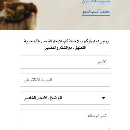
جمهورية البتران
خاتمة كتاب المحو
يرجى ابداء رأيكم و ملاحظاتكم بالابحار الخامس ولكم حرية
التعليق , مع الشكر و التقدير