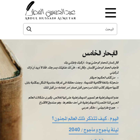
الابحار الخامس
قال إنسان للحمار الوحشيّ يومًا : أركبك واعتني بك
فأجاب الحمار الوحشيّ الإنسان ، وقال له : خلّ لك عنايتك وسرجك. فأنا لا أريد أن أراك
تركبني
من كتاب الحكيم احيقار -
منحوتة باللغة الأكادية القديمة ، وجدت معلقة في غرفة سداسية الشكل بمكتبة بابل.
كتبها احيقار كاتب الملك اسردحون قبل اصدار أمر إعدامه من قبل الملك
عدو الديمقراطية هو تصوير الديمقراطية على انها الخلاص. وكبرى مشكلات العالم
العربي اننا اختصرنا الديمقراطية في أحد مظاهرها ، وهو صندوق الاقتراع
​​ ​​جورج طرابيشي / مفكر عربي -
اليوم ، كيف تتذكر ذلك العالم المجنون ؟
ليلة يأجوج و مأجوج / 2040