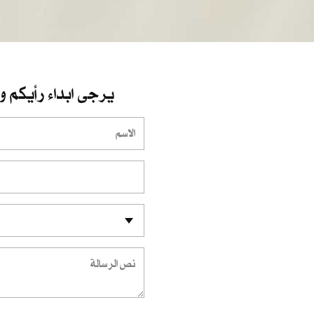
يرجى ابداء رأيكم و