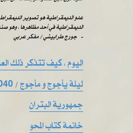
عدو الديمقراطية هو تصوير الديمقراطية 
الديمقراطية في أحد مظاهرها ، وهو صندو
​​ ​​جورج طرابيشي / مفكر عربي -
اليوم ، كيف تتذكر ذلك العال
ليلة يأجوج و مأجوج / 2040
جمهورية البتران
خاتمة كتاب المحو