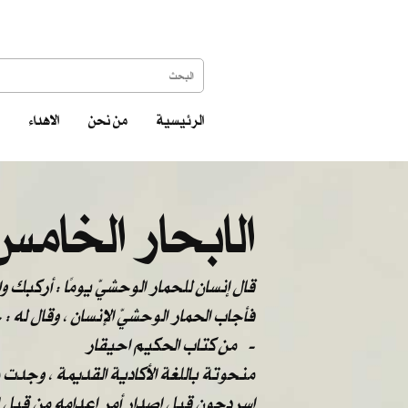
الرئيسية
من نحن
الاهداء
الابحار الخامس
قال إنسان للحمار الوحشيّ يومًا : أركبك 
فأجاب الحمار الوحشيّ الإنسان ، وقال له 
من كتاب الحكيم احيقار -
منحوتة باللغة الأكادية القديمة ، وجدت
اسردحون قبل اصدار أمر إعدامه من قبل ا