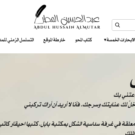
الابحارات الخمسة ‎ ‎ ‎
كتاب المحو
خارطة الموقع
التسلسل الزمني للمدونات‎ ‎
واعتني بك
: خلّ لك عنايتك وسرجك. فأنا لا أريد أن أراك تركبني
 معلقة في غرفة سداسية الشكل بمكتبة بابل. كتبها احيقار كاتب 
لملك