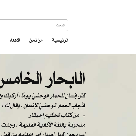
الرئيسية
من نحن
الاهداء
الابحار الخامس
قال إنسان للحمار الوحشيّ يومًا : أركبك 
فأجاب الحمار الوحشيّ الإنسان ، وقال له 
من كتاب الحكيم احيقار -
منحوتة باللغة الأكادية القديمة ، وجدت
اسردحون قبل اصدار أمر إعدامه من قبل ا