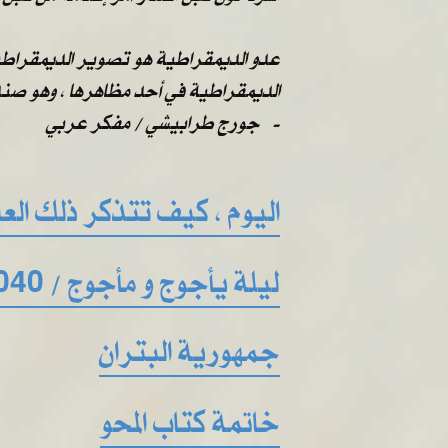
عدو الديمقراطية هو تصوير الديمقراطية 
الديمقراطية في أحد مظاهرها ، وهو صندو
​​ ​​جورج طرابيشي / مفكر عربي -
اليوم ، كيف تتذكر ذلك العال
ليلة يأجوج و مأجوج / 2040
جمهورية البتران
خاتمة كتاب المحو