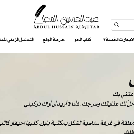
الابحارات الخمسة ‎ ‎ ‎
كتاب المحو
خارطة الموقع
التسلسل الزمني للمدونات‎ ‎
واعتني بك
: خلّ لك عنايتك وسرجك. فأنا لا أريد أن أراك تركبني
 معلقة في غرفة سداسية الشكل بمكتبة بابل. كتبها احيقار كاتب 
لملك