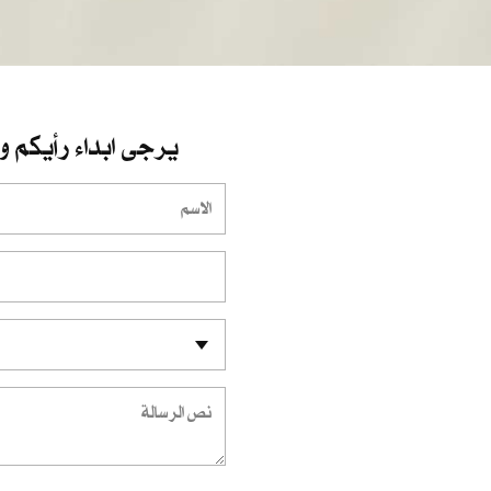
يرجى ابداء رأيكم و