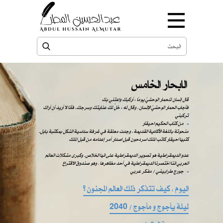
الابحار الخامس
قال إنسان للحمار الوحشيّ يومًا : أركبك واعتني بك
فأجاب الحمار الوحشيّ الإنسان ، وقال له : خلّ لك عنايتك وسرجك. فأنا لا أريد أن أراك
تركبني
من كتاب الحكيم احيقار -
منحوتة باللغة الأكادية القديمة ، وجدت معلقة في غرفة سداسية الشكل بمكتبة بابل.
كتبها احيقار كاتب الملك اسردحون قبل اصدار أمر إعدامه من قبل الملك
عدو الديمقراطية هو تصوير الديمقراطية على انها الخلاص. وكبرى مشكلات العالم
العربي اننا اختصرنا الديمقراطية في أحد مظاهرها ، وهو صندوق الاقتراع
​​ ​​جورج طرابيشي / مفكر عربي -
اليوم ، كيف تتذكر ذلك العالم المجنون ؟
ليلة يأجوج و مأجوج / 2040