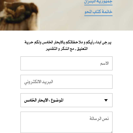
جمهورية البتران
خاتمة كتاب المحو
يرجى ابداء رأيكم و ملاحظاتكم بالابحار الخامس ولكم حرية
التعليق , مع الشكر و التقدير