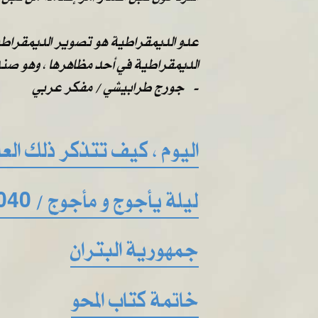
عدو الديمقراطية هو تصوير الديمقراطية 
الديمقراطية في أحد مظاهرها ، وهو صندو
​​ ​​جورج طرابيشي / مفكر عربي -
اليوم ، كيف تتذكر ذلك العال
ليلة يأجوج و مأجوج / 2040
جمهورية البتران
خاتمة كتاب المحو