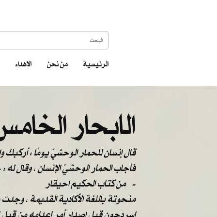
الرئيسية
من نحن
الاهداء
الابحار الخامس
قال إنسان للحمار الوحشيّ يومًا : أركبك 
فأجاب الحمار الوحشيّ الإنسان ، وقال له 
من كتاب الحكيم احيقار -
منحوتة باللغة الأكادية القديمة ، وجدت
اسردحون قبل اصدار أمر إعدامه من قبل ا