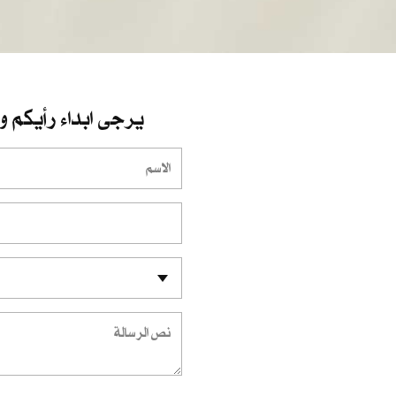
يرجى ابداء رأيكم و