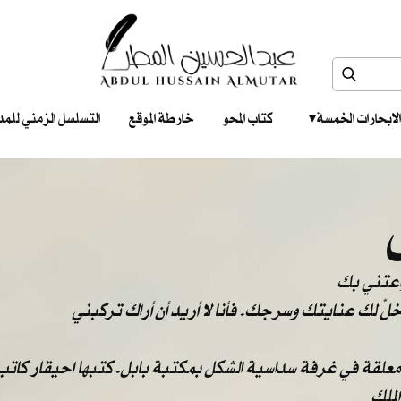
الابحارات الخمسة ‎ ‎ ‎
كتاب المحو
خارطة الموقع
التسلسل الزمني للمدونات‎ ‎
واعتني بك
: خلّ لك عنايتك وسرجك. فأنا لا أريد أن أراك تركبني
 معلقة في غرفة سداسية الشكل بمكتبة بابل. كتبها احيقار كاتب 
لملك