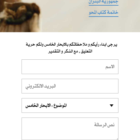
جمهورية البتران
خاتمة كتاب المحو
يرجى ابداء رأيكم و ملاحظاتكم بالابحار الخامس ولكم حرية
التعليق , مع الشكر و التقدير