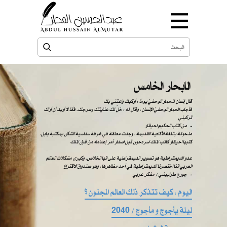
الابحار الخامس
قال إنسان للحمار الوحشيّ يومًا : أركبك واعتني بك
فأجاب الحمار الوحشيّ الإنسان ، وقال له : خلّ لك عنايتك وسرجك. فأنا لا أريد أن أراك
تركبني
من كتاب الحكيم احيقار -
منحوتة باللغة الأكادية القديمة ، وجدت معلقة في غرفة سداسية الشكل بمكتبة بابل.
كتبها احيقار كاتب الملك اسردحون قبل اصدار أمر إعدامه من قبل الملك
عدو الديمقراطية هو تصوير الديمقراطية على انها الخلاص. وكبرى مشكلات العالم
العربي اننا اختصرنا الديمقراطية في أحد مظاهرها ، وهو صندوق الاقتراع
​​ ​​جورج طرابيشي / مفكر عربي -
اليوم ، كيف تتذكر ذلك العالم المجنون ؟
ليلة يأجوج و مأجوج / 2040