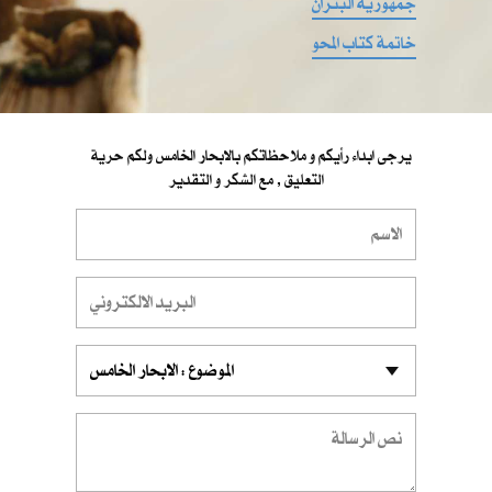
جمهورية البتران
خاتمة كتاب المحو
يرجى ابداء رأيكم و ملاحظاتكم بالابحار الخامس ولكم حرية
التعليق , مع الشكر و التقدير