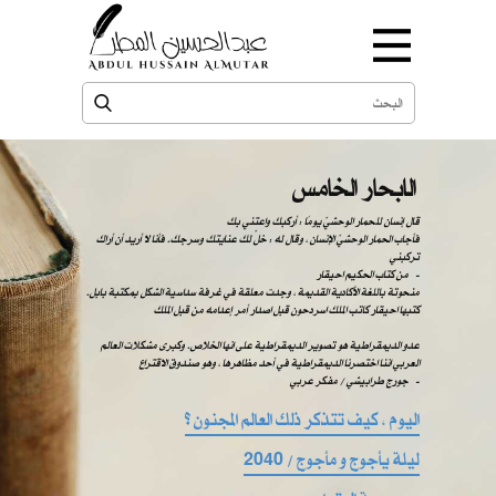
الابحار الخامس
قال إنسان للحمار الوحشيّ يومًا : أركبك واعتني بك
فأجاب الحمار الوحشيّ الإنسان ، وقال له : خلّ لك عنايتك وسرجك. فأنا لا أريد أن أراك
تركبني
من كتاب الحكيم احيقار -
منحوتة باللغة الأكادية القديمة ، وجدت معلقة في غرفة سداسية الشكل بمكتبة بابل.
كتبها احيقار كاتب الملك اسردحون قبل اصدار أمر إعدامه من قبل الملك
عدو الديمقراطية هو تصوير الديمقراطية على انها الخلاص. وكبرى مشكلات العالم
العربي اننا اختصرنا الديمقراطية في أحد مظاهرها ، وهو صندوق الاقتراع
​​ ​​جورج طرابيشي / مفكر عربي -
اليوم ، كيف تتذكر ذلك العالم المجنون ؟
ليلة يأجوج و مأجوج / 2040