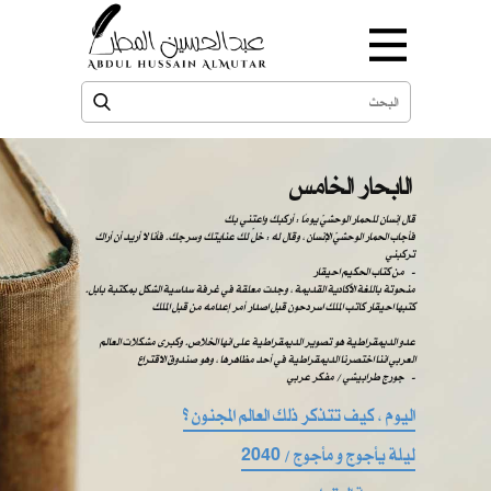
الابحار الخامس
قال إنسان للحمار الوحشيّ يومًا : أركبك واعتني بك
فأجاب الحمار الوحشيّ الإنسان ، وقال له : خلّ لك عنايتك وسرجك. فأنا لا أريد أن أراك
تركبني
من كتاب الحكيم احيقار -
منحوتة باللغة الأكادية القديمة ، وجدت معلقة في غرفة سداسية الشكل بمكتبة بابل.
كتبها احيقار كاتب الملك اسردحون قبل اصدار أمر إعدامه من قبل الملك
عدو الديمقراطية هو تصوير الديمقراطية على انها الخلاص. وكبرى مشكلات العالم
العربي اننا اختصرنا الديمقراطية في أحد مظاهرها ، وهو صندوق الاقتراع
​​ ​​جورج طرابيشي / مفكر عربي -
اليوم ، كيف تتذكر ذلك العالم المجنون ؟
ليلة يأجوج و مأجوج / 2040