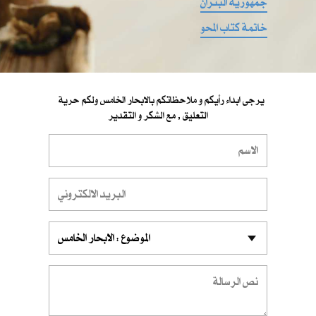
جمهورية البتران
خاتمة كتاب المحو
يرجى ابداء رأيكم و ملاحظاتكم بالابحار الخامس ولكم حرية
التعليق , مع الشكر و التقدير