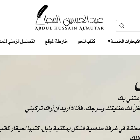
الابحارات الخمسة ‎ ‎ ‎
كتاب المحو
خارطة الموقع
التسلسل الزمني للمدونات‎ ‎
واعتني بك
: خلّ لك عنايتك وسرجك. فأنا لا أريد أن أراك تركبني
 معلقة في غرفة سداسية الشكل بمكتبة بابل. كتبها احيقار كاتب 
لملك