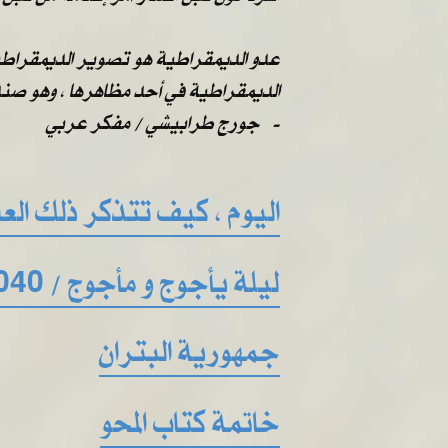
عدو الديمقراطية هو تصوير الديمقراطية 
الديمقراطية في أحد مظاهرها ، وهو صندو
​​ ​​جورج طرابيشي / مفكر عربي -
اليوم ، كيف تتذكر ذلك العال
ليلة يأجوج و مأجوج / 2040
جمهورية البتران
خاتمة كتاب المحو