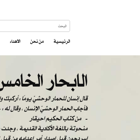
الرئيسية
من نحن
الاهداء
الابحار الخامس
قال إنسان للحمار الوحشيّ يومًا : أركبك 
فأجاب الحمار الوحشيّ الإنسان ، وقال له 
من كتاب الحكيم احيقار -
منحوتة باللغة الأكادية القديمة ، وجدت
اسردحون قبل اصدار أمر إعدامه من قبل ا