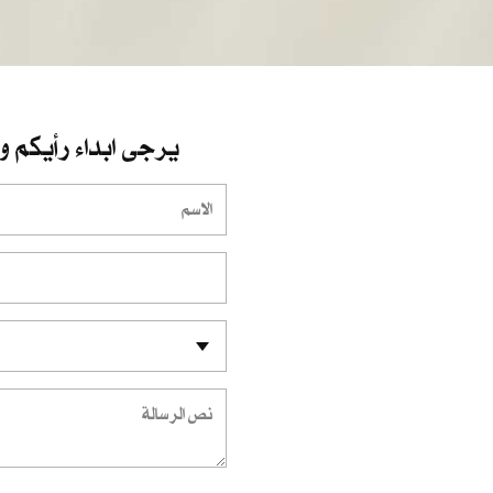
يرجى ابداء رأيكم و