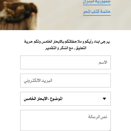
جمهورية البتران
خاتمة كتاب المحو
يرجى ابداء رأيكم و ملاحظاتكم بالابحار الخامس ولكم حرية
التعليق , مع الشكر و التقدير