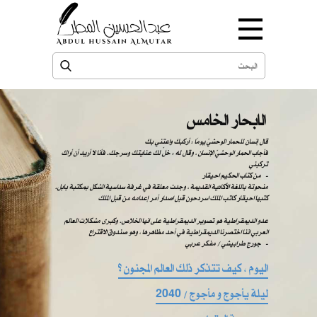
الابحار الخامس
قال إنسان للحمار الوحشيّ يومًا : أركبك واعتني بك
فأجاب الحمار الوحشيّ الإنسان ، وقال له : خلّ لك عنايتك وسرجك. فأنا لا أريد أن أراك
تركبني
من كتاب الحكيم احيقار -
منحوتة باللغة الأكادية القديمة ، وجدت معلقة في غرفة سداسية الشكل بمكتبة بابل.
كتبها احيقار كاتب الملك اسردحون قبل اصدار أمر إعدامه من قبل الملك
عدو الديمقراطية هو تصوير الديمقراطية على انها الخلاص. وكبرى مشكلات العالم
العربي اننا اختصرنا الديمقراطية في أحد مظاهرها ، وهو صندوق الاقتراع
​​ ​​جورج طرابيشي / مفكر عربي -
اليوم ، كيف تتذكر ذلك العالم المجنون ؟
ليلة يأجوج و مأجوج / 2040