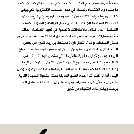
قطع شطرنج صغيرة يتم التلاعب بها بأيديهم الخفية. فكان لابد ان نكتب
ما عشناه وما اكتشفناه ونسجله في هذه الصفحات الالكترونية لكي يبقى
خالدا ، و ربما سيتم اكتشافه من قبلهم وحذفه او ربما يتم تزييف محتواه.
فانت ايها المتصفح الجديد ، لعلك لن تختار الروابط و الايقونات حسب
التسلسل الذي رتبناه ، فالاحتمالات لا نهائية في تغيير التسلسل ، وذلك
بتغيير مسارات القراءة او تغيير البدايات فتصل لنهايات مختلفة . وقد تتجاوز
بعض الصفحات او قد لا تكمل قراءة بعضها. بل ربما تخرج من بعض
الروابط الى روايات اخرى لمدونين اخرين لم نسمع بهم يوما ، فقد تحتاج
الى معلومات و تجارب مغايرة. فالنتيجة التي ستصل اليها انك انت من
تختار مصير شخوص هذه الروايات ، وانت من ستكون مسؤولا عن نتيجة
رحلة حياتك .فاذا كنت تقرا النسخة غير المزيفة فأننا سعداء ان صوتنا وصل
اليك ، أما اذا كنت تقرأ احدى النسخ المزيفة فانت الضحية الجديدة التالية.
فاحذر ان تصدِّق كلَّ ما ستقرأه ، وترحم على ارواحنا الخالدة ، فلعل الله
يرحمنا و يغفر لنا ما ارتكبناه من شرور