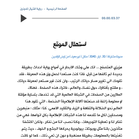
الصفحة الرئيسية
رواية اغتيال المدونين
00:00
/
03:37
استهلال الموقع
مدونة مشتركة / 20 ، ايار ، 2040 / مكان ( غير معرف ) من ارض الرافدين
عزيزي المتصفح ... انك على وشك الابحار في أمواج رواية احداث بطريقة
جديدة لم تالفها من قبل. فاذا كنت مستعدا لحمل وزر هذه المعرفة ، فقد
تقودك الى تغيير مسار حياتك الرتيب ، وان كنت غير مستعدٍ لمعرفة حياتك
، و مقتنع بأفكارك حول نفسك والعالم ، فاترك هذه الصفحة . فهناك
الملايين من الصفحات في الشبكة العالمية التي قد تخدعك بتسلية مؤقتة
او معلومة زائفة قد صنعتها (الالة الإعلامية) الضخمة ، التي تقود هذا
العالم نحو الضلالة والتفاهة و الزيف والتقليد الاعمى. كنا ؛ مثلك ؛ منبهرين
ومصدقين لكل ما تقدمه لنا هذه الشبكات الإعلامية بكل انواعها. فهي من
تفكر لنا و تعطينا التوجيهات ، وكنا نحسب اننا من نفكر ، ولكن اكتشفنا
متأخرين باننا مثل روبوتات بيولوجية يحركها الجشع و الخوف ، حيث يتم
تغذيتها بالمعلومات بطريقة ممنهجة و دون ان تعي ذلك ، كما لو كانت