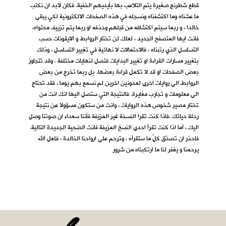
قطع شطرنج صغيرة يتم التلاعب بها بأيديهم الخفية. فكان لابد ان نكتب
ما عشناه وما اكتشفناه ونسجله في هذه الصفحات الالكترونية لكي يبقى
خالدا ، و ربما سيتم اكتشافه من قبلهم وحذفه او ربما يتم تزييف محتواه.
فانت ايها المتصفح الجديد ، لعلك لن تختار الروابط و الايقونات حسب
التسلسل الذي رتبناه ، فالاحتمالات لا نهائية في تغيير التسلسل ، وذلك
بتغيير مسارات القراءة او تغيير البدايات فتصل لنهايات مختلفة . وقد تتجاوز
بعض الصفحات او قد لا تكمل قراءة بعضها. بل ربما تخرج من بعض
الروابط الى روايات اخرى لمدونين اخرين لم نسمع بهم يوما ، فقد تحتاج
الى معلومات و تجارب مغايرة. فالنتيجة التي ستصل اليها انك انت من
تختار مصير شخوص هذه الروايات ، وانت من ستكون مسؤولا عن نتيجة
رحلة حياتك .فاذا كنت تقرا النسخة غير المزيفة فأننا سعداء ان صوتنا وصل
اليك ، أما اذا كنت تقرأ احدى النسخ المزيفة فانت الضحية الجديدة التالية.
فاحذر ان تصدِّق كلَّ ما ستقرأه ، وترحم على ارواحنا الخالدة ، فلعل الله
يرحمنا و يغفر لنا ما ارتكبناه من شرور