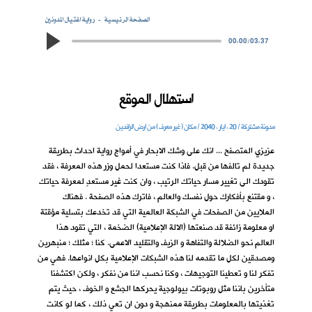
الصفحة الرئيسية
رواية اغتيال المدونين
00:00
/
03:37
استهلال الموقع
مدونة مشتركة / 20 ، ايار ، 2040 / مكان ( غير معرف ) من ارض الرافدين
عزيزي المتصفح ... انك على وشك الابحار في أمواج رواية احداث بطريقة
جديدة لم تالفها من قبل. فاذا كنت مستعدا لحمل وزر هذه المعرفة ، فقد
تقودك الى تغيير مسار حياتك الرتيب ، وان كنت غير مستعدٍ لمعرفة حياتك
، و مقتنع بأفكارك حول نفسك والعالم ، فاترك هذه الصفحة . فهناك
الملايين من الصفحات في الشبكة العالمية التي قد تخدعك بتسلية مؤقتة
او معلومة زائفة قد صنعتها (الالة الإعلامية) الضخمة ، التي تقود هذا
العالم نحو الضلالة والتفاهة و الزيف والتقليد الاعمى. كنا ؛ مثلك ؛ منبهرين
ومصدقين لكل ما تقدمه لنا هذه الشبكات الإعلامية بكل انواعها. فهي من
تفكر لنا و تعطينا التوجيهات ، وكنا نحسب اننا من نفكر ، ولكن اكتشفنا
متأخرين باننا مثل روبوتات بيولوجية يحركها الجشع و الخوف ، حيث يتم
تغذيتها بالمعلومات بطريقة ممنهجة و دون ان تعي ذلك ، كما لو كانت