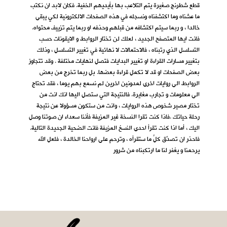
قطع شطرنج صغيرة يتم التلاعب بها بأيديهم الخفية. فكان لابد ان نكتب
ما عشناه وما اكتشفناه ونسجله في هذه الصفحات الالكترونية لكي يبقى
خالدا ، و ربما سيتم اكتشافه من قبلهم وحذفه او ربما يتم تزييف محتواه.
فانت ايها المتصفح الجديد ، لعلك لن تختار الروابط و الايقونات حسب
التسلسل الذي رتبناه ، فالاحتمالات لا نهائية في تغيير التسلسل ، وذلك
بتغيير مسارات القراءة او تغيير البدايات فتصل لنهايات مختلفة . وقد تتجاوز
بعض الصفحات او قد لا تكمل قراءة بعضها. بل ربما تخرج من بعض
الروابط الى روايات اخرى لمدونين اخرين لم نسمع بهم يوما ، فقد تحتاج
الى معلومات و تجارب مغايرة. فالنتيجة التي ستصل اليها انك انت من
تختار مصير شخوص هذه الروايات ، وانت من ستكون مسؤولا عن نتيجة
رحلة حياتك .فاذا كنت تقرا النسخة غير المزيفة فأننا سعداء ان صوتنا وصل
اليك ، أما اذا كنت تقرأ احدى النسخ المزيفة فانت الضحية الجديدة التالية.
فاحذر ان تصدِّق كلَّ ما ستقرأه ، وترحم على ارواحنا الخالدة ، فلعل الله
يرحمنا و يغفر لنا ما ارتكبناه من شرور