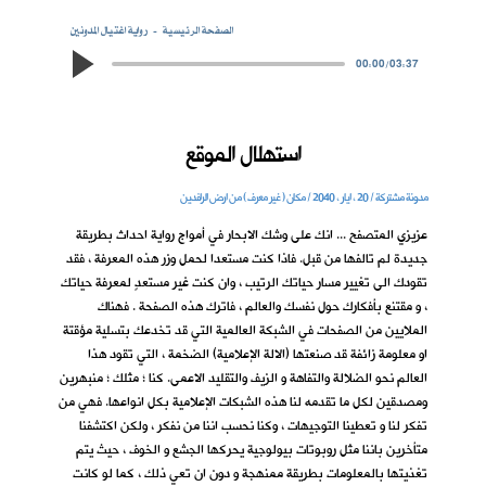
الصفحة الرئيسية
رواية اغتيال المدونين
00:00
/
03:37
استهلال الموقع
مدونة مشتركة / 20 ، ايار ، 2040 / مكان ( غير معرف ) من ارض الرافدين
عزيزي المتصفح ... انك على وشك الابحار في أمواج رواية احداث بطريقة
جديدة لم تالفها من قبل. فاذا كنت مستعدا لحمل وزر هذه المعرفة ، فقد
تقودك الى تغيير مسار حياتك الرتيب ، وان كنت غير مستعدٍ لمعرفة حياتك
، و مقتنع بأفكارك حول نفسك والعالم ، فاترك هذه الصفحة . فهناك
الملايين من الصفحات في الشبكة العالمية التي قد تخدعك بتسلية مؤقتة
او معلومة زائفة قد صنعتها (الالة الإعلامية) الضخمة ، التي تقود هذا
العالم نحو الضلالة والتفاهة و الزيف والتقليد الاعمى. كنا ؛ مثلك ؛ منبهرين
ومصدقين لكل ما تقدمه لنا هذه الشبكات الإعلامية بكل انواعها. فهي من
تفكر لنا و تعطينا التوجيهات ، وكنا نحسب اننا من نفكر ، ولكن اكتشفنا
متأخرين باننا مثل روبوتات بيولوجية يحركها الجشع و الخوف ، حيث يتم
تغذيتها بالمعلومات بطريقة ممنهجة و دون ان تعي ذلك ، كما لو كانت