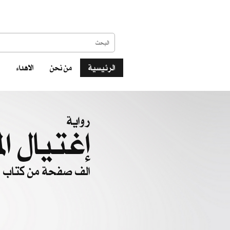
الرئيسية
من نحن
الاهداء
رواية
إغتيال ال
الف صفحة من كتاب ال