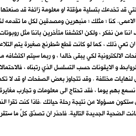
ي قد تخدعك بتسلية مؤقتة او معلومة زائفة قد صنعتها (ال
يد الاعمى. كنا ؛ مثلك ؛ منبهرين ومصدقين لكل ما تقدمه لن
 اننا من نفكر ، ولكن اكتشفنا متأخرين باننا مثل روبوتا
ن تعي ذلك ، كما لو كانت قطع شطرنج صغيرة يتم التلاعب
ات الالكترونية لكي يبقى خالدا ، و ربما سيتم اكتشافه من
لروابط و الايقونات حسب التسلسل الذي رتبناه ، فالاحتمالا
تصل لنهايات مختلفة . وقد تتجاوز بعض الصفحات او قد لا 
نسمع بهم يوما ، فقد تحتاج الى معلومات و تجارب مغايرة
تكون مسؤولا عن نتيجة رحلة حياتك .فاذا كنت تقرا النس
نت الضحية الجديدة التالية. فاحذر ان تصدِّق كلَّ ما ستقرأه