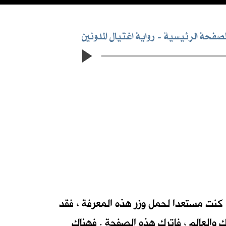
لصفحة الرئيسية
رواية اغتيال المدونين
عزيزي المتصفح ... انك على وشك الابحار في أمواج رواية احداث بطريقة جديدة لم تالفها من قبل. فاذا كنت مستعدا لحمل وزر هذه المعرفة ، فقد
 والعالم ، فاترك هذه الصفحة . فهناك