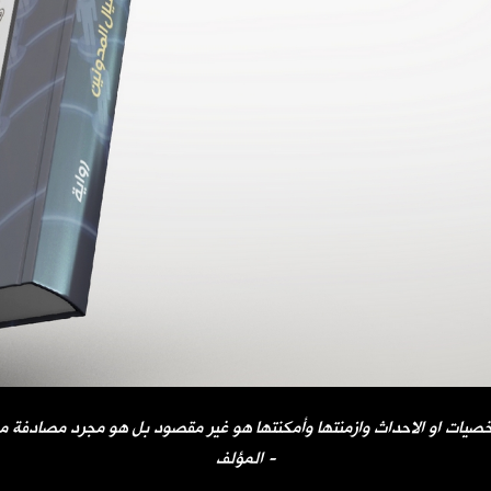
صيات او الاحداث وازمنتها وأمكنتها هو غير مقصود بل هو مجرد مصادفة مح
المؤلف -