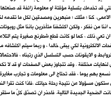
ي قد تخدعك بتسلية مؤقتة او معلومة زائفة قد صنعتها (ال
يد الاعمى. كنا ؛ مثلك ؛ منبهرين ومصدقين لكل ما تقدمه لن
 اننا من نفكر ، ولكن اكتشفنا متأخرين باننا مثل روبوتا
ن تعي ذلك ، كما لو كانت قطع شطرنج صغيرة يتم التلاعب
ات الالكترونية لكي يبقى خالدا ، و ربما سيتم اكتشافه من
لروابط و الايقونات حسب التسلسل الذي رتبناه ، فالاحتمالا
تصل لنهايات مختلفة . وقد تتجاوز بعض الصفحات او قد لا 
نسمع بهم يوما ، فقد تحتاج الى معلومات و تجارب مغايرة
تكون مسؤولا عن نتيجة رحلة حياتك .فاذا كنت تقرا النس
نت الضحية الجديدة التالية. فاحذر ان تصدِّق كلَّ ما ستقرأه