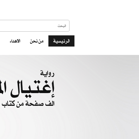
الرئيسية
من نحن
الاهداء
رواية
إغتيال ال
الف صفحة من كتاب ال