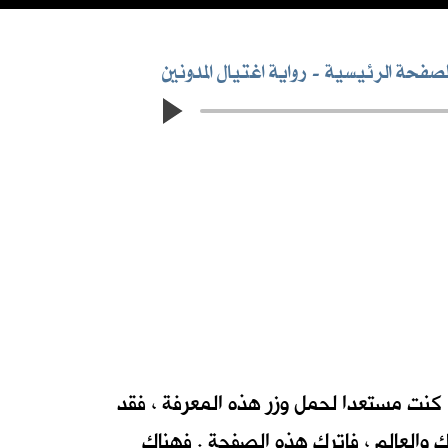
لصفحة الرئيسية
رواية اغتيال المدونين
عزيزي المتصفح ... انك على وشك الابحار في أمواج رواية احداث بطريقة جديدة لم تالفها من قبل. فاذا كنت مستعدا لحمل وزر هذه المعرفة ، فقد
 والعالم ، فاترك هذه الصفحة . فهناك