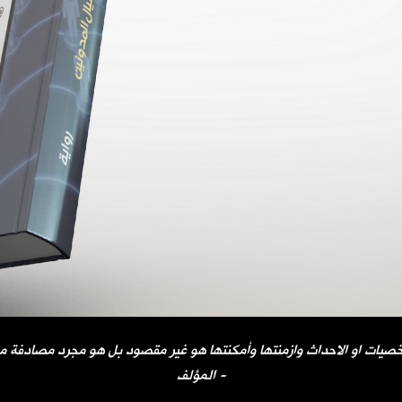
صيات او الاحداث وازمنتها وأمكنتها هو غير مقصود بل هو مجرد مصادفة مح
المؤلف -