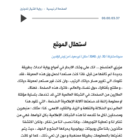
الصفحة الرئيسية
رواية اغتيال المدونين
00:00
/
03:37
استهلال الموقع
مدونة مشتركة / 20 ، ايار ، 2040 / مكان ( غير معرف ) من ارض الرافدين
عزيزي المتصفح ... انك على وشك الابحار في أمواج رواية احداث بطريقة
جديدة لم تالفها من قبل. فاذا كنت مستعدا لحمل وزر هذه المعرفة ، فقد
تقودك الى تغيير مسار حياتك الرتيب ، وان كنت غير مستعدٍ لمعرفة حياتك
، و مقتنع بأفكارك حول نفسك والعالم ، فاترك هذه الصفحة . فهناك
الملايين من الصفحات في الشبكة العالمية التي قد تخدعك بتسلية مؤقتة
او معلومة زائفة قد صنعتها (الالة الإعلامية) الضخمة ، التي تقود هذا
العالم نحو الضلالة والتفاهة و الزيف والتقليد الاعمى. كنا ؛ مثلك ؛ منبهرين
ومصدقين لكل ما تقدمه لنا هذه الشبكات الإعلامية بكل انواعها. فهي من
تفكر لنا و تعطينا التوجيهات ، وكنا نحسب اننا من نفكر ، ولكن اكتشفنا
متأخرين باننا مثل روبوتات بيولوجية يحركها الجشع و الخوف ، حيث يتم
تغذيتها بالمعلومات بطريقة ممنهجة و دون ان تعي ذلك ، كما لو كانت