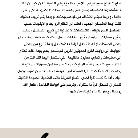
قطع شطرنج صغيرة يتم التلاعب بها بأيديهم الخفية. فكان لابد ان نكتب
ما عشناه وما اكتشفناه ونسجله في هذه الصفحات الالكترونية لكي يبقى
خالدا ، و ربما سيتم اكتشافه من قبلهم وحذفه او ربما يتم تزييف محتواه.
فانت ايها المتصفح الجديد ، لعلك لن تختار الروابط و الايقونات حسب
التسلسل الذي رتبناه ، فالاحتمالات لا نهائية في تغيير التسلسل ، وذلك
بتغيير مسارات القراءة او تغيير البدايات فتصل لنهايات مختلفة . وقد تتجاوز
بعض الصفحات او قد لا تكمل قراءة بعضها. بل ربما تخرج من بعض
الروابط الى روايات اخرى لمدونين اخرين لم نسمع بهم يوما ، فقد تحتاج
الى معلومات و تجارب مغايرة. فالنتيجة التي ستصل اليها انك انت من
تختار مصير شخوص هذه الروايات ، وانت من ستكون مسؤولا عن نتيجة
رحلة حياتك .فاذا كنت تقرا النسخة غير المزيفة فأننا سعداء ان صوتنا وصل
اليك ، أما اذا كنت تقرأ احدى النسخ المزيفة فانت الضحية الجديدة التالية.
فاحذر ان تصدِّق كلَّ ما ستقرأه ، وترحم على ارواحنا الخالدة ، فلعل الله
يرحمنا و يغفر لنا ما ارتكبناه من شرور