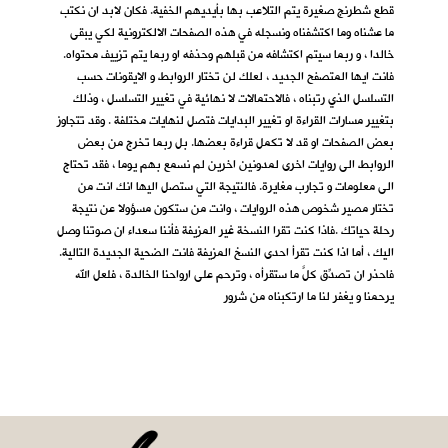
قطع شطرنج صغيرة يتم التلاعب بها بأيديهم الخفية. فكان لابد ان نكتب
ما عشناه وما اكتشفناه ونسجله في هذه الصفحات الالكترونية لكي يبقى
خالدا ، و ربما سيتم اكتشافه من قبلهم وحذفه او ربما يتم تزييف محتواه.
فانت ايها المتصفح الجديد ، لعلك لن تختار الروابط و الايقونات حسب
التسلسل الذي رتبناه ، فالاحتمالات لا نهائية في تغيير التسلسل ، وذلك
بتغيير مسارات القراءة او تغيير البدايات فتصل لنهايات مختلفة . وقد تتجاوز
بعض الصفحات او قد لا تكمل قراءة بعضها. بل ربما تخرج من بعض
الروابط الى روايات اخرى لمدونين اخرين لم نسمع بهم يوما ، فقد تحتاج
الى معلومات و تجارب مغايرة. فالنتيجة التي ستصل اليها انك انت من
تختار مصير شخوص هذه الروايات ، وانت من ستكون مسؤولا عن نتيجة
رحلة حياتك .فاذا كنت تقرا النسخة غير المزيفة فأننا سعداء ان صوتنا وصل
اليك ، أما اذا كنت تقرأ احدى النسخ المزيفة فانت الضحية الجديدة التالية.
فاحذر ان تصدِّق كلَّ ما ستقرأه ، وترحم على ارواحنا الخالدة ، فلعل الله
يرحمنا و يغفر لنا ما ارتكبناه من شرور