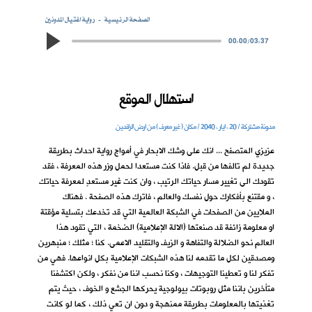
الصفحة الرئيسية
رواية اغتيال المدونين
00:00
/
03:37
استهلال الموقع
مدونة مشتركة / 20 ، ايار ، 2040 / مكان ( غير معرف ) من ارض الرافدين
عزيزي المتصفح ... انك على وشك الابحار في أمواج رواية احداث بطريقة
جديدة لم تالفها من قبل. فاذا كنت مستعدا لحمل وزر هذه المعرفة ، فقد
تقودك الى تغيير مسار حياتك الرتيب ، وان كنت غير مستعدٍ لمعرفة حياتك
، و مقتنع بأفكارك حول نفسك والعالم ، فاترك هذه الصفحة . فهناك
الملايين من الصفحات في الشبكة العالمية التي قد تخدعك بتسلية مؤقتة
او معلومة زائفة قد صنعتها (الالة الإعلامية) الضخمة ، التي تقود هذا
العالم نحو الضلالة والتفاهة و الزيف والتقليد الاعمى. كنا ؛ مثلك ؛ منبهرين
ومصدقين لكل ما تقدمه لنا هذه الشبكات الإعلامية بكل انواعها. فهي من
تفكر لنا و تعطينا التوجيهات ، وكنا نحسب اننا من نفكر ، ولكن اكتشفنا
متأخرين باننا مثل روبوتات بيولوجية يحركها الجشع و الخوف ، حيث يتم
تغذيتها بالمعلومات بطريقة ممنهجة و دون ان تعي ذلك ، كما لو كانت