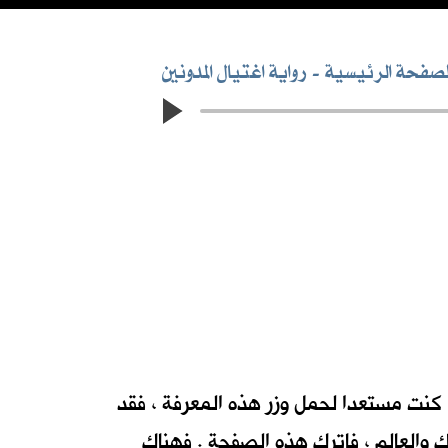
لصفحة الرئيسية
رواية اغتيال المدونين
عزيزي المتصفح ... انك على وشك الابحار في أمواج رواية احداث بطريقة جديدة لم تالفها من قبل. فاذا كنت مستعدا لحمل وزر هذه المعرفة ، فقد
 والعالم ، فاترك هذه الصفحة . فهناك