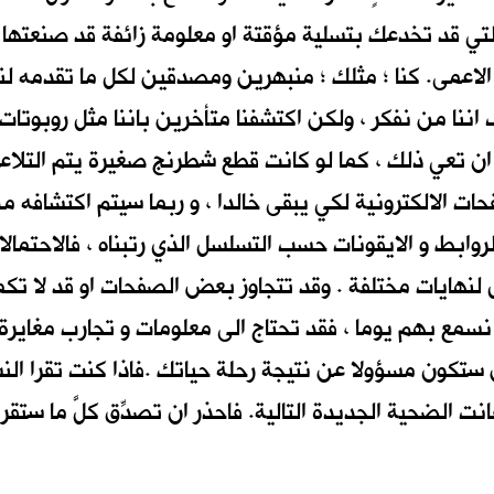
ي قد تخدعك بتسلية مؤقتة او معلومة زائفة قد صنعتها (ال
يد الاعمى. كنا ؛ مثلك ؛ منبهرين ومصدقين لكل ما تقدمه لن
 اننا من نفكر ، ولكن اكتشفنا متأخرين باننا مثل روبوتا
ن تعي ذلك ، كما لو كانت قطع شطرنج صغيرة يتم التلاعب
ات الالكترونية لكي يبقى خالدا ، و ربما سيتم اكتشافه من
لروابط و الايقونات حسب التسلسل الذي رتبناه ، فالاحتمالا
تصل لنهايات مختلفة . وقد تتجاوز بعض الصفحات او قد لا 
نسمع بهم يوما ، فقد تحتاج الى معلومات و تجارب مغايرة
تكون مسؤولا عن نتيجة رحلة حياتك .فاذا كنت تقرا النس
نت الضحية الجديدة التالية. فاحذر ان تصدِّق كلَّ ما ستقرأه