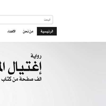
الرئيسية
من نحن
الاهداء
رواية
إغتيال ال
الف صفحة من كتاب ال