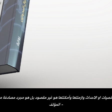
صيات او الاحداث وازمنتها وأمكنتها هو غير مقصود بل هو مجرد مصادفة مح
المؤلف -