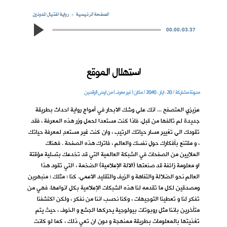
الصفحة الرئيسية
رواية اغتيال المدونين
00:00
/
03:37
استهلال الموقع
مدونة مشتركة / 20 ، ايار ، 2040 / مكان ( غير معرف ) من ارض الرافدين
عزيزي المتصفح ... انك على وشك الابحار في أمواج رواية احداث بطريقة
جديدة لم تالفها من قبل. فاذا كنت مستعدا لحمل وزر هذه المعرفة ، فقد
تقودك الى تغيير مسار حياتك الرتيب ، وان كنت غير مستعدٍ لمعرفة حياتك
، و مقتنع بأفكارك حول نفسك والعالم ، فاترك هذه الصفحة . فهناك
الملايين من الصفحات في الشبكة العالمية التي قد تخدعك بتسلية مؤقتة
او معلومة زائفة قد صنعتها (الالة الإعلامية) الضخمة ، التي تقود هذا
العالم نحو الضلالة والتفاهة و الزيف والتقليد الاعمى. كنا ؛ مثلك ؛ منبهرين
ومصدقين لكل ما تقدمه لنا هذه الشبكات الإعلامية بكل انواعها. فهي من
تفكر لنا و تعطينا التوجيهات ، وكنا نحسب اننا من نفكر ، ولكن اكتشفنا
متأخرين باننا مثل روبوتات بيولوجية يحركها الجشع و الخوف ، حيث يتم
تغذيتها بالمعلومات بطريقة ممنهجة و دون ان تعي ذلك ، كما لو كانت