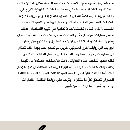
قطع شطرنج صغيرة يتم التلاعب بها بأيديهم الخفية. فكان لابد ان نكتب
ما عشناه وما اكتشفناه ونسجله في هذه الصفحات الالكترونية لكي يبقى
خالدا ، و ربما سيتم اكتشافه من قبلهم وحذفه او ربما يتم تزييف محتواه.
فانت ايها المتصفح الجديد ، لعلك لن تختار الروابط و الايقونات حسب
التسلسل الذي رتبناه ، فالاحتمالات لا نهائية في تغيير التسلسل ، وذلك
بتغيير مسارات القراءة او تغيير البدايات فتصل لنهايات مختلفة . وقد تتجاوز
بعض الصفحات او قد لا تكمل قراءة بعضها. بل ربما تخرج من بعض
الروابط الى روايات اخرى لمدونين اخرين لم نسمع بهم يوما ، فقد تحتاج
الى معلومات و تجارب مغايرة. فالنتيجة التي ستصل اليها انك انت من
تختار مصير شخوص هذه الروايات ، وانت من ستكون مسؤولا عن نتيجة
رحلة حياتك .فاذا كنت تقرا النسخة غير المزيفة فأننا سعداء ان صوتنا وصل
اليك ، أما اذا كنت تقرأ احدى النسخ المزيفة فانت الضحية الجديدة التالية.
فاحذر ان تصدِّق كلَّ ما ستقرأه ، وترحم على ارواحنا الخالدة ، فلعل الله
يرحمنا و يغفر لنا ما ارتكبناه من شرور