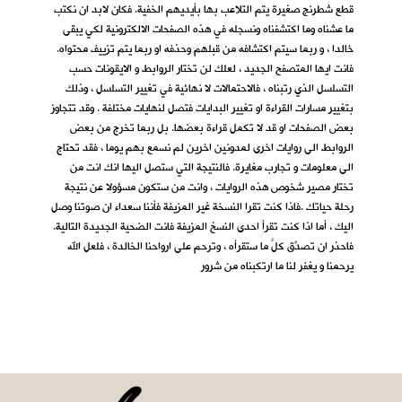
قطع شطرنج صغيرة يتم التلاعب بها بأيديهم الخفية. فكان لابد ان نكتب
ما عشناه وما اكتشفناه ونسجله في هذه الصفحات الالكترونية لكي يبقى
خالدا ، و ربما سيتم اكتشافه من قبلهم وحذفه او ربما يتم تزييف محتواه.
فانت ايها المتصفح الجديد ، لعلك لن تختار الروابط و الايقونات حسب
التسلسل الذي رتبناه ، فالاحتمالات لا نهائية في تغيير التسلسل ، وذلك
بتغيير مسارات القراءة او تغيير البدايات فتصل لنهايات مختلفة . وقد تتجاوز
بعض الصفحات او قد لا تكمل قراءة بعضها. بل ربما تخرج من بعض
الروابط الى روايات اخرى لمدونين اخرين لم نسمع بهم يوما ، فقد تحتاج
الى معلومات و تجارب مغايرة. فالنتيجة التي ستصل اليها انك انت من
تختار مصير شخوص هذه الروايات ، وانت من ستكون مسؤولا عن نتيجة
رحلة حياتك .فاذا كنت تقرا النسخة غير المزيفة فأننا سعداء ان صوتنا وصل
اليك ، أما اذا كنت تقرأ احدى النسخ المزيفة فانت الضحية الجديدة التالية.
فاحذر ان تصدِّق كلَّ ما ستقرأه ، وترحم على ارواحنا الخالدة ، فلعل الله
يرحمنا و يغفر لنا ما ارتكبناه من شرور