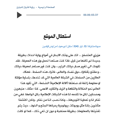
الصفحة الرئيسية
رواية اغتيال المدونين
00:00
/
03:37
استهلال الموقع
مدونة مشتركة / 20 ، ايار ، 2040 / مكان ( غير معرف ) من ارض الرافدين
عزيزي المتصفح ... انك على وشك الابحار في أمواج رواية احداث بطريقة
جديدة لم تالفها من قبل. فاذا كنت مستعدا لحمل وزر هذه المعرفة ، فقد
تقودك الى تغيير مسار حياتك الرتيب ، وان كنت غير مستعدٍ لمعرفة حياتك
، و مقتنع بأفكارك حول نفسك والعالم ، فاترك هذه الصفحة . فهناك
الملايين من الصفحات في الشبكة العالمية التي قد تخدعك بتسلية مؤقتة
او معلومة زائفة قد صنعتها (الالة الإعلامية) الضخمة ، التي تقود هذا
العالم نحو الضلالة والتفاهة و الزيف والتقليد الاعمى. كنا ؛ مثلك ؛ منبهرين
ومصدقين لكل ما تقدمه لنا هذه الشبكات الإعلامية بكل انواعها. فهي من
تفكر لنا و تعطينا التوجيهات ، وكنا نحسب اننا من نفكر ، ولكن اكتشفنا
متأخرين باننا مثل روبوتات بيولوجية يحركها الجشع و الخوف ، حيث يتم
تغذيتها بالمعلومات بطريقة ممنهجة و دون ان تعي ذلك ، كما لو كانت