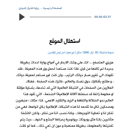
الصفحة الرئيسية
رواية اغتيال المدونين
00:00
/
03:37
استهلال الموقع
مدونة مشتركة / 20 ، ايار ، 2040 / مكان ( غير معرف ) من ارض الرافدين
عزيزي المتصفح ... انك على وشك الابحار في أمواج رواية احداث بطريقة
جديدة لم تالفها من قبل. فاذا كنت مستعدا لحمل وزر هذه المعرفة ، فقد
تقودك الى تغيير مسار حياتك الرتيب ، وان كنت غير مستعدٍ لمعرفة حياتك
، و مقتنع بأفكارك حول نفسك والعالم ، فاترك هذه الصفحة . فهناك
الملايين من الصفحات في الشبكة العالمية التي قد تخدعك بتسلية مؤقتة
او معلومة زائفة قد صنعتها (الالة الإعلامية) الضخمة ، التي تقود هذا
العالم نحو الضلالة والتفاهة و الزيف والتقليد الاعمى. كنا ؛ مثلك ؛ منبهرين
ومصدقين لكل ما تقدمه لنا هذه الشبكات الإعلامية بكل انواعها. فهي من
تفكر لنا و تعطينا التوجيهات ، وكنا نحسب اننا من نفكر ، ولكن اكتشفنا
متأخرين باننا مثل روبوتات بيولوجية يحركها الجشع و الخوف ، حيث يتم
تغذيتها بالمعلومات بطريقة ممنهجة و دون ان تعي ذلك ، كما لو كانت