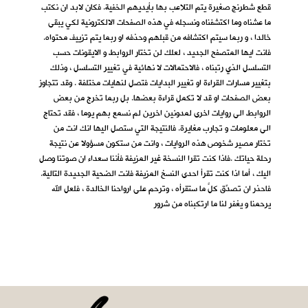
قطع شطرنج صغيرة يتم التلاعب بها بأيديهم الخفية. فكان لابد ان نكتب
ما عشناه وما اكتشفناه ونسجله في هذه الصفحات الالكترونية لكي يبقى
خالدا ، و ربما سيتم اكتشافه من قبلهم وحذفه او ربما يتم تزييف محتواه.
فانت ايها المتصفح الجديد ، لعلك لن تختار الروابط و الايقونات حسب
التسلسل الذي رتبناه ، فالاحتمالات لا نهائية في تغيير التسلسل ، وذلك
بتغيير مسارات القراءة او تغيير البدايات فتصل لنهايات مختلفة . وقد تتجاوز
بعض الصفحات او قد لا تكمل قراءة بعضها. بل ربما تخرج من بعض
الروابط الى روايات اخرى لمدونين اخرين لم نسمع بهم يوما ، فقد تحتاج
الى معلومات و تجارب مغايرة. فالنتيجة التي ستصل اليها انك انت من
تختار مصير شخوص هذه الروايات ، وانت من ستكون مسؤولا عن نتيجة
رحلة حياتك .فاذا كنت تقرا النسخة غير المزيفة فأننا سعداء ان صوتنا وصل
اليك ، أما اذا كنت تقرأ احدى النسخ المزيفة فانت الضحية الجديدة التالية.
فاحذر ان تصدِّق كلَّ ما ستقرأه ، وترحم على ارواحنا الخالدة ، فلعل الله
يرحمنا و يغفر لنا ما ارتكبناه من شرور