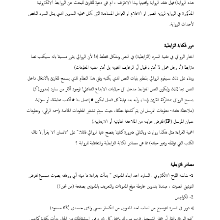
هذه الرواية) فهل تفقد الرواية واقعيتها بهذا الاعتراف ، ام هي دعوة للقارئ للبحث عن الروابط الالكترونية
المذكورة في الرواية لرؤية الصور او الافلام او العوامل المساعدة التي تكمل عملية التدوين الذي يمثل السرد الناقص
لأحداث الرواية.
دور الكتابة الترابطية
اختار الروائي في تقنية السرد (الترابطية) في النص وبشكل مخطط له! لأن الروائي يقرر مسبقا بانه سيكتب نصا
مترابطا (أنا رجل عملي لا أهتم بالخيال أو الزخارف اللغوية بل أهتم بتقنية المعلومات)
وبناء على ذلك سيقوم الروائي بتنظيم بنيات النص الذي يكتبه وفق هذا النظام الذي يسمح للقارئ بالانتقال داخل
النص تبعا لذلك وليكون النص المترابط مدخل الى جماليات الابداع التفاعلي! لوجود اكثر من سارد (مدون) كما
يسمح الروائي بمشاركة القارئ بإبداء رأيه بعد نهاية كل فصل ليكون # إتصل بنا # أكتب تعليقك أو سؤالك
(ملاحظة هامة:- معلومات المرسل لن يتم كشفها مطلقا، حيث سيتم تشفير المعلومات الخاصة بإسمه الرقمي، ومعلومات
عنوان المرسل (IP) لغرض حمايته من الملاحقة القانونية أو الارهابية.)
اهمية القراءة مثل هكذا روايات وبالتالي ضرورة كتابتها يفصح عنها الروائي قائلا:" على الانسان الا يقرأ إلا تلك
الكتب التي توقظه وتغير حياته) فما هي مصادر الكتابة الترابطية والتفاعلية للرواية ؟
مصادر الترابطية
1- شاشة اللوح الالكتروني : السارد احد ابناء المدونين " بدأت بقراءة ما دونه أبي ورفاقه بصوت مسموع لغرض
التوثيق الصوت ، مبتدئا بتدوين خارطة موقع المدونات والتعريف بالمدونين بصفحة (من نحن؟)
2- الكوابيس
له دور في السرد لتوضيح من اصاب احد المدونين من انكسار نفسي واذى جسدي (كاكا مسعود)
"ضع الورقة والقلم أو جهاز التسجيل قرب سريرك وسجل كل شيء فور استيقاظك من الحلم. بدأت بكتابة كوابيس