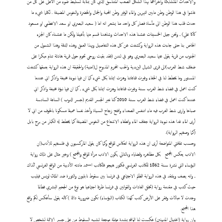
والاحداث المتشابكة وأخراجها بهذا الشكل الصعب المتناسق الذي كان بمثابة تسليط ضوء من الأعلى على كل من
عاشوا في هذا الوطن وطن مابين النهرين والماء الوفير وطن المحبة والجمال والخضرة والنفوس المضيئة . لكلما شيء ما
حدث قلب هذا الوطن الى مأساة فصار كل واحد منا يشعر انه اما ( سعيد البصري او سعد الاعظمي او مسعود
كاكا علي) , ونحن جيل الخمسينات عشنا هذه الاحداث وشاهدنا قسم منها بأعيننا ولكن ما عشناه كان الجزء
الخاص بنا حتى جاءت هذه الرواية وكشفت عن كل هذه التفاصيل وبهذا العمق وهذه الدقة وهذا الشمول من
الجنوب من قرية يقول عنها سعيد البصري وهو في لندن (فقد بقيت روحي تحوم حول قرية هادئة تنام مبكرا على
ضفاف شط العرب)الى قرى الشمال اليزيدية والحب المحرم المذبوح ل(امنية) والحقيقة ان هذه الرواية بعمقها كشفت
المستور وما يخطط لنا في الخفاء وغيرت قناعاتنا وهزت ايماننا بكل شيء كما ان فيها نبوءة مخيفة واذكر اني عندما
كنت اعمل في قضاء شط العرب سنة وغيرت قناعاتنا وهزت ايماننا بكل شيء , كما ان فيها نبؤة مخيفة واذكر اني
عندما كنت اعمل في قضاء شط العرب سنة 2010 كنا نعبر الجسر القديم (جسر الدوب ) الساعة السادسة
صباحا وارى شط العرب فيه ماء اتنفس الصعداء وافتح زجاج السياة وأخذ نفسا عميقا مسكونا بالخوف من اني لا
أرى الماء غدا هذه نبوءة الرواية جفاف الماء وانطفاء الاشعاع من النفوس المضيئة كما يخطط له الكبار من برج بابل
(كما وصفتهم الرواية).
وحسب ثقافتي المتواضعة أرى ان هذه الرواية انعكاس للواقع وكما كان يقول الماركسيون في فلسفتهم للأدب(ان
الادب يعكس المجتمع
بكل مظاهره وقضاياه وبالتالي يكون الادب مرأة للواقع والمجتمع ) وخير مثال على ذلك رواية
البؤساء التي نشرة سنة 1862 للكاتب الفرنسي فكتور هيجو فالكاتب استمد مادته الأدبية من الواقع الفرنسي آنذاك
, وانه يصف وينتقد في هذه الرواية الظلم الاجتماعي في فرنسا بين سقوط نابليون والثورة ضد الملك لويس فيليب
حيث كتب في مقدمة رواية (تخلق العادات والقوانين في فرنسا ظرفا اجتماعيا هو نوع من الجحيم البشري فطالما
وجدت لا مبالات وفقر على الأرض كتب كهذا الكتاب (البؤساء) تكون ضرورية دائما ) كأنه يقول سأعكس لكم واقع
هذا المجتمع.
وان رواية (اغتيال المدونين) عكست لنا الواقع بشدة مؤلمة موجعة تشبه السقوط من على جسر الائمة لشخص لا