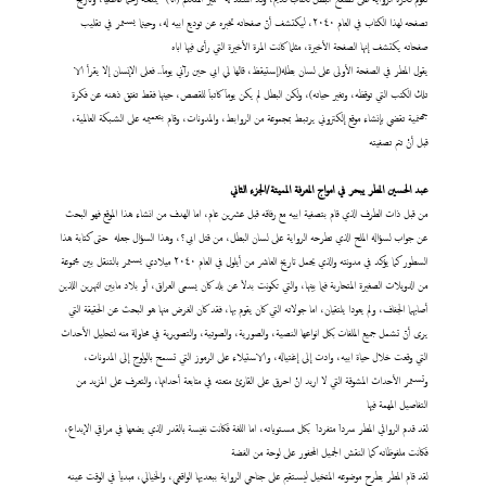
تصفحه لهذا الكتاب في العام ٢٠٤٠، ليكتشف أنّ صفحاته تخبره عن توديع ابيه له، وحينما يستمر في تقليب
صفحاته يكتشف إنها الصفحة الأخيرة، مثلما كانت المرة الأخيرة التي رأى فيها اباه
يقول المطر في الصفحة الأولى على لسان بطله(إستيقظ، قالها لي ابي حين رآني يوماَ.. فعلى الإنسان إلا يقرأ الا
تلك الكتب التي توقظه، وتغير حياته)، ولكن البطل لم يكن يوماَ كاتباَ للقصص، حينها فقط تفتق ذهنه عن فكرة
جهنمية تقضي بإنشاء موقع إلكتروني يرتبط بمجموعة من الروابط، والمدونات، وقام بتعميمه على الشبكة العالمية،
قبل أنْ تتم تصفيته
عبد
الحسين المطر يبحر في امواج المعرفة المميتة/الجزء الثاني
من قبل ذات الطرف الذي قام بتصفية ابيه مع رفاقه قبل عشرين عام، اما الهدف من انشاء هذا الموقع فهو البحث
عن جواب لسؤاله الملح الذي تطرحه الرواية على لسان البطل، من قتل ابي؟، وهذا السؤال جعله حتى كتابة هذا
السطور كما يؤكد في مدونته والذي يحمل تاريخ العاشر من أيلول في العام ٢٠٤٠ ميلادي يستمر بالتنقل بين مجموعة
من الدويلات الصغيرة المتحاربة فيما بينها، والتي تكونت بدلاَ عن بلد كان يسمى العراق، أو بلاد مابين النهرين اللذين
أصابهما الجفاف، ولم يعودا يلتقيان، اما جولاته التي كان يقوم بها، فقد كان الغرض منها هو البحث عن الحقيقة التي
يرى أنّ تشمل جميع الملفات بكل انواعها النصية، والصورية، والصوتية، والتصويرية في محاولة منه لتحليل الأحداث
التي وقعت خلال حياة ابيه، وادت إلى إغتياله، والاستيلاء على الرموز التي تسمح بالولوج إلى المدونات،
وتستمر الأحداث المشوقة التي لا اريد انْ احرق على القارئ متعته في متابعة أحداثها، والتعرف على المزيد من
التفاصيل المهمة فيها
لقد قدم الروائي المطر سرداَ متفرداَ بكل مستوياته، اما اللغة فكانت نفيسة بالقدر الذي يضعها في مراقي الإبداع،
فكانت ملفوظاته كما النقش الجميل المحفور على لوحة من الفضة
لقد قام المطر بطرح موضوعه المتخيل ليستقيم على جناحي الرواية ببعديها الواقعي، والخيالي، مبدياَ في الوقت عينه