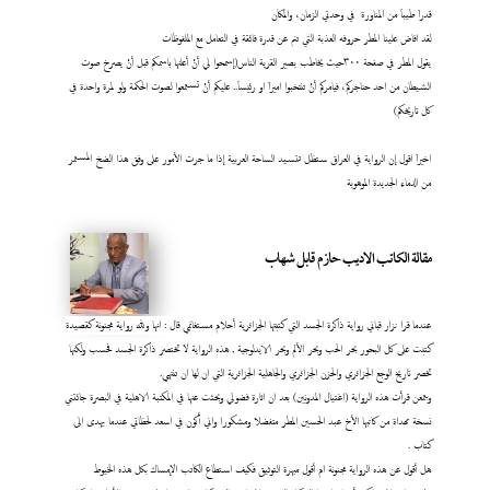
قدراَ طيباَ من المناورة في وحدتي الزمان، والمكان
لقد افاض علينا المطر حروفه العذبة التي تنم عن قدرة فائقة في التعامل مع الملفوظات
يقول المطر في صفحة ٣٠٠حيث يخاطب بصير القرية الناس(إسمحوا لي أنْ أعلنها باسمكم قبل أنْ يصرخ صوت
الشيطان من احد حناجركم، فيامركم أنْ تنتخبوا اميراَ او رئيساَ.. عليكم أنْ تستمعوا لصوت الحكمة ولو لمرة واحدة في
كل تاريخكم)
اخيراَ اقول إن الرواية في العراق ستظل تتسيد الساحة العربية إذا ما جرت الأمور على وفق هذا الضخ المستمر
من الدماء الجديدة الموهوبة
مقالة الكاتب الاديب حازم قابل شهاب
عندما قرا نزار قباني رواية ذاكرة الجسد التي كتبتها الجزائرية أحلام مستغانمي قال : انها ولله رواية مجنونة كقصيدة
كتبت على كل البحور بحر الحب وبحر الألم وبحر الايدلوجية , هذه الرواية لا تختصر ذاكرة الجسد فحسب ولكنها
تخصر تاريخ الوجع الجزائري والحزن الجزائري والجاهلية الجزائرية التي ان لها ان تنتهي.
وبتمعن قرأت هذه الرواية (اغتيال المدونين) بعد ان اثارة فضولي وبحثت عنها في المكتبة الاهلية في البصرة جائتني
نسخة مهداة من كاتبها الأخ عبد الحسين المطر متفضلا ومشكورا واني أكون في اسعد لحظاتي عندما يهدى الى
كتاب
.
هل أقول عن هذه الرواية مجنونة ام أقول مبهرة التوثيق فكيف استطاع الكاتب الإمساك بكل هذه الخيوط