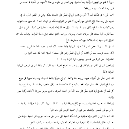
دروباَ لا تخلو من الوعورة، ولكنها ايضاَ ساحرة، ومن العدل ان اعترف ان هذا الأسلوب في الكتابة لم اعتده من
قبل، وهنا اتحدث عن نفسي فقط
اهمية الرواية في شكلها العام لا تكمن في قدرة الروائي المطر على مخاطبتنا بشكل واقعي في المظهر العام، بل في
قدرته على ربط هذا الواقع المعاش بعوالم أخرى لا تخلو من الغرائبية، لكنه في الوقت ذاته يستمد صور هذه العوالم،
وهيولاتها من ذات الواقع، وكأني به يستشرف المستقبل بعد أنْ يحقنه بحرعات غيرقليلة من التنبؤآت التي يتفاعل
معها القارئ لأنها تستند على مقولات علمية، ومعرفية، من قبيل التنبؤ بجفاف نهري دجلة الفرات، وغياب لبلد اسمه
العراق الذي سيتم إبداله بثلاث دويلات متصارعة... الخ
انا على المستوى الشخصي اعتبر كتابته لهذه الرواية مجازفة خطيرة، لأن للجديد ضريبته الفادحة التي يسددها،
فكل جديد غريب، بيد أني اعتقد أنّ الروائي المطر راهن على إستجابة القارئ النبيه لمثل هذا النوع من
المغامرات، على الرغم من انحسار، وضيق دائرة القراءة بعد ٢٠٠٣
إنّ اصرار الروائي المطر على الابحار في روايته وسط أمواج العزوف عن القراءة لهو بارقة امل في النهوض بالرواية
العراقية عالمياَ
لقد قبض المطر على أطراف خيوط روايته بثقة واضحة، ثم راح يحركها بنباهة شديدة، ويقدم لنا صوراَ هي مزيج
من الواقع والخيال، فقد تنقل خياله الخصب ليصنع لنا عالماَ مفترضاَ امده بكل عناصر، ومقومات السرد الناجح، وما
كان لهذا أنْ يتحقق لولا قدرة المطر على بث الحياة في اخيلته السردية، لتقوم بعرض صورها الأخاذة، وكأنها صور
واقعية
إنّ انعكاسات صوره الفانتازية، ومزجها مع الواقع بطريقة فنية بدت لنا اكثر تشويقاَ كقراء، إنها مخيلة ماسية جالت
بنا في مواطن السحر، والدهشة من دون أن تنسينا الأرض التي نقف عليها
لقد قدم لنا الروائي المطر دراما حقيقية عن الشبكة العالمية التي تعمل على خداعنا عبر وسائل تسلية مؤقتة على
حساب الحقائق الدامغة، إنها آلة اعلامية تقود العالم نحو الضلال، والتفاهة، والنزيف، والتقليد الأعمى
تقوم فكرة الرواية على تصفح البطل لكتاب قديم، وقد أسند له ضمير المتكلم (انا) ليمنحه زخماَ عاطفياَ، وتاريخ