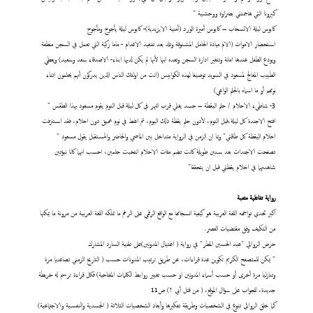
كيرونا التي هاجمتني بضراوة ووحشية "
كابوس ليلة الانسحاب – كابوس أميرة الورد (أمنية الايزيدية)- كابوس ليلة يأجوج ومأجوج
استحضار الاموات (الام ميادة الحامل المشنوقة وتلد بعد تننفيذ الاعدام - ماما زكية التي تعمل في السجن منظفة
ويودع الطفل عندها امانة وتتغير ادارة السجن وتعده ابنها لأنها لم يكن لديها ابناء- الاصدقاء سعد وسعيد) ويعطي
الطبيب المعالج لمسعود في السويد توصيفا لهذه الكوابيس (انت من اولئك الناس الذين يدركون أنهم يحلمون اثناء
نومهم أو ما اسماه بالحلم الواعي)
3- شاطىء الاحلام / حلم اليقطة – جسد يغلي قرب النهر في كل ليلة قبل النوم يقوم مسعود بهذا الطقس "
افتح الاجندة كل ليلة،قبل النوم، لأدون حلم يقظة ذلك اليوم، ثم اغط في نوم عميق دون احلام، فقد استنزفت
احلام اليقظة كل طاقتي" وبما ان الزمن في الرواية متداخل بين الماضي والحاضر والمستقبل يقول مسعود "
تصفحت الاجندات بعد سنين طويلة كانت تضم مئات الاحلام انتخبت حلمين، احسب انهما كانا نبؤتين
شاهدتهما في احلام يقظتي قبل ان يتحققا"
رواية تفاعلية متعبة
اكبر تحدي تواجهه اللغة العربية هو كيفية انسجامها مع الواقع الرقمي على الرغم ما تملكه اللغة العربية من مرونة ما يمكنها
من التكيف وفق مقتضيات العصر.
حرص الروائي "عبد الحسين المطر" في رواية ( اغتيال المدونين)على تقنية السارد المشارك
" يمكن للمتصفح الكريم تكوين عدة قراءات، عن طريق ترتيب المدونات حسب ( التاريخ الزمني تصاعديا مرة
وتنازليا مرة أخرى أو حسب أسماء المدونين او حسب تغيير روابط الكلمات المفتاحية) فكل قراءة ترسم له خريطة
جديدة، للجواب على سؤال الموقع، ( من قتل أبي ؟) ص11
كما خلق الروائي تنوع في الشخصيات وطريقة تفكيرها وأبعاد الشخصيات الثلاثة ( الجسدية والنفسية والاجتماعية)