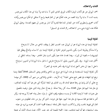
التشابه والاختلاف
اعتمد الروائي عن علم (كتاب الرمل) الكتاب الورقي العادي الذي لا بداية فيه ولا نهاية اي هذا الكتاب لبورخيس
يشبه النت لا بداية ولا نهاية القصد من هذه الفكرة هو ان العالم محيط واسع لا منتاهي انها فكرة بورخيس وكتابه
كتاب سحري واسطوري كتابه عن المصائر المتداخلة للبشرية كما اشار بورخيس الى مفهوم الصدمة، وحاول الروائي
محاكاة هذه الرؤية بشيء من الاختلاف رغم التشابه في السياق!
المفارقة الزمنية
المفارقة الزمنية في هذه الرواية هو ان الروائي عبد الحسين المطر لم يوظف الماضي من خلال الاسترجاع
والاستذكار وطريقة السرد يكون بالتدوين لفرض المقارنة او المفارقة الزمنية بين الاسباب والنتائج ويطلق عليها
(تودروف) – بالعودة الى الوراء ، وهذا يحدث عادة حينما يكون السرد يمثل الحاضر ، وهذا يساعد المتلقي ان
تكتمل عنده الرؤية ، وقد يكون التدوين يتناول الاسترجاع خارجي ( ما قبل بداية الرواية) او التدوين استرجاع
داخلي ( يعود الى ماض لاحق لبداية الرواية وقد تأخر تقديمه في النص!)
لكن المفارقة الزمنية المستخدمة في هذه الرواية هي مزيج بين الماضي والحاضر وحتى المستقبل 2040 كنقطة زمنية
ترتفع اليها التوقعات فيما يخص جميع مناحي الحياة!" إنه الأربعاء ، الحادي والثلاثون من شهر آب 2005، كان موعدنا
مع خالتي أم أمل وابنتها في رحلة هدفها الدعاء لله رب العالمين في البقعة المباركة التي دفن فيها أحد أولياءه الصالحين،
في مثل هذا اليوم قبل حوالي 1240 سنة، كان رجلا صالحا، لم يصالح دجال زمانه الذي حاول ترغيبه بالحصول
على مغريات الجنة الارضية الكاذبة أو تهديده بسطوته وتجبره العالمي، لم يترك دجال زمانه سجنا إلا وزجه فيه، وكان
آخر ما فعله هو قتله مسموما في مثل هذا اليوم، خوفا على عرشه، الذي كان يهتز من دعاء المظلومين من شعوب
العالم التي قهرها بالحديد والنار والاكاذيب الدينية، فكان لدعائه استجابة عجيبة شملت كل محبيه وزائريه في حياته
وبعد استشهاده، فها أنتم اليوم تشاهدون معنا، الجموع المليونية التي تعبر جسر الأئمة، حيث يمسك الإمام أبو حنيفة