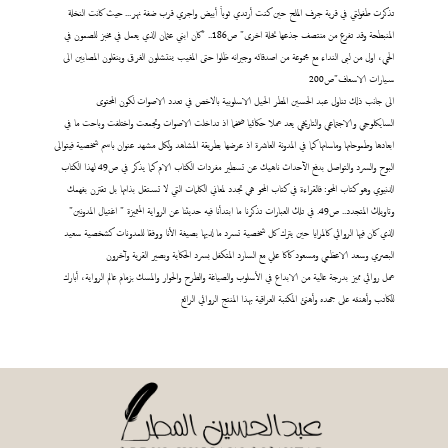
تذكرت طفولتي في قرية جرف الملح حين كنت أرتدي ثوباً أبيض واجري قرب ضفة نهر... حيث كانت النخلة
المنبطحة وقد تفرع من منتصف جذعها نخلة اخرى" ص186.. "كان ابني عثمان الذي يعمل في مخبز للصمون في
الحي، اول من لبى النداء مع مجموعة من اصدقائه وجيرانه ظلوا حتى المغيب ينتشلون الغرقى وينقلون المصابين الى
سيارات الاسعاف"ص200
الى جانب ذلك تناول عبد الحسين المطر الحيل الاسلوبية بالاخص في تعدد الاصوات لكون المحتوى
السايكلوجي والاجتماعي والتاريخي يعد عملا حكائيا ضخما اذ تداخلت الاصوات وتجمعت واختلفت وباحت ما في
ابعادها وطموحاتها وماساتها كما في المدونة العاشرة اذ عرضها بطريقة المشاهد ولكل مشهد عنوان باسم شخصية فيتوالى
البوح والسرد والتواصل بدفع الآحداث ناهيك عن تسطير مفردات الكتاب الام كما يذكر في ص49 لهذا الكتاب
الدنيوي وهو كتاب المحو: فالقراءة في كتاب المحو هي تجدد لمعاني الكلمات التي لا تستقل بذاتها بل تقترن بفهمك
وتاويلك المتجدد.. ص49. في تلك العبارات تذكرنا ما ابتدأنا فيه حديثنا عن الرواية المتميزة " اغتيال المدونين"
الذي كان فيها الروائي كالمرايا حين يترك كل شخصية تسرد ما لديها بصيغة الأنا ووفقا للمدونات كشخصية سعيد
البصري وسعد الاعظمي ومسعود كاكا علي مع السارد المتكفل بسرد الحكاية وبصير القرية وآخرون
عمل روائي مميز بدرجة عالية من الابداع في الأسلوب والصياغة والطرح والحوار والمسك بزمام عالم الرواية، أبارك
للكاتب وأهنئه على جهده وأهنئ المكتبة العراقية بهذا المنتج الروائي الرائع