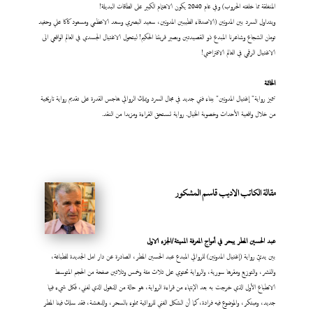
المنفلقة مما خلفته الحروب) وفي عام 2040 يكون الاهتمام الكبير على الطاقات البديلة!
ويتداول السرد بين المدونين (الاصدقاء الطيبين المدونين، سعيد البصري وسعد الاعظمي ومسعود كاكا علي وحفيد
تومان الشجاع وشاعرنا المبدع ذو القصيدتين وبصير قريتنا الحكيم! ليتحول الاغتيال الجسدي في العالم الواقعي الى
الاغتيال الرقمي في العالم الافتراضي!
الخاتمة
تتميز رواية" إغتيال المدونين" ببناء فني جديد في مجال السرد ويملك الروائي هاجس القدرة على تقديم رواية تاريخية
من خلال واقعية الأحداث وخصوبة الخيال. رواية تستحق القراءة ومزيدا من النقد.
مقالة الكاتب الاديب قاسم المشكور
عبد
الحسين المطر يبحر في أمواج المعرفة المميتة/الجزء الاول
بين يديّ رواية (إغتيال المدونين) للروائي المبدع عبد الحسين المطر، الصادرة عن دار امل الجديدة للطباعة،
والنشر، والتوزيع ومقرها سورية، والرواية تحتوي على ثلاث مئة وخمس وثلاثين صفحة من الحجم المتوسط
الانطباع الأول الذي خرجت به بعد الإنتهاء من قراءة الرواية، هو حالة من الذهول الذي لفني، فكل شيء فيها
جديد، ومبتكر، والموضوع فيه فرادة، كما أن الشكل الفني للروائية مملوء بالسحر، والدهشة، فقد سلك فينا المطر