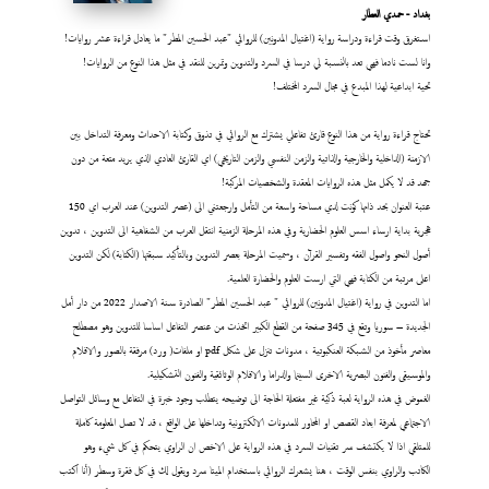
بغداد - حمدي العطار
استغرق وقت قراءة ودراسة رواية (اغتيال المدونين) للروائي "عبد الحسين المطر" ما يعادل قراءة عشر روايات!
وانا لست نادما فهي تعد بالنسبة لي درسا في السرد والتدوين وتمرين للنقد في مثل هذا النوع من الروايات!
تحية ابداعية لهذا المبدع في مجال السرد المختلف!
تحتاج قراءة رواية من هذا النوع قارئ تفاعلي يشترك مع الروائي في تذوق وكتابة الاحداث ومعرفة التداخل بين
الازمنة (الداخلية والخارجية والذاتية والزمن النفسي والزمن التاريخي) اي القارئ العادي الذي يريد متعة من دون
جهد قد لا يكمل مثل هذه الروايات المعقدة والشخصيات المركبة!
عتبة العنوان بحد ذاتها كونت لدي مساحة واسعة من التأمل وارجعتني الى (عصر التدوين) عند العرب اي 150
هجرية بداية ارساء اسس العلوم الحضارية وفي هذه المرحلة الزمنية انتقل العرب من الشفاهية الى التدوين ، تدوين
أصول النحو واصول الفقه وتفسير القرآن ، وسميت المرحلة بعصر التدوين وبالتأكيد سبقتها (الكتابة) لكن التدوين
اعلى مرتبة من الكتابة فهي التي ارست العلوم والحضارة العلمية.
اما التدوين في رواية (اغتيال المدونين) للروائي " عبد الحسين المطر" الصادرة سنة الاصدار 2022 من دار أمل
الجديدة – سوريا وتقع في 345 صفحة من القطع الكبير اتخذت من عنصر التفاعل اساسا للتدوين وهو مصطلح
معاصر مأخوذ من الشبكة العنكبوتية ، مدونات تنزل على شكل pdf او ملفات( ورد) مرفقة بالصور والافلام
والموسيقى والفنون البصرية الاخرى السينما والدراما والافلام الوثائقية والفنون التشكيلية.
الغموض في هذه الرواية لعبة ذكية غير مفتعلة الحاجة الى توضيحه يتطلب وجود خبرة في التفاعل مع وسائل التواصل
الاجتماعي لمعرفة ابعاد القصص او المحاور للمدونات الالكترونية وتداخلها على الواقع ، قد لا تصل المعلومة كاملة
للمتلقي اذا لا يكتشف سر تقنيات السرد في هذه الرواية على الاخص ان الراوي يتحكم في كل شيء وهو
الكاتب والراوي بنفس الوقت ، هنا يشعرك الروائي باستخدام الميتا سرد ويقول لك في كل فقرة وسطر (أنا اكتب