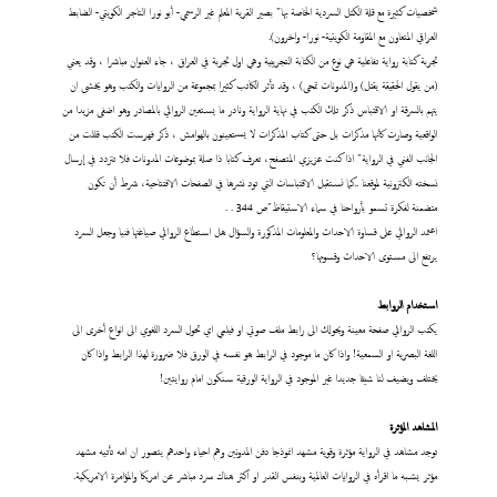
شخصيات كثيرة مع قلة الكتل السردية الخاصة بها" بصير القرية المعلم غير الرسمي- أبو نورا التاجر الكويتي- الضابط
العراقي المتعاون مع المقاومة الكويتية- نورا- واخرون).
تجربة كتابة رواية تفاعلية هي نوع من الكتابة التجريبية وهي اول تجربة في العراق ، جاء العنوان مباشرا ، وقد يعني
(من يقول الحقيقة يقتل) و(المدونات تمحى) ، وقد تأثر الكاتب كثيرا بمجموعة من الروايات والكتب وهو يخشى ان
يتهم بالسرقة او الاقتباس ذكر تلك الكتب في نهاية الرواية ونادر ما يستعين الروائي بالمصادر وهو اضفى مزيدا من
الواقعية وصارت كأنها مذكرات بل حتى كتاب المذكرات لا يستعينون بالهوامش ، ذكر فهرست الكتب قللت من
الجانب الفني في الرواية" اذا كنت عزيزي المتصفح، تعرف كتابا ذا صلة بموضوعات المدونات فلا تتردد في إرسال
نسخته الكترونية لموقعنا ..كما نستقبل الاقتباسات التي تود نشرها في الصفحات الافتتاحية، شرط أن تكون
متضمنة لفكرة تسمو بأرواحنا في سماء الاستيقاظ"ص 344 . .
اعتمد الروائي على قساوة الاحداث والمعلومات المذكورة والسؤال هل استطاع الروائي صياغتها فنيا وجعل السرد
يرتفع الى مستوى الاحداث وقسوتها؟
استخدام الروابط
يكتب الروائي صفحة معينة ويحولك الى رابط ملف صوتي او فيلمي اي تحول السرد اللغوي الى انواع أخرى الى
اللغة البصرية او السمعية! واذا كان ما موجود في الرابط هو نفسه في الورق فلا ضرورة لهذا الرابط واذا كان
يختلف ويضيف لنا شيئا جديدا غير الموجود في الرواية الورقية سنكون امام روايتين!
المشاهد المؤثرة
توجد مشاهد في الرواية مؤثرة وقوية مشهد انموذجا دفن المدونين وهم احياء واحدهم يتصور ان امه تأتيه مشهد
مؤثر يشبه ما اقرأه في الروايات العالمية وبنفس القدر او اكثر هناك سرد مباشر عن امريكا والمؤامرة الامريكية.