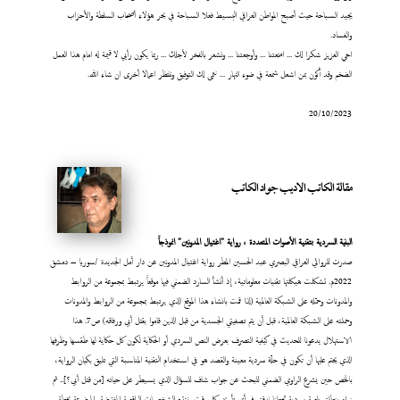
يجيد السباحة حيث أصبح المواطن العراقي البسيط فعلا السباحة في بحر هؤلاء أصحاب السلطة والأحزاب
والفساد.
اخي العزيز شكرا لك ... امتعتنا ... وأوجعتنا ... ونشعر بالفخر لأجلك ... ربما يكون رأيي لا قيمة له امام هذا العمل
الضخم وقد أكون بمن اشعل شمعة في ضوء النهار ... نتمى لك التوفيق وننتظر اعمالا أخرى ان شاء الله.
20/10/2023
مقالة الكاتب الاديب جواد الكاتب
البنية السردية بتقنية الأصوات المتعددة ، رواية "اغتيال المدونين" انموذجاً
صدرت للروائي العراقي البصري عبد الحسين المطر رواية اغتيال المدونين عن دار أمل الجديدة /سوريا – دمشق
2022م. تشكلت هيكلتها تقنيات معلوماتية، إذ أنشأ السارد الضمني فيها موقعاً يرتبط بمجموعة من الروابط
والمدونات وحمّله على الشبكة العالمية (لذا قمت بانشاء هذا الموقع الذي يرتبط بمجموعة من الروابط والمدونات
وحملته على الشبكة العالمية، قبل أن يتم تصفيتي الجسدية من قبل الذين قاموا بقتل أبي ورفاقه) ص7. هذا
الاستهلال يدعونا للحديث في كيفية التصرف بعرض النص السردي أو الحكاية لكون كل حكاية لها طقسها وظرفها
الذي يحتم عليها أن تكون في حلّة سردية معينة والقصد هو في استخدام التقنية المناسبة التي تليق بكيان الرواية،
بالخص حين يشرع الراوي الضمني للبحث عن جواب شاف للسؤال الذي يسيطر على حياته [من قتل أبي؟].. ثم
نراه ينطلق بلعبة سردية تجعلنا ندقق في أي تأريخ وكل وقت ونتتبع الشخصيات الواقعية المفترضة والموضوعة بخطة