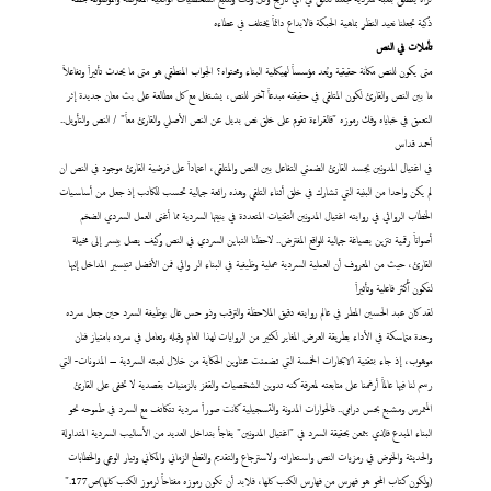
ذكية تجعلنا نعيد النظر بماهية الحبكة فالابداع دائماً يختلف في عطاءه
تأملات
في النص
متى
يكون للنص مكانة حقيقية ويُعد مؤسساً لهيكلية البناء ومحتواه؟ الجواب المنطقي هو متى ما يحدث تأثيراً وتفاعلاً
ما بين النص والقارئ لكون المتلقي في حقيقته مبدعاً آخر للنص، يشتغل مع كل مطالعة على بث معان جديدة إثر
التعمق في خباياه وفك رموزه "فالقراءة تقوم على خلق نص بديل عن النص الأصلي والقارئ معاً" / النص والتأويل..
أحمد قداس
في اغتيال المدونين يجسد القارئ الضمني التفاعل بين النص والمتلقي، اعتماداً على فرضية القارئ موجود في النص ان
لم يكن واحدا من البنية التي تشارك في خلق أثناء التلقي وهذه رائعة جمالية تحسب للكاتب إذ جعل من أساسيات
الخطاب الروائي في روايته اغتيال المدونين التقنيات المتعددة في بنيتها السردية مما أغنى العمل السردي الضخم
أصواتاً رقمية تتزين بصياغة جمالية للواقع المفترض.. لاحظنا التباين السردي في النص وكيف يصل بيسر إلى مخيلة
القارئ، حيث من المعروف أن العملية السردية عملية وظيفية في البناء الر وائي فمن الأفضل تتيسير المداخل إليها
لتكون أكثر فاعلية وتأثيراً
لقد كان عبد الحسين المطر في عالم روايته دقيق الملاحظة والترقب وذو حس عال بوظيفة السرد حين جعل سرده
وحدة متماسكة في الأداء بطريقة العرض المغاير لكثير من الروايات لهذا العام وقبله وتعامل في سرده بامتياز فنان
موهوب، إذ جاء بتقنية الابحارات الخمسة التي تضمنت عناوين الحكاية من خلال لعبته السردية – المدونات- التي
رسم لنا فيها عالماً أرغمنا على متابعته لمعرفة كنه تدوين الشخصيات والقفز بالزمنيات بقصدية لا تخفى على القارئ
المتمرس ومشبع بحس درامي.. فالحوارات المدونة والتسجيلية كانت صوراً سردية تتكاتف مع السرد في طموحه نحو
البناء المبدع فالذي يتمعن بحقيقة السرد في "اغتيال المدونين" يفاجأ بتداخل العديد من الأساليب السردية المتداولة
والحديثة والخوض في رمزيات النص واستعاراته ولاسترجاع والتقديم والقطع الزماني والمكاني وتيار الوعي والخطابات
(ولكون كتاب المحو هو فهرس من فهارس الكتب كلها، فلابد أن تكون رموزه مفتاحاً لرموز الكتب كلها)ص177."