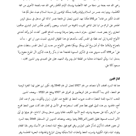
رضي الله عنه بضفة نهر دجلة من جهة الأعظمية ويمسك الإمام الكاظم رضي الله عنه بالضفة الأخرى من جهة
الكاظمية، وبينهما يمتد جسر من السلام والوئام والمحبة يسلكه الوافدون إلى مدينة السلام حيث ننقل لكم هذا
الحدث الكبير من قناتنا" ص195 هكذا يمهد المدون ليصل الى فاجعة جسر الائمة التي تدخل في سياق الزمن
الحاضر على الرغم من انها تمثل الماضي القريب (مجموعة من الشباب يرجعون راكضين عكس التيار البشري صائحين:
انتحاري راح يفجر نفسه.. انتحاري ..حزام ناسف..رجعوا بسرعة) وبسبب التدافع المجنون "فقدت أمل وأمها..أخذتني
الأمواج البشرية إلى ابعد نقطة في الجسر..كيف سأجدهما في هذا الطوفان البشري المميت..دون ان اعي ، بدأت
بالصراخ والبكاء( خالة أم أمل..ولج أمل..وينكم ..وينكم) دفعتني الأمواج من جديد إلى أسفل الجسر..سقطت مغشي
علي" ص199 اكتب مدونتي هذه في الذكرى السنوية للفاجعة! هنا لم يذكر رقم هذه الذكرى لأن الجرح مفتوح ولا
يندمل ابدا، وتأتي الشهادات متتالية من الطفلة امل ومن والد الشهيد عثمان علي العبيدي ومن المدون المحايد :
مسعود كاكا علي.
العالم المجنون
هنا لغة السرد تختلف لأنها تتصاعد من عام 1927 لتصل الى عام 2040 وقد تكون ابرز محاور لهذا القفزة الزمنية
هو النفط، الذي يبدأ اكتشافه من قبل البريطانيون في العراق عام 1927 وينتج عام 1932 ، ويصف المدون
الذهب الاسود (لعنة النفط) – قامت حروب النفط في الخليج ضد الجيران، إيران والكويت، ومن ثم ضد العالم
أجمع، فالحدود بين هذه الدول تحوي نفطا تعتبر كلف استخراجه هي الأدنى في العالم، فقد كانت عيون النفط تخرج
من الارض باكية على مصيرها وتذرف الدمع الأسود الكثيف تلقائيا ودون تدخل وسائل الانتاج، فلم يعرفوا في أول
الأمر السبب فسموها بحقول (مجنون)!ص265 وحينما يزحف ويتصاعد التدوين الى المستقبل 2040 يتجه السرد
الى جنون مختلف (ذاكرتي لتذكر طيور النوارس وهي تحوم فوق سطح المياه لتبحث عن الأسماك وعن بقايا الطعام
وتلوث المياه بالمواد الكيماوية وتسرب النفط والنفايات البلاستيكية ومبازل المزارع والمقذوفات البحرية الغاطسة وغير