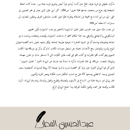
تذكرت طفولتي في قرية جرف الملح حين كنت أرتدي ثوباً أبيض واجري قرب ضفة نهر... حيث كانت النخلة
المنبطحة وقد تفرع من منتصف جذعها نخلة اخرى" ص186.. "كان ابني عثمان الذي يعمل في مخبز للصمون في
الحي، اول من لبى النداء مع مجموعة من اصدقائه وجيرانه ظلوا حتى المغيب ينتشلون الغرقى وينقلون المصابين الى
سيارات الاسعاف"ص200
الى جانب ذلك تناول عبد الحسين المطر الحيل الاسلوبية بالاخص في تعدد الاصوات لكون المحتوى
السايكلوجي والاجتماعي والتاريخي يعد عملا حكائيا ضخما اذ تداخلت الاصوات وتجمعت واختلفت وباحت ما في
ابعادها وطموحاتها وماساتها كما في المدونة العاشرة اذ عرضها بطريقة المشاهد ولكل مشهد عنوان باسم شخصية فيتوالى
البوح والسرد والتواصل بدفع الآحداث ناهيك عن تسطير مفردات الكتاب الام كما يذكر في ص49 لهذا الكتاب
الدنيوي وهو كتاب المحو: فالقراءة في كتاب المحو هي تجدد لمعاني الكلمات التي لا تستقل بذاتها بل تقترن بفهمك
وتاويلك المتجدد.. ص49. في تلك العبارات تذكرنا ما ابتدأنا فيه حديثنا عن الرواية المتميزة " اغتيال المدونين"
الذي كان فيها الروائي كالمرايا حين يترك كل شخصية تسرد ما لديها بصيغة الأنا ووفقا للمدونات كشخصية سعيد
البصري وسعد الاعظمي ومسعود كاكا علي مع السارد المتكفل بسرد الحكاية وبصير القرية وآخرون
عمل روائي مميز بدرجة عالية من الابداع في الأسلوب والصياغة والطرح والحوار والمسك بزمام عالم الرواية، أبارك
للكاتب وأهنئه على جهده وأهنئ المكتبة العراقية بهذا المنتج الروائي الرائع