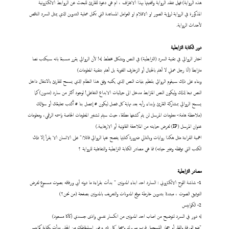
هذه الرواية) فهل تفقد الرواية واقعيتها بهذا الاعتراف ، ام هي دعوة للقارئ للبحث عن الروابط الالكترونية
المذكورة في الرواية لرؤية الصور او الافلام او العوامل المساعدة التي تكمل عملية التدوين الذي يمثل السرد الناقص
لأحداث الرواية.
دور الكتابة الترابطية
اختار الروائي في تقنية السرد (الترابطية) في النص وبشكل مخطط له! لأن الروائي يقرر مسبقا بانه سيكتب نصا
مترابطا (أنا رجل عملي لا أهتم بالخيال أو الزخارف اللغوية بل أهتم بتقنية المعلومات)
وبناء على ذلك سيقوم الروائي بتنظيم بنيات النص الذي يكتبه وفق هذا النظام الذي يسمح للقارئ بالانتقال داخل
النص تبعا لذلك وليكون النص المترابط مدخل الى جماليات الابداع التفاعلي! لوجود اكثر من سارد (مدون) كما
يسمح الروائي بمشاركة القارئ بإبداء رأيه بعد نهاية كل فصل ليكون # إتصل بنا # أكتب تعليقك أو سؤالك
(ملاحظة هامة:- معلومات المرسل لن يتم كشفها مطلقا، حيث سيتم تشفير المعلومات الخاصة بإسمه الرقمي، ومعلومات
عنوان المرسل (IP) لغرض حمايته من الملاحقة القانونية أو الارهابية.)
اهمية القراءة مثل هكذا روايات وبالتالي ضرورة كتابتها يفصح عنها الروائي قائلا:" على الانسان الا يقرأ إلا تلك
الكتب التي توقظه وتغير حياته) فما هي مصادر الكتابة الترابطية والتفاعلية للرواية ؟
مصادر الترابطية
1- شاشة اللوح الالكتروني : السارد احد ابناء المدونين " بدأت بقراءة ما دونه أبي ورفاقه بصوت مسموع لغرض
التوثيق الصوت ، مبتدئا بتدوين خارطة موقع المدونات والتعريف بالمدونين بصفحة (من نحن؟)
2- الكوابيس
له دور في السرد لتوضيح من اصاب احد المدونين من انكسار نفسي واذى جسدي (كاكا مسعود)
"ضع الورقة والقلم أو جهاز التسجيل قرب سريرك وسجل كل شيء فور استيقاظك من الحلم. بدأت بكتابة كوابيس