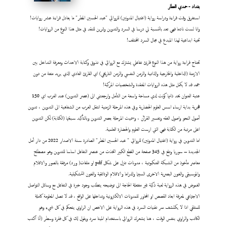
بغداد - حمدي العطار
استغرق وقت قراءة ودراسة رواية (اغتيال المدونين) للروائي "عبد الحسين المطر" ما يعادل قراءة عشر روايات!
وانا لست نادما فهي تعد بالنسبة لي درسا في السرد والتدوين وتمرين للنقد في مثل هذا النوع من الروايات!
تحية ابداعية لهذا المبدع في مجال السرد المختلف!
تحتاج قراءة رواية من هذا النوع قارئ تفاعلي يشترك مع الروائي في تذوق وكتابة الاحداث ومعرفة التداخل بين
الازمنة (الداخلية والخارجية والذاتية والزمن النفسي والزمن التاريخي) اي القارئ العادي الذي يريد متعة من دون
جهد قد لا يكمل مثل هذه الروايات المعقدة والشخصيات المركبة!
عتبة العنوان بحد ذاتها كونت لدي مساحة واسعة من التأمل وارجعتني الى (عصر التدوين) عند العرب اي 150
هجرية بداية ارساء اسس العلوم الحضارية وفي هذه المرحلة الزمنية انتقل العرب من الشفاهية الى التدوين ، تدوين
أصول النحو واصول الفقه وتفسير القرآن ، وسميت المرحلة بعصر التدوين وبالتأكيد سبقتها (الكتابة) لكن التدوين
اعلى مرتبة من الكتابة فهي التي ارست العلوم والحضارة العلمية.
اما التدوين في رواية (اغتيال المدونين) للروائي " عبد الحسين المطر" الصادرة سنة الاصدار 2022 من دار أمل
الجديدة – سوريا وتقع في 345 صفحة من القطع الكبير اتخذت من عنصر التفاعل اساسا للتدوين وهو مصطلح
معاصر مأخوذ من الشبكة العنكبوتية ، مدونات تنزل على شكل pdf او ملفات( ورد) مرفقة بالصور والافلام
والموسيقى والفنون البصرية الاخرى السينما والدراما والافلام الوثائقية والفنون التشكيلية.
الغموض في هذه الرواية لعبة ذكية غير مفتعلة الحاجة الى توضيحه يتطلب وجود خبرة في التفاعل مع وسائل التواصل
الاجتماعي لمعرفة ابعاد القصص او المحاور للمدونات الالكترونية وتداخلها على الواقع ، قد لا تصل المعلومة كاملة
للمتلقي اذا لا يكتشف سر تقنيات السرد في هذه الرواية على الاخص ان الراوي يتحكم في كل شيء وهو
الكاتب والراوي بنفس الوقت ، هنا يشعرك الروائي باستخدام الميتا سرد ويقول لك في كل فقرة وسطر (أنا اكتب