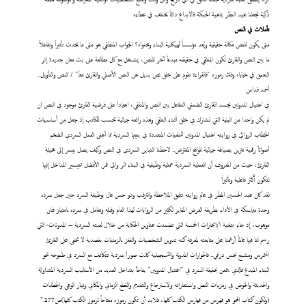
ذكية تجعلنا نعيد النظر بماهية الحبكة فالابداع دائماً يختلف في عطاءه
تأملات
في النص
متى
يكون للنص مكانة حقيقية ويُعد مؤسساً لهيكلية البناء ومحتواه؟ الجواب المنطقي هو متى ما يحدث تأثيراً وتفاعلاً
ما بين النص والقارئ لكون المتلقي في حقيقته مبدعاً آخر للنص، يشتغل مع كل مطالعة على بث معان جديدة إثر
التعمق في خباياه وفك رموزه "فالقراءة تقوم على خلق نص بديل عن النص الأصلي والقارئ معاً" / النص والتأويل..
أحمد قداس
في اغتيال المدونين يجسد القارئ الضمني التفاعل بين النص والمتلقي، اعتماداً على فرضية القارئ موجود في النص ان
لم يكن واحدا من البنية التي تشارك في خلق أثناء التلقي وهذه رائعة جمالية تحسب للكاتب إذ جعل من أساسيات
الخطاب الروائي في روايته اغتيال المدونين التقنيات المتعددة في بنيتها السردية مما أغنى العمل السردي الضخم
أصواتاً رقمية تتزين بصياغة جمالية للواقع المفترض.. لاحظنا التباين السردي في النص وكيف يصل بيسر إلى مخيلة
القارئ، حيث من المعروف أن العملية السردية عملية وظيفية في البناء الر وائي فمن الأفضل تتيسير المداخل إليها
لتكون أكثر فاعلية وتأثيراً
لقد كان عبد الحسين المطر في عالم روايته دقيق الملاحظة والترقب وذو حس عال بوظيفة السرد حين جعل سرده
وحدة متماسكة في الأداء بطريقة العرض المغاير لكثير من الروايات لهذا العام وقبله وتعامل في سرده بامتياز فنان
موهوب، إذ جاء بتقنية الابحارات الخمسة التي تضمنت عناوين الحكاية من خلال لعبته السردية – المدونات- التي
رسم لنا فيها عالماً أرغمنا على متابعته لمعرفة كنه تدوين الشخصيات والقفز بالزمنيات بقصدية لا تخفى على القارئ
المتمرس ومشبع بحس درامي.. فالحوارات المدونة والتسجيلية كانت صوراً سردية تتكاتف مع السرد في طموحه نحو
البناء المبدع فالذي يتمعن بحقيقة السرد في "اغتيال المدونين" يفاجأ بتداخل العديد من الأساليب السردية المتداولة
والحديثة والخوض في رمزيات النص واستعاراته ولاسترجاع والتقديم والقطع الزماني والمكاني وتيار الوعي والخطابات
(ولكون كتاب المحو هو فهرس من فهارس الكتب كلها، فلابد أن تكون رموزه مفتاحاً لرموز الكتب كلها)ص177."