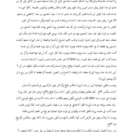
والاحداث المتشابكة وأخراجها بهذا الشكل الصعب المتناسق الذي كان بمثابة تسليط ضوء من الأعلى على كل من
عاشوا في هذا الوطن وطن مابين النهرين والماء الوفير وطن المحبة والجمال والخضرة والنفوس المضيئة . لكلما شيء ما
حدث قلب هذا الوطن الى مأساة فصار كل واحد منا يشعر انه اما ( سعيد البصري او سعد الاعظمي او مسعود
كاكا علي) , ونحن جيل الخمسينات عشنا هذه الاحداث وشاهدنا قسم منها بأعيننا ولكن ما عشناه كان الجزء
الخاص بنا حتى جاءت هذه الرواية وكشفت عن كل هذه التفاصيل وبهذا العمق وهذه الدقة وهذا الشمول من
الجنوب من قرية يقول عنها سعيد البصري وهو في لندن (فقد بقيت روحي تحوم حول قرية هادئة تنام مبكرا على
ضفاف شط العرب)الى قرى الشمال اليزيدية والحب المحرم المذبوح ل(امنية) والحقيقة ان هذه الرواية بعمقها كشفت
المستور وما يخطط لنا في الخفاء وغيرت قناعاتنا وهزت ايماننا بكل شيء كما ان فيها نبوءة مخيفة واذكر اني عندما
كنت اعمل في قضاء شط العرب سنة وغيرت قناعاتنا وهزت ايماننا بكل شيء , كما ان فيها نبؤة مخيفة واذكر اني
عندما كنت اعمل في قضاء شط العرب سنة 2010 كنا نعبر الجسر القديم (جسر الدوب ) الساعة السادسة
صباحا وارى شط العرب فيه ماء اتنفس الصعداء وافتح زجاج السياة وأخذ نفسا عميقا مسكونا بالخوف من اني لا
أرى الماء غدا هذه نبوءة الرواية جفاف الماء وانطفاء الاشعاع من النفوس المضيئة كما يخطط له الكبار من برج بابل
(كما وصفتهم الرواية).
وحسب ثقافتي المتواضعة أرى ان هذه الرواية انعكاس للواقع وكما كان يقول الماركسيون في فلسفتهم للأدب(ان
الادب يعكس المجتمع
بكل مظاهره وقضاياه وبالتالي يكون الادب مرأة للواقع والمجتمع ) وخير مثال على ذلك رواية
البؤساء التي نشرة سنة 1862 للكاتب الفرنسي فكتور هيجو فالكاتب استمد مادته الأدبية من الواقع الفرنسي آنذاك
, وانه يصف وينتقد في هذه الرواية الظلم الاجتماعي في فرنسا بين سقوط نابليون والثورة ضد الملك لويس فيليب
حيث كتب في مقدمة رواية (تخلق العادات والقوانين في فرنسا ظرفا اجتماعيا هو نوع من الجحيم البشري فطالما
وجدت لا مبالات وفقر على الأرض كتب كهذا الكتاب (البؤساء) تكون ضرورية دائما ) كأنه يقول سأعكس لكم واقع
هذا المجتمع.
وان رواية (اغتيال المدونين) عكست لنا الواقع بشدة مؤلمة موجعة تشبه السقوط من على جسر الائمة لشخص لا