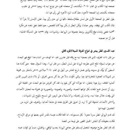
تصفحه لهذا الكتاب في العام ٢٠٤٠، ليكتشف أنّ صفحاته تخبره عن توديع ابيه له، وحينما يستمر في تقليب
صفحاته يكتشف إنها الصفحة الأخيرة، مثلما كانت المرة الأخيرة التي رأى فيها اباه
يقول المطر في الصفحة الأولى على لسان بطله(إستيقظ، قالها لي ابي حين رآني يوماَ.. فعلى الإنسان إلا يقرأ الا
تلك الكتب التي توقظه، وتغير حياته)، ولكن البطل لم يكن يوماَ كاتباَ للقصص، حينها فقط تفتق ذهنه عن فكرة
جهنمية تقضي بإنشاء موقع إلكتروني يرتبط بمجموعة من الروابط، والمدونات، وقام بتعميمه على الشبكة العالمية،
قبل أنْ تتم تصفيته
عبد
الحسين المطر يبحر في امواج المعرفة المميتة/الجزء الثاني
من قبل ذات الطرف الذي قام بتصفية ابيه مع رفاقه قبل عشرين عام، اما الهدف من انشاء هذا الموقع فهو البحث
عن جواب لسؤاله الملح الذي تطرحه الرواية على لسان البطل، من قتل ابي؟، وهذا السؤال جعله حتى كتابة هذا
السطور كما يؤكد في مدونته والذي يحمل تاريخ العاشر من أيلول في العام ٢٠٤٠ ميلادي يستمر بالتنقل بين مجموعة
من الدويلات الصغيرة المتحاربة فيما بينها، والتي تكونت بدلاَ عن بلد كان يسمى العراق، أو بلاد مابين النهرين اللذين
أصابهما الجفاف، ولم يعودا يلتقيان، اما جولاته التي كان يقوم بها، فقد كان الغرض منها هو البحث عن الحقيقة التي
يرى أنّ تشمل جميع الملفات بكل انواعها النصية، والصورية، والصوتية، والتصويرية في محاولة منه لتحليل الأحداث
التي وقعت خلال حياة ابيه، وادت إلى إغتياله، والاستيلاء على الرموز التي تسمح بالولوج إلى المدونات،
وتستمر الأحداث المشوقة التي لا اريد انْ احرق على القارئ متعته في متابعة أحداثها، والتعرف على المزيد من
التفاصيل المهمة فيها
لقد قدم الروائي المطر سرداَ متفرداَ بكل مستوياته، اما اللغة فكانت نفيسة بالقدر الذي يضعها في مراقي الإبداع،
فكانت ملفوظاته كما النقش الجميل المحفور على لوحة من الفضة
لقد قام المطر بطرح موضوعه المتخيل ليستقيم على جناحي الرواية ببعديها الواقعي، والخيالي، مبدياَ في الوقت عينه