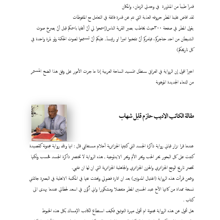
قدراَ طيباَ من المناورة في وحدتي الزمان، والمكان
لقد افاض علينا المطر حروفه العذبة التي تنم عن قدرة فائقة في التعامل مع الملفوظات
يقول المطر في صفحة ٣٠٠حيث يخاطب بصير القرية الناس(إسمحوا لي أنْ أعلنها باسمكم قبل أنْ يصرخ صوت
الشيطان من احد حناجركم، فيامركم أنْ تنتخبوا اميراَ او رئيساَ.. عليكم أنْ تستمعوا لصوت الحكمة ولو لمرة واحدة في
كل تاريخكم)
اخيراَ اقول إن الرواية في العراق ستظل تتسيد الساحة العربية إذا ما جرت الأمور على وفق هذا الضخ المستمر
من الدماء الجديدة الموهوبة
مقالة الكاتب الاديب حازم قابل شهاب
عندما قرا نزار قباني رواية ذاكرة الجسد التي كتبتها الجزائرية أحلام مستغانمي قال : انها ولله رواية مجنونة كقصيدة
كتبت على كل البحور بحر الحب وبحر الألم وبحر الايدلوجية , هذه الرواية لا تختصر ذاكرة الجسد فحسب ولكنها
تخصر تاريخ الوجع الجزائري والحزن الجزائري والجاهلية الجزائرية التي ان لها ان تنتهي.
وبتمعن قرأت هذه الرواية (اغتيال المدونين) بعد ان اثارة فضولي وبحثت عنها في المكتبة الاهلية في البصرة جائتني
نسخة مهداة من كاتبها الأخ عبد الحسين المطر متفضلا ومشكورا واني أكون في اسعد لحظاتي عندما يهدى الى
كتاب
.
هل أقول عن هذه الرواية مجنونة ام أقول مبهرة التوثيق فكيف استطاع الكاتب الإمساك بكل هذه الخيوط