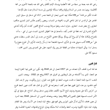
رضي الله عنه بضفة نهر دجلة من جهة الأعظمية ويمسك الإمام الكاظم رضي الله عنه بالضفة الأخرى من جهة
الكاظمية، وبينهما يمتد جسر من السلام والوئام والمحبة يسلكه الوافدون إلى مدينة السلام حيث ننقل لكم هذا
الحدث الكبير من قناتنا" ص195 هكذا يمهد المدون ليصل الى فاجعة جسر الائمة التي تدخل في سياق الزمن
الحاضر على الرغم من انها تمثل الماضي القريب (مجموعة من الشباب يرجعون راكضين عكس التيار البشري صائحين:
انتحاري راح يفجر نفسه.. انتحاري ..حزام ناسف..رجعوا بسرعة) وبسبب التدافع المجنون "فقدت أمل وأمها..أخذتني
الأمواج البشرية إلى ابعد نقطة في الجسر..كيف سأجدهما في هذا الطوفان البشري المميت..دون ان اعي ، بدأت
بالصراخ والبكاء( خالة أم أمل..ولج أمل..وينكم ..وينكم) دفعتني الأمواج من جديد إلى أسفل الجسر..سقطت مغشي
علي" ص199 اكتب مدونتي هذه في الذكرى السنوية للفاجعة! هنا لم يذكر رقم هذه الذكرى لأن الجرح مفتوح ولا
يندمل ابدا، وتأتي الشهادات متتالية من الطفلة امل ومن والد الشهيد عثمان علي العبيدي ومن المدون المحايد :
مسعود كاكا علي.
العالم المجنون
هنا لغة السرد تختلف لأنها تتصاعد من عام 1927 لتصل الى عام 2040 وقد تكون ابرز محاور لهذا القفزة الزمنية
هو النفط، الذي يبدأ اكتشافه من قبل البريطانيون في العراق عام 1927 وينتج عام 1932 ، ويصف المدون
الذهب الاسود (لعنة النفط) – قامت حروب النفط في الخليج ضد الجيران، إيران والكويت، ومن ثم ضد العالم
أجمع، فالحدود بين هذه الدول تحوي نفطا تعتبر كلف استخراجه هي الأدنى في العالم، فقد كانت عيون النفط تخرج
من الارض باكية على مصيرها وتذرف الدمع الأسود الكثيف تلقائيا ودون تدخل وسائل الانتاج، فلم يعرفوا في أول
الأمر السبب فسموها بحقول (مجنون)!ص265 وحينما يزحف ويتصاعد التدوين الى المستقبل 2040 يتجه السرد
الى جنون مختلف (ذاكرتي لتذكر طيور النوارس وهي تحوم فوق سطح المياه لتبحث عن الأسماك وعن بقايا الطعام
وتلوث المياه بالمواد الكيماوية وتسرب النفط والنفايات البلاستيكية ومبازل المزارع والمقذوفات البحرية الغاطسة وغير