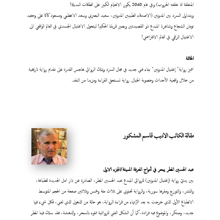
المنفلقة مما خلفته الحروب) وفي عام 2040 يكون الاهتمام الكبير على الطاقات البديلة!
ويتداول السرد بين المدونين (الاصدقاء الطيبين المدونين، سعيد البصري وسعد الاعظمي ومسعود كاكا علي وحفيد
تومان الشجاع وشاعرنا المبدع ذو القصيدتين وبصير قريتنا الحكيم! ليتحول الاغتيال الجسدي في العالم الواقعي الى
الاغتيال الرقمي في العالم الافتراضي!
الخاتمة
تتميز رواية" إغتيال المدونين" ببناء فني جديد في مجال السرد ويملك الروائي هاجس القدرة على تقديم رواية تاريخية
من خلال واقعية الأحداث وخصوبة الخيال. رواية تستحق القراءة ومزيدا من النقد.
مقالة الكاتب الاديب قاسم المشكور
عبد
الحسين المطر يبحر في أمواج المعرفة المميتة/الجزء الاول
بين يديّ رواية (إغتيال المدونين) للروائي المبدع عبد الحسين المطر، الصادرة عن دار امل الجديدة للطباعة،
والنشر، والتوزيع ومقرها سورية، والرواية تحتوي على ثلاث مئة وخمس وثلاثين صفحة من الحجم المتوسط
الانطباع الأول الذي خرجت به بعد الإنتهاء من قراءة الرواية، هو حالة من الذهول الذي لفني، فكل شيء فيها
جديد، ومبتكر، والموضوع فيه فرادة، كما أن الشكل الفني للروائية مملوء بالسحر، والدهشة، فقد سلك فينا المطر