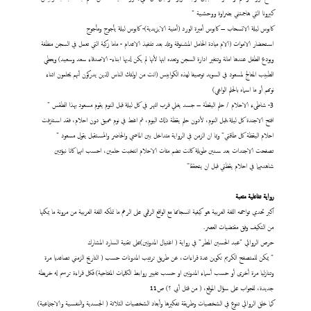
كيرونا التي هاجمتني بضراوة ووحشية "
كابوس ليلة الانسحاب – كابوس أميرة الورد (أمنية الايزيدية)- كابوس ليلة يأجوج ومأجوج
استحضار الاموات (الام ميادة الحامل المشنوقة وتلد بعد تننفيذ الاعدام - ماما زكية التي تعمل في السجن منظفة
ويودع الطفل عندها امانة وتتغير ادارة السجن وتعده ابنها لأنها لم يكن لديها ابناء- الاصدقاء سعد وسعيد) ويعطي
الطبيب المعالج لمسعود في السويد توصيفا لهذه الكوابيس (انت من اولئك الناس الذين يدركون أنهم يحلمون اثناء
نومهم أو ما اسماه بالحلم الواعي)
3- شاطىء الاحلام / حلم اليقطة – جسد يغلي قرب النهر في كل ليلة قبل النوم يقوم مسعود بهذا الطقس "
افتح الاجندة كل ليلة،قبل النوم، لأدون حلم يقظة ذلك اليوم، ثم اغط في نوم عميق دون احلام، فقد استنزفت
احلام اليقظة كل طاقتي" وبما ان الزمن في الرواية متداخل بين الماضي والحاضر والمستقبل يقول مسعود "
تصفحت الاجندات بعد سنين طويلة كانت تضم مئات الاحلام انتخبت حلمين، احسب انهما كانا نبؤتين
شاهدتهما في احلام يقظتي قبل ان يتحققا"
رواية تفاعلية متعبة
اكبر تحدي تواجهه اللغة العربية هو كيفية انسجامها مع الواقع الرقمي على الرغم ما تملكه اللغة العربية من مرونة ما يمكنها
من التكيف وفق مقتضيات العصر.
حرص الروائي "عبد الحسين المطر" في رواية ( اغتيال المدونين)على تقنية السارد المشارك
" يمكن للمتصفح الكريم تكوين عدة قراءات، عن طريق ترتيب المدونات حسب ( التاريخ الزمني تصاعديا مرة
وتنازليا مرة أخرى أو حسب أسماء المدونين او حسب تغيير روابط الكلمات المفتاحية) فكل قراءة ترسم له خريطة
جديدة، للجواب على سؤال الموقع، ( من قتل أبي ؟) ص11
كما خلق الروائي تنوع في الشخصيات وطريقة تفكيرها وأبعاد الشخصيات الثلاثة ( الجسدية والنفسية والاجتماعية)