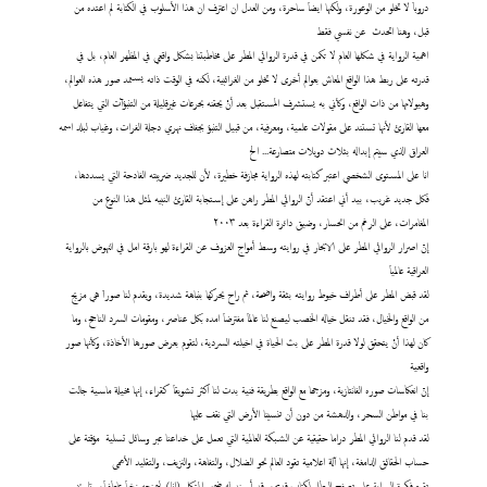
دروباَ لا تخلو من الوعورة، ولكنها ايضاَ ساحرة، ومن العدل ان اعترف ان هذا الأسلوب في الكتابة لم اعتده من
قبل، وهنا اتحدث عن نفسي فقط
اهمية الرواية في شكلها العام لا تكمن في قدرة الروائي المطر على مخاطبتنا بشكل واقعي في المظهر العام، بل في
قدرته على ربط هذا الواقع المعاش بعوالم أخرى لا تخلو من الغرائبية، لكنه في الوقت ذاته يستمد صور هذه العوالم،
وهيولاتها من ذات الواقع، وكأني به يستشرف المستقبل بعد أنْ يحقنه بحرعات غيرقليلة من التنبؤآت التي يتفاعل
معها القارئ لأنها تستند على مقولات علمية، ومعرفية، من قبيل التنبؤ بجفاف نهري دجلة الفرات، وغياب لبلد اسمه
العراق الذي سيتم إبداله بثلاث دويلات متصارعة... الخ
انا على المستوى الشخصي اعتبر كتابته لهذه الرواية مجازفة خطيرة، لأن للجديد ضريبته الفادحة التي يسددها،
فكل جديد غريب، بيد أني اعتقد أنّ الروائي المطر راهن على إستجابة القارئ النبيه لمثل هذا النوع من
المغامرات، على الرغم من انحسار، وضيق دائرة القراءة بعد ٢٠٠٣
إنّ اصرار الروائي المطر على الابحار في روايته وسط أمواج العزوف عن القراءة لهو بارقة امل في النهوض بالرواية
العراقية عالمياَ
لقد قبض المطر على أطراف خيوط روايته بثقة واضحة، ثم راح يحركها بنباهة شديدة، ويقدم لنا صوراَ هي مزيج
من الواقع والخيال، فقد تنقل خياله الخصب ليصنع لنا عالماَ مفترضاَ امده بكل عناصر، ومقومات السرد الناجح، وما
كان لهذا أنْ يتحقق لولا قدرة المطر على بث الحياة في اخيلته السردية، لتقوم بعرض صورها الأخاذة، وكأنها صور
واقعية
إنّ انعكاسات صوره الفانتازية، ومزجها مع الواقع بطريقة فنية بدت لنا اكثر تشويقاَ كقراء، إنها مخيلة ماسية جالت
بنا في مواطن السحر، والدهشة من دون أن تنسينا الأرض التي نقف عليها
لقد قدم لنا الروائي المطر دراما حقيقية عن الشبكة العالمية التي تعمل على خداعنا عبر وسائل تسلية مؤقتة على
حساب الحقائق الدامغة، إنها آلة اعلامية تقود العالم نحو الضلال، والتفاهة، والنزيف، والتقليد الأعمى
تقوم فكرة الرواية على تصفح البطل لكتاب قديم، وقد أسند له ضمير المتكلم (انا) ليمنحه زخماَ عاطفياَ، وتاريخ