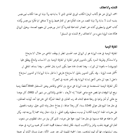
التشابه والاختلاف
اعتمد الروائي عن علم (كتاب الرمل) الكتاب الورقي العادي الذي لا بداية فيه ولا نهاية اي هذا الكتاب لبورخيس
يشبه النت لا بداية ولا نهاية القصد من هذه الفكرة هو ان العالم محيط واسع لا منتاهي انها فكرة بورخيس وكتابه
كتاب سحري واسطوري كتابه عن المصائر المتداخلة للبشرية كما اشار بورخيس الى مفهوم الصدمة، وحاول الروائي
محاكاة هذه الرؤية بشيء من الاختلاف رغم التشابه في السياق!
المفارقة الزمنية
المفارقة الزمنية في هذه الرواية هو ان الروائي عبد الحسين المطر لم يوظف الماضي من خلال الاسترجاع
والاستذكار وطريقة السرد يكون بالتدوين لفرض المقارنة او المفارقة الزمنية بين الاسباب والنتائج ويطلق عليها
(تودروف) – بالعودة الى الوراء ، وهذا يحدث عادة حينما يكون السرد يمثل الحاضر ، وهذا يساعد المتلقي ان
تكتمل عنده الرؤية ، وقد يكون التدوين يتناول الاسترجاع خارجي ( ما قبل بداية الرواية) او التدوين استرجاع
داخلي ( يعود الى ماض لاحق لبداية الرواية وقد تأخر تقديمه في النص!)
لكن المفارقة الزمنية المستخدمة في هذه الرواية هي مزيج بين الماضي والحاضر وحتى المستقبل 2040 كنقطة زمنية
ترتفع اليها التوقعات فيما يخص جميع مناحي الحياة!" إنه الأربعاء ، الحادي والثلاثون من شهر آب 2005، كان موعدنا
مع خالتي أم أمل وابنتها في رحلة هدفها الدعاء لله رب العالمين في البقعة المباركة التي دفن فيها أحد أولياءه الصالحين،
في مثل هذا اليوم قبل حوالي 1240 سنة، كان رجلا صالحا، لم يصالح دجال زمانه الذي حاول ترغيبه بالحصول
على مغريات الجنة الارضية الكاذبة أو تهديده بسطوته وتجبره العالمي، لم يترك دجال زمانه سجنا إلا وزجه فيه، وكان
آخر ما فعله هو قتله مسموما في مثل هذا اليوم، خوفا على عرشه، الذي كان يهتز من دعاء المظلومين من شعوب
العالم التي قهرها بالحديد والنار والاكاذيب الدينية، فكان لدعائه استجابة عجيبة شملت كل محبيه وزائريه في حياته
وبعد استشهاده، فها أنتم اليوم تشاهدون معنا، الجموع المليونية التي تعبر جسر الأئمة، حيث يمسك الإمام أبو حنيفة