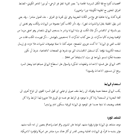
شخصيات كثيرة مع قلة الكتل السردية الخاصة بها" بصير القرية المعلم غير الرسمي- أبو نورا التاجر الكويتي- الضابط
العراقي المتعاون مع المقاومة الكويتية- نورا- واخرون).
تجربة كتابة رواية تفاعلية هي نوع من الكتابة التجريبية وهي اول تجربة في العراق ، جاء العنوان مباشرا ، وقد يعني
(من يقول الحقيقة يقتل) و(المدونات تمحى) ، وقد تأثر الكاتب كثيرا بمجموعة من الروايات والكتب وهو يخشى ان
يتهم بالسرقة او الاقتباس ذكر تلك الكتب في نهاية الرواية ونادر ما يستعين الروائي بالمصادر وهو اضفى مزيدا من
الواقعية وصارت كأنها مذكرات بل حتى كتاب المذكرات لا يستعينون بالهوامش ، ذكر فهرست الكتب قللت من
الجانب الفني في الرواية" اذا كنت عزيزي المتصفح، تعرف كتابا ذا صلة بموضوعات المدونات فلا تتردد في إرسال
نسخته الكترونية لموقعنا ..كما نستقبل الاقتباسات التي تود نشرها في الصفحات الافتتاحية، شرط أن تكون
متضمنة لفكرة تسمو بأرواحنا في سماء الاستيقاظ"ص 344 . .
اعتمد الروائي على قساوة الاحداث والمعلومات المذكورة والسؤال هل استطاع الروائي صياغتها فنيا وجعل السرد
يرتفع الى مستوى الاحداث وقسوتها؟
استخدام الروابط
يكتب الروائي صفحة معينة ويحولك الى رابط ملف صوتي او فيلمي اي تحول السرد اللغوي الى انواع أخرى الى
اللغة البصرية او السمعية! واذا كان ما موجود في الرابط هو نفسه في الورق فلا ضرورة لهذا الرابط واذا كان
يختلف ويضيف لنا شيئا جديدا غير الموجود في الرواية الورقية سنكون امام روايتين!
المشاهد المؤثرة
توجد مشاهد في الرواية مؤثرة وقوية مشهد انموذجا دفن المدونين وهم احياء واحدهم يتصور ان امه تأتيه مشهد
مؤثر يشبه ما اقرأه في الروايات العالمية وبنفس القدر او اكثر هناك سرد مباشر عن امريكا والمؤامرة الامريكية.