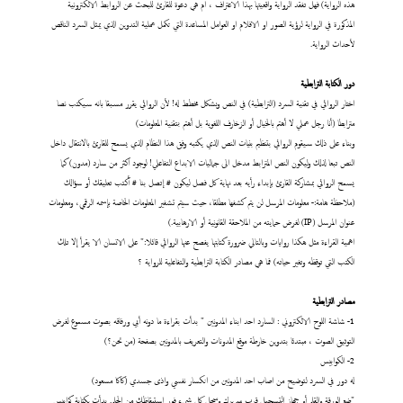
هذه الرواية) فهل تفقد الرواية واقعيتها بهذا الاعتراف ، ام هي دعوة للقارئ للبحث عن الروابط الالكترونية
المذكورة في الرواية لرؤية الصور او الافلام او العوامل المساعدة التي تكمل عملية التدوين الذي يمثل السرد الناقص
لأحداث الرواية.
دور الكتابة الترابطية
اختار الروائي في تقنية السرد (الترابطية) في النص وبشكل مخطط له! لأن الروائي يقرر مسبقا بانه سيكتب نصا
مترابطا (أنا رجل عملي لا أهتم بالخيال أو الزخارف اللغوية بل أهتم بتقنية المعلومات)
وبناء على ذلك سيقوم الروائي بتنظيم بنيات النص الذي يكتبه وفق هذا النظام الذي يسمح للقارئ بالانتقال داخل
النص تبعا لذلك وليكون النص المترابط مدخل الى جماليات الابداع التفاعلي! لوجود اكثر من سارد (مدون) كما
يسمح الروائي بمشاركة القارئ بإبداء رأيه بعد نهاية كل فصل ليكون # إتصل بنا # أكتب تعليقك أو سؤالك
(ملاحظة هامة:- معلومات المرسل لن يتم كشفها مطلقا، حيث سيتم تشفير المعلومات الخاصة بإسمه الرقمي، ومعلومات
عنوان المرسل (IP) لغرض حمايته من الملاحقة القانونية أو الارهابية.)
اهمية القراءة مثل هكذا روايات وبالتالي ضرورة كتابتها يفصح عنها الروائي قائلا:" على الانسان الا يقرأ إلا تلك
الكتب التي توقظه وتغير حياته) فما هي مصادر الكتابة الترابطية والتفاعلية للرواية ؟
مصادر الترابطية
1- شاشة اللوح الالكتروني : السارد احد ابناء المدونين " بدأت بقراءة ما دونه أبي ورفاقه بصوت مسموع لغرض
التوثيق الصوت ، مبتدئا بتدوين خارطة موقع المدونات والتعريف بالمدونين بصفحة (من نحن؟)
2- الكوابيس
له دور في السرد لتوضيح من اصاب احد المدونين من انكسار نفسي واذى جسدي (كاكا مسعود)
"ضع الورقة والقلم أو جهاز التسجيل قرب سريرك وسجل كل شيء فور استيقاظك من الحلم. بدأت بكتابة كوابيس