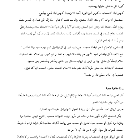
كيرونا التي هاجمتني بضراوة ووحشية "
كابوس ليلة الانسحاب – كابوس أميرة الورد (أمنية الايزيدية)- كابوس ليلة يأجوج ومأجوج
استحضار الاموات (الام ميادة الحامل المشنوقة وتلد بعد تننفيذ الاعدام - ماما زكية التي تعمل في السجن منظفة
ويودع الطفل عندها امانة وتتغير ادارة السجن وتعده ابنها لأنها لم يكن لديها ابناء- الاصدقاء سعد وسعيد) ويعطي
الطبيب المعالج لمسعود في السويد توصيفا لهذه الكوابيس (انت من اولئك الناس الذين يدركون أنهم يحلمون اثناء
نومهم أو ما اسماه بالحلم الواعي)
3- شاطىء الاحلام / حلم اليقطة – جسد يغلي قرب النهر في كل ليلة قبل النوم يقوم مسعود بهذا الطقس "
افتح الاجندة كل ليلة،قبل النوم، لأدون حلم يقظة ذلك اليوم، ثم اغط في نوم عميق دون احلام، فقد استنزفت
احلام اليقظة كل طاقتي" وبما ان الزمن في الرواية متداخل بين الماضي والحاضر والمستقبل يقول مسعود "
تصفحت الاجندات بعد سنين طويلة كانت تضم مئات الاحلام انتخبت حلمين، احسب انهما كانا نبؤتين
شاهدتهما في احلام يقظتي قبل ان يتحققا"
رواية تفاعلية متعبة
اكبر تحدي تواجهه اللغة العربية هو كيفية انسجامها مع الواقع الرقمي على الرغم ما تملكه اللغة العربية من مرونة ما يمكنها
من التكيف وفق مقتضيات العصر.
حرص الروائي "عبد الحسين المطر" في رواية ( اغتيال المدونين)على تقنية السارد المشارك
" يمكن للمتصفح الكريم تكوين عدة قراءات، عن طريق ترتيب المدونات حسب ( التاريخ الزمني تصاعديا مرة
وتنازليا مرة أخرى أو حسب أسماء المدونين او حسب تغيير روابط الكلمات المفتاحية) فكل قراءة ترسم له خريطة
جديدة، للجواب على سؤال الموقع، ( من قتل أبي ؟) ص11
كما خلق الروائي تنوع في الشخصيات وطريقة تفكيرها وأبعاد الشخصيات الثلاثة ( الجسدية والنفسية والاجتماعية)