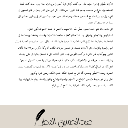
تذكرت طفولتي في قرية جرف الملح حين كنت أرتدي ثوباً أبيض واجري قرب ضفة نهر... حيث كانت النخلة
المنبطحة وقد تفرع من منتصف جذعها نخلة اخرى" ص186.. "كان ابني عثمان الذي يعمل في مخبز للصمون في
الحي، اول من لبى النداء مع مجموعة من اصدقائه وجيرانه ظلوا حتى المغيب ينتشلون الغرقى وينقلون المصابين الى
سيارات الاسعاف"ص200
الى جانب ذلك تناول عبد الحسين المطر الحيل الاسلوبية بالاخص في تعدد الاصوات لكون المحتوى
السايكلوجي والاجتماعي والتاريخي يعد عملا حكائيا ضخما اذ تداخلت الاصوات وتجمعت واختلفت وباحت ما في
ابعادها وطموحاتها وماساتها كما في المدونة العاشرة اذ عرضها بطريقة المشاهد ولكل مشهد عنوان باسم شخصية فيتوالى
البوح والسرد والتواصل بدفع الآحداث ناهيك عن تسطير مفردات الكتاب الام كما يذكر في ص49 لهذا الكتاب
الدنيوي وهو كتاب المحو: فالقراءة في كتاب المحو هي تجدد لمعاني الكلمات التي لا تستقل بذاتها بل تقترن بفهمك
وتاويلك المتجدد.. ص49. في تلك العبارات تذكرنا ما ابتدأنا فيه حديثنا عن الرواية المتميزة " اغتيال المدونين"
الذي كان فيها الروائي كالمرايا حين يترك كل شخصية تسرد ما لديها بصيغة الأنا ووفقا للمدونات كشخصية سعيد
البصري وسعد الاعظمي ومسعود كاكا علي مع السارد المتكفل بسرد الحكاية وبصير القرية وآخرون
عمل روائي مميز بدرجة عالية من الابداع في الأسلوب والصياغة والطرح والحوار والمسك بزمام عالم الرواية، أبارك
للكاتب وأهنئه على جهده وأهنئ المكتبة العراقية بهذا المنتج الروائي الرائع