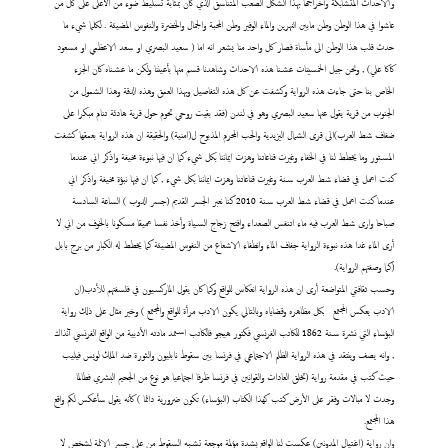
والاحداث المتشابكة وأخراجها بهذا الشكل الصعب المتناسق الذي كان بمثابة تسليط ضوء من الأعلى على كل من
عاشوا في هذا الوطن وطن مابين النهرين والماء الوفير وطن المحبة والجمال والخضرة والنفوس المضيئة . لكلما شيء ما
حدث قلب هذا الوطن الى مأساة فصار كل واحد منا يشعر انه اما ( سعيد البصري او سعد الاعظمي او مسعود
كاكا علي) , ونحن جيل الخمسينات عشنا هذه الاحداث وشاهدنا قسم منها بأعيننا ولكن ما عشناه كان الجزء
الخاص بنا حتى جاءت هذه الرواية وكشفت عن كل هذه التفاصيل وبهذا العمق وهذه الدقة وهذا الشمول من
الجنوب من قرية يقول عنها سعيد البصري وهو في لندن (فقد بقيت روحي تحوم حول قرية هادئة تنام مبكرا على
ضفاف شط العرب)الى قرى الشمال اليزيدية والحب المحرم المذبوح ل(امنية) والحقيقة ان هذه الرواية بعمقها كشفت
المستور وما يخطط لنا في الخفاء وغيرت قناعاتنا وهزت ايماننا بكل شيء كما ان فيها نبوءة مخيفة واذكر اني عندما
كنت اعمل في قضاء شط العرب سنة وغيرت قناعاتنا وهزت ايماننا بكل شيء , كما ان فيها نبؤة مخيفة واذكر اني
عندما كنت اعمل في قضاء شط العرب سنة 2010 كنا نعبر الجسر القديم (جسر الدوب ) الساعة السادسة
صباحا وارى شط العرب فيه ماء اتنفس الصعداء وافتح زجاج السياة وأخذ نفسا عميقا مسكونا بالخوف من اني لا
أرى الماء غدا هذه نبوءة الرواية جفاف الماء وانطفاء الاشعاع من النفوس المضيئة كما يخطط له الكبار من برج بابل
(كما وصفتهم الرواية).
وحسب ثقافتي المتواضعة أرى ان هذه الرواية انعكاس للواقع وكما كان يقول الماركسيون في فلسفتهم للأدب(ان
الادب يعكس المجتمع
بكل مظاهره وقضاياه وبالتالي يكون الادب مرأة للواقع والمجتمع ) وخير مثال على ذلك رواية
البؤساء التي نشرة سنة 1862 للكاتب الفرنسي فكتور هيجو فالكاتب استمد مادته الأدبية من الواقع الفرنسي آنذاك
, وانه يصف وينتقد في هذه الرواية الظلم الاجتماعي في فرنسا بين سقوط نابليون والثورة ضد الملك لويس فيليب
حيث كتب في مقدمة رواية (تخلق العادات والقوانين في فرنسا ظرفا اجتماعيا هو نوع من الجحيم البشري فطالما
وجدت لا مبالات وفقر على الأرض كتب كهذا الكتاب (البؤساء) تكون ضرورية دائما ) كأنه يقول سأعكس لكم واقع
هذا المجتمع.
وان رواية (اغتيال المدونين) عكست لنا الواقع بشدة مؤلمة موجعة تشبه السقوط من على جسر الائمة لشخص لا