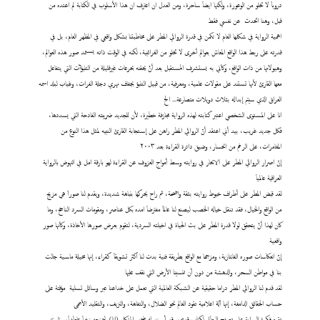
دروباَ لا تخلو من الوعورة، ولكنها ايضاَ ساحرة، ومن العدل ان اعترف ان هذا الأسلوب في الكتابة لم اعتده من
قبل، وهنا اتحدث عن نفسي فقط
اهمية الرواية في شكلها العام لا تكمن في قدرة الروائي المطر على مخاطبتنا بشكل واقعي في المظهر العام، بل في
قدرته على ربط هذا الواقع المعاش بعوالم أخرى لا تخلو من الغرائبية، لكنه في الوقت ذاته يستمد صور هذه العوالم،
وهيولاتها من ذات الواقع، وكأني به يستشرف المستقبل بعد أنْ يحقنه بحرعات غيرقليلة من التنبؤآت التي يتفاعل
معها القارئ لأنها تستند على مقولات علمية، ومعرفية، من قبيل التنبؤ بجفاف نهري دجلة الفرات، وغياب لبلد اسمه
العراق الذي سيتم إبداله بثلاث دويلات متصارعة... الخ
انا على المستوى الشخصي اعتبر كتابته لهذه الرواية مجازفة خطيرة، لأن للجديد ضريبته الفادحة التي يسددها،
فكل جديد غريب، بيد أني اعتقد أنّ الروائي المطر راهن على إستجابة القارئ النبيه لمثل هذا النوع من
المغامرات، على الرغم من انحسار، وضيق دائرة القراءة بعد ٢٠٠٣
إنّ اصرار الروائي المطر على الابحار في روايته وسط أمواج العزوف عن القراءة لهو بارقة امل في النهوض بالرواية
العراقية عالمياَ
لقد قبض المطر على أطراف خيوط روايته بثقة واضحة، ثم راح يحركها بنباهة شديدة، ويقدم لنا صوراَ هي مزيج
من الواقع والخيال، فقد تنقل خياله الخصب ليصنع لنا عالماَ مفترضاَ امده بكل عناصر، ومقومات السرد الناجح، وما
كان لهذا أنْ يتحقق لولا قدرة المطر على بث الحياة في اخيلته السردية، لتقوم بعرض صورها الأخاذة، وكأنها صور
واقعية
إنّ انعكاسات صوره الفانتازية، ومزجها مع الواقع بطريقة فنية بدت لنا اكثر تشويقاَ كقراء، إنها مخيلة ماسية جالت
بنا في مواطن السحر، والدهشة من دون أن تنسينا الأرض التي نقف عليها
لقد قدم لنا الروائي المطر دراما حقيقية عن الشبكة العالمية التي تعمل على خداعنا عبر وسائل تسلية مؤقتة على
حساب الحقائق الدامغة، إنها آلة اعلامية تقود العالم نحو الضلال، والتفاهة، والنزيف، والتقليد الأعمى
تقوم فكرة الرواية على تصفح البطل لكتاب قديم، وقد أسند له ضمير المتكلم (انا) ليمنحه زخماَ عاطفياَ، وتاريخ