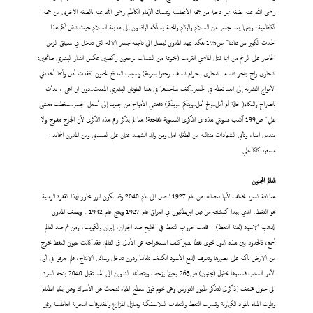
رضي الله عنه بضفة نهر دجلة من جهة الأعظمية ويمسك الإمام الكاظم رضي الله عنه بالضفة الأخرى من جهة
الكاظمية، وبينهما يمتد جسر من السلام والوئام والمحبة يسلكه الوافدون إلى مدينة السلام حيث ننقل لكم هذا
الحدث الكبير من قناتنا" ص195 هكذا يمهد المدون ليصل الى فاجعة جسر الائمة التي تدخل في سياق الزمن
الحاضر على الرغم من انها تمثل الماضي القريب (مجموعة من الشباب يرجعون راكضين عكس التيار البشري صائحين:
انتحاري راح يفجر نفسه.. انتحاري ..حزام ناسف..رجعوا بسرعة) وبسبب التدافع المجنون "فقدت أمل وأمها..أخذتني
الأمواج البشرية إلى ابعد نقطة في الجسر..كيف سأجدهما في هذا الطوفان البشري المميت..دون ان اعي ، بدأت
بالصراخ والبكاء( خالة أم أمل..ولج أمل..وينكم ..وينكم) دفعتني الأمواج من جديد إلى أسفل الجسر..سقطت مغشي
علي" ص199 اكتب مدونتي هذه في الذكرى السنوية للفاجعة! هنا لم يذكر رقم هذه الذكرى لأن الجرح مفتوح ولا
يندمل ابدا، وتأتي الشهادات متتالية من الطفلة امل ومن والد الشهيد عثمان علي العبيدي ومن المدون المحايد :
مسعود كاكا علي.
العالم المجنون
هنا لغة السرد تختلف لأنها تتصاعد من عام 1927 لتصل الى عام 2040 وقد تكون ابرز محاور لهذا القفزة الزمنية
هو النفط، الذي يبدأ اكتشافه من قبل البريطانيون في العراق عام 1927 وينتج عام 1932 ، ويصف المدون
الذهب الاسود (لعنة النفط) – قامت حروب النفط في الخليج ضد الجيران، إيران والكويت، ومن ثم ضد العالم
أجمع، فالحدود بين هذه الدول تحوي نفطا تعتبر كلف استخراجه هي الأدنى في العالم، فقد كانت عيون النفط تخرج
من الارض باكية على مصيرها وتذرف الدمع الأسود الكثيف تلقائيا ودون تدخل وسائل الانتاج، فلم يعرفوا في أول
الأمر السبب فسموها بحقول (مجنون)!ص265 وحينما يزحف ويتصاعد التدوين الى المستقبل 2040 يتجه السرد
الى جنون مختلف (ذاكرتي لتذكر طيور النوارس وهي تحوم فوق سطح المياه لتبحث عن الأسماك وعن بقايا الطعام
وتلوث المياه بالمواد الكيماوية وتسرب النفط والنفايات البلاستيكية ومبازل المزارع والمقذوفات البحرية الغاطسة وغير