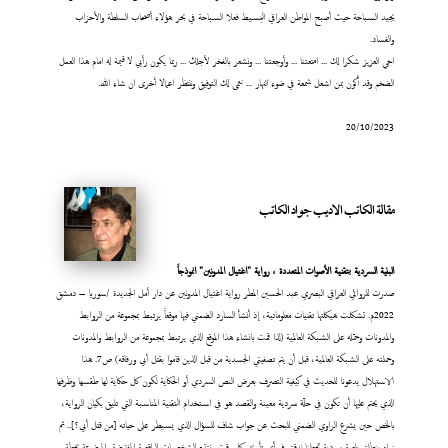
يجيد السباحة حيث أصبح المواطن العراقي البسيط فعلا السباحة في بحر هؤلاء أصحاب السلطة والأحزاب
والفساد.
اخي العزيز شكرا لك ... امتعتنا ... وأوجعتنا ... ونشعر بالفخر لأجلك ... ربما يكون رأيي لا قيمة له امام هذا العمل
الضخم وقد أكون بمن اشعل شمعة في ضوء النهار ... نتمى لك التوفيق وننتظر اعمالا أخرى ان شاء الله.
20/10/2023
مقالة الكاتب الاديب جواد الكاتب
البنية السردية بتقنية الأصوات المتعددة ، رواية "اغتيال المدونين" انموذجاً
صدرت للروائي العراقي البصري عبد الحسين المطر رواية اغتيال المدونين عن دار أمل الجديدة /سوريا – دمشق
2022م. تشكلت هيكلتها تقنيات معلوماتية، إذ أنشأ السارد الضمني فيها موقعاً يرتبط بمجموعة من الروابط
والمدونات وحمّله على الشبكة العالمية (لذا قمت بانشاء هذا الموقع الذي يرتبط بمجموعة من الروابط والمدونات
وحملته على الشبكة العالمية، قبل أن يتم تصفيتي الجسدية من قبل الذين قاموا بقتل أبي ورفاقه) ص7. هذا
الاستهلال يدعونا للحديث في كيفية التصرف بعرض النص السردي أو الحكاية لكون كل حكاية لها طقسها وظرفها
الذي يحتم عليها أن تكون في حلّة سردية معينة والقصد هو في استخدام التقنية المناسبة التي تليق بكيان الرواية،
بالخص حين يشرع الراوي الضمني للبحث عن جواب شاف للسؤال الذي يسيطر على حياته [من قتل أبي؟].. ثم
نراه ينطلق بلعبة سردية تجعلنا ندقق في أي تأريخ وكل وقت ونتتبع الشخصيات الواقعية المفترضة والموضوعة بخطة