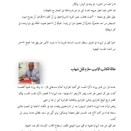
قدراَ طيباَ من المناورة في وحدتي الزمان، والمكان
لقد افاض علينا المطر حروفه العذبة التي تنم عن قدرة فائقة في التعامل مع الملفوظات
يقول المطر في صفحة ٣٠٠حيث يخاطب بصير القرية الناس(إسمحوا لي أنْ أعلنها باسمكم قبل أنْ يصرخ صوت
الشيطان من احد حناجركم، فيامركم أنْ تنتخبوا اميراَ او رئيساَ.. عليكم أنْ تستمعوا لصوت الحكمة ولو لمرة واحدة في
كل تاريخكم)
اخيراَ اقول إن الرواية في العراق ستظل تتسيد الساحة العربية إذا ما جرت الأمور على وفق هذا الضخ المستمر
من الدماء الجديدة الموهوبة
مقالة الكاتب الاديب حازم قابل شهاب
عندما قرا نزار قباني رواية ذاكرة الجسد التي كتبتها الجزائرية أحلام مستغانمي قال : انها ولله رواية مجنونة كقصيدة
كتبت على كل البحور بحر الحب وبحر الألم وبحر الايدلوجية , هذه الرواية لا تختصر ذاكرة الجسد فحسب ولكنها
تخصر تاريخ الوجع الجزائري والحزن الجزائري والجاهلية الجزائرية التي ان لها ان تنتهي.
وبتمعن قرأت هذه الرواية (اغتيال المدونين) بعد ان اثارة فضولي وبحثت عنها في المكتبة الاهلية في البصرة جائتني
نسخة مهداة من كاتبها الأخ عبد الحسين المطر متفضلا ومشكورا واني أكون في اسعد لحظاتي عندما يهدى الى
كتاب
.
هل أقول عن هذه الرواية مجنونة ام أقول مبهرة التوثيق فكيف استطاع الكاتب الإمساك بكل هذه الخيوط