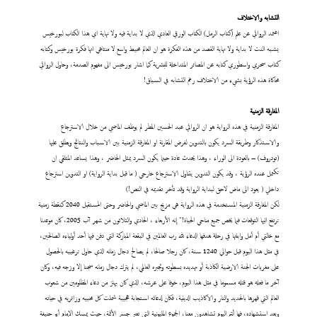
التشابه والاختلاف
اعتمد الروائي عن علم (كتاب الرمل) الكتاب الورقي العادي الذي لا بداية فيه ولا نهاية اي هذا الكتاب لبورخيس
يشبه النت لا بداية ولا نهاية القصد من هذه الفكرة هو ان العالم محيط واسع لا منتاهي انها فكرة بورخيس وكتابه
كتاب سحري واسطوري كتابه عن المصائر المتداخلة للبشرية كما اشار بورخيس الى مفهوم الصدمة، وحاول الروائي
محاكاة هذه الرؤية بشيء من الاختلاف رغم التشابه في السياق!
المفارقة الزمنية
المفارقة الزمنية في هذه الرواية هو ان الروائي عبد الحسين المطر لم يوظف الماضي من خلال الاسترجاع
والاستذكار وطريقة السرد يكون بالتدوين لفرض المقارنة او المفارقة الزمنية بين الاسباب والنتائج ويطلق عليها
(تودروف) – بالعودة الى الوراء ، وهذا يحدث عادة حينما يكون السرد يمثل الحاضر ، وهذا يساعد المتلقي ان
تكتمل عنده الرؤية ، وقد يكون التدوين يتناول الاسترجاع خارجي ( ما قبل بداية الرواية) او التدوين استرجاع
داخلي ( يعود الى ماض لاحق لبداية الرواية وقد تأخر تقديمه في النص!)
لكن المفارقة الزمنية المستخدمة في هذه الرواية هي مزيج بين الماضي والحاضر وحتى المستقبل 2040 كنقطة زمنية
ترتفع اليها التوقعات فيما يخص جميع مناحي الحياة!" إنه الأربعاء ، الحادي والثلاثون من شهر آب 2005، كان موعدنا
مع خالتي أم أمل وابنتها في رحلة هدفها الدعاء لله رب العالمين في البقعة المباركة التي دفن فيها أحد أولياءه الصالحين،
في مثل هذا اليوم قبل حوالي 1240 سنة، كان رجلا صالحا، لم يصالح دجال زمانه الذي حاول ترغيبه بالحصول
على مغريات الجنة الارضية الكاذبة أو تهديده بسطوته وتجبره العالمي، لم يترك دجال زمانه سجنا إلا وزجه فيه، وكان
آخر ما فعله هو قتله مسموما في مثل هذا اليوم، خوفا على عرشه، الذي كان يهتز من دعاء المظلومين من شعوب
العالم التي قهرها بالحديد والنار والاكاذيب الدينية، فكان لدعائه استجابة عجيبة شملت كل محبيه وزائريه في حياته
وبعد استشهاده، فها أنتم اليوم تشاهدون معنا، الجموع المليونية التي تعبر جسر الأئمة، حيث يمسك الإمام أبو حنيفة