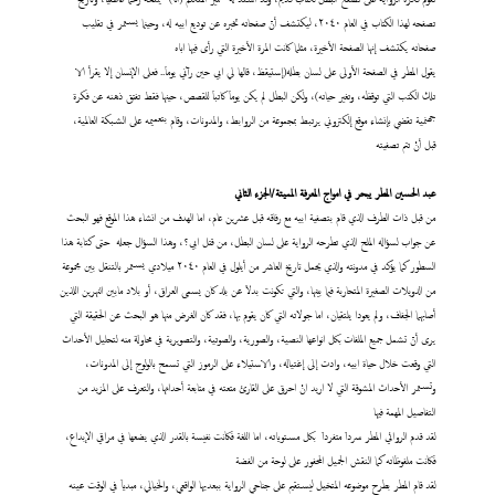
تصفحه لهذا الكتاب في العام ٢٠٤٠، ليكتشف أنّ صفحاته تخبره عن توديع ابيه له، وحينما يستمر في تقليب
صفحاته يكتشف إنها الصفحة الأخيرة، مثلما كانت المرة الأخيرة التي رأى فيها اباه
يقول المطر في الصفحة الأولى على لسان بطله(إستيقظ، قالها لي ابي حين رآني يوماَ.. فعلى الإنسان إلا يقرأ الا
تلك الكتب التي توقظه، وتغير حياته)، ولكن البطل لم يكن يوماَ كاتباَ للقصص، حينها فقط تفتق ذهنه عن فكرة
جهنمية تقضي بإنشاء موقع إلكتروني يرتبط بمجموعة من الروابط، والمدونات، وقام بتعميمه على الشبكة العالمية،
قبل أنْ تتم تصفيته
عبد
الحسين المطر يبحر في امواج المعرفة المميتة/الجزء الثاني
من قبل ذات الطرف الذي قام بتصفية ابيه مع رفاقه قبل عشرين عام، اما الهدف من انشاء هذا الموقع فهو البحث
عن جواب لسؤاله الملح الذي تطرحه الرواية على لسان البطل، من قتل ابي؟، وهذا السؤال جعله حتى كتابة هذا
السطور كما يؤكد في مدونته والذي يحمل تاريخ العاشر من أيلول في العام ٢٠٤٠ ميلادي يستمر بالتنقل بين مجموعة
من الدويلات الصغيرة المتحاربة فيما بينها، والتي تكونت بدلاَ عن بلد كان يسمى العراق، أو بلاد مابين النهرين اللذين
أصابهما الجفاف، ولم يعودا يلتقيان، اما جولاته التي كان يقوم بها، فقد كان الغرض منها هو البحث عن الحقيقة التي
يرى أنّ تشمل جميع الملفات بكل انواعها النصية، والصورية، والصوتية، والتصويرية في محاولة منه لتحليل الأحداث
التي وقعت خلال حياة ابيه، وادت إلى إغتياله، والاستيلاء على الرموز التي تسمح بالولوج إلى المدونات،
وتستمر الأحداث المشوقة التي لا اريد انْ احرق على القارئ متعته في متابعة أحداثها، والتعرف على المزيد من
التفاصيل المهمة فيها
لقد قدم الروائي المطر سرداَ متفرداَ بكل مستوياته، اما اللغة فكانت نفيسة بالقدر الذي يضعها في مراقي الإبداع،
فكانت ملفوظاته كما النقش الجميل المحفور على لوحة من الفضة
لقد قام المطر بطرح موضوعه المتخيل ليستقيم على جناحي الرواية ببعديها الواقعي، والخيالي، مبدياَ في الوقت عينه