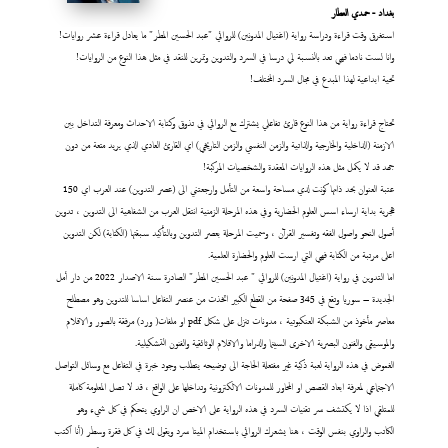
بغداد - حمدي العطار
استغرق وقت قراءة ودراسة رواية (اغتيال المدونين) للروائي "عبد الحسين المطر" ما يعادل قراءة عشر روايات!
وانا لست نادما فهي تعد بالنسبة لي درسا في السرد والتدوين وتمرين للنقد في مثل هذا النوع من الروايات!
تحية ابداعية لهذا المبدع في مجال السرد المختلف!
تحتاج قراءة رواية من هذا النوع قارئ تفاعلي يشترك مع الروائي في تذوق وكتابة الاحداث ومعرفة التداخل بين
الازمنة (الداخلية والخارجية والذاتية والزمن النفسي والزمن التاريخي) اي القارئ العادي الذي يريد متعة من دون
جهد قد لا يكمل مثل هذه الروايات المعقدة والشخصيات المركبة!
عتبة العنوان بحد ذاتها كونت لدي مساحة واسعة من التأمل وارجعتني الى (عصر التدوين) عند العرب اي 150
هجرية بداية ارساء اسس العلوم الحضارية وفي هذه المرحلة الزمنية انتقل العرب من الشفاهية الى التدوين ، تدوين
أصول النحو واصول الفقه وتفسير القرآن ، وسميت المرحلة بعصر التدوين وبالتأكيد سبقتها (الكتابة) لكن التدوين
اعلى مرتبة من الكتابة فهي التي ارست العلوم والحضارة العلمية.
اما التدوين في رواية (اغتيال المدونين) للروائي " عبد الحسين المطر" الصادرة سنة الاصدار 2022 من دار أمل
الجديدة – سوريا وتقع في 345 صفحة من القطع الكبير اتخذت من عنصر التفاعل اساسا للتدوين وهو مصطلح
معاصر مأخوذ من الشبكة العنكبوتية ، مدونات تنزل على شكل pdf او ملفات( ورد) مرفقة بالصور والافلام
والموسيقى والفنون البصرية الاخرى السينما والدراما والافلام الوثائقية والفنون التشكيلية.
الغموض في هذه الرواية لعبة ذكية غير مفتعلة الحاجة الى توضيحه يتطلب وجود خبرة في التفاعل مع وسائل التواصل
الاجتماعي لمعرفة ابعاد القصص او المحاور للمدونات الالكترونية وتداخلها على الواقع ، قد لا تصل المعلومة كاملة
للمتلقي اذا لا يكتشف سر تقنيات السرد في هذه الرواية على الاخص ان الراوي يتحكم في كل شيء وهو
الكاتب والراوي بنفس الوقت ، هنا يشعرك الروائي باستخدام الميتا سرد ويقول لك في كل فقرة وسطر (أنا اكتب