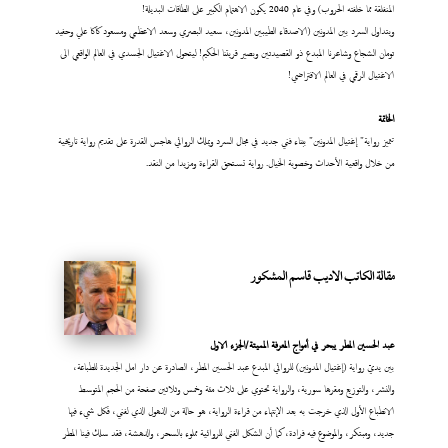
المنفلقة مما خلفته الحروب) وفي عام 2040 يكون الاهتمام الكبير على الطاقات البديلة!
ويتداول السرد بين المدونين (الاصدقاء الطيبين المدونين، سعيد البصري وسعد الاعظمي ومسعود كاكا علي وحفيد
تومان الشجاع وشاعرنا المبدع ذو القصيدتين وبصير قريتنا الحكيم! ليتحول الاغتيال الجسدي في العالم الواقعي الى
الاغتيال الرقمي في العالم الافتراضي!
الخاتمة
تتميز رواية" إغتيال المدونين" ببناء فني جديد في مجال السرد ويملك الروائي هاجس القدرة على تقديم رواية تاريخية
من خلال واقعية الأحداث وخصوبة الخيال. رواية تستحق القراءة ومزيدا من النقد.
مقالة الكاتب الاديب قاسم المشكور
عبد
الحسين المطر يبحر في أمواج المعرفة المميتة/الجزء الاول
بين يديّ رواية (إغتيال المدونين) للروائي المبدع عبد الحسين المطر، الصادرة عن دار امل الجديدة للطباعة،
والنشر، والتوزيع ومقرها سورية، والرواية تحتوي على ثلاث مئة وخمس وثلاثين صفحة من الحجم المتوسط
الانطباع الأول الذي خرجت به بعد الإنتهاء من قراءة الرواية، هو حالة من الذهول الذي لفني، فكل شيء فيها
جديد، ومبتكر، والموضوع فيه فرادة، كما أن الشكل الفني للروائية مملوء بالسحر، والدهشة، فقد سلك فينا المطر