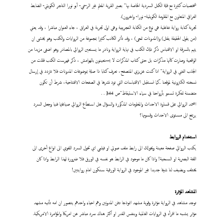
شخصيات كثيرة مع قلة الكتل السردية الخاصة بها" بصير القرية المعلم غير الرسمي- أبو نورا التاجر الكويتي- الضابط
العراقي المتعاون مع المقاومة الكويتية- نورا- واخرون).
تجربة كتابة رواية تفاعلية هي نوع من الكتابة التجريبية وهي اول تجربة في العراق ، جاء العنوان مباشرا ، وقد يعني
(من يقول الحقيقة يقتل) و(المدونات تمحى) ، وقد تأثر الكاتب كثيرا بمجموعة من الروايات والكتب وهو يخشى ان
يتهم بالسرقة او الاقتباس ذكر تلك الكتب في نهاية الرواية ونادر ما يستعين الروائي بالمصادر وهو اضفى مزيدا من
الواقعية وصارت كأنها مذكرات بل حتى كتاب المذكرات لا يستعينون بالهوامش ، ذكر فهرست الكتب قللت من
الجانب الفني في الرواية" اذا كنت عزيزي المتصفح، تعرف كتابا ذا صلة بموضوعات المدونات فلا تتردد في إرسال
نسخته الكترونية لموقعنا ..كما نستقبل الاقتباسات التي تود نشرها في الصفحات الافتتاحية، شرط أن تكون
متضمنة لفكرة تسمو بأرواحنا في سماء الاستيقاظ"ص 344 . .
اعتمد الروائي على قساوة الاحداث والمعلومات المذكورة والسؤال هل استطاع الروائي صياغتها فنيا وجعل السرد
يرتفع الى مستوى الاحداث وقسوتها؟
استخدام الروابط
يكتب الروائي صفحة معينة ويحولك الى رابط ملف صوتي او فيلمي اي تحول السرد اللغوي الى انواع أخرى الى
اللغة البصرية او السمعية! واذا كان ما موجود في الرابط هو نفسه في الورق فلا ضرورة لهذا الرابط واذا كان
يختلف ويضيف لنا شيئا جديدا غير الموجود في الرواية الورقية سنكون امام روايتين!
المشاهد المؤثرة
توجد مشاهد في الرواية مؤثرة وقوية مشهد انموذجا دفن المدونين وهم احياء واحدهم يتصور ان امه تأتيه مشهد
مؤثر يشبه ما اقرأه في الروايات العالمية وبنفس القدر او اكثر هناك سرد مباشر عن امريكا والمؤامرة الامريكية.