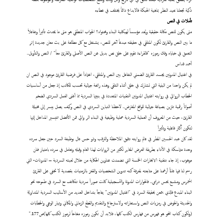
ذكية تجعلنا نعيد النظر بماهية الحبكة فالابداع دائماً يختلف في عطاءه
تأملات
في النص
متى
يكون للنص مكانة حقيقية ويُعد مؤسساً لهيكلية البناء ومحتواه؟ الجواب المنطقي هو متى ما يحدث تأثيراً وتفاعلاً
ما بين النص والقارئ لكون المتلقي في حقيقته مبدعاً آخر للنص، يشتغل مع كل مطالعة على بث معان جديدة إثر
التعمق في خباياه وفك رموزه "فالقراءة تقوم على خلق نص بديل عن النص الأصلي والقارئ معاً" / النص والتأويل..
أحمد قداس
في اغتيال المدونين يجسد القارئ الضمني التفاعل بين النص والمتلقي، اعتماداً على فرضية القارئ موجود في النص ان
لم يكن واحدا من البنية التي تشارك في خلق أثناء التلقي وهذه رائعة جمالية تحسب للكاتب إذ جعل من أساسيات
الخطاب الروائي في روايته اغتيال المدونين التقنيات المتعددة في بنيتها السردية مما أغنى العمل السردي الضخم
أصواتاً رقمية تتزين بصياغة جمالية للواقع المفترض.. لاحظنا التباين السردي في النص وكيف يصل بيسر إلى مخيلة
القارئ، حيث من المعروف أن العملية السردية عملية وظيفية في البناء الر وائي فمن الأفضل تتيسير المداخل إليها
لتكون أكثر فاعلية وتأثيراً
لقد كان عبد الحسين المطر في عالم روايته دقيق الملاحظة والترقب وذو حس عال بوظيفة السرد حين جعل سرده
وحدة متماسكة في الأداء بطريقة العرض المغاير لكثير من الروايات لهذا العام وقبله وتعامل في سرده بامتياز فنان
موهوب، إذ جاء بتقنية الابحارات الخمسة التي تضمنت عناوين الحكاية من خلال لعبته السردية – المدونات- التي
رسم لنا فيها عالماً أرغمنا على متابعته لمعرفة كنه تدوين الشخصيات والقفز بالزمنيات بقصدية لا تخفى على القارئ
المتمرس ومشبع بحس درامي.. فالحوارات المدونة والتسجيلية كانت صوراً سردية تتكاتف مع السرد في طموحه نحو
البناء المبدع فالذي يتمعن بحقيقة السرد في "اغتيال المدونين" يفاجأ بتداخل العديد من الأساليب السردية المتداولة
والحديثة والخوض في رمزيات النص واستعاراته ولاسترجاع والتقديم والقطع الزماني والمكاني وتيار الوعي والخطابات
(ولكون كتاب المحو هو فهرس من فهارس الكتب كلها، فلابد أن تكون رموزه مفتاحاً لرموز الكتب كلها)ص177."