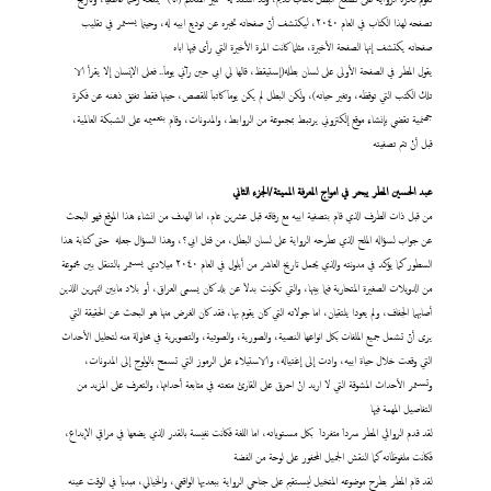
تصفحه لهذا الكتاب في العام ٢٠٤٠، ليكتشف أنّ صفحاته تخبره عن توديع ابيه له، وحينما يستمر في تقليب
صفحاته يكتشف إنها الصفحة الأخيرة، مثلما كانت المرة الأخيرة التي رأى فيها اباه
يقول المطر في الصفحة الأولى على لسان بطله(إستيقظ، قالها لي ابي حين رآني يوماَ.. فعلى الإنسان إلا يقرأ الا
تلك الكتب التي توقظه، وتغير حياته)، ولكن البطل لم يكن يوماَ كاتباَ للقصص، حينها فقط تفتق ذهنه عن فكرة
جهنمية تقضي بإنشاء موقع إلكتروني يرتبط بمجموعة من الروابط، والمدونات، وقام بتعميمه على الشبكة العالمية،
قبل أنْ تتم تصفيته
عبد
الحسين المطر يبحر في امواج المعرفة المميتة/الجزء الثاني
من قبل ذات الطرف الذي قام بتصفية ابيه مع رفاقه قبل عشرين عام، اما الهدف من انشاء هذا الموقع فهو البحث
عن جواب لسؤاله الملح الذي تطرحه الرواية على لسان البطل، من قتل ابي؟، وهذا السؤال جعله حتى كتابة هذا
السطور كما يؤكد في مدونته والذي يحمل تاريخ العاشر من أيلول في العام ٢٠٤٠ ميلادي يستمر بالتنقل بين مجموعة
من الدويلات الصغيرة المتحاربة فيما بينها، والتي تكونت بدلاَ عن بلد كان يسمى العراق، أو بلاد مابين النهرين اللذين
أصابهما الجفاف، ولم يعودا يلتقيان، اما جولاته التي كان يقوم بها، فقد كان الغرض منها هو البحث عن الحقيقة التي
يرى أنّ تشمل جميع الملفات بكل انواعها النصية، والصورية، والصوتية، والتصويرية في محاولة منه لتحليل الأحداث
التي وقعت خلال حياة ابيه، وادت إلى إغتياله، والاستيلاء على الرموز التي تسمح بالولوج إلى المدونات،
وتستمر الأحداث المشوقة التي لا اريد انْ احرق على القارئ متعته في متابعة أحداثها، والتعرف على المزيد من
التفاصيل المهمة فيها
لقد قدم الروائي المطر سرداَ متفرداَ بكل مستوياته، اما اللغة فكانت نفيسة بالقدر الذي يضعها في مراقي الإبداع،
فكانت ملفوظاته كما النقش الجميل المحفور على لوحة من الفضة
لقد قام المطر بطرح موضوعه المتخيل ليستقيم على جناحي الرواية ببعديها الواقعي، والخيالي، مبدياَ في الوقت عينه