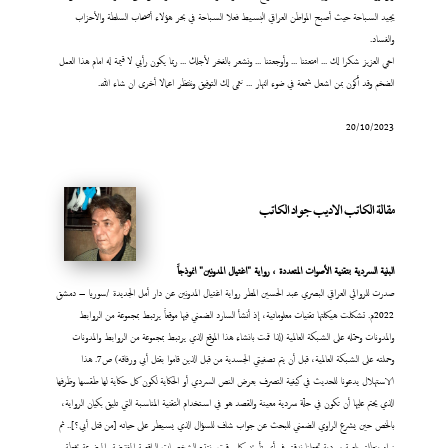
يجيد السباحة حيث أصبح المواطن العراقي البسيط فعلا السباحة في بحر هؤلاء أصحاب السلطة والأحزاب
والفساد.
اخي العزيز شكرا لك ... امتعتنا ... وأوجعتنا ... ونشعر بالفخر لأجلك ... ربما يكون رأيي لا قيمة له امام هذا العمل
الضخم وقد أكون بمن اشعل شمعة في ضوء النهار ... نتمى لك التوفيق وننتظر اعمالا أخرى ان شاء الله.
20/10/2023
مقالة الكاتب الاديب جواد الكاتب
البنية السردية بتقنية الأصوات المتعددة ، رواية "اغتيال المدونين" انموذجاً
صدرت للروائي العراقي البصري عبد الحسين المطر رواية اغتيال المدونين عن دار أمل الجديدة /سوريا – دمشق
2022م. تشكلت هيكلتها تقنيات معلوماتية، إذ أنشأ السارد الضمني فيها موقعاً يرتبط بمجموعة من الروابط
والمدونات وحمّله على الشبكة العالمية (لذا قمت بانشاء هذا الموقع الذي يرتبط بمجموعة من الروابط والمدونات
وحملته على الشبكة العالمية، قبل أن يتم تصفيتي الجسدية من قبل الذين قاموا بقتل أبي ورفاقه) ص7. هذا
الاستهلال يدعونا للحديث في كيفية التصرف بعرض النص السردي أو الحكاية لكون كل حكاية لها طقسها وظرفها
الذي يحتم عليها أن تكون في حلّة سردية معينة والقصد هو في استخدام التقنية المناسبة التي تليق بكيان الرواية،
بالخص حين يشرع الراوي الضمني للبحث عن جواب شاف للسؤال الذي يسيطر على حياته [من قتل أبي؟].. ثم
نراه ينطلق بلعبة سردية تجعلنا ندقق في أي تأريخ وكل وقت ونتتبع الشخصيات الواقعية المفترضة والموضوعة بخطة