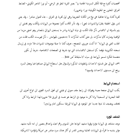
شخصيات كثيرة مع قلة الكتل السردية الخاصة بها" بصير القرية المعلم غير الرسمي- أبو نورا التاجر الكويتي- الضابط
العراقي المتعاون مع المقاومة الكويتية- نورا- واخرون).
تجربة كتابة رواية تفاعلية هي نوع من الكتابة التجريبية وهي اول تجربة في العراق ، جاء العنوان مباشرا ، وقد يعني
(من يقول الحقيقة يقتل) و(المدونات تمحى) ، وقد تأثر الكاتب كثيرا بمجموعة من الروايات والكتب وهو يخشى ان
يتهم بالسرقة او الاقتباس ذكر تلك الكتب في نهاية الرواية ونادر ما يستعين الروائي بالمصادر وهو اضفى مزيدا من
الواقعية وصارت كأنها مذكرات بل حتى كتاب المذكرات لا يستعينون بالهوامش ، ذكر فهرست الكتب قللت من
الجانب الفني في الرواية" اذا كنت عزيزي المتصفح، تعرف كتابا ذا صلة بموضوعات المدونات فلا تتردد في إرسال
نسخته الكترونية لموقعنا ..كما نستقبل الاقتباسات التي تود نشرها في الصفحات الافتتاحية، شرط أن تكون
متضمنة لفكرة تسمو بأرواحنا في سماء الاستيقاظ"ص 344 . .
اعتمد الروائي على قساوة الاحداث والمعلومات المذكورة والسؤال هل استطاع الروائي صياغتها فنيا وجعل السرد
يرتفع الى مستوى الاحداث وقسوتها؟
استخدام الروابط
يكتب الروائي صفحة معينة ويحولك الى رابط ملف صوتي او فيلمي اي تحول السرد اللغوي الى انواع أخرى الى
اللغة البصرية او السمعية! واذا كان ما موجود في الرابط هو نفسه في الورق فلا ضرورة لهذا الرابط واذا كان
يختلف ويضيف لنا شيئا جديدا غير الموجود في الرواية الورقية سنكون امام روايتين!
المشاهد المؤثرة
توجد مشاهد في الرواية مؤثرة وقوية مشهد انموذجا دفن المدونين وهم احياء واحدهم يتصور ان امه تأتيه مشهد
مؤثر يشبه ما اقرأه في الروايات العالمية وبنفس القدر او اكثر هناك سرد مباشر عن امريكا والمؤامرة الامريكية.