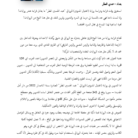
بغداد - حمدي العطار
استغرق وقت قراءة ودراسة رواية (اغتيال المدونين) للروائي "عبد الحسين المطر" ما يعادل قراءة عشر روايات!
وانا لست نادما فهي تعد بالنسبة لي درسا في السرد والتدوين وتمرين للنقد في مثل هذا النوع من الروايات!
تحية ابداعية لهذا المبدع في مجال السرد المختلف!
تحتاج قراءة رواية من هذا النوع قارئ تفاعلي يشترك مع الروائي في تذوق وكتابة الاحداث ومعرفة التداخل بين
الازمنة (الداخلية والخارجية والذاتية والزمن النفسي والزمن التاريخي) اي القارئ العادي الذي يريد متعة من دون
جهد قد لا يكمل مثل هذه الروايات المعقدة والشخصيات المركبة!
عتبة العنوان بحد ذاتها كونت لدي مساحة واسعة من التأمل وارجعتني الى (عصر التدوين) عند العرب اي 150
هجرية بداية ارساء اسس العلوم الحضارية وفي هذه المرحلة الزمنية انتقل العرب من الشفاهية الى التدوين ، تدوين
أصول النحو واصول الفقه وتفسير القرآن ، وسميت المرحلة بعصر التدوين وبالتأكيد سبقتها (الكتابة) لكن التدوين
اعلى مرتبة من الكتابة فهي التي ارست العلوم والحضارة العلمية.
اما التدوين في رواية (اغتيال المدونين) للروائي " عبد الحسين المطر" الصادرة سنة الاصدار 2022 من دار أمل
الجديدة – سوريا وتقع في 345 صفحة من القطع الكبير اتخذت من عنصر التفاعل اساسا للتدوين وهو مصطلح
معاصر مأخوذ من الشبكة العنكبوتية ، مدونات تنزل على شكل pdf او ملفات( ورد) مرفقة بالصور والافلام
والموسيقى والفنون البصرية الاخرى السينما والدراما والافلام الوثائقية والفنون التشكيلية.
الغموض في هذه الرواية لعبة ذكية غير مفتعلة الحاجة الى توضيحه يتطلب وجود خبرة في التفاعل مع وسائل التواصل
الاجتماعي لمعرفة ابعاد القصص او المحاور للمدونات الالكترونية وتداخلها على الواقع ، قد لا تصل المعلومة كاملة
للمتلقي اذا لا يكتشف سر تقنيات السرد في هذه الرواية على الاخص ان الراوي يتحكم في كل شيء وهو
الكاتب والراوي بنفس الوقت ، هنا يشعرك الروائي باستخدام الميتا سرد ويقول لك في كل فقرة وسطر (أنا اكتب