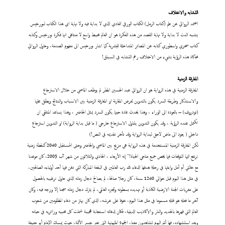
التشابه والاختلاف
اعتمد الروائي عن علم (كتاب الرمل) الكتاب الورقي العادي الذي لا بداية فيه ولا نهاية اي هذا الكتاب لبورخيس
يشبه النت لا بداية ولا نهاية القصد من هذه الفكرة هو ان العالم محيط واسع لا منتاهي انها فكرة بورخيس وكتابه
كتاب سحري واسطوري كتابه عن المصائر المتداخلة للبشرية كما اشار بورخيس الى مفهوم الصدمة، وحاول الروائي
محاكاة هذه الرؤية بشيء من الاختلاف رغم التشابه في السياق!
المفارقة الزمنية
المفارقة الزمنية في هذه الرواية هو ان الروائي عبد الحسين المطر لم يوظف الماضي من خلال الاسترجاع
والاستذكار وطريقة السرد يكون بالتدوين لفرض المقارنة او المفارقة الزمنية بين الاسباب والنتائج ويطلق عليها
(تودروف) – بالعودة الى الوراء ، وهذا يحدث عادة حينما يكون السرد يمثل الحاضر ، وهذا يساعد المتلقي ان
تكتمل عنده الرؤية ، وقد يكون التدوين يتناول الاسترجاع خارجي ( ما قبل بداية الرواية) او التدوين استرجاع
داخلي ( يعود الى ماض لاحق لبداية الرواية وقد تأخر تقديمه في النص!)
لكن المفارقة الزمنية المستخدمة في هذه الرواية هي مزيج بين الماضي والحاضر وحتى المستقبل 2040 كنقطة زمنية
ترتفع اليها التوقعات فيما يخص جميع مناحي الحياة!" إنه الأربعاء ، الحادي والثلاثون من شهر آب 2005، كان موعدنا
مع خالتي أم أمل وابنتها في رحلة هدفها الدعاء لله رب العالمين في البقعة المباركة التي دفن فيها أحد أولياءه الصالحين،
في مثل هذا اليوم قبل حوالي 1240 سنة، كان رجلا صالحا، لم يصالح دجال زمانه الذي حاول ترغيبه بالحصول
على مغريات الجنة الارضية الكاذبة أو تهديده بسطوته وتجبره العالمي، لم يترك دجال زمانه سجنا إلا وزجه فيه، وكان
آخر ما فعله هو قتله مسموما في مثل هذا اليوم، خوفا على عرشه، الذي كان يهتز من دعاء المظلومين من شعوب
العالم التي قهرها بالحديد والنار والاكاذيب الدينية، فكان لدعائه استجابة عجيبة شملت كل محبيه وزائريه في حياته
وبعد استشهاده، فها أنتم اليوم تشاهدون معنا، الجموع المليونية التي تعبر جسر الأئمة، حيث يمسك الإمام أبو حنيفة