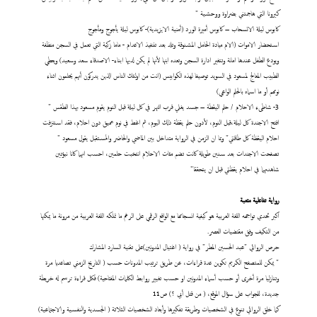
كيرونا التي هاجمتني بضراوة ووحشية "
كابوس ليلة الانسحاب – كابوس أميرة الورد (أمنية الايزيدية)- كابوس ليلة يأجوج ومأجوج
استحضار الاموات (الام ميادة الحامل المشنوقة وتلد بعد تننفيذ الاعدام - ماما زكية التي تعمل في السجن منظفة
ويودع الطفل عندها امانة وتتغير ادارة السجن وتعده ابنها لأنها لم يكن لديها ابناء- الاصدقاء سعد وسعيد) ويعطي
الطبيب المعالج لمسعود في السويد توصيفا لهذه الكوابيس (انت من اولئك الناس الذين يدركون أنهم يحلمون اثناء
نومهم أو ما اسماه بالحلم الواعي)
3- شاطىء الاحلام / حلم اليقطة – جسد يغلي قرب النهر في كل ليلة قبل النوم يقوم مسعود بهذا الطقس "
افتح الاجندة كل ليلة،قبل النوم، لأدون حلم يقظة ذلك اليوم، ثم اغط في نوم عميق دون احلام، فقد استنزفت
احلام اليقظة كل طاقتي" وبما ان الزمن في الرواية متداخل بين الماضي والحاضر والمستقبل يقول مسعود "
تصفحت الاجندات بعد سنين طويلة كانت تضم مئات الاحلام انتخبت حلمين، احسب انهما كانا نبؤتين
شاهدتهما في احلام يقظتي قبل ان يتحققا"
رواية تفاعلية متعبة
اكبر تحدي تواجهه اللغة العربية هو كيفية انسجامها مع الواقع الرقمي على الرغم ما تملكه اللغة العربية من مرونة ما يمكنها
من التكيف وفق مقتضيات العصر.
حرص الروائي "عبد الحسين المطر" في رواية ( اغتيال المدونين)على تقنية السارد المشارك
" يمكن للمتصفح الكريم تكوين عدة قراءات، عن طريق ترتيب المدونات حسب ( التاريخ الزمني تصاعديا مرة
وتنازليا مرة أخرى أو حسب أسماء المدونين او حسب تغيير روابط الكلمات المفتاحية) فكل قراءة ترسم له خريطة
جديدة، للجواب على سؤال الموقع، ( من قتل أبي ؟) ص11
كما خلق الروائي تنوع في الشخصيات وطريقة تفكيرها وأبعاد الشخصيات الثلاثة ( الجسدية والنفسية والاجتماعية)