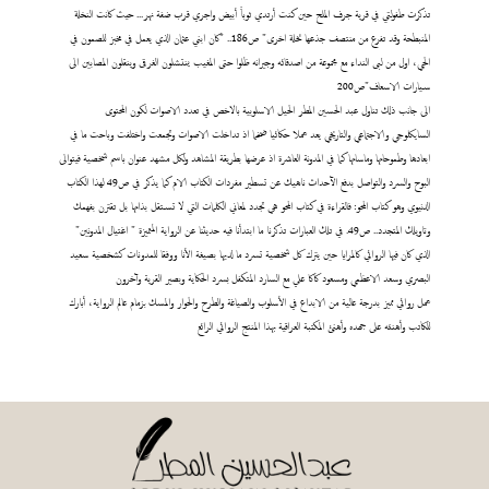
تذكرت طفولتي في قرية جرف الملح حين كنت أرتدي ثوباً أبيض واجري قرب ضفة نهر... حيث كانت النخلة
المنبطحة وقد تفرع من منتصف جذعها نخلة اخرى" ص186.. "كان ابني عثمان الذي يعمل في مخبز للصمون في
الحي، اول من لبى النداء مع مجموعة من اصدقائه وجيرانه ظلوا حتى المغيب ينتشلون الغرقى وينقلون المصابين الى
سيارات الاسعاف"ص200
الى جانب ذلك تناول عبد الحسين المطر الحيل الاسلوبية بالاخص في تعدد الاصوات لكون المحتوى
السايكلوجي والاجتماعي والتاريخي يعد عملا حكائيا ضخما اذ تداخلت الاصوات وتجمعت واختلفت وباحت ما في
ابعادها وطموحاتها وماساتها كما في المدونة العاشرة اذ عرضها بطريقة المشاهد ولكل مشهد عنوان باسم شخصية فيتوالى
البوح والسرد والتواصل بدفع الآحداث ناهيك عن تسطير مفردات الكتاب الام كما يذكر في ص49 لهذا الكتاب
الدنيوي وهو كتاب المحو: فالقراءة في كتاب المحو هي تجدد لمعاني الكلمات التي لا تستقل بذاتها بل تقترن بفهمك
وتاويلك المتجدد.. ص49. في تلك العبارات تذكرنا ما ابتدأنا فيه حديثنا عن الرواية المتميزة " اغتيال المدونين"
الذي كان فيها الروائي كالمرايا حين يترك كل شخصية تسرد ما لديها بصيغة الأنا ووفقا للمدونات كشخصية سعيد
البصري وسعد الاعظمي ومسعود كاكا علي مع السارد المتكفل بسرد الحكاية وبصير القرية وآخرون
عمل روائي مميز بدرجة عالية من الابداع في الأسلوب والصياغة والطرح والحوار والمسك بزمام عالم الرواية، أبارك
للكاتب وأهنئه على جهده وأهنئ المكتبة العراقية بهذا المنتج الروائي الرائع