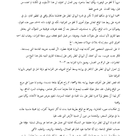
دروباَ لا تخلو من الوعورة، ولكنها ايضاَ ساحرة، ومن العدل ان اعترف ان هذا الأسلوب في الكتابة لم اعتده من
قبل، وهنا اتحدث عن نفسي فقط
اهمية الرواية في شكلها العام لا تكمن في قدرة الروائي المطر على مخاطبتنا بشكل واقعي في المظهر العام، بل في
قدرته على ربط هذا الواقع المعاش بعوالم أخرى لا تخلو من الغرائبية، لكنه في الوقت ذاته يستمد صور هذه العوالم،
وهيولاتها من ذات الواقع، وكأني به يستشرف المستقبل بعد أنْ يحقنه بحرعات غيرقليلة من التنبؤآت التي يتفاعل
معها القارئ لأنها تستند على مقولات علمية، ومعرفية، من قبيل التنبؤ بجفاف نهري دجلة الفرات، وغياب لبلد اسمه
العراق الذي سيتم إبداله بثلاث دويلات متصارعة... الخ
انا على المستوى الشخصي اعتبر كتابته لهذه الرواية مجازفة خطيرة، لأن للجديد ضريبته الفادحة التي يسددها،
فكل جديد غريب، بيد أني اعتقد أنّ الروائي المطر راهن على إستجابة القارئ النبيه لمثل هذا النوع من
المغامرات، على الرغم من انحسار، وضيق دائرة القراءة بعد ٢٠٠٣
إنّ اصرار الروائي المطر على الابحار في روايته وسط أمواج العزوف عن القراءة لهو بارقة امل في النهوض بالرواية
العراقية عالمياَ
لقد قبض المطر على أطراف خيوط روايته بثقة واضحة، ثم راح يحركها بنباهة شديدة، ويقدم لنا صوراَ هي مزيج
من الواقع والخيال، فقد تنقل خياله الخصب ليصنع لنا عالماَ مفترضاَ امده بكل عناصر، ومقومات السرد الناجح، وما
كان لهذا أنْ يتحقق لولا قدرة المطر على بث الحياة في اخيلته السردية، لتقوم بعرض صورها الأخاذة، وكأنها صور
واقعية
إنّ انعكاسات صوره الفانتازية، ومزجها مع الواقع بطريقة فنية بدت لنا اكثر تشويقاَ كقراء، إنها مخيلة ماسية جالت
بنا في مواطن السحر، والدهشة من دون أن تنسينا الأرض التي نقف عليها
لقد قدم لنا الروائي المطر دراما حقيقية عن الشبكة العالمية التي تعمل على خداعنا عبر وسائل تسلية مؤقتة على
حساب الحقائق الدامغة، إنها آلة اعلامية تقود العالم نحو الضلال، والتفاهة، والنزيف، والتقليد الأعمى
تقوم فكرة الرواية على تصفح البطل لكتاب قديم، وقد أسند له ضمير المتكلم (انا) ليمنحه زخماَ عاطفياَ، وتاريخ