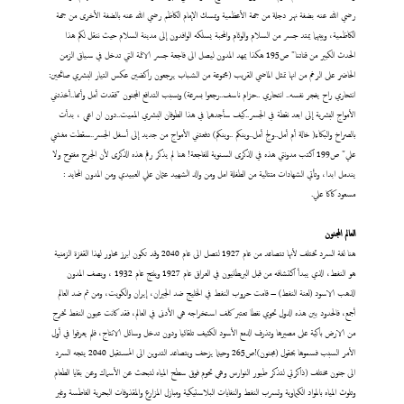
رضي الله عنه بضفة نهر دجلة من جهة الأعظمية ويمسك الإمام الكاظم رضي الله عنه بالضفة الأخرى من جهة
الكاظمية، وبينهما يمتد جسر من السلام والوئام والمحبة يسلكه الوافدون إلى مدينة السلام حيث ننقل لكم هذا
الحدث الكبير من قناتنا" ص195 هكذا يمهد المدون ليصل الى فاجعة جسر الائمة التي تدخل في سياق الزمن
الحاضر على الرغم من انها تمثل الماضي القريب (مجموعة من الشباب يرجعون راكضين عكس التيار البشري صائحين:
انتحاري راح يفجر نفسه.. انتحاري ..حزام ناسف..رجعوا بسرعة) وبسبب التدافع المجنون "فقدت أمل وأمها..أخذتني
الأمواج البشرية إلى ابعد نقطة في الجسر..كيف سأجدهما في هذا الطوفان البشري المميت..دون ان اعي ، بدأت
بالصراخ والبكاء( خالة أم أمل..ولج أمل..وينكم ..وينكم) دفعتني الأمواج من جديد إلى أسفل الجسر..سقطت مغشي
علي" ص199 اكتب مدونتي هذه في الذكرى السنوية للفاجعة! هنا لم يذكر رقم هذه الذكرى لأن الجرح مفتوح ولا
يندمل ابدا، وتأتي الشهادات متتالية من الطفلة امل ومن والد الشهيد عثمان علي العبيدي ومن المدون المحايد :
مسعود كاكا علي.
العالم المجنون
هنا لغة السرد تختلف لأنها تتصاعد من عام 1927 لتصل الى عام 2040 وقد تكون ابرز محاور لهذا القفزة الزمنية
هو النفط، الذي يبدأ اكتشافه من قبل البريطانيون في العراق عام 1927 وينتج عام 1932 ، ويصف المدون
الذهب الاسود (لعنة النفط) – قامت حروب النفط في الخليج ضد الجيران، إيران والكويت، ومن ثم ضد العالم
أجمع، فالحدود بين هذه الدول تحوي نفطا تعتبر كلف استخراجه هي الأدنى في العالم، فقد كانت عيون النفط تخرج
من الارض باكية على مصيرها وتذرف الدمع الأسود الكثيف تلقائيا ودون تدخل وسائل الانتاج، فلم يعرفوا في أول
الأمر السبب فسموها بحقول (مجنون)!ص265 وحينما يزحف ويتصاعد التدوين الى المستقبل 2040 يتجه السرد
الى جنون مختلف (ذاكرتي لتذكر طيور النوارس وهي تحوم فوق سطح المياه لتبحث عن الأسماك وعن بقايا الطعام
وتلوث المياه بالمواد الكيماوية وتسرب النفط والنفايات البلاستيكية ومبازل المزارع والمقذوفات البحرية الغاطسة وغير