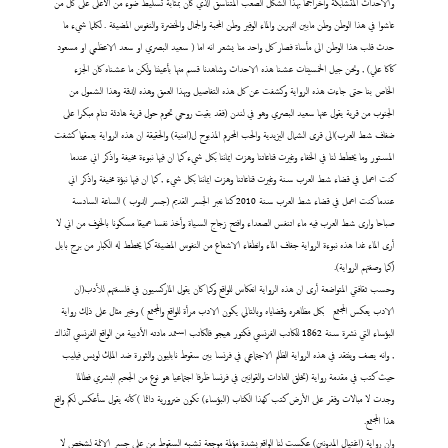
والاحداث المتشابكة وأخراجها بهذا الشكل الصعب المتناسق الذي كان بمثابة تسليط ضوء من الأعلى على كل من
عاشوا في هذا الوطن وطن مابين النهرين والماء الوفير وطن المحبة والجمال والخضرة والنفوس المضيئة . لكلما شيء ما
حدث قلب هذا الوطن الى مأساة فصار كل واحد منا يشعر انه اما ( سعيد البصري او سعد الاعظمي او مسعود
كاكا علي) , ونحن جيل الخمسينات عشنا هذه الاحداث وشاهدنا قسم منها بأعيننا ولكن ما عشناه كان الجزء
الخاص بنا حتى جاءت هذه الرواية وكشفت عن كل هذه التفاصيل وبهذا العمق وهذه الدقة وهذا الشمول من
الجنوب من قرية يقول عنها سعيد البصري وهو في لندن (فقد بقيت روحي تحوم حول قرية هادئة تنام مبكرا على
ضفاف شط العرب)الى قرى الشمال اليزيدية والحب المحرم المذبوح ل(امنية) والحقيقة ان هذه الرواية بعمقها كشفت
المستور وما يخطط لنا في الخفاء وغيرت قناعاتنا وهزت ايماننا بكل شيء كما ان فيها نبوءة مخيفة واذكر اني عندما
كنت اعمل في قضاء شط العرب سنة وغيرت قناعاتنا وهزت ايماننا بكل شيء , كما ان فيها نبؤة مخيفة واذكر اني
عندما كنت اعمل في قضاء شط العرب سنة 2010 كنا نعبر الجسر القديم (جسر الدوب ) الساعة السادسة
صباحا وارى شط العرب فيه ماء اتنفس الصعداء وافتح زجاج السياة وأخذ نفسا عميقا مسكونا بالخوف من اني لا
أرى الماء غدا هذه نبوءة الرواية جفاف الماء وانطفاء الاشعاع من النفوس المضيئة كما يخطط له الكبار من برج بابل
(كما وصفتهم الرواية).
وحسب ثقافتي المتواضعة أرى ان هذه الرواية انعكاس للواقع وكما كان يقول الماركسيون في فلسفتهم للأدب(ان
الادب يعكس المجتمع
بكل مظاهره وقضاياه وبالتالي يكون الادب مرأة للواقع والمجتمع ) وخير مثال على ذلك رواية
البؤساء التي نشرة سنة 1862 للكاتب الفرنسي فكتور هيجو فالكاتب استمد مادته الأدبية من الواقع الفرنسي آنذاك
, وانه يصف وينتقد في هذه الرواية الظلم الاجتماعي في فرنسا بين سقوط نابليون والثورة ضد الملك لويس فيليب
حيث كتب في مقدمة رواية (تخلق العادات والقوانين في فرنسا ظرفا اجتماعيا هو نوع من الجحيم البشري فطالما
وجدت لا مبالات وفقر على الأرض كتب كهذا الكتاب (البؤساء) تكون ضرورية دائما ) كأنه يقول سأعكس لكم واقع
هذا المجتمع.
وان رواية (اغتيال المدونين) عكست لنا الواقع بشدة مؤلمة موجعة تشبه السقوط من على جسر الائمة لشخص لا