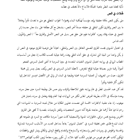
ذكية تجعلنا نعيد النظر بماهية الحبكة فالابداع دائماً يختلف في عطاءه
تأملات
في النص
متى
يكون للنص مكانة حقيقية ويُعد مؤسساً لهيكلية البناء ومحتواه؟ الجواب المنطقي هو متى ما يحدث تأثيراً وتفاعلاً
ما بين النص والقارئ لكون المتلقي في حقيقته مبدعاً آخر للنص، يشتغل مع كل مطالعة على بث معان جديدة إثر
التعمق في خباياه وفك رموزه "فالقراءة تقوم على خلق نص بديل عن النص الأصلي والقارئ معاً" / النص والتأويل..
أحمد قداس
في اغتيال المدونين يجسد القارئ الضمني التفاعل بين النص والمتلقي، اعتماداً على فرضية القارئ موجود في النص ان
لم يكن واحدا من البنية التي تشارك في خلق أثناء التلقي وهذه رائعة جمالية تحسب للكاتب إذ جعل من أساسيات
الخطاب الروائي في روايته اغتيال المدونين التقنيات المتعددة في بنيتها السردية مما أغنى العمل السردي الضخم
أصواتاً رقمية تتزين بصياغة جمالية للواقع المفترض.. لاحظنا التباين السردي في النص وكيف يصل بيسر إلى مخيلة
القارئ، حيث من المعروف أن العملية السردية عملية وظيفية في البناء الر وائي فمن الأفضل تتيسير المداخل إليها
لتكون أكثر فاعلية وتأثيراً
لقد كان عبد الحسين المطر في عالم روايته دقيق الملاحظة والترقب وذو حس عال بوظيفة السرد حين جعل سرده
وحدة متماسكة في الأداء بطريقة العرض المغاير لكثير من الروايات لهذا العام وقبله وتعامل في سرده بامتياز فنان
موهوب، إذ جاء بتقنية الابحارات الخمسة التي تضمنت عناوين الحكاية من خلال لعبته السردية – المدونات- التي
رسم لنا فيها عالماً أرغمنا على متابعته لمعرفة كنه تدوين الشخصيات والقفز بالزمنيات بقصدية لا تخفى على القارئ
المتمرس ومشبع بحس درامي.. فالحوارات المدونة والتسجيلية كانت صوراً سردية تتكاتف مع السرد في طموحه نحو
البناء المبدع فالذي يتمعن بحقيقة السرد في "اغتيال المدونين" يفاجأ بتداخل العديد من الأساليب السردية المتداولة
والحديثة والخوض في رمزيات النص واستعاراته ولاسترجاع والتقديم والقطع الزماني والمكاني وتيار الوعي والخطابات
(ولكون كتاب المحو هو فهرس من فهارس الكتب كلها، فلابد أن تكون رموزه مفتاحاً لرموز الكتب كلها)ص177."