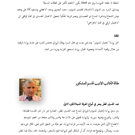
المنفلقة مما خلفته الحروب) وفي عام 2040 يكون الاهتمام الكبير على الطاقات البديلة!
ويتداول السرد بين المدونين (الاصدقاء الطيبين المدونين، سعيد البصري وسعد الاعظمي ومسعود كاكا علي وحفيد
تومان الشجاع وشاعرنا المبدع ذو القصيدتين وبصير قريتنا الحكيم! ليتحول الاغتيال الجسدي في العالم الواقعي الى
الاغتيال الرقمي في العالم الافتراضي!
الخاتمة
تتميز رواية" إغتيال المدونين" ببناء فني جديد في مجال السرد ويملك الروائي هاجس القدرة على تقديم رواية تاريخية
من خلال واقعية الأحداث وخصوبة الخيال. رواية تستحق القراءة ومزيدا من النقد.
مقالة الكاتب الاديب قاسم المشكور
عبد
الحسين المطر يبحر في أمواج المعرفة المميتة/الجزء الاول
بين يديّ رواية (إغتيال المدونين) للروائي المبدع عبد الحسين المطر، الصادرة عن دار امل الجديدة للطباعة،
والنشر، والتوزيع ومقرها سورية، والرواية تحتوي على ثلاث مئة وخمس وثلاثين صفحة من الحجم المتوسط
الانطباع الأول الذي خرجت به بعد الإنتهاء من قراءة الرواية، هو حالة من الذهول الذي لفني، فكل شيء فيها
جديد، ومبتكر، والموضوع فيه فرادة، كما أن الشكل الفني للروائية مملوء بالسحر، والدهشة، فقد سلك فينا المطر