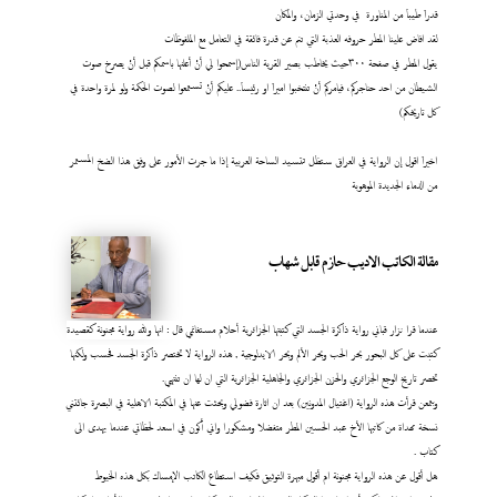
قدراَ طيباَ من المناورة في وحدتي الزمان، والمكان
لقد افاض علينا المطر حروفه العذبة التي تنم عن قدرة فائقة في التعامل مع الملفوظات
يقول المطر في صفحة ٣٠٠حيث يخاطب بصير القرية الناس(إسمحوا لي أنْ أعلنها باسمكم قبل أنْ يصرخ صوت
الشيطان من احد حناجركم، فيامركم أنْ تنتخبوا اميراَ او رئيساَ.. عليكم أنْ تستمعوا لصوت الحكمة ولو لمرة واحدة في
كل تاريخكم)
اخيراَ اقول إن الرواية في العراق ستظل تتسيد الساحة العربية إذا ما جرت الأمور على وفق هذا الضخ المستمر
من الدماء الجديدة الموهوبة
مقالة الكاتب الاديب حازم قابل شهاب
عندما قرا نزار قباني رواية ذاكرة الجسد التي كتبتها الجزائرية أحلام مستغانمي قال : انها ولله رواية مجنونة كقصيدة
كتبت على كل البحور بحر الحب وبحر الألم وبحر الايدلوجية , هذه الرواية لا تختصر ذاكرة الجسد فحسب ولكنها
تخصر تاريخ الوجع الجزائري والحزن الجزائري والجاهلية الجزائرية التي ان لها ان تنتهي.
وبتمعن قرأت هذه الرواية (اغتيال المدونين) بعد ان اثارة فضولي وبحثت عنها في المكتبة الاهلية في البصرة جائتني
نسخة مهداة من كاتبها الأخ عبد الحسين المطر متفضلا ومشكورا واني أكون في اسعد لحظاتي عندما يهدى الى
كتاب
.
هل أقول عن هذه الرواية مجنونة ام أقول مبهرة التوثيق فكيف استطاع الكاتب الإمساك بكل هذه الخيوط