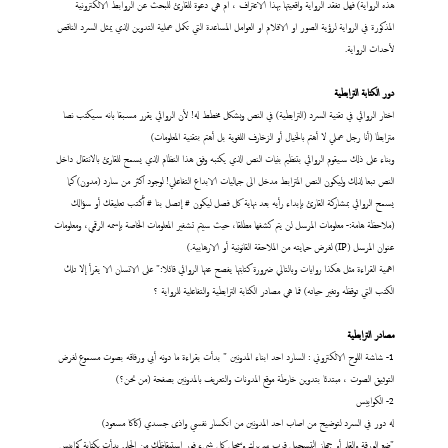
هذه الرواية) فهل تفقد الرواية واقعيتها بهذا الاعتراف ، ام هي دعوة للقارئ للبحث عن الروابط الالكترونية
المذكورة في الرواية لرؤية الصور او الافلام او العوامل المساعدة التي تكمل عملية التدوين الذي يمثل السرد الناقص
لأحداث الرواية.
دور الكتابة الترابطية
اختار الروائي في تقنية السرد (الترابطية) في النص وبشكل مخطط له! لأن الروائي يقرر مسبقا بانه سيكتب نصا
مترابطا (أنا رجل عملي لا أهتم بالخيال أو الزخارف اللغوية بل أهتم بتقنية المعلومات)
وبناء على ذلك سيقوم الروائي بتنظيم بنيات النص الذي يكتبه وفق هذا النظام الذي يسمح للقارئ بالانتقال داخل
النص تبعا لذلك وليكون النص المترابط مدخل الى جماليات الابداع التفاعلي! لوجود اكثر من سارد (مدون) كما
يسمح الروائي بمشاركة القارئ بإبداء رأيه بعد نهاية كل فصل ليكون # إتصل بنا # أكتب تعليقك أو سؤالك
(ملاحظة هامة:- معلومات المرسل لن يتم كشفها مطلقا، حيث سيتم تشفير المعلومات الخاصة بإسمه الرقمي، ومعلومات
عنوان المرسل (IP) لغرض حمايته من الملاحقة القانونية أو الارهابية.)
اهمية القراءة مثل هكذا روايات وبالتالي ضرورة كتابتها يفصح عنها الروائي قائلا:" على الانسان الا يقرأ إلا تلك
الكتب التي توقظه وتغير حياته) فما هي مصادر الكتابة الترابطية والتفاعلية للرواية ؟
مصادر الترابطية
1- شاشة اللوح الالكتروني : السارد احد ابناء المدونين " بدأت بقراءة ما دونه أبي ورفاقه بصوت مسموع لغرض
التوثيق الصوت ، مبتدئا بتدوين خارطة موقع المدونات والتعريف بالمدونين بصفحة (من نحن؟)
2- الكوابيس
له دور في السرد لتوضيح من اصاب احد المدونين من انكسار نفسي واذى جسدي (كاكا مسعود)
"ضع الورقة والقلم أو جهاز التسجيل قرب سريرك وسجل كل شيء فور استيقاظك من الحلم. بدأت بكتابة كوابيس