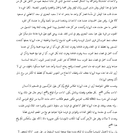
والاحداث المتشابكة وأخراجها بهذا الشكل الصعب المتناسق الذي كان بمثابة تسليط ضوء من الأعلى على كل من
عاشوا في هذا الوطن وطن مابين النهرين والماء الوفير وطن المحبة والجمال والخضرة والنفوس المضيئة . لكلما شيء ما
حدث قلب هذا الوطن الى مأساة فصار كل واحد منا يشعر انه اما ( سعيد البصري او سعد الاعظمي او مسعود
كاكا علي) , ونحن جيل الخمسينات عشنا هذه الاحداث وشاهدنا قسم منها بأعيننا ولكن ما عشناه كان الجزء
الخاص بنا حتى جاءت هذه الرواية وكشفت عن كل هذه التفاصيل وبهذا العمق وهذه الدقة وهذا الشمول من
الجنوب من قرية يقول عنها سعيد البصري وهو في لندن (فقد بقيت روحي تحوم حول قرية هادئة تنام مبكرا على
ضفاف شط العرب)الى قرى الشمال اليزيدية والحب المحرم المذبوح ل(امنية) والحقيقة ان هذه الرواية بعمقها كشفت
المستور وما يخطط لنا في الخفاء وغيرت قناعاتنا وهزت ايماننا بكل شيء كما ان فيها نبوءة مخيفة واذكر اني عندما
كنت اعمل في قضاء شط العرب سنة وغيرت قناعاتنا وهزت ايماننا بكل شيء , كما ان فيها نبؤة مخيفة واذكر اني
عندما كنت اعمل في قضاء شط العرب سنة 2010 كنا نعبر الجسر القديم (جسر الدوب ) الساعة السادسة
صباحا وارى شط العرب فيه ماء اتنفس الصعداء وافتح زجاج السياة وأخذ نفسا عميقا مسكونا بالخوف من اني لا
أرى الماء غدا هذه نبوءة الرواية جفاف الماء وانطفاء الاشعاع من النفوس المضيئة كما يخطط له الكبار من برج بابل
(كما وصفتهم الرواية).
وحسب ثقافتي المتواضعة أرى ان هذه الرواية انعكاس للواقع وكما كان يقول الماركسيون في فلسفتهم للأدب(ان
الادب يعكس المجتمع
بكل مظاهره وقضاياه وبالتالي يكون الادب مرأة للواقع والمجتمع ) وخير مثال على ذلك رواية
البؤساء التي نشرة سنة 1862 للكاتب الفرنسي فكتور هيجو فالكاتب استمد مادته الأدبية من الواقع الفرنسي آنذاك
, وانه يصف وينتقد في هذه الرواية الظلم الاجتماعي في فرنسا بين سقوط نابليون والثورة ضد الملك لويس فيليب
حيث كتب في مقدمة رواية (تخلق العادات والقوانين في فرنسا ظرفا اجتماعيا هو نوع من الجحيم البشري فطالما
وجدت لا مبالات وفقر على الأرض كتب كهذا الكتاب (البؤساء) تكون ضرورية دائما ) كأنه يقول سأعكس لكم واقع
هذا المجتمع.
وان رواية (اغتيال المدونين) عكست لنا الواقع بشدة مؤلمة موجعة تشبه السقوط من على جسر الائمة لشخص لا