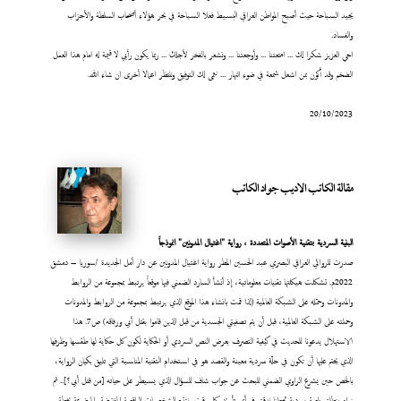
يجيد السباحة حيث أصبح المواطن العراقي البسيط فعلا السباحة في بحر هؤلاء أصحاب السلطة والأحزاب
والفساد.
اخي العزيز شكرا لك ... امتعتنا ... وأوجعتنا ... ونشعر بالفخر لأجلك ... ربما يكون رأيي لا قيمة له امام هذا العمل
الضخم وقد أكون بمن اشعل شمعة في ضوء النهار ... نتمى لك التوفيق وننتظر اعمالا أخرى ان شاء الله.
20/10/2023
مقالة الكاتب الاديب جواد الكاتب
البنية السردية بتقنية الأصوات المتعددة ، رواية "اغتيال المدونين" انموذجاً
صدرت للروائي العراقي البصري عبد الحسين المطر رواية اغتيال المدونين عن دار أمل الجديدة /سوريا – دمشق
2022م. تشكلت هيكلتها تقنيات معلوماتية، إذ أنشأ السارد الضمني فيها موقعاً يرتبط بمجموعة من الروابط
والمدونات وحمّله على الشبكة العالمية (لذا قمت بانشاء هذا الموقع الذي يرتبط بمجموعة من الروابط والمدونات
وحملته على الشبكة العالمية، قبل أن يتم تصفيتي الجسدية من قبل الذين قاموا بقتل أبي ورفاقه) ص7. هذا
الاستهلال يدعونا للحديث في كيفية التصرف بعرض النص السردي أو الحكاية لكون كل حكاية لها طقسها وظرفها
الذي يحتم عليها أن تكون في حلّة سردية معينة والقصد هو في استخدام التقنية المناسبة التي تليق بكيان الرواية،
بالخص حين يشرع الراوي الضمني للبحث عن جواب شاف للسؤال الذي يسيطر على حياته [من قتل أبي؟].. ثم
نراه ينطلق بلعبة سردية تجعلنا ندقق في أي تأريخ وكل وقت ونتتبع الشخصيات الواقعية المفترضة والموضوعة بخطة