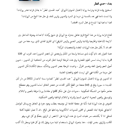
بغداد - حمدي العطار
استغرق وقت قراءة ودراسة رواية (اغتيال المدونين) للروائي "عبد الحسين المطر" ما يعادل قراءة عشر روايات!
وانا لست نادما فهي تعد بالنسبة لي درسا في السرد والتدوين وتمرين للنقد في مثل هذا النوع من الروايات!
تحية ابداعية لهذا المبدع في مجال السرد المختلف!
تحتاج قراءة رواية من هذا النوع قارئ تفاعلي يشترك مع الروائي في تذوق وكتابة الاحداث ومعرفة التداخل بين
الازمنة (الداخلية والخارجية والذاتية والزمن النفسي والزمن التاريخي) اي القارئ العادي الذي يريد متعة من دون
جهد قد لا يكمل مثل هذه الروايات المعقدة والشخصيات المركبة!
عتبة العنوان بحد ذاتها كونت لدي مساحة واسعة من التأمل وارجعتني الى (عصر التدوين) عند العرب اي 150
هجرية بداية ارساء اسس العلوم الحضارية وفي هذه المرحلة الزمنية انتقل العرب من الشفاهية الى التدوين ، تدوين
أصول النحو واصول الفقه وتفسير القرآن ، وسميت المرحلة بعصر التدوين وبالتأكيد سبقتها (الكتابة) لكن التدوين
اعلى مرتبة من الكتابة فهي التي ارست العلوم والحضارة العلمية.
اما التدوين في رواية (اغتيال المدونين) للروائي " عبد الحسين المطر" الصادرة سنة الاصدار 2022 من دار أمل
الجديدة – سوريا وتقع في 345 صفحة من القطع الكبير اتخذت من عنصر التفاعل اساسا للتدوين وهو مصطلح
معاصر مأخوذ من الشبكة العنكبوتية ، مدونات تنزل على شكل pdf او ملفات( ورد) مرفقة بالصور والافلام
والموسيقى والفنون البصرية الاخرى السينما والدراما والافلام الوثائقية والفنون التشكيلية.
الغموض في هذه الرواية لعبة ذكية غير مفتعلة الحاجة الى توضيحه يتطلب وجود خبرة في التفاعل مع وسائل التواصل
الاجتماعي لمعرفة ابعاد القصص او المحاور للمدونات الالكترونية وتداخلها على الواقع ، قد لا تصل المعلومة كاملة
للمتلقي اذا لا يكتشف سر تقنيات السرد في هذه الرواية على الاخص ان الراوي يتحكم في كل شيء وهو
الكاتب والراوي بنفس الوقت ، هنا يشعرك الروائي باستخدام الميتا سرد ويقول لك في كل فقرة وسطر (أنا اكتب