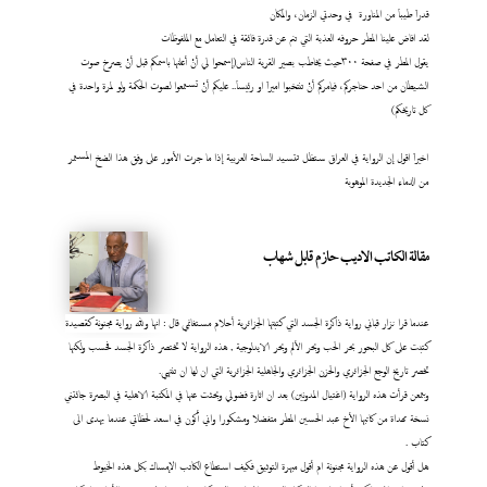
قدراَ طيباَ من المناورة في وحدتي الزمان، والمكان
لقد افاض علينا المطر حروفه العذبة التي تنم عن قدرة فائقة في التعامل مع الملفوظات
يقول المطر في صفحة ٣٠٠حيث يخاطب بصير القرية الناس(إسمحوا لي أنْ أعلنها باسمكم قبل أنْ يصرخ صوت
الشيطان من احد حناجركم، فيامركم أنْ تنتخبوا اميراَ او رئيساَ.. عليكم أنْ تستمعوا لصوت الحكمة ولو لمرة واحدة في
كل تاريخكم)
اخيراَ اقول إن الرواية في العراق ستظل تتسيد الساحة العربية إذا ما جرت الأمور على وفق هذا الضخ المستمر
من الدماء الجديدة الموهوبة
مقالة الكاتب الاديب حازم قابل شهاب
عندما قرا نزار قباني رواية ذاكرة الجسد التي كتبتها الجزائرية أحلام مستغانمي قال : انها ولله رواية مجنونة كقصيدة
كتبت على كل البحور بحر الحب وبحر الألم وبحر الايدلوجية , هذه الرواية لا تختصر ذاكرة الجسد فحسب ولكنها
تخصر تاريخ الوجع الجزائري والحزن الجزائري والجاهلية الجزائرية التي ان لها ان تنتهي.
وبتمعن قرأت هذه الرواية (اغتيال المدونين) بعد ان اثارة فضولي وبحثت عنها في المكتبة الاهلية في البصرة جائتني
نسخة مهداة من كاتبها الأخ عبد الحسين المطر متفضلا ومشكورا واني أكون في اسعد لحظاتي عندما يهدى الى
كتاب
.
هل أقول عن هذه الرواية مجنونة ام أقول مبهرة التوثيق فكيف استطاع الكاتب الإمساك بكل هذه الخيوط