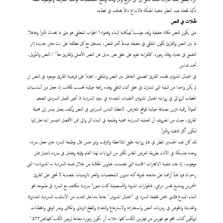
ذكية تجعلنا نعيد النظر بماهية الحبكة فالابداع دائماً يختلف في عطاءه
تأملات
في النص
متى
يكون للنص مكانة حقيقية ويُعد مؤسساً لهيكلية البناء ومحتواه؟ الجواب المنطقي هو متى ما يحدث تأثيراً وتفاعلاً
ما بين النص والقارئ لكون المتلقي في حقيقته مبدعاً آخر للنص، يشتغل مع كل مطالعة على بث معان جديدة إثر
التعمق في خباياه وفك رموزه "فالقراءة تقوم على خلق نص بديل عن النص الأصلي والقارئ معاً" / النص والتأويل..
أحمد قداس
في اغتيال المدونين يجسد القارئ الضمني التفاعل بين النص والمتلقي، اعتماداً على فرضية القارئ موجود في النص ان
لم يكن واحدا من البنية التي تشارك في خلق أثناء التلقي وهذه رائعة جمالية تحسب للكاتب إذ جعل من أساسيات
الخطاب الروائي في روايته اغتيال المدونين التقنيات المتعددة في بنيتها السردية مما أغنى العمل السردي الضخم
أصواتاً رقمية تتزين بصياغة جمالية للواقع المفترض.. لاحظنا التباين السردي في النص وكيف يصل بيسر إلى مخيلة
القارئ، حيث من المعروف أن العملية السردية عملية وظيفية في البناء الر وائي فمن الأفضل تتيسير المداخل إليها
لتكون أكثر فاعلية وتأثيراً
لقد كان عبد الحسين المطر في عالم روايته دقيق الملاحظة والترقب وذو حس عال بوظيفة السرد حين جعل سرده
وحدة متماسكة في الأداء بطريقة العرض المغاير لكثير من الروايات لهذا العام وقبله وتعامل في سرده بامتياز فنان
موهوب، إذ جاء بتقنية الابحارات الخمسة التي تضمنت عناوين الحكاية من خلال لعبته السردية – المدونات- التي
رسم لنا فيها عالماً أرغمنا على متابعته لمعرفة كنه تدوين الشخصيات والقفز بالزمنيات بقصدية لا تخفى على القارئ
المتمرس ومشبع بحس درامي.. فالحوارات المدونة والتسجيلية كانت صوراً سردية تتكاتف مع السرد في طموحه نحو
البناء المبدع فالذي يتمعن بحقيقة السرد في "اغتيال المدونين" يفاجأ بتداخل العديد من الأساليب السردية المتداولة
والحديثة والخوض في رمزيات النص واستعاراته ولاسترجاع والتقديم والقطع الزماني والمكاني وتيار الوعي والخطابات
(ولكون كتاب المحو هو فهرس من فهارس الكتب كلها، فلابد أن تكون رموزه مفتاحاً لرموز الكتب كلها)ص177."