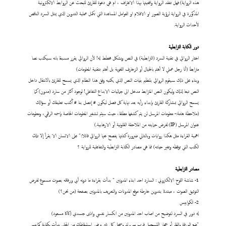
هذه الرواية) فهل تفقد الرواية واقعيتها بهذا الاعتراف ، ام هي دعوة للقارئ للبحث عن الروابط الالكترونية
المذكورة في الرواية لرؤية الصور او الافلام او العوامل المساعدة التي تكمل عملية التدوين الذي يمثل السرد الناقص
لأحداث الرواية.
دور الكتابة الترابطية
اختار الروائي في تقنية السرد (الترابطية) في النص وبشكل مخطط له! لأن الروائي يقرر مسبقا بانه سيكتب نصا
مترابطا (أنا رجل عملي لا أهتم بالخيال أو الزخارف اللغوية بل أهتم بتقنية المعلومات)
وبناء على ذلك سيقوم الروائي بتنظيم بنيات النص الذي يكتبه وفق هذا النظام الذي يسمح للقارئ بالانتقال داخل
النص تبعا لذلك وليكون النص المترابط مدخل الى جماليات الابداع التفاعلي! لوجود اكثر من سارد (مدون) كما
يسمح الروائي بمشاركة القارئ بإبداء رأيه بعد نهاية كل فصل ليكون # إتصل بنا # أكتب تعليقك أو سؤالك
(ملاحظة هامة:- معلومات المرسل لن يتم كشفها مطلقا، حيث سيتم تشفير المعلومات الخاصة بإسمه الرقمي، ومعلومات
عنوان المرسل (IP) لغرض حمايته من الملاحقة القانونية أو الارهابية.)
اهمية القراءة مثل هكذا روايات وبالتالي ضرورة كتابتها يفصح عنها الروائي قائلا:" على الانسان الا يقرأ إلا تلك
الكتب التي توقظه وتغير حياته) فما هي مصادر الكتابة الترابطية والتفاعلية للرواية ؟
مصادر الترابطية
1- شاشة اللوح الالكتروني : السارد احد ابناء المدونين " بدأت بقراءة ما دونه أبي ورفاقه بصوت مسموع لغرض
التوثيق الصوت ، مبتدئا بتدوين خارطة موقع المدونات والتعريف بالمدونين بصفحة (من نحن؟)
2- الكوابيس
له دور في السرد لتوضيح من اصاب احد المدونين من انكسار نفسي واذى جسدي (كاكا مسعود)
"ضع الورقة والقلم أو جهاز التسجيل قرب سريرك وسجل كل شيء فور استيقاظك من الحلم. بدأت بكتابة كوابيس