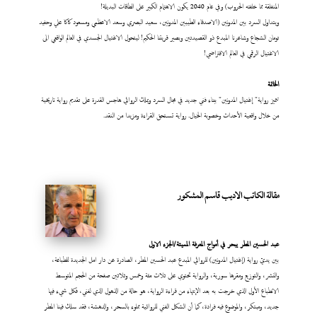
المنفلقة مما خلفته الحروب) وفي عام 2040 يكون الاهتمام الكبير على الطاقات البديلة!
ويتداول السرد بين المدونين (الاصدقاء الطيبين المدونين، سعيد البصري وسعد الاعظمي ومسعود كاكا علي وحفيد
تومان الشجاع وشاعرنا المبدع ذو القصيدتين وبصير قريتنا الحكيم! ليتحول الاغتيال الجسدي في العالم الواقعي الى
الاغتيال الرقمي في العالم الافتراضي!
الخاتمة
تتميز رواية" إغتيال المدونين" ببناء فني جديد في مجال السرد ويملك الروائي هاجس القدرة على تقديم رواية تاريخية
من خلال واقعية الأحداث وخصوبة الخيال. رواية تستحق القراءة ومزيدا من النقد.
مقالة الكاتب الاديب قاسم المشكور
عبد
الحسين المطر يبحر في أمواج المعرفة المميتة/الجزء الاول
بين يديّ رواية (إغتيال المدونين) للروائي المبدع عبد الحسين المطر، الصادرة عن دار امل الجديدة للطباعة،
والنشر، والتوزيع ومقرها سورية، والرواية تحتوي على ثلاث مئة وخمس وثلاثين صفحة من الحجم المتوسط
الانطباع الأول الذي خرجت به بعد الإنتهاء من قراءة الرواية، هو حالة من الذهول الذي لفني، فكل شيء فيها
جديد، ومبتكر، والموضوع فيه فرادة، كما أن الشكل الفني للروائية مملوء بالسحر، والدهشة، فقد سلك فينا المطر