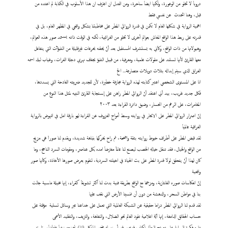
دروباَ لا تخلو من الوعورة، ولكنها ايضاَ ساحرة، ومن العدل ان اعترف ان هذا الأسلوب في الكتابة لم اعتده من
قبل، وهنا اتحدث عن نفسي فقط
اهمية الرواية في شكلها العام لا تكمن في قدرة الروائي المطر على مخاطبتنا بشكل واقعي في المظهر العام، بل في
قدرته على ربط هذا الواقع المعاش بعوالم أخرى لا تخلو من الغرائبية، لكنه في الوقت ذاته يستمد صور هذه العوالم،
وهيولاتها من ذات الواقع، وكأني به يستشرف المستقبل بعد أنْ يحقنه بحرعات غيرقليلة من التنبؤآت التي يتفاعل
معها القارئ لأنها تستند على مقولات علمية، ومعرفية، من قبيل التنبؤ بجفاف نهري دجلة الفرات، وغياب لبلد اسمه
العراق الذي سيتم إبداله بثلاث دويلات متصارعة... الخ
انا على المستوى الشخصي اعتبر كتابته لهذه الرواية مجازفة خطيرة، لأن للجديد ضريبته الفادحة التي يسددها،
فكل جديد غريب، بيد أني اعتقد أنّ الروائي المطر راهن على إستجابة القارئ النبيه لمثل هذا النوع من
المغامرات، على الرغم من انحسار، وضيق دائرة القراءة بعد ٢٠٠٣
إنّ اصرار الروائي المطر على الابحار في روايته وسط أمواج العزوف عن القراءة لهو بارقة امل في النهوض بالرواية
العراقية عالمياَ
لقد قبض المطر على أطراف خيوط روايته بثقة واضحة، ثم راح يحركها بنباهة شديدة، ويقدم لنا صوراَ هي مزيج
من الواقع والخيال، فقد تنقل خياله الخصب ليصنع لنا عالماَ مفترضاَ امده بكل عناصر، ومقومات السرد الناجح، وما
كان لهذا أنْ يتحقق لولا قدرة المطر على بث الحياة في اخيلته السردية، لتقوم بعرض صورها الأخاذة، وكأنها صور
واقعية
إنّ انعكاسات صوره الفانتازية، ومزجها مع الواقع بطريقة فنية بدت لنا اكثر تشويقاَ كقراء، إنها مخيلة ماسية جالت
بنا في مواطن السحر، والدهشة من دون أن تنسينا الأرض التي نقف عليها
لقد قدم لنا الروائي المطر دراما حقيقية عن الشبكة العالمية التي تعمل على خداعنا عبر وسائل تسلية مؤقتة على
حساب الحقائق الدامغة، إنها آلة اعلامية تقود العالم نحو الضلال، والتفاهة، والنزيف، والتقليد الأعمى
تقوم فكرة الرواية على تصفح البطل لكتاب قديم، وقد أسند له ضمير المتكلم (انا) ليمنحه زخماَ عاطفياَ، وتاريخ