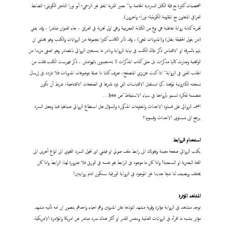
شخصيات كثيرة مع قلة الكتل السردية الخاصة بها" بصير القرية المعلم غير الرسمي- أبو نورا التاجر الكويتي- الضابط
العراقي المتعاون مع المقاومة الكويتية- نورا- واخرون).
تجربة كتابة رواية تفاعلية هي نوع من الكتابة التجريبية وهي اول تجربة في العراق ، جاء العنوان مباشرا ، وقد يعني
(من يقول الحقيقة يقتل) و(المدونات تمحى) ، وقد تأثر الكاتب كثيرا بمجموعة من الروايات والكتب وهو يخشى ان
يتهم بالسرقة او الاقتباس ذكر تلك الكتب في نهاية الرواية ونادر ما يستعين الروائي بالمصادر وهو اضفى مزيدا من
الواقعية وصارت كأنها مذكرات بل حتى كتاب المذكرات لا يستعينون بالهوامش ، ذكر فهرست الكتب قللت من
الجانب الفني في الرواية" اذا كنت عزيزي المتصفح، تعرف كتابا ذا صلة بموضوعات المدونات فلا تتردد في إرسال
نسخته الكترونية لموقعنا ..كما نستقبل الاقتباسات التي تود نشرها في الصفحات الافتتاحية، شرط أن تكون
متضمنة لفكرة تسمو بأرواحنا في سماء الاستيقاظ"ص 344 . .
اعتمد الروائي على قساوة الاحداث والمعلومات المذكورة والسؤال هل استطاع الروائي صياغتها فنيا وجعل السرد
يرتفع الى مستوى الاحداث وقسوتها؟
استخدام الروابط
يكتب الروائي صفحة معينة ويحولك الى رابط ملف صوتي او فيلمي اي تحول السرد اللغوي الى انواع أخرى الى
اللغة البصرية او السمعية! واذا كان ما موجود في الرابط هو نفسه في الورق فلا ضرورة لهذا الرابط واذا كان
يختلف ويضيف لنا شيئا جديدا غير الموجود في الرواية الورقية سنكون امام روايتين!
المشاهد المؤثرة
توجد مشاهد في الرواية مؤثرة وقوية مشهد انموذجا دفن المدونين وهم احياء واحدهم يتصور ان امه تأتيه مشهد
مؤثر يشبه ما اقرأه في الروايات العالمية وبنفس القدر او اكثر هناك سرد مباشر عن امريكا والمؤامرة الامريكية.