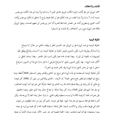
التشابه والاختلاف
اعتمد الروائي عن علم (كتاب الرمل) الكتاب الورقي العادي الذي لا بداية فيه ولا نهاية اي هذا الكتاب لبورخيس
يشبه النت لا بداية ولا نهاية القصد من هذه الفكرة هو ان العالم محيط واسع لا منتاهي انها فكرة بورخيس وكتابه
كتاب سحري واسطوري كتابه عن المصائر المتداخلة للبشرية كما اشار بورخيس الى مفهوم الصدمة، وحاول الروائي
محاكاة هذه الرؤية بشيء من الاختلاف رغم التشابه في السياق!
المفارقة الزمنية
المفارقة الزمنية في هذه الرواية هو ان الروائي عبد الحسين المطر لم يوظف الماضي من خلال الاسترجاع
والاستذكار وطريقة السرد يكون بالتدوين لفرض المقارنة او المفارقة الزمنية بين الاسباب والنتائج ويطلق عليها
(تودروف) – بالعودة الى الوراء ، وهذا يحدث عادة حينما يكون السرد يمثل الحاضر ، وهذا يساعد المتلقي ان
تكتمل عنده الرؤية ، وقد يكون التدوين يتناول الاسترجاع خارجي ( ما قبل بداية الرواية) او التدوين استرجاع
داخلي ( يعود الى ماض لاحق لبداية الرواية وقد تأخر تقديمه في النص!)
لكن المفارقة الزمنية المستخدمة في هذه الرواية هي مزيج بين الماضي والحاضر وحتى المستقبل 2040 كنقطة زمنية
ترتفع اليها التوقعات فيما يخص جميع مناحي الحياة!" إنه الأربعاء ، الحادي والثلاثون من شهر آب 2005، كان موعدنا
مع خالتي أم أمل وابنتها في رحلة هدفها الدعاء لله رب العالمين في البقعة المباركة التي دفن فيها أحد أولياءه الصالحين،
في مثل هذا اليوم قبل حوالي 1240 سنة، كان رجلا صالحا، لم يصالح دجال زمانه الذي حاول ترغيبه بالحصول
على مغريات الجنة الارضية الكاذبة أو تهديده بسطوته وتجبره العالمي، لم يترك دجال زمانه سجنا إلا وزجه فيه، وكان
آخر ما فعله هو قتله مسموما في مثل هذا اليوم، خوفا على عرشه، الذي كان يهتز من دعاء المظلومين من شعوب
العالم التي قهرها بالحديد والنار والاكاذيب الدينية، فكان لدعائه استجابة عجيبة شملت كل محبيه وزائريه في حياته
وبعد استشهاده، فها أنتم اليوم تشاهدون معنا، الجموع المليونية التي تعبر جسر الأئمة، حيث يمسك الإمام أبو حنيفة