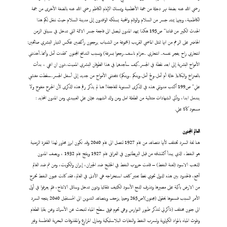
رضي الله عنه بضفة نهر دجلة من جهة الأعظمية ويمسك الإمام الكاظم رضي الله عنه بالضفة الأخرى من جهة
الكاظمية، وبينهما يمتد جسر من السلام والوئام والمحبة يسلكه الوافدون إلى مدينة السلام حيث ننقل لكم هذا
الحدث الكبير من قناتنا" ص195 هكذا يمهد المدون ليصل الى فاجعة جسر الائمة التي تدخل في سياق الزمن
الحاضر على الرغم من انها تمثل الماضي القريب (مجموعة من الشباب يرجعون راكضين عكس التيار البشري صائحين:
انتحاري راح يفجر نفسه.. انتحاري ..حزام ناسف..رجعوا بسرعة) وبسبب التدافع المجنون "فقدت أمل وأمها..أخذتني
الأمواج البشرية إلى ابعد نقطة في الجسر..كيف سأجدهما في هذا الطوفان البشري المميت..دون ان اعي ، بدأت
بالصراخ والبكاء( خالة أم أمل..ولج أمل..وينكم ..وينكم) دفعتني الأمواج من جديد إلى أسفل الجسر..سقطت مغشي
علي" ص199 اكتب مدونتي هذه في الذكرى السنوية للفاجعة! هنا لم يذكر رقم هذه الذكرى لأن الجرح مفتوح ولا
يندمل ابدا، وتأتي الشهادات متتالية من الطفلة امل ومن والد الشهيد عثمان علي العبيدي ومن المدون المحايد :
مسعود كاكا علي.
العالم المجنون
هنا لغة السرد تختلف لأنها تتصاعد من عام 1927 لتصل الى عام 2040 وقد تكون ابرز محاور لهذا القفزة الزمنية
هو النفط، الذي يبدأ اكتشافه من قبل البريطانيون في العراق عام 1927 وينتج عام 1932 ، ويصف المدون
الذهب الاسود (لعنة النفط) – قامت حروب النفط في الخليج ضد الجيران، إيران والكويت، ومن ثم ضد العالم
أجمع، فالحدود بين هذه الدول تحوي نفطا تعتبر كلف استخراجه هي الأدنى في العالم، فقد كانت عيون النفط تخرج
من الارض باكية على مصيرها وتذرف الدمع الأسود الكثيف تلقائيا ودون تدخل وسائل الانتاج، فلم يعرفوا في أول
الأمر السبب فسموها بحقول (مجنون)!ص265 وحينما يزحف ويتصاعد التدوين الى المستقبل 2040 يتجه السرد
الى جنون مختلف (ذاكرتي لتذكر طيور النوارس وهي تحوم فوق سطح المياه لتبحث عن الأسماك وعن بقايا الطعام
وتلوث المياه بالمواد الكيماوية وتسرب النفط والنفايات البلاستيكية ومبازل المزارع والمقذوفات البحرية الغاطسة وغير