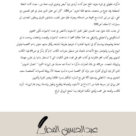
تذكرت طفولتي في قرية جرف الملح حين كنت أرتدي ثوباً أبيض واجري قرب ضفة نهر... حيث كانت النخلة
المنبطحة وقد تفرع من منتصف جذعها نخلة اخرى" ص186.. "كان ابني عثمان الذي يعمل في مخبز للصمون في
الحي، اول من لبى النداء مع مجموعة من اصدقائه وجيرانه ظلوا حتى المغيب ينتشلون الغرقى وينقلون المصابين الى
سيارات الاسعاف"ص200
الى جانب ذلك تناول عبد الحسين المطر الحيل الاسلوبية بالاخص في تعدد الاصوات لكون المحتوى
السايكلوجي والاجتماعي والتاريخي يعد عملا حكائيا ضخما اذ تداخلت الاصوات وتجمعت واختلفت وباحت ما في
ابعادها وطموحاتها وماساتها كما في المدونة العاشرة اذ عرضها بطريقة المشاهد ولكل مشهد عنوان باسم شخصية فيتوالى
البوح والسرد والتواصل بدفع الآحداث ناهيك عن تسطير مفردات الكتاب الام كما يذكر في ص49 لهذا الكتاب
الدنيوي وهو كتاب المحو: فالقراءة في كتاب المحو هي تجدد لمعاني الكلمات التي لا تستقل بذاتها بل تقترن بفهمك
وتاويلك المتجدد.. ص49. في تلك العبارات تذكرنا ما ابتدأنا فيه حديثنا عن الرواية المتميزة " اغتيال المدونين"
الذي كان فيها الروائي كالمرايا حين يترك كل شخصية تسرد ما لديها بصيغة الأنا ووفقا للمدونات كشخصية سعيد
البصري وسعد الاعظمي ومسعود كاكا علي مع السارد المتكفل بسرد الحكاية وبصير القرية وآخرون
عمل روائي مميز بدرجة عالية من الابداع في الأسلوب والصياغة والطرح والحوار والمسك بزمام عالم الرواية، أبارك
للكاتب وأهنئه على جهده وأهنئ المكتبة العراقية بهذا المنتج الروائي الرائع