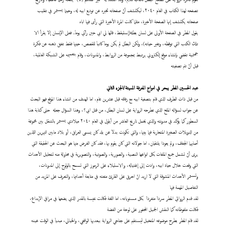
تصفحه لهذا الكتاب في العام ٢٠٤٠، ليكتشف أنّ صفحاته تخبره عن توديع ابيه له، وحينما يستمر في تقليب
صفحاته يكتشف إنها الصفحة الأخيرة، مثلما كانت المرة الأخيرة التي رأى فيها اباه
يقول المطر في الصفحة الأولى على لسان بطله(إستيقظ، قالها لي ابي حين رآني يوماَ.. فعلى الإنسان إلا يقرأ الا
تلك الكتب التي توقظه، وتغير حياته)، ولكن البطل لم يكن يوماَ كاتباَ للقصص، حينها فقط تفتق ذهنه عن فكرة
جهنمية تقضي بإنشاء موقع إلكتروني يرتبط بمجموعة من الروابط، والمدونات، وقام بتعميمه على الشبكة العالمية،
قبل أنْ تتم تصفيته
عبد
الحسين المطر يبحر في امواج المعرفة المميتة/الجزء الثاني
من قبل ذات الطرف الذي قام بتصفية ابيه مع رفاقه قبل عشرين عام، اما الهدف من انشاء هذا الموقع فهو البحث
عن جواب لسؤاله الملح الذي تطرحه الرواية على لسان البطل، من قتل ابي؟، وهذا السؤال جعله حتى كتابة هذا
السطور كما يؤكد في مدونته والذي يحمل تاريخ العاشر من أيلول في العام ٢٠٤٠ ميلادي يستمر بالتنقل بين مجموعة
من الدويلات الصغيرة المتحاربة فيما بينها، والتي تكونت بدلاَ عن بلد كان يسمى العراق، أو بلاد مابين النهرين اللذين
أصابهما الجفاف، ولم يعودا يلتقيان، اما جولاته التي كان يقوم بها، فقد كان الغرض منها هو البحث عن الحقيقة التي
يرى أنّ تشمل جميع الملفات بكل انواعها النصية، والصورية، والصوتية، والتصويرية في محاولة منه لتحليل الأحداث
التي وقعت خلال حياة ابيه، وادت إلى إغتياله، والاستيلاء على الرموز التي تسمح بالولوج إلى المدونات،
وتستمر الأحداث المشوقة التي لا اريد انْ احرق على القارئ متعته في متابعة أحداثها، والتعرف على المزيد من
التفاصيل المهمة فيها
لقد قدم الروائي المطر سرداَ متفرداَ بكل مستوياته، اما اللغة فكانت نفيسة بالقدر الذي يضعها في مراقي الإبداع،
فكانت ملفوظاته كما النقش الجميل المحفور على لوحة من الفضة
لقد قام المطر بطرح موضوعه المتخيل ليستقيم على جناحي الرواية ببعديها الواقعي، والخيالي، مبدياَ في الوقت عينه