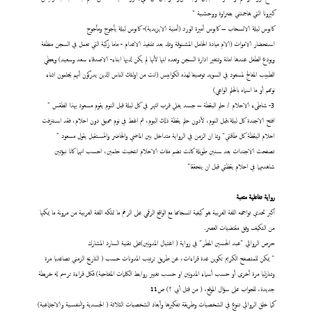
كيرونا التي هاجمتني بضراوة ووحشية "
كابوس ليلة الانسحاب – كابوس أميرة الورد (أمنية الايزيدية)- كابوس ليلة يأجوج ومأجوج
استحضار الاموات (الام ميادة الحامل المشنوقة وتلد بعد تننفيذ الاعدام - ماما زكية التي تعمل في السجن منظفة
ويودع الطفل عندها امانة وتتغير ادارة السجن وتعده ابنها لأنها لم يكن لديها ابناء- الاصدقاء سعد وسعيد) ويعطي
الطبيب المعالج لمسعود في السويد توصيفا لهذه الكوابيس (انت من اولئك الناس الذين يدركون أنهم يحلمون اثناء
نومهم أو ما اسماه بالحلم الواعي)
3- شاطىء الاحلام / حلم اليقطة – جسد يغلي قرب النهر في كل ليلة قبل النوم يقوم مسعود بهذا الطقس "
افتح الاجندة كل ليلة،قبل النوم، لأدون حلم يقظة ذلك اليوم، ثم اغط في نوم عميق دون احلام، فقد استنزفت
احلام اليقظة كل طاقتي" وبما ان الزمن في الرواية متداخل بين الماضي والحاضر والمستقبل يقول مسعود "
تصفحت الاجندات بعد سنين طويلة كانت تضم مئات الاحلام انتخبت حلمين، احسب انهما كانا نبؤتين
شاهدتهما في احلام يقظتي قبل ان يتحققا"
رواية تفاعلية متعبة
اكبر تحدي تواجهه اللغة العربية هو كيفية انسجامها مع الواقع الرقمي على الرغم ما تملكه اللغة العربية من مرونة ما يمكنها
من التكيف وفق مقتضيات العصر.
حرص الروائي "عبد الحسين المطر" في رواية ( اغتيال المدونين)على تقنية السارد المشارك
" يمكن للمتصفح الكريم تكوين عدة قراءات، عن طريق ترتيب المدونات حسب ( التاريخ الزمني تصاعديا مرة
وتنازليا مرة أخرى أو حسب أسماء المدونين او حسب تغيير روابط الكلمات المفتاحية) فكل قراءة ترسم له خريطة
جديدة، للجواب على سؤال الموقع، ( من قتل أبي ؟) ص11
كما خلق الروائي تنوع في الشخصيات وطريقة تفكيرها وأبعاد الشخصيات الثلاثة ( الجسدية والنفسية والاجتماعية)