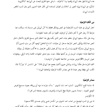
هذه الرواية) فهل تفقد الرواية واقعيتها بهذا الاعتراف ، ام هي دعوة للقارئ للبحث عن الروابط الالكترونية
المذكورة في الرواية لرؤية الصور او الافلام او العوامل المساعدة التي تكمل عملية التدوين الذي يمثل السرد الناقص
لأحداث الرواية.
دور الكتابة الترابطية
اختار الروائي في تقنية السرد (الترابطية) في النص وبشكل مخطط له! لأن الروائي يقرر مسبقا بانه سيكتب نصا
مترابطا (أنا رجل عملي لا أهتم بالخيال أو الزخارف اللغوية بل أهتم بتقنية المعلومات)
وبناء على ذلك سيقوم الروائي بتنظيم بنيات النص الذي يكتبه وفق هذا النظام الذي يسمح للقارئ بالانتقال داخل
النص تبعا لذلك وليكون النص المترابط مدخل الى جماليات الابداع التفاعلي! لوجود اكثر من سارد (مدون) كما
يسمح الروائي بمشاركة القارئ بإبداء رأيه بعد نهاية كل فصل ليكون # إتصل بنا # أكتب تعليقك أو سؤالك
(ملاحظة هامة:- معلومات المرسل لن يتم كشفها مطلقا، حيث سيتم تشفير المعلومات الخاصة بإسمه الرقمي، ومعلومات
عنوان المرسل (IP) لغرض حمايته من الملاحقة القانونية أو الارهابية.)
اهمية القراءة مثل هكذا روايات وبالتالي ضرورة كتابتها يفصح عنها الروائي قائلا:" على الانسان الا يقرأ إلا تلك
الكتب التي توقظه وتغير حياته) فما هي مصادر الكتابة الترابطية والتفاعلية للرواية ؟
مصادر الترابطية
1- شاشة اللوح الالكتروني : السارد احد ابناء المدونين " بدأت بقراءة ما دونه أبي ورفاقه بصوت مسموع لغرض
التوثيق الصوت ، مبتدئا بتدوين خارطة موقع المدونات والتعريف بالمدونين بصفحة (من نحن؟)
2- الكوابيس
له دور في السرد لتوضيح من اصاب احد المدونين من انكسار نفسي واذى جسدي (كاكا مسعود)
"ضع الورقة والقلم أو جهاز التسجيل قرب سريرك وسجل كل شيء فور استيقاظك من الحلم. بدأت بكتابة كوابيس