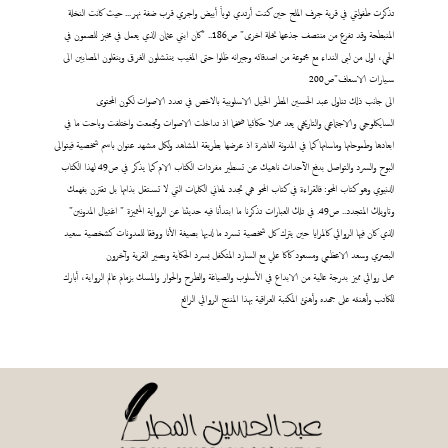
تذكرت طفولتي في قرية جرف الملح حين كنت أرتدي ثوباً أبيض واجري قرب ضفة نهر... حيث كانت النخلة
المنبطحة وقد تفرع من منتصف جذعها نخلة اخرى" ص186.. "كان ابني عثمان الذي يعمل في مخبز للصمون في
الحي، اول من لبى النداء مع مجموعة من اصدقائه وجيرانه ظلوا حتى المغيب ينتشلون الغرقى وينقلون المصابين الى
سيارات الاسعاف"ص200
الى جانب ذلك تناول عبد الحسين المطر الحيل الاسلوبية بالاخص في تعدد الاصوات لكون المحتوى
السايكلوجي والاجتماعي والتاريخي يعد عملا حكائيا ضخما اذ تداخلت الاصوات وتجمعت واختلفت وباحت ما في
ابعادها وطموحاتها وماساتها كما في المدونة العاشرة اذ عرضها بطريقة المشاهد ولكل مشهد عنوان باسم شخصية فيتوالى
البوح والسرد والتواصل بدفع الآحداث ناهيك عن تسطير مفردات الكتاب الام كما يذكر في ص49 لهذا الكتاب
الدنيوي وهو كتاب المحو: فالقراءة في كتاب المحو هي تجدد لمعاني الكلمات التي لا تستقل بذاتها بل تقترن بفهمك
وتاويلك المتجدد.. ص49. في تلك العبارات تذكرنا ما ابتدأنا فيه حديثنا عن الرواية المتميزة " اغتيال المدونين"
الذي كان فيها الروائي كالمرايا حين يترك كل شخصية تسرد ما لديها بصيغة الأنا ووفقا للمدونات كشخصية سعيد
البصري وسعد الاعظمي ومسعود كاكا علي مع السارد المتكفل بسرد الحكاية وبصير القرية وآخرون
عمل روائي مميز بدرجة عالية من الابداع في الأسلوب والصياغة والطرح والحوار والمسك بزمام عالم الرواية، أبارك
للكاتب وأهنئه على جهده وأهنئ المكتبة العراقية بهذا المنتج الروائي الرائع