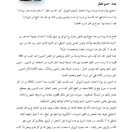
بغداد - حمدي العطار
استغرق وقت قراءة ودراسة رواية (اغتيال المدونين) للروائي "عبد الحسين المطر" ما يعادل قراءة عشر روايات!
وانا لست نادما فهي تعد بالنسبة لي درسا في السرد والتدوين وتمرين للنقد في مثل هذا النوع من الروايات!
تحية ابداعية لهذا المبدع في مجال السرد المختلف!
تحتاج قراءة رواية من هذا النوع قارئ تفاعلي يشترك مع الروائي في تذوق وكتابة الاحداث ومعرفة التداخل بين
الازمنة (الداخلية والخارجية والذاتية والزمن النفسي والزمن التاريخي) اي القارئ العادي الذي يريد متعة من دون
جهد قد لا يكمل مثل هذه الروايات المعقدة والشخصيات المركبة!
عتبة العنوان بحد ذاتها كونت لدي مساحة واسعة من التأمل وارجعتني الى (عصر التدوين) عند العرب اي 150
هجرية بداية ارساء اسس العلوم الحضارية وفي هذه المرحلة الزمنية انتقل العرب من الشفاهية الى التدوين ، تدوين
أصول النحو واصول الفقه وتفسير القرآن ، وسميت المرحلة بعصر التدوين وبالتأكيد سبقتها (الكتابة) لكن التدوين
اعلى مرتبة من الكتابة فهي التي ارست العلوم والحضارة العلمية.
اما التدوين في رواية (اغتيال المدونين) للروائي " عبد الحسين المطر" الصادرة سنة الاصدار 2022 من دار أمل
الجديدة – سوريا وتقع في 345 صفحة من القطع الكبير اتخذت من عنصر التفاعل اساسا للتدوين وهو مصطلح
معاصر مأخوذ من الشبكة العنكبوتية ، مدونات تنزل على شكل pdf او ملفات( ورد) مرفقة بالصور والافلام
والموسيقى والفنون البصرية الاخرى السينما والدراما والافلام الوثائقية والفنون التشكيلية.
الغموض في هذه الرواية لعبة ذكية غير مفتعلة الحاجة الى توضيحه يتطلب وجود خبرة في التفاعل مع وسائل التواصل
الاجتماعي لمعرفة ابعاد القصص او المحاور للمدونات الالكترونية وتداخلها على الواقع ، قد لا تصل المعلومة كاملة
للمتلقي اذا لا يكتشف سر تقنيات السرد في هذه الرواية على الاخص ان الراوي يتحكم في كل شيء وهو
الكاتب والراوي بنفس الوقت ، هنا يشعرك الروائي باستخدام الميتا سرد ويقول لك في كل فقرة وسطر (أنا اكتب