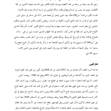
رضي الله عنه بضفة نهر دجلة من جهة الأعظمية ويمسك الإمام الكاظم رضي الله عنه بالضفة الأخرى من جهة
الكاظمية، وبينهما يمتد جسر من السلام والوئام والمحبة يسلكه الوافدون إلى مدينة السلام حيث ننقل لكم هذا
الحدث الكبير من قناتنا" ص195 هكذا يمهد المدون ليصل الى فاجعة جسر الائمة التي تدخل في سياق الزمن
الحاضر على الرغم من انها تمثل الماضي القريب (مجموعة من الشباب يرجعون راكضين عكس التيار البشري صائحين:
انتحاري راح يفجر نفسه.. انتحاري ..حزام ناسف..رجعوا بسرعة) وبسبب التدافع المجنون "فقدت أمل وأمها..أخذتني
الأمواج البشرية إلى ابعد نقطة في الجسر..كيف سأجدهما في هذا الطوفان البشري المميت..دون ان اعي ، بدأت
بالصراخ والبكاء( خالة أم أمل..ولج أمل..وينكم ..وينكم) دفعتني الأمواج من جديد إلى أسفل الجسر..سقطت مغشي
علي" ص199 اكتب مدونتي هذه في الذكرى السنوية للفاجعة! هنا لم يذكر رقم هذه الذكرى لأن الجرح مفتوح ولا
يندمل ابدا، وتأتي الشهادات متتالية من الطفلة امل ومن والد الشهيد عثمان علي العبيدي ومن المدون المحايد :
مسعود كاكا علي.
العالم المجنون
هنا لغة السرد تختلف لأنها تتصاعد من عام 1927 لتصل الى عام 2040 وقد تكون ابرز محاور لهذا القفزة الزمنية
هو النفط، الذي يبدأ اكتشافه من قبل البريطانيون في العراق عام 1927 وينتج عام 1932 ، ويصف المدون
الذهب الاسود (لعنة النفط) – قامت حروب النفط في الخليج ضد الجيران، إيران والكويت، ومن ثم ضد العالم
أجمع، فالحدود بين هذه الدول تحوي نفطا تعتبر كلف استخراجه هي الأدنى في العالم، فقد كانت عيون النفط تخرج
من الارض باكية على مصيرها وتذرف الدمع الأسود الكثيف تلقائيا ودون تدخل وسائل الانتاج، فلم يعرفوا في أول
الأمر السبب فسموها بحقول (مجنون)!ص265 وحينما يزحف ويتصاعد التدوين الى المستقبل 2040 يتجه السرد
الى جنون مختلف (ذاكرتي لتذكر طيور النوارس وهي تحوم فوق سطح المياه لتبحث عن الأسماك وعن بقايا الطعام
وتلوث المياه بالمواد الكيماوية وتسرب النفط والنفايات البلاستيكية ومبازل المزارع والمقذوفات البحرية الغاطسة وغير