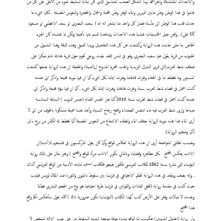
والاحداث المتشابكة وأخراجها بهذا الشكل الصعب المتناسق الذي كان بمثابة تسليط ضوء من الأعلى على كل من
عاشوا في هذا الوطن وطن مابين النهرين والماء الوفير وطن المحبة والجمال والخضرة والنفوس المضيئة . لكلما شيء ما
حدث قلب هذا الوطن الى مأساة فصار كل واحد منا يشعر انه اما ( سعيد البصري او سعد الاعظمي او مسعود
كاكا علي) , ونحن جيل الخمسينات عشنا هذه الاحداث وشاهدنا قسم منها بأعيننا ولكن ما عشناه كان الجزء
الخاص بنا حتى جاءت هذه الرواية وكشفت عن كل هذه التفاصيل وبهذا العمق وهذه الدقة وهذا الشمول من
الجنوب من قرية يقول عنها سعيد البصري وهو في لندن (فقد بقيت روحي تحوم حول قرية هادئة تنام مبكرا على
ضفاف شط العرب)الى قرى الشمال اليزيدية والحب المحرم المذبوح ل(امنية) والحقيقة ان هذه الرواية بعمقها كشفت
المستور وما يخطط لنا في الخفاء وغيرت قناعاتنا وهزت ايماننا بكل شيء كما ان فيها نبوءة مخيفة واذكر اني عندما
كنت اعمل في قضاء شط العرب سنة وغيرت قناعاتنا وهزت ايماننا بكل شيء , كما ان فيها نبؤة مخيفة واذكر اني
عندما كنت اعمل في قضاء شط العرب سنة 2010 كنا نعبر الجسر القديم (جسر الدوب ) الساعة السادسة
صباحا وارى شط العرب فيه ماء اتنفس الصعداء وافتح زجاج السياة وأخذ نفسا عميقا مسكونا بالخوف من اني لا
أرى الماء غدا هذه نبوءة الرواية جفاف الماء وانطفاء الاشعاع من النفوس المضيئة كما يخطط له الكبار من برج بابل
(كما وصفتهم الرواية).
وحسب ثقافتي المتواضعة أرى ان هذه الرواية انعكاس للواقع وكما كان يقول الماركسيون في فلسفتهم للأدب(ان
الادب يعكس المجتمع
بكل مظاهره وقضاياه وبالتالي يكون الادب مرأة للواقع والمجتمع ) وخير مثال على ذلك رواية
البؤساء التي نشرة سنة 1862 للكاتب الفرنسي فكتور هيجو فالكاتب استمد مادته الأدبية من الواقع الفرنسي آنذاك
, وانه يصف وينتقد في هذه الرواية الظلم الاجتماعي في فرنسا بين سقوط نابليون والثورة ضد الملك لويس فيليب
حيث كتب في مقدمة رواية (تخلق العادات والقوانين في فرنسا ظرفا اجتماعيا هو نوع من الجحيم البشري فطالما
وجدت لا مبالات وفقر على الأرض كتب كهذا الكتاب (البؤساء) تكون ضرورية دائما ) كأنه يقول سأعكس لكم واقع
هذا المجتمع.
وان رواية (اغتيال المدونين) عكست لنا الواقع بشدة مؤلمة موجعة تشبه السقوط من على جسر الائمة لشخص لا