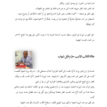
قدراَ طيباَ من المناورة في وحدتي الزمان، والمكان
لقد افاض علينا المطر حروفه العذبة التي تنم عن قدرة فائقة في التعامل مع الملفوظات
يقول المطر في صفحة ٣٠٠حيث يخاطب بصير القرية الناس(إسمحوا لي أنْ أعلنها باسمكم قبل أنْ يصرخ صوت
الشيطان من احد حناجركم، فيامركم أنْ تنتخبوا اميراَ او رئيساَ.. عليكم أنْ تستمعوا لصوت الحكمة ولو لمرة واحدة في
كل تاريخكم)
اخيراَ اقول إن الرواية في العراق ستظل تتسيد الساحة العربية إذا ما جرت الأمور على وفق هذا الضخ المستمر
من الدماء الجديدة الموهوبة
مقالة الكاتب الاديب حازم قابل شهاب
عندما قرا نزار قباني رواية ذاكرة الجسد التي كتبتها الجزائرية أحلام مستغانمي قال : انها ولله رواية مجنونة كقصيدة
كتبت على كل البحور بحر الحب وبحر الألم وبحر الايدلوجية , هذه الرواية لا تختصر ذاكرة الجسد فحسب ولكنها
تخصر تاريخ الوجع الجزائري والحزن الجزائري والجاهلية الجزائرية التي ان لها ان تنتهي.
وبتمعن قرأت هذه الرواية (اغتيال المدونين) بعد ان اثارة فضولي وبحثت عنها في المكتبة الاهلية في البصرة جائتني
نسخة مهداة من كاتبها الأخ عبد الحسين المطر متفضلا ومشكورا واني أكون في اسعد لحظاتي عندما يهدى الى
كتاب
.
هل أقول عن هذه الرواية مجنونة ام أقول مبهرة التوثيق فكيف استطاع الكاتب الإمساك بكل هذه الخيوط