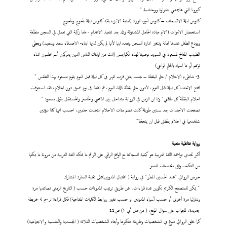
كيرونا التي هاجمتني بضراوة ووحشية "
كابوس ليلة الانسحاب – كابوس أميرة الورد (أمنية الايزيدية)- كابوس ليلة يأجوج ومأجوج
استحضار الاموات (الام ميادة الحامل المشنوقة وتلد بعد تننفيذ الاعدام - ماما زكية التي تعمل في السجن منظفة
ويودع الطفل عندها امانة وتتغير ادارة السجن وتعده ابنها لأنها لم يكن لديها ابناء- الاصدقاء سعد وسعيد) ويعطي
الطبيب المعالج لمسعود في السويد توصيفا لهذه الكوابيس (انت من اولئك الناس الذين يدركون أنهم يحلمون اثناء
نومهم أو ما اسماه بالحلم الواعي)
3- شاطىء الاحلام / حلم اليقطة – جسد يغلي قرب النهر في كل ليلة قبل النوم يقوم مسعود بهذا الطقس "
افتح الاجندة كل ليلة،قبل النوم، لأدون حلم يقظة ذلك اليوم، ثم اغط في نوم عميق دون احلام، فقد استنزفت
احلام اليقظة كل طاقتي" وبما ان الزمن في الرواية متداخل بين الماضي والحاضر والمستقبل يقول مسعود "
تصفحت الاجندات بعد سنين طويلة كانت تضم مئات الاحلام انتخبت حلمين، احسب انهما كانا نبؤتين
شاهدتهما في احلام يقظتي قبل ان يتحققا"
رواية تفاعلية متعبة
اكبر تحدي تواجهه اللغة العربية هو كيفية انسجامها مع الواقع الرقمي على الرغم ما تملكه اللغة العربية من مرونة ما يمكنها
من التكيف وفق مقتضيات العصر.
حرص الروائي "عبد الحسين المطر" في رواية ( اغتيال المدونين)على تقنية السارد المشارك
" يمكن للمتصفح الكريم تكوين عدة قراءات، عن طريق ترتيب المدونات حسب ( التاريخ الزمني تصاعديا مرة
وتنازليا مرة أخرى أو حسب أسماء المدونين او حسب تغيير روابط الكلمات المفتاحية) فكل قراءة ترسم له خريطة
جديدة، للجواب على سؤال الموقع، ( من قتل أبي ؟) ص11
كما خلق الروائي تنوع في الشخصيات وطريقة تفكيرها وأبعاد الشخصيات الثلاثة ( الجسدية والنفسية والاجتماعية)