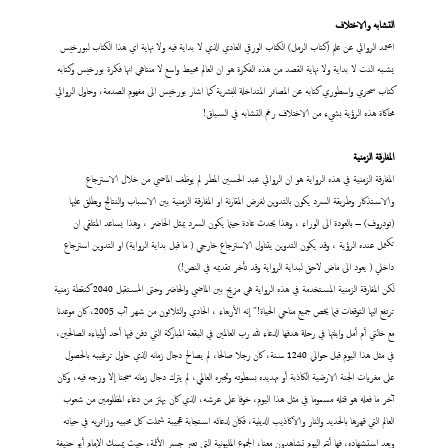
التشابه والاختلاف
اعتمد الروائي عن علم (كتاب الرمل) الكتاب الورقي العادي الذي لا بداية فيه ولا نهاية اي هذا الكتاب لبورخيس
يشبه النت لا بداية ولا نهاية القصد من هذه الفكرة هو ان العالم محيط واسع لا منتاهي انها فكرة بورخيس وكتابه
كتاب سحري واسطوري كتابه عن المصائر المتداخلة للبشرية كما اشار بورخيس الى مفهوم الصدمة، وحاول الروائي
محاكاة هذه الرؤية بشيء من الاختلاف رغم التشابه في السياق!
المفارقة الزمنية
المفارقة الزمنية في هذه الرواية هو ان الروائي عبد الحسين المطر لم يوظف الماضي من خلال الاسترجاع
والاستذكار وطريقة السرد يكون بالتدوين لفرض المقارنة او المفارقة الزمنية بين الاسباب والنتائج ويطلق عليها
(تودروف) – بالعودة الى الوراء ، وهذا يحدث عادة حينما يكون السرد يمثل الحاضر ، وهذا يساعد المتلقي ان
تكتمل عنده الرؤية ، وقد يكون التدوين يتناول الاسترجاع خارجي ( ما قبل بداية الرواية) او التدوين استرجاع
داخلي ( يعود الى ماض لاحق لبداية الرواية وقد تأخر تقديمه في النص!)
لكن المفارقة الزمنية المستخدمة في هذه الرواية هي مزيج بين الماضي والحاضر وحتى المستقبل 2040 كنقطة زمنية
ترتفع اليها التوقعات فيما يخص جميع مناحي الحياة!" إنه الأربعاء ، الحادي والثلاثون من شهر آب 2005، كان موعدنا
مع خالتي أم أمل وابنتها في رحلة هدفها الدعاء لله رب العالمين في البقعة المباركة التي دفن فيها أحد أولياءه الصالحين،
في مثل هذا اليوم قبل حوالي 1240 سنة، كان رجلا صالحا، لم يصالح دجال زمانه الذي حاول ترغيبه بالحصول
على مغريات الجنة الارضية الكاذبة أو تهديده بسطوته وتجبره العالمي، لم يترك دجال زمانه سجنا إلا وزجه فيه، وكان
آخر ما فعله هو قتله مسموما في مثل هذا اليوم، خوفا على عرشه، الذي كان يهتز من دعاء المظلومين من شعوب
العالم التي قهرها بالحديد والنار والاكاذيب الدينية، فكان لدعائه استجابة عجيبة شملت كل محبيه وزائريه في حياته
وبعد استشهاده، فها أنتم اليوم تشاهدون معنا، الجموع المليونية التي تعبر جسر الأئمة، حيث يمسك الإمام أبو حنيفة