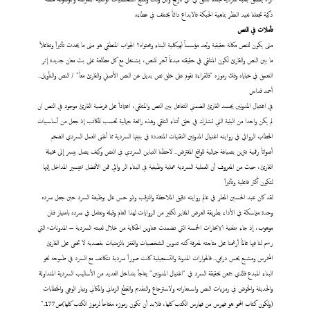
ذكية تجعلنا نعيد النظر بماهية الحبكة فالابداع دائماً يختلف في عطاءه
تأملات
في النص
متى
يكون للنص مكانة حقيقية ويُعد مؤسساً لهيكلية البناء ومحتواه؟ الجواب المنطقي هو متى ما يحدث تأثيراً وتفاعلاً
ما بين النص والقارئ لكون المتلقي في حقيقته مبدعاً آخر للنص، يشتغل مع كل مطالعة على بث معان جديدة إثر
التعمق في خباياه وفك رموزه "فالقراءة تقوم على خلق نص بديل عن النص الأصلي والقارئ معاً" / النص والتأويل..
أحمد قداس
في اغتيال المدونين يجسد القارئ الضمني التفاعل بين النص والمتلقي، اعتماداً على فرضية القارئ موجود في النص ان
لم يكن واحدا من البنية التي تشارك في خلق أثناء التلقي وهذه رائعة جمالية تحسب للكاتب إذ جعل من أساسيات
الخطاب الروائي في روايته اغتيال المدونين التقنيات المتعددة في بنيتها السردية مما أغنى العمل السردي الضخم
أصواتاً رقمية تتزين بصياغة جمالية للواقع المفترض.. لاحظنا التباين السردي في النص وكيف يصل بيسر إلى مخيلة
القارئ، حيث من المعروف أن العملية السردية عملية وظيفية في البناء الر وائي فمن الأفضل تتيسير المداخل إليها
لتكون أكثر فاعلية وتأثيراً
لقد كان عبد الحسين المطر في عالم روايته دقيق الملاحظة والترقب وذو حس عال بوظيفة السرد حين جعل سرده
وحدة متماسكة في الأداء بطريقة العرض المغاير لكثير من الروايات لهذا العام وقبله وتعامل في سرده بامتياز فنان
موهوب، إذ جاء بتقنية الابحارات الخمسة التي تضمنت عناوين الحكاية من خلال لعبته السردية – المدونات- التي
رسم لنا فيها عالماً أرغمنا على متابعته لمعرفة كنه تدوين الشخصيات والقفز بالزمنيات بقصدية لا تخفى على القارئ
المتمرس ومشبع بحس درامي.. فالحوارات المدونة والتسجيلية كانت صوراً سردية تتكاتف مع السرد في طموحه نحو
البناء المبدع فالذي يتمعن بحقيقة السرد في "اغتيال المدونين" يفاجأ بتداخل العديد من الأساليب السردية المتداولة
والحديثة والخوض في رمزيات النص واستعاراته ولاسترجاع والتقديم والقطع الزماني والمكاني وتيار الوعي والخطابات
(ولكون كتاب المحو هو فهرس من فهارس الكتب كلها، فلابد أن تكون رموزه مفتاحاً لرموز الكتب كلها)ص177."