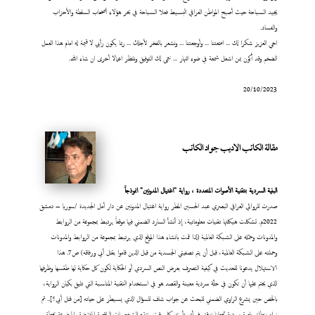
يجيد السباحة حيث أصبح المواطن العراقي البسيط فعلا السباحة في بحر هؤلاء أصحاب السلطة والأحزاب
والفساد.
اخي العزيز شكرا لك ... امتعتنا ... وأوجعتنا ... ونشعر بالفخر لأجلك ... ربما يكون رأيي لا قيمة له امام هذا العمل
الضخم وقد أكون بمن اشعل شمعة في ضوء النهار ... نتمى لك التوفيق وننتظر اعمالا أخرى ان شاء الله.
20/10/2023
مقالة الكاتب الاديب جواد الكاتب
البنية السردية بتقنية الأصوات المتعددة ، رواية "اغتيال المدونين" انموذجاً
صدرت للروائي العراقي البصري عبد الحسين المطر رواية اغتيال المدونين عن دار أمل الجديدة /سوريا – دمشق
2022م. تشكلت هيكلتها تقنيات معلوماتية، إذ أنشأ السارد الضمني فيها موقعاً يرتبط بمجموعة من الروابط
والمدونات وحمّله على الشبكة العالمية (لذا قمت بانشاء هذا الموقع الذي يرتبط بمجموعة من الروابط والمدونات
وحملته على الشبكة العالمية، قبل أن يتم تصفيتي الجسدية من قبل الذين قاموا بقتل أبي ورفاقه) ص7. هذا
الاستهلال يدعونا للحديث في كيفية التصرف بعرض النص السردي أو الحكاية لكون كل حكاية لها طقسها وظرفها
الذي يحتم عليها أن تكون في حلّة سردية معينة والقصد هو في استخدام التقنية المناسبة التي تليق بكيان الرواية،
بالخص حين يشرع الراوي الضمني للبحث عن جواب شاف للسؤال الذي يسيطر على حياته [من قتل أبي؟].. ثم
نراه ينطلق بلعبة سردية تجعلنا ندقق في أي تأريخ وكل وقت ونتتبع الشخصيات الواقعية المفترضة والموضوعة بخطة