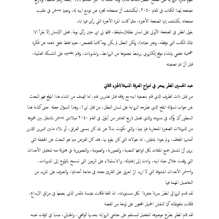
تصفحه لهذا الكتاب في العام ٢٠٤٠، ليكتشف أنّ صفحاته تخبره عن توديع ابيه له، وحينما يستمر في تقليب
صفحاته يكتشف إنها الصفحة الأخيرة، مثلما كانت المرة الأخيرة التي رأى فيها اباه
يقول المطر في الصفحة الأولى على لسان بطله(إستيقظ، قالها لي ابي حين رآني يوماَ.. فعلى الإنسان إلا يقرأ الا
تلك الكتب التي توقظه، وتغير حياته)، ولكن البطل لم يكن يوماَ كاتباَ للقصص، حينها فقط تفتق ذهنه عن فكرة
جهنمية تقضي بإنشاء موقع إلكتروني يرتبط بمجموعة من الروابط، والمدونات، وقام بتعميمه على الشبكة العالمية،
قبل أنْ تتم تصفيته
عبد
الحسين المطر يبحر في امواج المعرفة المميتة/الجزء الثاني
من قبل ذات الطرف الذي قام بتصفية ابيه مع رفاقه قبل عشرين عام، اما الهدف من انشاء هذا الموقع فهو البحث
عن جواب لسؤاله الملح الذي تطرحه الرواية على لسان البطل، من قتل ابي؟، وهذا السؤال جعله حتى كتابة هذا
السطور كما يؤكد في مدونته والذي يحمل تاريخ العاشر من أيلول في العام ٢٠٤٠ ميلادي يستمر بالتنقل بين مجموعة
من الدويلات الصغيرة المتحاربة فيما بينها، والتي تكونت بدلاَ عن بلد كان يسمى العراق، أو بلاد مابين النهرين اللذين
أصابهما الجفاف، ولم يعودا يلتقيان، اما جولاته التي كان يقوم بها، فقد كان الغرض منها هو البحث عن الحقيقة التي
يرى أنّ تشمل جميع الملفات بكل انواعها النصية، والصورية، والصوتية، والتصويرية في محاولة منه لتحليل الأحداث
التي وقعت خلال حياة ابيه، وادت إلى إغتياله، والاستيلاء على الرموز التي تسمح بالولوج إلى المدونات،
وتستمر الأحداث المشوقة التي لا اريد انْ احرق على القارئ متعته في متابعة أحداثها، والتعرف على المزيد من
التفاصيل المهمة فيها
لقد قدم الروائي المطر سرداَ متفرداَ بكل مستوياته، اما اللغة فكانت نفيسة بالقدر الذي يضعها في مراقي الإبداع،
فكانت ملفوظاته كما النقش الجميل المحفور على لوحة من الفضة
لقد قام المطر بطرح موضوعه المتخيل ليستقيم على جناحي الرواية ببعديها الواقعي، والخيالي، مبدياَ في الوقت عينه