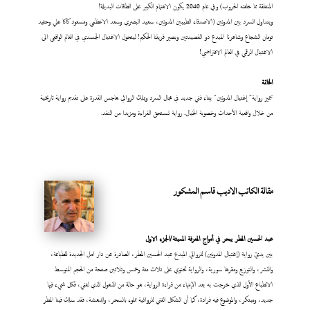
المنفلقة مما خلفته الحروب) وفي عام 2040 يكون الاهتمام الكبير على الطاقات البديلة!
ويتداول السرد بين المدونين (الاصدقاء الطيبين المدونين، سعيد البصري وسعد الاعظمي ومسعود كاكا علي وحفيد
تومان الشجاع وشاعرنا المبدع ذو القصيدتين وبصير قريتنا الحكيم! ليتحول الاغتيال الجسدي في العالم الواقعي الى
الاغتيال الرقمي في العالم الافتراضي!
الخاتمة
تتميز رواية" إغتيال المدونين" ببناء فني جديد في مجال السرد ويملك الروائي هاجس القدرة على تقديم رواية تاريخية
من خلال واقعية الأحداث وخصوبة الخيال. رواية تستحق القراءة ومزيدا من النقد.
مقالة الكاتب الاديب قاسم المشكور
عبد
الحسين المطر يبحر في أمواج المعرفة المميتة/الجزء الاول
بين يديّ رواية (إغتيال المدونين) للروائي المبدع عبد الحسين المطر، الصادرة عن دار امل الجديدة للطباعة،
والنشر، والتوزيع ومقرها سورية، والرواية تحتوي على ثلاث مئة وخمس وثلاثين صفحة من الحجم المتوسط
الانطباع الأول الذي خرجت به بعد الإنتهاء من قراءة الرواية، هو حالة من الذهول الذي لفني، فكل شيء فيها
جديد، ومبتكر، والموضوع فيه فرادة، كما أن الشكل الفني للروائية مملوء بالسحر، والدهشة، فقد سلك فينا المطر