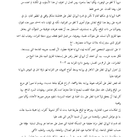
دروباَ لا تخلو من الوعورة، ولكنها ايضاَ ساحرة، ومن العدل ان اعترف ان هذا الأسلوب في الكتابة لم اعتده من
قبل، وهنا اتحدث عن نفسي فقط
اهمية الرواية في شكلها العام لا تكمن في قدرة الروائي المطر على مخاطبتنا بشكل واقعي في المظهر العام، بل في
قدرته على ربط هذا الواقع المعاش بعوالم أخرى لا تخلو من الغرائبية، لكنه في الوقت ذاته يستمد صور هذه العوالم،
وهيولاتها من ذات الواقع، وكأني به يستشرف المستقبل بعد أنْ يحقنه بحرعات غيرقليلة من التنبؤآت التي يتفاعل
معها القارئ لأنها تستند على مقولات علمية، ومعرفية، من قبيل التنبؤ بجفاف نهري دجلة الفرات، وغياب لبلد اسمه
العراق الذي سيتم إبداله بثلاث دويلات متصارعة... الخ
انا على المستوى الشخصي اعتبر كتابته لهذه الرواية مجازفة خطيرة، لأن للجديد ضريبته الفادحة التي يسددها،
فكل جديد غريب، بيد أني اعتقد أنّ الروائي المطر راهن على إستجابة القارئ النبيه لمثل هذا النوع من
المغامرات، على الرغم من انحسار، وضيق دائرة القراءة بعد ٢٠٠٣
إنّ اصرار الروائي المطر على الابحار في روايته وسط أمواج العزوف عن القراءة لهو بارقة امل في النهوض بالرواية
العراقية عالمياَ
لقد قبض المطر على أطراف خيوط روايته بثقة واضحة، ثم راح يحركها بنباهة شديدة، ويقدم لنا صوراَ هي مزيج
من الواقع والخيال، فقد تنقل خياله الخصب ليصنع لنا عالماَ مفترضاَ امده بكل عناصر، ومقومات السرد الناجح، وما
كان لهذا أنْ يتحقق لولا قدرة المطر على بث الحياة في اخيلته السردية، لتقوم بعرض صورها الأخاذة، وكأنها صور
واقعية
إنّ انعكاسات صوره الفانتازية، ومزجها مع الواقع بطريقة فنية بدت لنا اكثر تشويقاَ كقراء، إنها مخيلة ماسية جالت
بنا في مواطن السحر، والدهشة من دون أن تنسينا الأرض التي نقف عليها
لقد قدم لنا الروائي المطر دراما حقيقية عن الشبكة العالمية التي تعمل على خداعنا عبر وسائل تسلية مؤقتة على
حساب الحقائق الدامغة، إنها آلة اعلامية تقود العالم نحو الضلال، والتفاهة، والنزيف، والتقليد الأعمى
تقوم فكرة الرواية على تصفح البطل لكتاب قديم، وقد أسند له ضمير المتكلم (انا) ليمنحه زخماَ عاطفياَ، وتاريخ