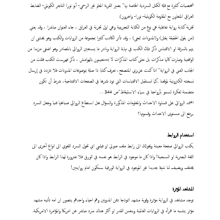
شخصيات كثيرة مع قلة الكتل السردية الخاصة بها" بصير القرية المعلم غير الرسمي- أبو نورا التاجر الكويتي- الضابط
العراقي المتعاون مع المقاومة الكويتية- نورا- واخرون).
تجربة كتابة رواية تفاعلية هي نوع من الكتابة التجريبية وهي اول تجربة في العراق ، جاء العنوان مباشرا ، وقد يعني
(من يقول الحقيقة يقتل) و(المدونات تمحى) ، وقد تأثر الكاتب كثيرا بمجموعة من الروايات والكتب وهو يخشى ان
يتهم بالسرقة او الاقتباس ذكر تلك الكتب في نهاية الرواية ونادر ما يستعين الروائي بالمصادر وهو اضفى مزيدا من
الواقعية وصارت كأنها مذكرات بل حتى كتاب المذكرات لا يستعينون بالهوامش ، ذكر فهرست الكتب قللت من
الجانب الفني في الرواية" اذا كنت عزيزي المتصفح، تعرف كتابا ذا صلة بموضوعات المدونات فلا تتردد في إرسال
نسخته الكترونية لموقعنا ..كما نستقبل الاقتباسات التي تود نشرها في الصفحات الافتتاحية، شرط أن تكون
متضمنة لفكرة تسمو بأرواحنا في سماء الاستيقاظ"ص 344 . .
اعتمد الروائي على قساوة الاحداث والمعلومات المذكورة والسؤال هل استطاع الروائي صياغتها فنيا وجعل السرد
يرتفع الى مستوى الاحداث وقسوتها؟
استخدام الروابط
يكتب الروائي صفحة معينة ويحولك الى رابط ملف صوتي او فيلمي اي تحول السرد اللغوي الى انواع أخرى الى
اللغة البصرية او السمعية! واذا كان ما موجود في الرابط هو نفسه في الورق فلا ضرورة لهذا الرابط واذا كان
يختلف ويضيف لنا شيئا جديدا غير الموجود في الرواية الورقية سنكون امام روايتين!
المشاهد المؤثرة
توجد مشاهد في الرواية مؤثرة وقوية مشهد انموذجا دفن المدونين وهم احياء واحدهم يتصور ان امه تأتيه مشهد
مؤثر يشبه ما اقرأه في الروايات العالمية وبنفس القدر او اكثر هناك سرد مباشر عن امريكا والمؤامرة الامريكية.