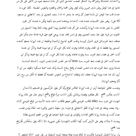
والاحداث المتشابكة وأخراجها بهذا الشكل الصعب المتناسق الذي كان بمثابة تسليط ضوء من الأعلى على كل من
عاشوا في هذا الوطن وطن مابين النهرين والماء الوفير وطن المحبة والجمال والخضرة والنفوس المضيئة . لكلما شيء ما
حدث قلب هذا الوطن الى مأساة فصار كل واحد منا يشعر انه اما ( سعيد البصري او سعد الاعظمي او مسعود
كاكا علي) , ونحن جيل الخمسينات عشنا هذه الاحداث وشاهدنا قسم منها بأعيننا ولكن ما عشناه كان الجزء
الخاص بنا حتى جاءت هذه الرواية وكشفت عن كل هذه التفاصيل وبهذا العمق وهذه الدقة وهذا الشمول من
الجنوب من قرية يقول عنها سعيد البصري وهو في لندن (فقد بقيت روحي تحوم حول قرية هادئة تنام مبكرا على
ضفاف شط العرب)الى قرى الشمال اليزيدية والحب المحرم المذبوح ل(امنية) والحقيقة ان هذه الرواية بعمقها كشفت
المستور وما يخطط لنا في الخفاء وغيرت قناعاتنا وهزت ايماننا بكل شيء كما ان فيها نبوءة مخيفة واذكر اني عندما
كنت اعمل في قضاء شط العرب سنة وغيرت قناعاتنا وهزت ايماننا بكل شيء , كما ان فيها نبؤة مخيفة واذكر اني
عندما كنت اعمل في قضاء شط العرب سنة 2010 كنا نعبر الجسر القديم (جسر الدوب ) الساعة السادسة
صباحا وارى شط العرب فيه ماء اتنفس الصعداء وافتح زجاج السياة وأخذ نفسا عميقا مسكونا بالخوف من اني لا
أرى الماء غدا هذه نبوءة الرواية جفاف الماء وانطفاء الاشعاع من النفوس المضيئة كما يخطط له الكبار من برج بابل
(كما وصفتهم الرواية).
وحسب ثقافتي المتواضعة أرى ان هذه الرواية انعكاس للواقع وكما كان يقول الماركسيون في فلسفتهم للأدب(ان
الادب يعكس المجتمع
بكل مظاهره وقضاياه وبالتالي يكون الادب مرأة للواقع والمجتمع ) وخير مثال على ذلك رواية
البؤساء التي نشرة سنة 1862 للكاتب الفرنسي فكتور هيجو فالكاتب استمد مادته الأدبية من الواقع الفرنسي آنذاك
, وانه يصف وينتقد في هذه الرواية الظلم الاجتماعي في فرنسا بين سقوط نابليون والثورة ضد الملك لويس فيليب
حيث كتب في مقدمة رواية (تخلق العادات والقوانين في فرنسا ظرفا اجتماعيا هو نوع من الجحيم البشري فطالما
وجدت لا مبالات وفقر على الأرض كتب كهذا الكتاب (البؤساء) تكون ضرورية دائما ) كأنه يقول سأعكس لكم واقع
هذا المجتمع.
وان رواية (اغتيال المدونين) عكست لنا الواقع بشدة مؤلمة موجعة تشبه السقوط من على جسر الائمة لشخص لا