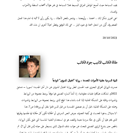
يجيد السباحة حيث أصبح المواطن العراقي البسيط فعلا السباحة في بحر هؤلاء أصحاب السلطة والأحزاب
والفساد.
اخي العزيز شكرا لك ... امتعتنا ... وأوجعتنا ... ونشعر بالفخر لأجلك ... ربما يكون رأيي لا قيمة له امام هذا العمل
الضخم وقد أكون بمن اشعل شمعة في ضوء النهار ... نتمى لك التوفيق وننتظر اعمالا أخرى ان شاء الله.
20/10/2023
مقالة الكاتب الاديب جواد الكاتب
البنية السردية بتقنية الأصوات المتعددة ، رواية "اغتيال المدونين" انموذجاً
صدرت للروائي العراقي البصري عبد الحسين المطر رواية اغتيال المدونين عن دار أمل الجديدة /سوريا – دمشق
2022م. تشكلت هيكلتها تقنيات معلوماتية، إذ أنشأ السارد الضمني فيها موقعاً يرتبط بمجموعة من الروابط
والمدونات وحمّله على الشبكة العالمية (لذا قمت بانشاء هذا الموقع الذي يرتبط بمجموعة من الروابط والمدونات
وحملته على الشبكة العالمية، قبل أن يتم تصفيتي الجسدية من قبل الذين قاموا بقتل أبي ورفاقه) ص7. هذا
الاستهلال يدعونا للحديث في كيفية التصرف بعرض النص السردي أو الحكاية لكون كل حكاية لها طقسها وظرفها
الذي يحتم عليها أن تكون في حلّة سردية معينة والقصد هو في استخدام التقنية المناسبة التي تليق بكيان الرواية،
بالخص حين يشرع الراوي الضمني للبحث عن جواب شاف للسؤال الذي يسيطر على حياته [من قتل أبي؟].. ثم
نراه ينطلق بلعبة سردية تجعلنا ندقق في أي تأريخ وكل وقت ونتتبع الشخصيات الواقعية المفترضة والموضوعة بخطة