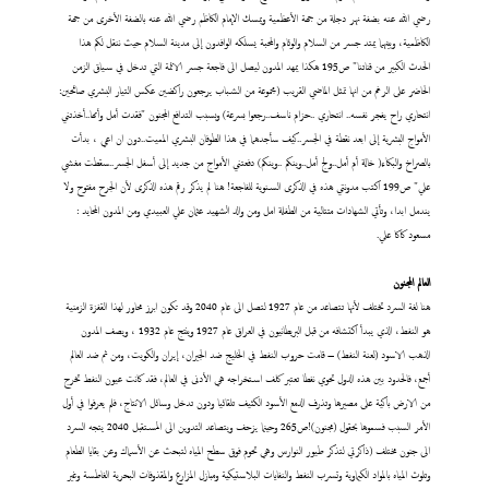
رضي الله عنه بضفة نهر دجلة من جهة الأعظمية ويمسك الإمام الكاظم رضي الله عنه بالضفة الأخرى من جهة
الكاظمية، وبينهما يمتد جسر من السلام والوئام والمحبة يسلكه الوافدون إلى مدينة السلام حيث ننقل لكم هذا
الحدث الكبير من قناتنا" ص195 هكذا يمهد المدون ليصل الى فاجعة جسر الائمة التي تدخل في سياق الزمن
الحاضر على الرغم من انها تمثل الماضي القريب (مجموعة من الشباب يرجعون راكضين عكس التيار البشري صائحين:
انتحاري راح يفجر نفسه.. انتحاري ..حزام ناسف..رجعوا بسرعة) وبسبب التدافع المجنون "فقدت أمل وأمها..أخذتني
الأمواج البشرية إلى ابعد نقطة في الجسر..كيف سأجدهما في هذا الطوفان البشري المميت..دون ان اعي ، بدأت
بالصراخ والبكاء( خالة أم أمل..ولج أمل..وينكم ..وينكم) دفعتني الأمواج من جديد إلى أسفل الجسر..سقطت مغشي
علي" ص199 اكتب مدونتي هذه في الذكرى السنوية للفاجعة! هنا لم يذكر رقم هذه الذكرى لأن الجرح مفتوح ولا
يندمل ابدا، وتأتي الشهادات متتالية من الطفلة امل ومن والد الشهيد عثمان علي العبيدي ومن المدون المحايد :
مسعود كاكا علي.
العالم المجنون
هنا لغة السرد تختلف لأنها تتصاعد من عام 1927 لتصل الى عام 2040 وقد تكون ابرز محاور لهذا القفزة الزمنية
هو النفط، الذي يبدأ اكتشافه من قبل البريطانيون في العراق عام 1927 وينتج عام 1932 ، ويصف المدون
الذهب الاسود (لعنة النفط) – قامت حروب النفط في الخليج ضد الجيران، إيران والكويت، ومن ثم ضد العالم
أجمع، فالحدود بين هذه الدول تحوي نفطا تعتبر كلف استخراجه هي الأدنى في العالم، فقد كانت عيون النفط تخرج
من الارض باكية على مصيرها وتذرف الدمع الأسود الكثيف تلقائيا ودون تدخل وسائل الانتاج، فلم يعرفوا في أول
الأمر السبب فسموها بحقول (مجنون)!ص265 وحينما يزحف ويتصاعد التدوين الى المستقبل 2040 يتجه السرد
الى جنون مختلف (ذاكرتي لتذكر طيور النوارس وهي تحوم فوق سطح المياه لتبحث عن الأسماك وعن بقايا الطعام
وتلوث المياه بالمواد الكيماوية وتسرب النفط والنفايات البلاستيكية ومبازل المزارع والمقذوفات البحرية الغاطسة وغير