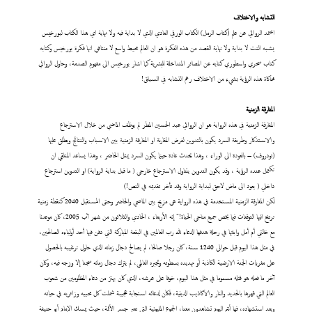
التشابه والاختلاف
اعتمد الروائي عن علم (كتاب الرمل) الكتاب الورقي العادي الذي لا بداية فيه ولا نهاية اي هذا الكتاب لبورخيس
يشبه النت لا بداية ولا نهاية القصد من هذه الفكرة هو ان العالم محيط واسع لا منتاهي انها فكرة بورخيس وكتابه
كتاب سحري واسطوري كتابه عن المصائر المتداخلة للبشرية كما اشار بورخيس الى مفهوم الصدمة، وحاول الروائي
محاكاة هذه الرؤية بشيء من الاختلاف رغم التشابه في السياق!
المفارقة الزمنية
المفارقة الزمنية في هذه الرواية هو ان الروائي عبد الحسين المطر لم يوظف الماضي من خلال الاسترجاع
والاستذكار وطريقة السرد يكون بالتدوين لفرض المقارنة او المفارقة الزمنية بين الاسباب والنتائج ويطلق عليها
(تودروف) – بالعودة الى الوراء ، وهذا يحدث عادة حينما يكون السرد يمثل الحاضر ، وهذا يساعد المتلقي ان
تكتمل عنده الرؤية ، وقد يكون التدوين يتناول الاسترجاع خارجي ( ما قبل بداية الرواية) او التدوين استرجاع
داخلي ( يعود الى ماض لاحق لبداية الرواية وقد تأخر تقديمه في النص!)
لكن المفارقة الزمنية المستخدمة في هذه الرواية هي مزيج بين الماضي والحاضر وحتى المستقبل 2040 كنقطة زمنية
ترتفع اليها التوقعات فيما يخص جميع مناحي الحياة!" إنه الأربعاء ، الحادي والثلاثون من شهر آب 2005، كان موعدنا
مع خالتي أم أمل وابنتها في رحلة هدفها الدعاء لله رب العالمين في البقعة المباركة التي دفن فيها أحد أولياءه الصالحين،
في مثل هذا اليوم قبل حوالي 1240 سنة، كان رجلا صالحا، لم يصالح دجال زمانه الذي حاول ترغيبه بالحصول
على مغريات الجنة الارضية الكاذبة أو تهديده بسطوته وتجبره العالمي، لم يترك دجال زمانه سجنا إلا وزجه فيه، وكان
آخر ما فعله هو قتله مسموما في مثل هذا اليوم، خوفا على عرشه، الذي كان يهتز من دعاء المظلومين من شعوب
العالم التي قهرها بالحديد والنار والاكاذيب الدينية، فكان لدعائه استجابة عجيبة شملت كل محبيه وزائريه في حياته
وبعد استشهاده، فها أنتم اليوم تشاهدون معنا، الجموع المليونية التي تعبر جسر الأئمة، حيث يمسك الإمام أبو حنيفة