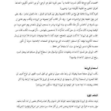
شخصيات كثيرة مع قلة الكتل السردية الخاصة بها" بصير القرية المعلم غير الرسمي- أبو نورا التاجر الكويتي- الضابط
العراقي المتعاون مع المقاومة الكويتية- نورا- واخرون).
تجربة كتابة رواية تفاعلية هي نوع من الكتابة التجريبية وهي اول تجربة في العراق ، جاء العنوان مباشرا ، وقد يعني
(من يقول الحقيقة يقتل) و(المدونات تمحى) ، وقد تأثر الكاتب كثيرا بمجموعة من الروايات والكتب وهو يخشى ان
يتهم بالسرقة او الاقتباس ذكر تلك الكتب في نهاية الرواية ونادر ما يستعين الروائي بالمصادر وهو اضفى مزيدا من
الواقعية وصارت كأنها مذكرات بل حتى كتاب المذكرات لا يستعينون بالهوامش ، ذكر فهرست الكتب قللت من
الجانب الفني في الرواية" اذا كنت عزيزي المتصفح، تعرف كتابا ذا صلة بموضوعات المدونات فلا تتردد في إرسال
نسخته الكترونية لموقعنا ..كما نستقبل الاقتباسات التي تود نشرها في الصفحات الافتتاحية، شرط أن تكون
متضمنة لفكرة تسمو بأرواحنا في سماء الاستيقاظ"ص 344 . .
اعتمد الروائي على قساوة الاحداث والمعلومات المذكورة والسؤال هل استطاع الروائي صياغتها فنيا وجعل السرد
يرتفع الى مستوى الاحداث وقسوتها؟
استخدام الروابط
يكتب الروائي صفحة معينة ويحولك الى رابط ملف صوتي او فيلمي اي تحول السرد اللغوي الى انواع أخرى الى
اللغة البصرية او السمعية! واذا كان ما موجود في الرابط هو نفسه في الورق فلا ضرورة لهذا الرابط واذا كان
يختلف ويضيف لنا شيئا جديدا غير الموجود في الرواية الورقية سنكون امام روايتين!
المشاهد المؤثرة
توجد مشاهد في الرواية مؤثرة وقوية مشهد انموذجا دفن المدونين وهم احياء واحدهم يتصور ان امه تأتيه مشهد
مؤثر يشبه ما اقرأه في الروايات العالمية وبنفس القدر او اكثر هناك سرد مباشر عن امريكا والمؤامرة الامريكية.