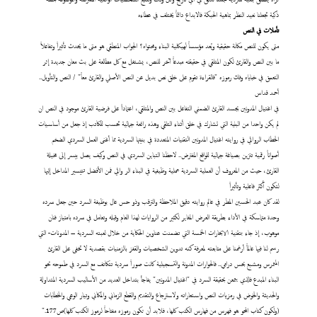
ذكية تجعلنا نعيد النظر بماهية الحبكة فالابداع دائماً يختلف في عطاءه
تأملات
في النص
متى
يكون للنص مكانة حقيقية ويُعد مؤسساً لهيكلية البناء ومحتواه؟ الجواب المنطقي هو متى ما يحدث تأثيراً وتفاعلاً
ما بين النص والقارئ لكون المتلقي في حقيقته مبدعاً آخر للنص، يشتغل مع كل مطالعة على بث معان جديدة إثر
التعمق في خباياه وفك رموزه "فالقراءة تقوم على خلق نص بديل عن النص الأصلي والقارئ معاً" / النص والتأويل..
أحمد قداس
في اغتيال المدونين يجسد القارئ الضمني التفاعل بين النص والمتلقي، اعتماداً على فرضية القارئ موجود في النص ان
لم يكن واحدا من البنية التي تشارك في خلق أثناء التلقي وهذه رائعة جمالية تحسب للكاتب إذ جعل من أساسيات
الخطاب الروائي في روايته اغتيال المدونين التقنيات المتعددة في بنيتها السردية مما أغنى العمل السردي الضخم
أصواتاً رقمية تتزين بصياغة جمالية للواقع المفترض.. لاحظنا التباين السردي في النص وكيف يصل بيسر إلى مخيلة
القارئ، حيث من المعروف أن العملية السردية عملية وظيفية في البناء الر وائي فمن الأفضل تتيسير المداخل إليها
لتكون أكثر فاعلية وتأثيراً
لقد كان عبد الحسين المطر في عالم روايته دقيق الملاحظة والترقب وذو حس عال بوظيفة السرد حين جعل سرده
وحدة متماسكة في الأداء بطريقة العرض المغاير لكثير من الروايات لهذا العام وقبله وتعامل في سرده بامتياز فنان
موهوب، إذ جاء بتقنية الابحارات الخمسة التي تضمنت عناوين الحكاية من خلال لعبته السردية – المدونات- التي
رسم لنا فيها عالماً أرغمنا على متابعته لمعرفة كنه تدوين الشخصيات والقفز بالزمنيات بقصدية لا تخفى على القارئ
المتمرس ومشبع بحس درامي.. فالحوارات المدونة والتسجيلية كانت صوراً سردية تتكاتف مع السرد في طموحه نحو
البناء المبدع فالذي يتمعن بحقيقة السرد في "اغتيال المدونين" يفاجأ بتداخل العديد من الأساليب السردية المتداولة
والحديثة والخوض في رمزيات النص واستعاراته ولاسترجاع والتقديم والقطع الزماني والمكاني وتيار الوعي والخطابات
(ولكون كتاب المحو هو فهرس من فهارس الكتب كلها، فلابد أن تكون رموزه مفتاحاً لرموز الكتب كلها)ص177."