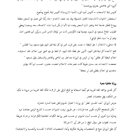
كيرونا التي هاجمتني بضراوة ووحشية "
كابوس ليلة الانسحاب – كابوس أميرة الورد (أمنية الايزيدية)- كابوس ليلة يأجوج ومأجوج
استحضار الاموات (الام ميادة الحامل المشنوقة وتلد بعد تننفيذ الاعدام - ماما زكية التي تعمل في السجن منظفة
ويودع الطفل عندها امانة وتتغير ادارة السجن وتعده ابنها لأنها لم يكن لديها ابناء- الاصدقاء سعد وسعيد) ويعطي
الطبيب المعالج لمسعود في السويد توصيفا لهذه الكوابيس (انت من اولئك الناس الذين يدركون أنهم يحلمون اثناء
نومهم أو ما اسماه بالحلم الواعي)
3- شاطىء الاحلام / حلم اليقطة – جسد يغلي قرب النهر في كل ليلة قبل النوم يقوم مسعود بهذا الطقس "
افتح الاجندة كل ليلة،قبل النوم، لأدون حلم يقظة ذلك اليوم، ثم اغط في نوم عميق دون احلام، فقد استنزفت
احلام اليقظة كل طاقتي" وبما ان الزمن في الرواية متداخل بين الماضي والحاضر والمستقبل يقول مسعود "
تصفحت الاجندات بعد سنين طويلة كانت تضم مئات الاحلام انتخبت حلمين، احسب انهما كانا نبؤتين
شاهدتهما في احلام يقظتي قبل ان يتحققا"
رواية تفاعلية متعبة
اكبر تحدي تواجهه اللغة العربية هو كيفية انسجامها مع الواقع الرقمي على الرغم ما تملكه اللغة العربية من مرونة ما يمكنها
من التكيف وفق مقتضيات العصر.
حرص الروائي "عبد الحسين المطر" في رواية ( اغتيال المدونين)على تقنية السارد المشارك
" يمكن للمتصفح الكريم تكوين عدة قراءات، عن طريق ترتيب المدونات حسب ( التاريخ الزمني تصاعديا مرة
وتنازليا مرة أخرى أو حسب أسماء المدونين او حسب تغيير روابط الكلمات المفتاحية) فكل قراءة ترسم له خريطة
جديدة، للجواب على سؤال الموقع، ( من قتل أبي ؟) ص11
كما خلق الروائي تنوع في الشخصيات وطريقة تفكيرها وأبعاد الشخصيات الثلاثة ( الجسدية والنفسية والاجتماعية)