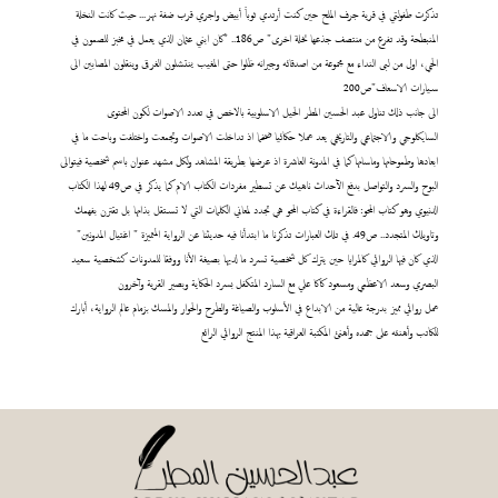
تذكرت طفولتي في قرية جرف الملح حين كنت أرتدي ثوباً أبيض واجري قرب ضفة نهر... حيث كانت النخلة
المنبطحة وقد تفرع من منتصف جذعها نخلة اخرى" ص186.. "كان ابني عثمان الذي يعمل في مخبز للصمون في
الحي، اول من لبى النداء مع مجموعة من اصدقائه وجيرانه ظلوا حتى المغيب ينتشلون الغرقى وينقلون المصابين الى
سيارات الاسعاف"ص200
الى جانب ذلك تناول عبد الحسين المطر الحيل الاسلوبية بالاخص في تعدد الاصوات لكون المحتوى
السايكلوجي والاجتماعي والتاريخي يعد عملا حكائيا ضخما اذ تداخلت الاصوات وتجمعت واختلفت وباحت ما في
ابعادها وطموحاتها وماساتها كما في المدونة العاشرة اذ عرضها بطريقة المشاهد ولكل مشهد عنوان باسم شخصية فيتوالى
البوح والسرد والتواصل بدفع الآحداث ناهيك عن تسطير مفردات الكتاب الام كما يذكر في ص49 لهذا الكتاب
الدنيوي وهو كتاب المحو: فالقراءة في كتاب المحو هي تجدد لمعاني الكلمات التي لا تستقل بذاتها بل تقترن بفهمك
وتاويلك المتجدد.. ص49. في تلك العبارات تذكرنا ما ابتدأنا فيه حديثنا عن الرواية المتميزة " اغتيال المدونين"
الذي كان فيها الروائي كالمرايا حين يترك كل شخصية تسرد ما لديها بصيغة الأنا ووفقا للمدونات كشخصية سعيد
البصري وسعد الاعظمي ومسعود كاكا علي مع السارد المتكفل بسرد الحكاية وبصير القرية وآخرون
عمل روائي مميز بدرجة عالية من الابداع في الأسلوب والصياغة والطرح والحوار والمسك بزمام عالم الرواية، أبارك
للكاتب وأهنئه على جهده وأهنئ المكتبة العراقية بهذا المنتج الروائي الرائع