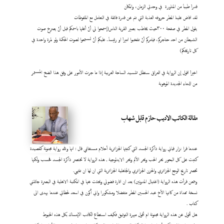
قدراَ طيباَ من المناورة في وحدتي الزمان، والمكان
لقد افاض علينا المطر حروفه العذبة التي تنم عن قدرة فائقة في التعامل مع الملفوظات
يقول المطر في صفحة ٣٠٠حيث يخاطب بصير القرية الناس(إسمحوا لي أنْ أعلنها باسمكم قبل أنْ يصرخ صوت
الشيطان من احد حناجركم، فيامركم أنْ تنتخبوا اميراَ او رئيساَ.. عليكم أنْ تستمعوا لصوت الحكمة ولو لمرة واحدة في
كل تاريخكم)
اخيراَ اقول إن الرواية في العراق ستظل تتسيد الساحة العربية إذا ما جرت الأمور على وفق هذا الضخ المستمر
من الدماء الجديدة الموهوبة
مقالة الكاتب الاديب حازم قابل شهاب
عندما قرا نزار قباني رواية ذاكرة الجسد التي كتبتها الجزائرية أحلام مستغانمي قال : انها ولله رواية مجنونة كقصيدة
كتبت على كل البحور بحر الحب وبحر الألم وبحر الايدلوجية , هذه الرواية لا تختصر ذاكرة الجسد فحسب ولكنها
تخصر تاريخ الوجع الجزائري والحزن الجزائري والجاهلية الجزائرية التي ان لها ان تنتهي.
وبتمعن قرأت هذه الرواية (اغتيال المدونين) بعد ان اثارة فضولي وبحثت عنها في المكتبة الاهلية في البصرة جائتني
نسخة مهداة من كاتبها الأخ عبد الحسين المطر متفضلا ومشكورا واني أكون في اسعد لحظاتي عندما يهدى الى
كتاب
.
هل أقول عن هذه الرواية مجنونة ام أقول مبهرة التوثيق فكيف استطاع الكاتب الإمساك بكل هذه الخيوط