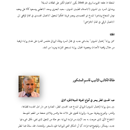
المنفلقة مما خلفته الحروب) وفي عام 2040 يكون الاهتمام الكبير على الطاقات البديلة!
ويتداول السرد بين المدونين (الاصدقاء الطيبين المدونين، سعيد البصري وسعد الاعظمي ومسعود كاكا علي وحفيد
تومان الشجاع وشاعرنا المبدع ذو القصيدتين وبصير قريتنا الحكيم! ليتحول الاغتيال الجسدي في العالم الواقعي الى
الاغتيال الرقمي في العالم الافتراضي!
الخاتمة
تتميز رواية" إغتيال المدونين" ببناء فني جديد في مجال السرد ويملك الروائي هاجس القدرة على تقديم رواية تاريخية
من خلال واقعية الأحداث وخصوبة الخيال. رواية تستحق القراءة ومزيدا من النقد.
مقالة الكاتب الاديب قاسم المشكور
عبد
الحسين المطر يبحر في أمواج المعرفة المميتة/الجزء الاول
بين يديّ رواية (إغتيال المدونين) للروائي المبدع عبد الحسين المطر، الصادرة عن دار امل الجديدة للطباعة،
والنشر، والتوزيع ومقرها سورية، والرواية تحتوي على ثلاث مئة وخمس وثلاثين صفحة من الحجم المتوسط
الانطباع الأول الذي خرجت به بعد الإنتهاء من قراءة الرواية، هو حالة من الذهول الذي لفني، فكل شيء فيها
جديد، ومبتكر، والموضوع فيه فرادة، كما أن الشكل الفني للروائية مملوء بالسحر، والدهشة، فقد سلك فينا المطر