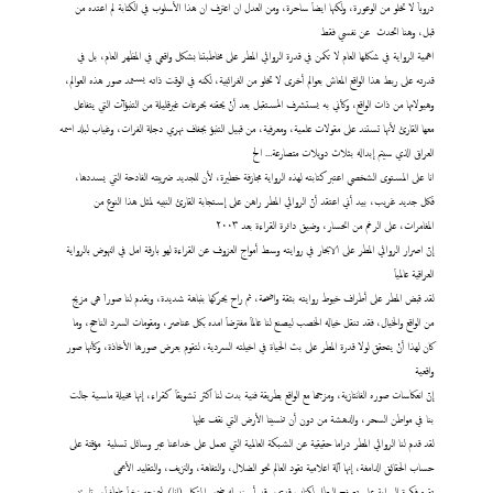
دروباَ لا تخلو من الوعورة، ولكنها ايضاَ ساحرة، ومن العدل ان اعترف ان هذا الأسلوب في الكتابة لم اعتده من
قبل، وهنا اتحدث عن نفسي فقط
اهمية الرواية في شكلها العام لا تكمن في قدرة الروائي المطر على مخاطبتنا بشكل واقعي في المظهر العام، بل في
قدرته على ربط هذا الواقع المعاش بعوالم أخرى لا تخلو من الغرائبية، لكنه في الوقت ذاته يستمد صور هذه العوالم،
وهيولاتها من ذات الواقع، وكأني به يستشرف المستقبل بعد أنْ يحقنه بحرعات غيرقليلة من التنبؤآت التي يتفاعل
معها القارئ لأنها تستند على مقولات علمية، ومعرفية، من قبيل التنبؤ بجفاف نهري دجلة الفرات، وغياب لبلد اسمه
العراق الذي سيتم إبداله بثلاث دويلات متصارعة... الخ
انا على المستوى الشخصي اعتبر كتابته لهذه الرواية مجازفة خطيرة، لأن للجديد ضريبته الفادحة التي يسددها،
فكل جديد غريب، بيد أني اعتقد أنّ الروائي المطر راهن على إستجابة القارئ النبيه لمثل هذا النوع من
المغامرات، على الرغم من انحسار، وضيق دائرة القراءة بعد ٢٠٠٣
إنّ اصرار الروائي المطر على الابحار في روايته وسط أمواج العزوف عن القراءة لهو بارقة امل في النهوض بالرواية
العراقية عالمياَ
لقد قبض المطر على أطراف خيوط روايته بثقة واضحة، ثم راح يحركها بنباهة شديدة، ويقدم لنا صوراَ هي مزيج
من الواقع والخيال، فقد تنقل خياله الخصب ليصنع لنا عالماَ مفترضاَ امده بكل عناصر، ومقومات السرد الناجح، وما
كان لهذا أنْ يتحقق لولا قدرة المطر على بث الحياة في اخيلته السردية، لتقوم بعرض صورها الأخاذة، وكأنها صور
واقعية
إنّ انعكاسات صوره الفانتازية، ومزجها مع الواقع بطريقة فنية بدت لنا اكثر تشويقاَ كقراء، إنها مخيلة ماسية جالت
بنا في مواطن السحر، والدهشة من دون أن تنسينا الأرض التي نقف عليها
لقد قدم لنا الروائي المطر دراما حقيقية عن الشبكة العالمية التي تعمل على خداعنا عبر وسائل تسلية مؤقتة على
حساب الحقائق الدامغة، إنها آلة اعلامية تقود العالم نحو الضلال، والتفاهة، والنزيف، والتقليد الأعمى
تقوم فكرة الرواية على تصفح البطل لكتاب قديم، وقد أسند له ضمير المتكلم (انا) ليمنحه زخماَ عاطفياَ، وتاريخ