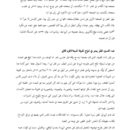
تصفحه لهذا الكتاب في العام ٢٠٤٠، ليكتشف أنّ صفحاته تخبره عن توديع ابيه له، وحينما يستمر في تقليب
صفحاته يكتشف إنها الصفحة الأخيرة، مثلما كانت المرة الأخيرة التي رأى فيها اباه
يقول المطر في الصفحة الأولى على لسان بطله(إستيقظ، قالها لي ابي حين رآني يوماَ.. فعلى الإنسان إلا يقرأ الا
تلك الكتب التي توقظه، وتغير حياته)، ولكن البطل لم يكن يوماَ كاتباَ للقصص، حينها فقط تفتق ذهنه عن فكرة
جهنمية تقضي بإنشاء موقع إلكتروني يرتبط بمجموعة من الروابط، والمدونات، وقام بتعميمه على الشبكة العالمية،
قبل أنْ تتم تصفيته
عبد
الحسين المطر يبحر في امواج المعرفة المميتة/الجزء الثاني
من قبل ذات الطرف الذي قام بتصفية ابيه مع رفاقه قبل عشرين عام، اما الهدف من انشاء هذا الموقع فهو البحث
عن جواب لسؤاله الملح الذي تطرحه الرواية على لسان البطل، من قتل ابي؟، وهذا السؤال جعله حتى كتابة هذا
السطور كما يؤكد في مدونته والذي يحمل تاريخ العاشر من أيلول في العام ٢٠٤٠ ميلادي يستمر بالتنقل بين مجموعة
من الدويلات الصغيرة المتحاربة فيما بينها، والتي تكونت بدلاَ عن بلد كان يسمى العراق، أو بلاد مابين النهرين اللذين
أصابهما الجفاف، ولم يعودا يلتقيان، اما جولاته التي كان يقوم بها، فقد كان الغرض منها هو البحث عن الحقيقة التي
يرى أنّ تشمل جميع الملفات بكل انواعها النصية، والصورية، والصوتية، والتصويرية في محاولة منه لتحليل الأحداث
التي وقعت خلال حياة ابيه، وادت إلى إغتياله، والاستيلاء على الرموز التي تسمح بالولوج إلى المدونات،
وتستمر الأحداث المشوقة التي لا اريد انْ احرق على القارئ متعته في متابعة أحداثها، والتعرف على المزيد من
التفاصيل المهمة فيها
لقد قدم الروائي المطر سرداَ متفرداَ بكل مستوياته، اما اللغة فكانت نفيسة بالقدر الذي يضعها في مراقي الإبداع،
فكانت ملفوظاته كما النقش الجميل المحفور على لوحة من الفضة
لقد قام المطر بطرح موضوعه المتخيل ليستقيم على جناحي الرواية ببعديها الواقعي، والخيالي، مبدياَ في الوقت عينه