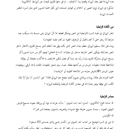
هذه الرواية) فهل تفقد الرواية واقعيتها بهذا الاعتراف ، ام هي دعوة للقارئ للبحث عن الروابط الالكترونية
المذكورة في الرواية لرؤية الصور او الافلام او العوامل المساعدة التي تكمل عملية التدوين الذي يمثل السرد الناقص
لأحداث الرواية.
دور الكتابة الترابطية
اختار الروائي في تقنية السرد (الترابطية) في النص وبشكل مخطط له! لأن الروائي يقرر مسبقا بانه سيكتب نصا
مترابطا (أنا رجل عملي لا أهتم بالخيال أو الزخارف اللغوية بل أهتم بتقنية المعلومات)
وبناء على ذلك سيقوم الروائي بتنظيم بنيات النص الذي يكتبه وفق هذا النظام الذي يسمح للقارئ بالانتقال داخل
النص تبعا لذلك وليكون النص المترابط مدخل الى جماليات الابداع التفاعلي! لوجود اكثر من سارد (مدون) كما
يسمح الروائي بمشاركة القارئ بإبداء رأيه بعد نهاية كل فصل ليكون # إتصل بنا # أكتب تعليقك أو سؤالك
(ملاحظة هامة:- معلومات المرسل لن يتم كشفها مطلقا، حيث سيتم تشفير المعلومات الخاصة بإسمه الرقمي، ومعلومات
عنوان المرسل (IP) لغرض حمايته من الملاحقة القانونية أو الارهابية.)
اهمية القراءة مثل هكذا روايات وبالتالي ضرورة كتابتها يفصح عنها الروائي قائلا:" على الانسان الا يقرأ إلا تلك
الكتب التي توقظه وتغير حياته) فما هي مصادر الكتابة الترابطية والتفاعلية للرواية ؟
مصادر الترابطية
1- شاشة اللوح الالكتروني : السارد احد ابناء المدونين " بدأت بقراءة ما دونه أبي ورفاقه بصوت مسموع لغرض
التوثيق الصوت ، مبتدئا بتدوين خارطة موقع المدونات والتعريف بالمدونين بصفحة (من نحن؟)
2- الكوابيس
له دور في السرد لتوضيح من اصاب احد المدونين من انكسار نفسي واذى جسدي (كاكا مسعود)
"ضع الورقة والقلم أو جهاز التسجيل قرب سريرك وسجل كل شيء فور استيقاظك من الحلم. بدأت بكتابة كوابيس