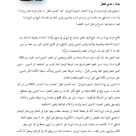
بغداد - حمدي العطار
استغرق وقت قراءة ودراسة رواية (اغتيال المدونين) للروائي "عبد الحسين المطر" ما يعادل قراءة عشر روايات!
وانا لست نادما فهي تعد بالنسبة لي درسا في السرد والتدوين وتمرين للنقد في مثل هذا النوع من الروايات!
تحية ابداعية لهذا المبدع في مجال السرد المختلف!
تحتاج قراءة رواية من هذا النوع قارئ تفاعلي يشترك مع الروائي في تذوق وكتابة الاحداث ومعرفة التداخل بين
الازمنة (الداخلية والخارجية والذاتية والزمن النفسي والزمن التاريخي) اي القارئ العادي الذي يريد متعة من دون
جهد قد لا يكمل مثل هذه الروايات المعقدة والشخصيات المركبة!
عتبة العنوان بحد ذاتها كونت لدي مساحة واسعة من التأمل وارجعتني الى (عصر التدوين) عند العرب اي 150
هجرية بداية ارساء اسس العلوم الحضارية وفي هذه المرحلة الزمنية انتقل العرب من الشفاهية الى التدوين ، تدوين
أصول النحو واصول الفقه وتفسير القرآن ، وسميت المرحلة بعصر التدوين وبالتأكيد سبقتها (الكتابة) لكن التدوين
اعلى مرتبة من الكتابة فهي التي ارست العلوم والحضارة العلمية.
اما التدوين في رواية (اغتيال المدونين) للروائي " عبد الحسين المطر" الصادرة سنة الاصدار 2022 من دار أمل
الجديدة – سوريا وتقع في 345 صفحة من القطع الكبير اتخذت من عنصر التفاعل اساسا للتدوين وهو مصطلح
معاصر مأخوذ من الشبكة العنكبوتية ، مدونات تنزل على شكل pdf او ملفات( ورد) مرفقة بالصور والافلام
والموسيقى والفنون البصرية الاخرى السينما والدراما والافلام الوثائقية والفنون التشكيلية.
الغموض في هذه الرواية لعبة ذكية غير مفتعلة الحاجة الى توضيحه يتطلب وجود خبرة في التفاعل مع وسائل التواصل
الاجتماعي لمعرفة ابعاد القصص او المحاور للمدونات الالكترونية وتداخلها على الواقع ، قد لا تصل المعلومة كاملة
للمتلقي اذا لا يكتشف سر تقنيات السرد في هذه الرواية على الاخص ان الراوي يتحكم في كل شيء وهو
الكاتب والراوي بنفس الوقت ، هنا يشعرك الروائي باستخدام الميتا سرد ويقول لك في كل فقرة وسطر (أنا اكتب