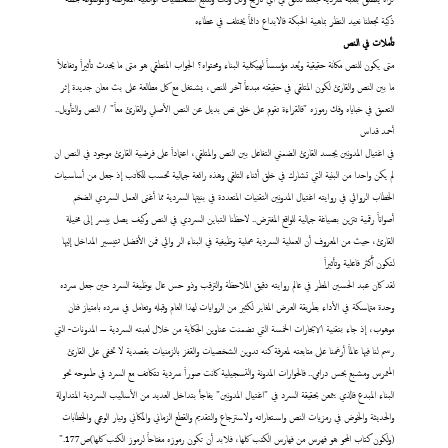
ذكية تجعلنا نعيد النظر بماهية الحبكة فالابداع دائماً يختلف في عطاءه
تأملات
في النص
متى
يكون للنص مكانة حقيقية ويُعد مؤسساً لهيكلية البناء ومحتواه؟ الجواب المنطقي هو متى ما يحدث تأثيراً وتفاعلاً
ما بين النص والقارئ لكون المتلقي في حقيقته مبدعاً آخر للنص، يشتغل مع كل مطالعة على بث معان جديدة إثر
التعمق في خباياه وفك رموزه "فالقراءة تقوم على خلق نص بديل عن النص الأصلي والقارئ معاً" / النص والتأويل..
أحمد قداس
في اغتيال المدونين يجسد القارئ الضمني التفاعل بين النص والمتلقي، اعتماداً على فرضية القارئ موجود في النص ان
لم يكن واحدا من البنية التي تشارك في خلق أثناء التلقي وهذه رائعة جمالية تحسب للكاتب إذ جعل من أساسيات
الخطاب الروائي في روايته اغتيال المدونين التقنيات المتعددة في بنيتها السردية مما أغنى العمل السردي الضخم
أصواتاً رقمية تتزين بصياغة جمالية للواقع المفترض.. لاحظنا التباين السردي في النص وكيف يصل بيسر إلى مخيلة
القارئ، حيث من المعروف أن العملية السردية عملية وظيفية في البناء الر وائي فمن الأفضل تتيسير المداخل إليها
لتكون أكثر فاعلية وتأثيراً
لقد كان عبد الحسين المطر في عالم روايته دقيق الملاحظة والترقب وذو حس عال بوظيفة السرد حين جعل سرده
وحدة متماسكة في الأداء بطريقة العرض المغاير لكثير من الروايات لهذا العام وقبله وتعامل في سرده بامتياز فنان
موهوب، إذ جاء بتقنية الابحارات الخمسة التي تضمنت عناوين الحكاية من خلال لعبته السردية – المدونات- التي
رسم لنا فيها عالماً أرغمنا على متابعته لمعرفة كنه تدوين الشخصيات والقفز بالزمنيات بقصدية لا تخفى على القارئ
المتمرس ومشبع بحس درامي.. فالحوارات المدونة والتسجيلية كانت صوراً سردية تتكاتف مع السرد في طموحه نحو
البناء المبدع فالذي يتمعن بحقيقة السرد في "اغتيال المدونين" يفاجأ بتداخل العديد من الأساليب السردية المتداولة
والحديثة والخوض في رمزيات النص واستعاراته ولاسترجاع والتقديم والقطع الزماني والمكاني وتيار الوعي والخطابات
(ولكون كتاب المحو هو فهرس من فهارس الكتب كلها، فلابد أن تكون رموزه مفتاحاً لرموز الكتب كلها)ص177."