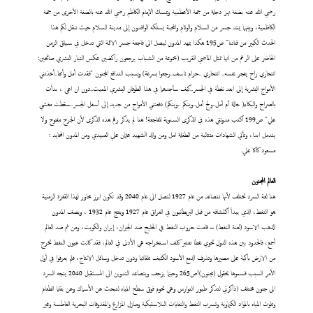
رضي الله عنه بضفة نهر دجلة من جهة الأعظمية ويمسك الإمام الكاظم رضي الله عنه بالضفة الأخرى من جهة
الكاظمية، وبينهما يمتد جسر من السلام والوئام والمحبة يسلكه الوافدون إلى مدينة السلام حيث ننقل لكم هذا
الحدث الكبير من قناتنا" ص195 هكذا يمهد المدون ليصل الى فاجعة جسر الائمة التي تدخل في سياق الزمن
الحاضر على الرغم من انها تمثل الماضي القريب (مجموعة من الشباب يرجعون راكضين عكس التيار البشري صائحين:
انتحاري راح يفجر نفسه.. انتحاري ..حزام ناسف..رجعوا بسرعة) وبسبب التدافع المجنون "فقدت أمل وأمها..أخذتني
الأمواج البشرية إلى ابعد نقطة في الجسر..كيف سأجدهما في هذا الطوفان البشري المميت..دون ان اعي ، بدأت
بالصراخ والبكاء( خالة أم أمل..ولج أمل..وينكم ..وينكم) دفعتني الأمواج من جديد إلى أسفل الجسر..سقطت مغشي
علي" ص199 اكتب مدونتي هذه في الذكرى السنوية للفاجعة! هنا لم يذكر رقم هذه الذكرى لأن الجرح مفتوح ولا
يندمل ابدا، وتأتي الشهادات متتالية من الطفلة امل ومن والد الشهيد عثمان علي العبيدي ومن المدون المحايد :
مسعود كاكا علي.
العالم المجنون
هنا لغة السرد تختلف لأنها تتصاعد من عام 1927 لتصل الى عام 2040 وقد تكون ابرز محاور لهذا القفزة الزمنية
هو النفط، الذي يبدأ اكتشافه من قبل البريطانيون في العراق عام 1927 وينتج عام 1932 ، ويصف المدون
الذهب الاسود (لعنة النفط) – قامت حروب النفط في الخليج ضد الجيران، إيران والكويت، ومن ثم ضد العالم
أجمع، فالحدود بين هذه الدول تحوي نفطا تعتبر كلف استخراجه هي الأدنى في العالم، فقد كانت عيون النفط تخرج
من الارض باكية على مصيرها وتذرف الدمع الأسود الكثيف تلقائيا ودون تدخل وسائل الانتاج، فلم يعرفوا في أول
الأمر السبب فسموها بحقول (مجنون)!ص265 وحينما يزحف ويتصاعد التدوين الى المستقبل 2040 يتجه السرد
الى جنون مختلف (ذاكرتي لتذكر طيور النوارس وهي تحوم فوق سطح المياه لتبحث عن الأسماك وعن بقايا الطعام
وتلوث المياه بالمواد الكيماوية وتسرب النفط والنفايات البلاستيكية ومبازل المزارع والمقذوفات البحرية الغاطسة وغير