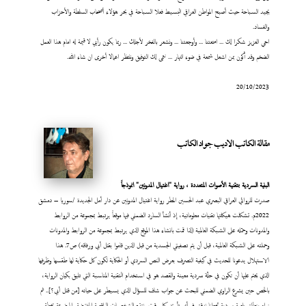
يجيد السباحة حيث أصبح المواطن العراقي البسيط فعلا السباحة في بحر هؤلاء أصحاب السلطة والأحزاب
والفساد.
اخي العزيز شكرا لك ... امتعتنا ... وأوجعتنا ... ونشعر بالفخر لأجلك ... ربما يكون رأيي لا قيمة له امام هذا العمل
الضخم وقد أكون بمن اشعل شمعة في ضوء النهار ... نتمى لك التوفيق وننتظر اعمالا أخرى ان شاء الله.
20/10/2023
مقالة الكاتب الاديب جواد الكاتب
البنية السردية بتقنية الأصوات المتعددة ، رواية "اغتيال المدونين" انموذجاً
صدرت للروائي العراقي البصري عبد الحسين المطر رواية اغتيال المدونين عن دار أمل الجديدة /سوريا – دمشق
2022م. تشكلت هيكلتها تقنيات معلوماتية، إذ أنشأ السارد الضمني فيها موقعاً يرتبط بمجموعة من الروابط
والمدونات وحمّله على الشبكة العالمية (لذا قمت بانشاء هذا الموقع الذي يرتبط بمجموعة من الروابط والمدونات
وحملته على الشبكة العالمية، قبل أن يتم تصفيتي الجسدية من قبل الذين قاموا بقتل أبي ورفاقه) ص7. هذا
الاستهلال يدعونا للحديث في كيفية التصرف بعرض النص السردي أو الحكاية لكون كل حكاية لها طقسها وظرفها
الذي يحتم عليها أن تكون في حلّة سردية معينة والقصد هو في استخدام التقنية المناسبة التي تليق بكيان الرواية،
بالخص حين يشرع الراوي الضمني للبحث عن جواب شاف للسؤال الذي يسيطر على حياته [من قتل أبي؟].. ثم
نراه ينطلق بلعبة سردية تجعلنا ندقق في أي تأريخ وكل وقت ونتتبع الشخصيات الواقعية المفترضة والموضوعة بخطة