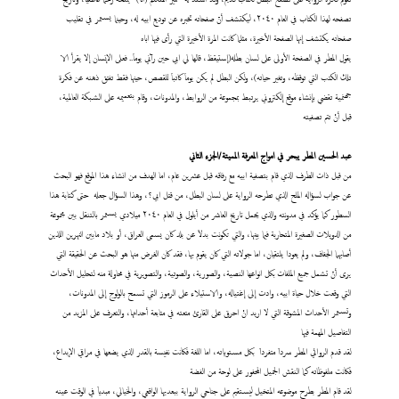
تصفحه لهذا الكتاب في العام ٢٠٤٠، ليكتشف أنّ صفحاته تخبره عن توديع ابيه له، وحينما يستمر في تقليب
صفحاته يكتشف إنها الصفحة الأخيرة، مثلما كانت المرة الأخيرة التي رأى فيها اباه
يقول المطر في الصفحة الأولى على لسان بطله(إستيقظ، قالها لي ابي حين رآني يوماَ.. فعلى الإنسان إلا يقرأ الا
تلك الكتب التي توقظه، وتغير حياته)، ولكن البطل لم يكن يوماَ كاتباَ للقصص، حينها فقط تفتق ذهنه عن فكرة
جهنمية تقضي بإنشاء موقع إلكتروني يرتبط بمجموعة من الروابط، والمدونات، وقام بتعميمه على الشبكة العالمية،
قبل أنْ تتم تصفيته
عبد
الحسين المطر يبحر في امواج المعرفة المميتة/الجزء الثاني
من قبل ذات الطرف الذي قام بتصفية ابيه مع رفاقه قبل عشرين عام، اما الهدف من انشاء هذا الموقع فهو البحث
عن جواب لسؤاله الملح الذي تطرحه الرواية على لسان البطل، من قتل ابي؟، وهذا السؤال جعله حتى كتابة هذا
السطور كما يؤكد في مدونته والذي يحمل تاريخ العاشر من أيلول في العام ٢٠٤٠ ميلادي يستمر بالتنقل بين مجموعة
من الدويلات الصغيرة المتحاربة فيما بينها، والتي تكونت بدلاَ عن بلد كان يسمى العراق، أو بلاد مابين النهرين اللذين
أصابهما الجفاف، ولم يعودا يلتقيان، اما جولاته التي كان يقوم بها، فقد كان الغرض منها هو البحث عن الحقيقة التي
يرى أنّ تشمل جميع الملفات بكل انواعها النصية، والصورية، والصوتية، والتصويرية في محاولة منه لتحليل الأحداث
التي وقعت خلال حياة ابيه، وادت إلى إغتياله، والاستيلاء على الرموز التي تسمح بالولوج إلى المدونات،
وتستمر الأحداث المشوقة التي لا اريد انْ احرق على القارئ متعته في متابعة أحداثها، والتعرف على المزيد من
التفاصيل المهمة فيها
لقد قدم الروائي المطر سرداَ متفرداَ بكل مستوياته، اما اللغة فكانت نفيسة بالقدر الذي يضعها في مراقي الإبداع،
فكانت ملفوظاته كما النقش الجميل المحفور على لوحة من الفضة
لقد قام المطر بطرح موضوعه المتخيل ليستقيم على جناحي الرواية ببعديها الواقعي، والخيالي، مبدياَ في الوقت عينه