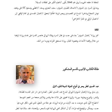
المنفلقة مما خلفته الحروب) وفي عام 2040 يكون الاهتمام الكبير على الطاقات البديلة!
ويتداول السرد بين المدونين (الاصدقاء الطيبين المدونين، سعيد البصري وسعد الاعظمي ومسعود كاكا علي وحفيد
تومان الشجاع وشاعرنا المبدع ذو القصيدتين وبصير قريتنا الحكيم! ليتحول الاغتيال الجسدي في العالم الواقعي الى
الاغتيال الرقمي في العالم الافتراضي!
الخاتمة
تتميز رواية" إغتيال المدونين" ببناء فني جديد في مجال السرد ويملك الروائي هاجس القدرة على تقديم رواية تاريخية
من خلال واقعية الأحداث وخصوبة الخيال. رواية تستحق القراءة ومزيدا من النقد.
مقالة الكاتب الاديب قاسم المشكور
عبد
الحسين المطر يبحر في أمواج المعرفة المميتة/الجزء الاول
بين يديّ رواية (إغتيال المدونين) للروائي المبدع عبد الحسين المطر، الصادرة عن دار امل الجديدة للطباعة،
والنشر، والتوزيع ومقرها سورية، والرواية تحتوي على ثلاث مئة وخمس وثلاثين صفحة من الحجم المتوسط
الانطباع الأول الذي خرجت به بعد الإنتهاء من قراءة الرواية، هو حالة من الذهول الذي لفني، فكل شيء فيها
جديد، ومبتكر، والموضوع فيه فرادة، كما أن الشكل الفني للروائية مملوء بالسحر، والدهشة، فقد سلك فينا المطر