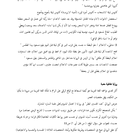
كيرونا التي هاجمتني بضراوة ووحشية "
كابوس ليلة الانسحاب – كابوس أميرة الورد (أمنية الايزيدية)- كابوس ليلة يأجوج ومأجوج
استحضار الاموات (الام ميادة الحامل المشنوقة وتلد بعد تننفيذ الاعدام - ماما زكية التي تعمل في السجن منظفة
ويودع الطفل عندها امانة وتتغير ادارة السجن وتعده ابنها لأنها لم يكن لديها ابناء- الاصدقاء سعد وسعيد) ويعطي
الطبيب المعالج لمسعود في السويد توصيفا لهذه الكوابيس (انت من اولئك الناس الذين يدركون أنهم يحلمون اثناء
نومهم أو ما اسماه بالحلم الواعي)
3- شاطىء الاحلام / حلم اليقطة – جسد يغلي قرب النهر في كل ليلة قبل النوم يقوم مسعود بهذا الطقس "
افتح الاجندة كل ليلة،قبل النوم، لأدون حلم يقظة ذلك اليوم، ثم اغط في نوم عميق دون احلام، فقد استنزفت
احلام اليقظة كل طاقتي" وبما ان الزمن في الرواية متداخل بين الماضي والحاضر والمستقبل يقول مسعود "
تصفحت الاجندات بعد سنين طويلة كانت تضم مئات الاحلام انتخبت حلمين، احسب انهما كانا نبؤتين
شاهدتهما في احلام يقظتي قبل ان يتحققا"
رواية تفاعلية متعبة
اكبر تحدي تواجهه اللغة العربية هو كيفية انسجامها مع الواقع الرقمي على الرغم ما تملكه اللغة العربية من مرونة ما يمكنها
من التكيف وفق مقتضيات العصر.
حرص الروائي "عبد الحسين المطر" في رواية ( اغتيال المدونين)على تقنية السارد المشارك
" يمكن للمتصفح الكريم تكوين عدة قراءات، عن طريق ترتيب المدونات حسب ( التاريخ الزمني تصاعديا مرة
وتنازليا مرة أخرى أو حسب أسماء المدونين او حسب تغيير روابط الكلمات المفتاحية) فكل قراءة ترسم له خريطة
جديدة، للجواب على سؤال الموقع، ( من قتل أبي ؟) ص11
كما خلق الروائي تنوع في الشخصيات وطريقة تفكيرها وأبعاد الشخصيات الثلاثة ( الجسدية والنفسية والاجتماعية)