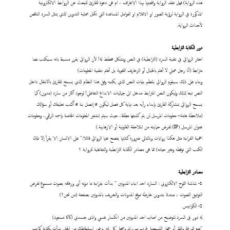
هذه الرواية) فهل تفقد الرواية واقعيتها بهذا الاعتراف ، ام هي دعوة للقارئ للبحث عن الروابط الالكترونية
المذكورة في الرواية لرؤية الصور او الافلام او العوامل المساعدة التي تكمل عملية التدوين الذي يمثل السرد الناقص
لأحداث الرواية.
دور الكتابة الترابطية
اختار الروائي في تقنية السرد (الترابطية) في النص وبشكل مخطط له! لأن الروائي يقرر مسبقا بانه سيكتب نصا
مترابطا (أنا رجل عملي لا أهتم بالخيال أو الزخارف اللغوية بل أهتم بتقنية المعلومات)
وبناء على ذلك سيقوم الروائي بتنظيم بنيات النص الذي يكتبه وفق هذا النظام الذي يسمح للقارئ بالانتقال داخل
النص تبعا لذلك وليكون النص المترابط مدخل الى جماليات الابداع التفاعلي! لوجود اكثر من سارد (مدون) كما
يسمح الروائي بمشاركة القارئ بإبداء رأيه بعد نهاية كل فصل ليكون # إتصل بنا # أكتب تعليقك أو سؤالك
(ملاحظة هامة:- معلومات المرسل لن يتم كشفها مطلقا، حيث سيتم تشفير المعلومات الخاصة بإسمه الرقمي، ومعلومات
عنوان المرسل (IP) لغرض حمايته من الملاحقة القانونية أو الارهابية.)
اهمية القراءة مثل هكذا روايات وبالتالي ضرورة كتابتها يفصح عنها الروائي قائلا:" على الانسان الا يقرأ إلا تلك
الكتب التي توقظه وتغير حياته) فما هي مصادر الكتابة الترابطية والتفاعلية للرواية ؟
مصادر الترابطية
1- شاشة اللوح الالكتروني : السارد احد ابناء المدونين " بدأت بقراءة ما دونه أبي ورفاقه بصوت مسموع لغرض
التوثيق الصوت ، مبتدئا بتدوين خارطة موقع المدونات والتعريف بالمدونين بصفحة (من نحن؟)
2- الكوابيس
له دور في السرد لتوضيح من اصاب احد المدونين من انكسار نفسي واذى جسدي (كاكا مسعود)
"ضع الورقة والقلم أو جهاز التسجيل قرب سريرك وسجل كل شيء فور استيقاظك من الحلم. بدأت بكتابة كوابيس