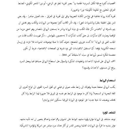
شخصيات كثيرة مع قلة الكتل السردية الخاصة بها" بصير القرية المعلم غير الرسمي- أبو نورا التاجر الكويتي- الضابط
العراقي المتعاون مع المقاومة الكويتية- نورا- واخرون).
تجربة كتابة رواية تفاعلية هي نوع من الكتابة التجريبية وهي اول تجربة في العراق ، جاء العنوان مباشرا ، وقد يعني
(من يقول الحقيقة يقتل) و(المدونات تمحى) ، وقد تأثر الكاتب كثيرا بمجموعة من الروايات والكتب وهو يخشى ان
يتهم بالسرقة او الاقتباس ذكر تلك الكتب في نهاية الرواية ونادر ما يستعين الروائي بالمصادر وهو اضفى مزيدا من
الواقعية وصارت كأنها مذكرات بل حتى كتاب المذكرات لا يستعينون بالهوامش ، ذكر فهرست الكتب قللت من
الجانب الفني في الرواية" اذا كنت عزيزي المتصفح، تعرف كتابا ذا صلة بموضوعات المدونات فلا تتردد في إرسال
نسخته الكترونية لموقعنا ..كما نستقبل الاقتباسات التي تود نشرها في الصفحات الافتتاحية، شرط أن تكون
متضمنة لفكرة تسمو بأرواحنا في سماء الاستيقاظ"ص 344 . .
اعتمد الروائي على قساوة الاحداث والمعلومات المذكورة والسؤال هل استطاع الروائي صياغتها فنيا وجعل السرد
يرتفع الى مستوى الاحداث وقسوتها؟
استخدام الروابط
يكتب الروائي صفحة معينة ويحولك الى رابط ملف صوتي او فيلمي اي تحول السرد اللغوي الى انواع أخرى الى
اللغة البصرية او السمعية! واذا كان ما موجود في الرابط هو نفسه في الورق فلا ضرورة لهذا الرابط واذا كان
يختلف ويضيف لنا شيئا جديدا غير الموجود في الرواية الورقية سنكون امام روايتين!
المشاهد المؤثرة
توجد مشاهد في الرواية مؤثرة وقوية مشهد انموذجا دفن المدونين وهم احياء واحدهم يتصور ان امه تأتيه مشهد
مؤثر يشبه ما اقرأه في الروايات العالمية وبنفس القدر او اكثر هناك سرد مباشر عن امريكا والمؤامرة الامريكية.