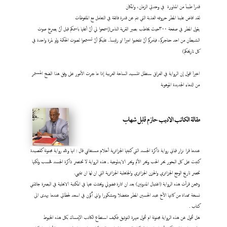
قدراَ طيباَ من المناورة في وحدتي الزمان، والمكان
لقد افاض علينا المطر حروفه العذبة التي تنم عن قدرة فائقة في التعامل مع الملفوظات
يقول المطر في صفحة ٣٠٠حيث يخاطب بصير القرية الناس(إسمحوا لي أنْ أعلنها باسمكم قبل أنْ يصرخ صوت
الشيطان من احد حناجركم، فيامركم أنْ تنتخبوا اميراَ او رئيساَ.. عليكم أنْ تستمعوا لصوت الحكمة ولو لمرة واحدة في
كل تاريخكم)
اخيراَ اقول إن الرواية في العراق ستظل تتسيد الساحة العربية إذا ما جرت الأمور على وفق هذا الضخ المستمر
من الدماء الجديدة الموهوبة
مقالة الكاتب الاديب حازم قابل شهاب
عندما قرا نزار قباني رواية ذاكرة الجسد التي كتبتها الجزائرية أحلام مستغانمي قال : انها ولله رواية مجنونة كقصيدة
كتبت على كل البحور بحر الحب وبحر الألم وبحر الايدلوجية , هذه الرواية لا تختصر ذاكرة الجسد فحسب ولكنها
تخصر تاريخ الوجع الجزائري والحزن الجزائري والجاهلية الجزائرية التي ان لها ان تنتهي.
وبتمعن قرأت هذه الرواية (اغتيال المدونين) بعد ان اثارة فضولي وبحثت عنها في المكتبة الاهلية في البصرة جائتني
نسخة مهداة من كاتبها الأخ عبد الحسين المطر متفضلا ومشكورا واني أكون في اسعد لحظاتي عندما يهدى الى
كتاب
.
هل أقول عن هذه الرواية مجنونة ام أقول مبهرة التوثيق فكيف استطاع الكاتب الإمساك بكل هذه الخيوط