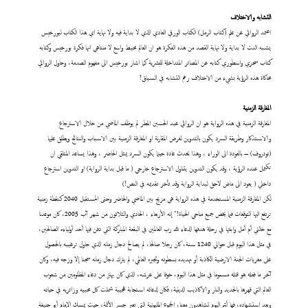
التشابه والاختلاف
اعتمد الروائي عن علم (كتاب الرمل) الكتاب الورقي العادي الذي لا بداية فيه ولا نهاية اي هذا الكتاب لبورخيس
يشبه النت لا بداية ولا نهاية القصد من هذه الفكرة هو ان العالم محيط واسع لا منتاهي انها فكرة بورخيس وكتابه
كتاب سحري واسطوري كتابه عن المصائر المتداخلة للبشرية كما اشار بورخيس الى مفهوم الصدمة، وحاول الروائي
محاكاة هذه الرؤية بشيء من الاختلاف رغم التشابه في السياق!
المفارقة الزمنية
المفارقة الزمنية في هذه الرواية هو ان الروائي عبد الحسين المطر لم يوظف الماضي من خلال الاسترجاع
والاستذكار وطريقة السرد يكون بالتدوين لفرض المقارنة او المفارقة الزمنية بين الاسباب والنتائج ويطلق عليها
(تودروف) – بالعودة الى الوراء ، وهذا يحدث عادة حينما يكون السرد يمثل الحاضر ، وهذا يساعد المتلقي ان
تكتمل عنده الرؤية ، وقد يكون التدوين يتناول الاسترجاع خارجي ( ما قبل بداية الرواية) او التدوين استرجاع
داخلي ( يعود الى ماض لاحق لبداية الرواية وقد تأخر تقديمه في النص!)
لكن المفارقة الزمنية المستخدمة في هذه الرواية هي مزيج بين الماضي والحاضر وحتى المستقبل 2040 كنقطة زمنية
ترتفع اليها التوقعات فيما يخص جميع مناحي الحياة!" إنه الأربعاء ، الحادي والثلاثون من شهر آب 2005، كان موعدنا
مع خالتي أم أمل وابنتها في رحلة هدفها الدعاء لله رب العالمين في البقعة المباركة التي دفن فيها أحد أولياءه الصالحين،
في مثل هذا اليوم قبل حوالي 1240 سنة، كان رجلا صالحا، لم يصالح دجال زمانه الذي حاول ترغيبه بالحصول
على مغريات الجنة الارضية الكاذبة أو تهديده بسطوته وتجبره العالمي، لم يترك دجال زمانه سجنا إلا وزجه فيه، وكان
آخر ما فعله هو قتله مسموما في مثل هذا اليوم، خوفا على عرشه، الذي كان يهتز من دعاء المظلومين من شعوب
العالم التي قهرها بالحديد والنار والاكاذيب الدينية، فكان لدعائه استجابة عجيبة شملت كل محبيه وزائريه في حياته
وبعد استشهاده، فها أنتم اليوم تشاهدون معنا، الجموع المليونية التي تعبر جسر الأئمة، حيث يمسك الإمام أبو حنيفة