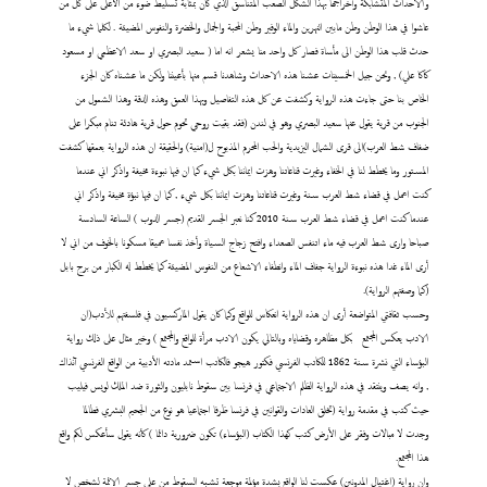
والاحداث المتشابكة وأخراجها بهذا الشكل الصعب المتناسق الذي كان بمثابة تسليط ضوء من الأعلى على كل من
عاشوا في هذا الوطن وطن مابين النهرين والماء الوفير وطن المحبة والجمال والخضرة والنفوس المضيئة . لكلما شيء ما
حدث قلب هذا الوطن الى مأساة فصار كل واحد منا يشعر انه اما ( سعيد البصري او سعد الاعظمي او مسعود
كاكا علي) , ونحن جيل الخمسينات عشنا هذه الاحداث وشاهدنا قسم منها بأعيننا ولكن ما عشناه كان الجزء
الخاص بنا حتى جاءت هذه الرواية وكشفت عن كل هذه التفاصيل وبهذا العمق وهذه الدقة وهذا الشمول من
الجنوب من قرية يقول عنها سعيد البصري وهو في لندن (فقد بقيت روحي تحوم حول قرية هادئة تنام مبكرا على
ضفاف شط العرب)الى قرى الشمال اليزيدية والحب المحرم المذبوح ل(امنية) والحقيقة ان هذه الرواية بعمقها كشفت
المستور وما يخطط لنا في الخفاء وغيرت قناعاتنا وهزت ايماننا بكل شيء كما ان فيها نبوءة مخيفة واذكر اني عندما
كنت اعمل في قضاء شط العرب سنة وغيرت قناعاتنا وهزت ايماننا بكل شيء , كما ان فيها نبؤة مخيفة واذكر اني
عندما كنت اعمل في قضاء شط العرب سنة 2010 كنا نعبر الجسر القديم (جسر الدوب ) الساعة السادسة
صباحا وارى شط العرب فيه ماء اتنفس الصعداء وافتح زجاج السياة وأخذ نفسا عميقا مسكونا بالخوف من اني لا
أرى الماء غدا هذه نبوءة الرواية جفاف الماء وانطفاء الاشعاع من النفوس المضيئة كما يخطط له الكبار من برج بابل
(كما وصفتهم الرواية).
وحسب ثقافتي المتواضعة أرى ان هذه الرواية انعكاس للواقع وكما كان يقول الماركسيون في فلسفتهم للأدب(ان
الادب يعكس المجتمع
بكل مظاهره وقضاياه وبالتالي يكون الادب مرأة للواقع والمجتمع ) وخير مثال على ذلك رواية
البؤساء التي نشرة سنة 1862 للكاتب الفرنسي فكتور هيجو فالكاتب استمد مادته الأدبية من الواقع الفرنسي آنذاك
, وانه يصف وينتقد في هذه الرواية الظلم الاجتماعي في فرنسا بين سقوط نابليون والثورة ضد الملك لويس فيليب
حيث كتب في مقدمة رواية (تخلق العادات والقوانين في فرنسا ظرفا اجتماعيا هو نوع من الجحيم البشري فطالما
وجدت لا مبالات وفقر على الأرض كتب كهذا الكتاب (البؤساء) تكون ضرورية دائما ) كأنه يقول سأعكس لكم واقع
هذا المجتمع.
وان رواية (اغتيال المدونين) عكست لنا الواقع بشدة مؤلمة موجعة تشبه السقوط من على جسر الائمة لشخص لا