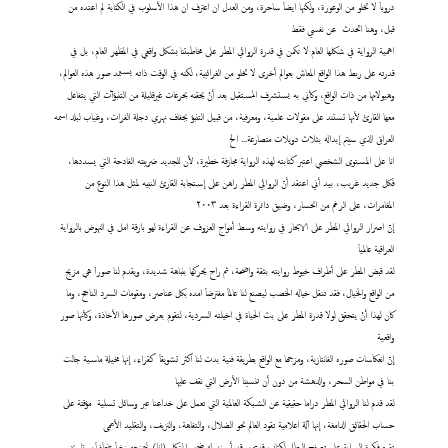
دروباَ لا تخلو من الوعورة، ولكنها ايضاَ ساحرة، ومن العدل ان اعترف ان هذا الأسلوب في الكتابة لم اعتده من
قبل، وهنا اتحدث عن نفسي فقط
اهمية الرواية في شكلها العام لا تكمن في قدرة الروائي المطر على مخاطبتنا بشكل واقعي في المظهر العام، بل في
قدرته على ربط هذا الواقع المعاش بعوالم أخرى لا تخلو من الغرائبية، لكنه في الوقت ذاته يستمد صور هذه العوالم،
وهيولاتها من ذات الواقع، وكأني به يستشرف المستقبل بعد أنْ يحقنه بحرعات غيرقليلة من التنبؤآت التي يتفاعل
معها القارئ لأنها تستند على مقولات علمية، ومعرفية، من قبيل التنبؤ بجفاف نهري دجلة الفرات، وغياب لبلد اسمه
العراق الذي سيتم إبداله بثلاث دويلات متصارعة... الخ
انا على المستوى الشخصي اعتبر كتابته لهذه الرواية مجازفة خطيرة، لأن للجديد ضريبته الفادحة التي يسددها،
فكل جديد غريب، بيد أني اعتقد أنّ الروائي المطر راهن على إستجابة القارئ النبيه لمثل هذا النوع من
المغامرات، على الرغم من انحسار، وضيق دائرة القراءة بعد ٢٠٠٣
إنّ اصرار الروائي المطر على الابحار في روايته وسط أمواج العزوف عن القراءة لهو بارقة امل في النهوض بالرواية
العراقية عالمياَ
لقد قبض المطر على أطراف خيوط روايته بثقة واضحة، ثم راح يحركها بنباهة شديدة، ويقدم لنا صوراَ هي مزيج
من الواقع والخيال، فقد تنقل خياله الخصب ليصنع لنا عالماَ مفترضاَ امده بكل عناصر، ومقومات السرد الناجح، وما
كان لهذا أنْ يتحقق لولا قدرة المطر على بث الحياة في اخيلته السردية، لتقوم بعرض صورها الأخاذة، وكأنها صور
واقعية
إنّ انعكاسات صوره الفانتازية، ومزجها مع الواقع بطريقة فنية بدت لنا اكثر تشويقاَ كقراء، إنها مخيلة ماسية جالت
بنا في مواطن السحر، والدهشة من دون أن تنسينا الأرض التي نقف عليها
لقد قدم لنا الروائي المطر دراما حقيقية عن الشبكة العالمية التي تعمل على خداعنا عبر وسائل تسلية مؤقتة على
حساب الحقائق الدامغة، إنها آلة اعلامية تقود العالم نحو الضلال، والتفاهة، والنزيف، والتقليد الأعمى
تقوم فكرة الرواية على تصفح البطل لكتاب قديم، وقد أسند له ضمير المتكلم (انا) ليمنحه زخماَ عاطفياَ، وتاريخ