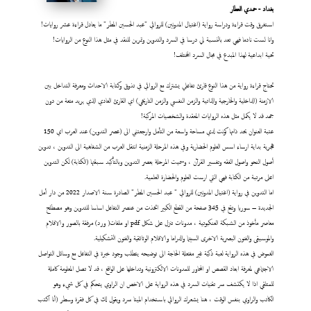
بغداد - حمدي العطار
استغرق وقت قراءة ودراسة رواية (اغتيال المدونين) للروائي "عبد الحسين المطر" ما يعادل قراءة عشر روايات!
وانا لست نادما فهي تعد بالنسبة لي درسا في السرد والتدوين وتمرين للنقد في مثل هذا النوع من الروايات!
تحية ابداعية لهذا المبدع في مجال السرد المختلف!
تحتاج قراءة رواية من هذا النوع قارئ تفاعلي يشترك مع الروائي في تذوق وكتابة الاحداث ومعرفة التداخل بين
الازمنة (الداخلية والخارجية والذاتية والزمن النفسي والزمن التاريخي) اي القارئ العادي الذي يريد متعة من دون
جهد قد لا يكمل مثل هذه الروايات المعقدة والشخصيات المركبة!
عتبة العنوان بحد ذاتها كونت لدي مساحة واسعة من التأمل وارجعتني الى (عصر التدوين) عند العرب اي 150
هجرية بداية ارساء اسس العلوم الحضارية وفي هذه المرحلة الزمنية انتقل العرب من الشفاهية الى التدوين ، تدوين
أصول النحو واصول الفقه وتفسير القرآن ، وسميت المرحلة بعصر التدوين وبالتأكيد سبقتها (الكتابة) لكن التدوين
اعلى مرتبة من الكتابة فهي التي ارست العلوم والحضارة العلمية.
اما التدوين في رواية (اغتيال المدونين) للروائي " عبد الحسين المطر" الصادرة سنة الاصدار 2022 من دار أمل
الجديدة – سوريا وتقع في 345 صفحة من القطع الكبير اتخذت من عنصر التفاعل اساسا للتدوين وهو مصطلح
معاصر مأخوذ من الشبكة العنكبوتية ، مدونات تنزل على شكل pdf او ملفات( ورد) مرفقة بالصور والافلام
والموسيقى والفنون البصرية الاخرى السينما والدراما والافلام الوثائقية والفنون التشكيلية.
الغموض في هذه الرواية لعبة ذكية غير مفتعلة الحاجة الى توضيحه يتطلب وجود خبرة في التفاعل مع وسائل التواصل
الاجتماعي لمعرفة ابعاد القصص او المحاور للمدونات الالكترونية وتداخلها على الواقع ، قد لا تصل المعلومة كاملة
للمتلقي اذا لا يكتشف سر تقنيات السرد في هذه الرواية على الاخص ان الراوي يتحكم في كل شيء وهو
الكاتب والراوي بنفس الوقت ، هنا يشعرك الروائي باستخدام الميتا سرد ويقول لك في كل فقرة وسطر (أنا اكتب