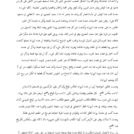
والاحداث المتشابكة وأخراجها بهذا الشكل الصعب المتناسق الذي كان بمثابة تسليط ضوء من الأعلى على كل من
عاشوا في هذا الوطن وطن مابين النهرين والماء الوفير وطن المحبة والجمال والخضرة والنفوس المضيئة . لكلما شيء ما
حدث قلب هذا الوطن الى مأساة فصار كل واحد منا يشعر انه اما ( سعيد البصري او سعد الاعظمي او مسعود
كاكا علي) , ونحن جيل الخمسينات عشنا هذه الاحداث وشاهدنا قسم منها بأعيننا ولكن ما عشناه كان الجزء
الخاص بنا حتى جاءت هذه الرواية وكشفت عن كل هذه التفاصيل وبهذا العمق وهذه الدقة وهذا الشمول من
الجنوب من قرية يقول عنها سعيد البصري وهو في لندن (فقد بقيت روحي تحوم حول قرية هادئة تنام مبكرا على
ضفاف شط العرب)الى قرى الشمال اليزيدية والحب المحرم المذبوح ل(امنية) والحقيقة ان هذه الرواية بعمقها كشفت
المستور وما يخطط لنا في الخفاء وغيرت قناعاتنا وهزت ايماننا بكل شيء كما ان فيها نبوءة مخيفة واذكر اني عندما
كنت اعمل في قضاء شط العرب سنة وغيرت قناعاتنا وهزت ايماننا بكل شيء , كما ان فيها نبؤة مخيفة واذكر اني
عندما كنت اعمل في قضاء شط العرب سنة 2010 كنا نعبر الجسر القديم (جسر الدوب ) الساعة السادسة
صباحا وارى شط العرب فيه ماء اتنفس الصعداء وافتح زجاج السياة وأخذ نفسا عميقا مسكونا بالخوف من اني لا
أرى الماء غدا هذه نبوءة الرواية جفاف الماء وانطفاء الاشعاع من النفوس المضيئة كما يخطط له الكبار من برج بابل
(كما وصفتهم الرواية).
وحسب ثقافتي المتواضعة أرى ان هذه الرواية انعكاس للواقع وكما كان يقول الماركسيون في فلسفتهم للأدب(ان
الادب يعكس المجتمع
بكل مظاهره وقضاياه وبالتالي يكون الادب مرأة للواقع والمجتمع ) وخير مثال على ذلك رواية
البؤساء التي نشرة سنة 1862 للكاتب الفرنسي فكتور هيجو فالكاتب استمد مادته الأدبية من الواقع الفرنسي آنذاك
, وانه يصف وينتقد في هذه الرواية الظلم الاجتماعي في فرنسا بين سقوط نابليون والثورة ضد الملك لويس فيليب
حيث كتب في مقدمة رواية (تخلق العادات والقوانين في فرنسا ظرفا اجتماعيا هو نوع من الجحيم البشري فطالما
وجدت لا مبالات وفقر على الأرض كتب كهذا الكتاب (البؤساء) تكون ضرورية دائما ) كأنه يقول سأعكس لكم واقع
هذا المجتمع.
وان رواية (اغتيال المدونين) عكست لنا الواقع بشدة مؤلمة موجعة تشبه السقوط من على جسر الائمة لشخص لا