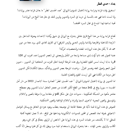
بغداد - حمدي العطار
استغرق وقت قراءة ودراسة رواية (اغتيال المدونين) للروائي "عبد الحسين المطر" ما يعادل قراءة عشر روايات!
وانا لست نادما فهي تعد بالنسبة لي درسا في السرد والتدوين وتمرين للنقد في مثل هذا النوع من الروايات!
تحية ابداعية لهذا المبدع في مجال السرد المختلف!
تحتاج قراءة رواية من هذا النوع قارئ تفاعلي يشترك مع الروائي في تذوق وكتابة الاحداث ومعرفة التداخل بين
الازمنة (الداخلية والخارجية والذاتية والزمن النفسي والزمن التاريخي) اي القارئ العادي الذي يريد متعة من دون
جهد قد لا يكمل مثل هذه الروايات المعقدة والشخصيات المركبة!
عتبة العنوان بحد ذاتها كونت لدي مساحة واسعة من التأمل وارجعتني الى (عصر التدوين) عند العرب اي 150
هجرية بداية ارساء اسس العلوم الحضارية وفي هذه المرحلة الزمنية انتقل العرب من الشفاهية الى التدوين ، تدوين
أصول النحو واصول الفقه وتفسير القرآن ، وسميت المرحلة بعصر التدوين وبالتأكيد سبقتها (الكتابة) لكن التدوين
اعلى مرتبة من الكتابة فهي التي ارست العلوم والحضارة العلمية.
اما التدوين في رواية (اغتيال المدونين) للروائي " عبد الحسين المطر" الصادرة سنة الاصدار 2022 من دار أمل
الجديدة – سوريا وتقع في 345 صفحة من القطع الكبير اتخذت من عنصر التفاعل اساسا للتدوين وهو مصطلح
معاصر مأخوذ من الشبكة العنكبوتية ، مدونات تنزل على شكل pdf او ملفات( ورد) مرفقة بالصور والافلام
والموسيقى والفنون البصرية الاخرى السينما والدراما والافلام الوثائقية والفنون التشكيلية.
الغموض في هذه الرواية لعبة ذكية غير مفتعلة الحاجة الى توضيحه يتطلب وجود خبرة في التفاعل مع وسائل التواصل
الاجتماعي لمعرفة ابعاد القصص او المحاور للمدونات الالكترونية وتداخلها على الواقع ، قد لا تصل المعلومة كاملة
للمتلقي اذا لا يكتشف سر تقنيات السرد في هذه الرواية على الاخص ان الراوي يتحكم في كل شيء وهو
الكاتب والراوي بنفس الوقت ، هنا يشعرك الروائي باستخدام الميتا سرد ويقول لك في كل فقرة وسطر (أنا اكتب