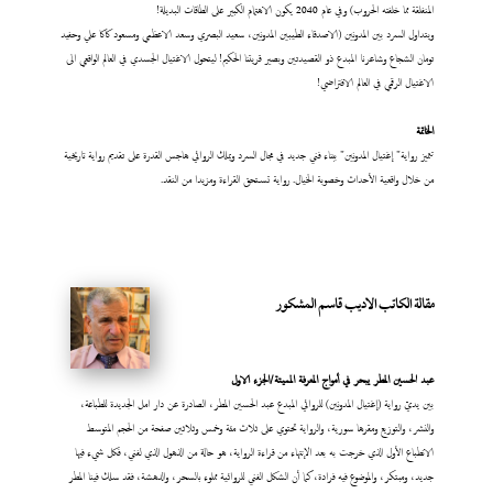
المنفلقة مما خلفته الحروب) وفي عام 2040 يكون الاهتمام الكبير على الطاقات البديلة!
ويتداول السرد بين المدونين (الاصدقاء الطيبين المدونين، سعيد البصري وسعد الاعظمي ومسعود كاكا علي وحفيد
تومان الشجاع وشاعرنا المبدع ذو القصيدتين وبصير قريتنا الحكيم! ليتحول الاغتيال الجسدي في العالم الواقعي الى
الاغتيال الرقمي في العالم الافتراضي!
الخاتمة
تتميز رواية" إغتيال المدونين" ببناء فني جديد في مجال السرد ويملك الروائي هاجس القدرة على تقديم رواية تاريخية
من خلال واقعية الأحداث وخصوبة الخيال. رواية تستحق القراءة ومزيدا من النقد.
مقالة الكاتب الاديب قاسم المشكور
عبد
الحسين المطر يبحر في أمواج المعرفة المميتة/الجزء الاول
بين يديّ رواية (إغتيال المدونين) للروائي المبدع عبد الحسين المطر، الصادرة عن دار امل الجديدة للطباعة،
والنشر، والتوزيع ومقرها سورية، والرواية تحتوي على ثلاث مئة وخمس وثلاثين صفحة من الحجم المتوسط
الانطباع الأول الذي خرجت به بعد الإنتهاء من قراءة الرواية، هو حالة من الذهول الذي لفني، فكل شيء فيها
جديد، ومبتكر، والموضوع فيه فرادة، كما أن الشكل الفني للروائية مملوء بالسحر، والدهشة، فقد سلك فينا المطر