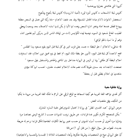
كيرونا التي هاجمتني بضراوة ووحشية "
كابوس ليلة الانسحاب – كابوس أميرة الورد (أمنية الايزيدية)- كابوس ليلة يأجوج ومأجوج
استحضار الاموات (الام ميادة الحامل المشنوقة وتلد بعد تننفيذ الاعدام - ماما زكية التي تعمل في السجن منظفة
ويودع الطفل عندها امانة وتتغير ادارة السجن وتعده ابنها لأنها لم يكن لديها ابناء- الاصدقاء سعد وسعيد) ويعطي
الطبيب المعالج لمسعود في السويد توصيفا لهذه الكوابيس (انت من اولئك الناس الذين يدركون أنهم يحلمون اثناء
نومهم أو ما اسماه بالحلم الواعي)
3- شاطىء الاحلام / حلم اليقطة – جسد يغلي قرب النهر في كل ليلة قبل النوم يقوم مسعود بهذا الطقس "
افتح الاجندة كل ليلة،قبل النوم، لأدون حلم يقظة ذلك اليوم، ثم اغط في نوم عميق دون احلام، فقد استنزفت
احلام اليقظة كل طاقتي" وبما ان الزمن في الرواية متداخل بين الماضي والحاضر والمستقبل يقول مسعود "
تصفحت الاجندات بعد سنين طويلة كانت تضم مئات الاحلام انتخبت حلمين، احسب انهما كانا نبؤتين
شاهدتهما في احلام يقظتي قبل ان يتحققا"
رواية تفاعلية متعبة
اكبر تحدي تواجهه اللغة العربية هو كيفية انسجامها مع الواقع الرقمي على الرغم ما تملكه اللغة العربية من مرونة ما يمكنها
من التكيف وفق مقتضيات العصر.
حرص الروائي "عبد الحسين المطر" في رواية ( اغتيال المدونين)على تقنية السارد المشارك
" يمكن للمتصفح الكريم تكوين عدة قراءات، عن طريق ترتيب المدونات حسب ( التاريخ الزمني تصاعديا مرة
وتنازليا مرة أخرى أو حسب أسماء المدونين او حسب تغيير روابط الكلمات المفتاحية) فكل قراءة ترسم له خريطة
جديدة، للجواب على سؤال الموقع، ( من قتل أبي ؟) ص11
كما خلق الروائي تنوع في الشخصيات وطريقة تفكيرها وأبعاد الشخصيات الثلاثة ( الجسدية والنفسية والاجتماعية)