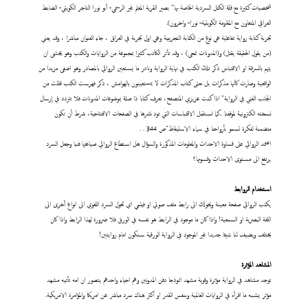
شخصيات كثيرة مع قلة الكتل السردية الخاصة بها" بصير القرية المعلم غير الرسمي- أبو نورا التاجر الكويتي- الضابط
العراقي المتعاون مع المقاومة الكويتية- نورا- واخرون).
تجربة كتابة رواية تفاعلية هي نوع من الكتابة التجريبية وهي اول تجربة في العراق ، جاء العنوان مباشرا ، وقد يعني
(من يقول الحقيقة يقتل) و(المدونات تمحى) ، وقد تأثر الكاتب كثيرا بمجموعة من الروايات والكتب وهو يخشى ان
يتهم بالسرقة او الاقتباس ذكر تلك الكتب في نهاية الرواية ونادر ما يستعين الروائي بالمصادر وهو اضفى مزيدا من
الواقعية وصارت كأنها مذكرات بل حتى كتاب المذكرات لا يستعينون بالهوامش ، ذكر فهرست الكتب قللت من
الجانب الفني في الرواية" اذا كنت عزيزي المتصفح، تعرف كتابا ذا صلة بموضوعات المدونات فلا تتردد في إرسال
نسخته الكترونية لموقعنا ..كما نستقبل الاقتباسات التي تود نشرها في الصفحات الافتتاحية، شرط أن تكون
متضمنة لفكرة تسمو بأرواحنا في سماء الاستيقاظ"ص 344 . .
اعتمد الروائي على قساوة الاحداث والمعلومات المذكورة والسؤال هل استطاع الروائي صياغتها فنيا وجعل السرد
يرتفع الى مستوى الاحداث وقسوتها؟
استخدام الروابط
يكتب الروائي صفحة معينة ويحولك الى رابط ملف صوتي او فيلمي اي تحول السرد اللغوي الى انواع أخرى الى
اللغة البصرية او السمعية! واذا كان ما موجود في الرابط هو نفسه في الورق فلا ضرورة لهذا الرابط واذا كان
يختلف ويضيف لنا شيئا جديدا غير الموجود في الرواية الورقية سنكون امام روايتين!
المشاهد المؤثرة
توجد مشاهد في الرواية مؤثرة وقوية مشهد انموذجا دفن المدونين وهم احياء واحدهم يتصور ان امه تأتيه مشهد
مؤثر يشبه ما اقرأه في الروايات العالمية وبنفس القدر او اكثر هناك سرد مباشر عن امريكا والمؤامرة الامريكية.