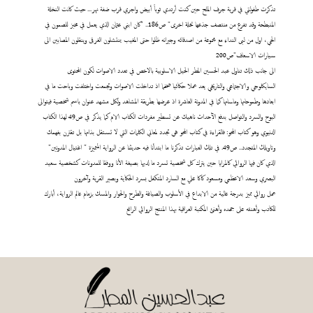
تذكرت طفولتي في قرية جرف الملح حين كنت أرتدي ثوباً أبيض واجري قرب ضفة نهر... حيث كانت النخلة
المنبطحة وقد تفرع من منتصف جذعها نخلة اخرى" ص186.. "كان ابني عثمان الذي يعمل في مخبز للصمون في
الحي، اول من لبى النداء مع مجموعة من اصدقائه وجيرانه ظلوا حتى المغيب ينتشلون الغرقى وينقلون المصابين الى
سيارات الاسعاف"ص200
الى جانب ذلك تناول عبد الحسين المطر الحيل الاسلوبية بالاخص في تعدد الاصوات لكون المحتوى
السايكلوجي والاجتماعي والتاريخي يعد عملا حكائيا ضخما اذ تداخلت الاصوات وتجمعت واختلفت وباحت ما في
ابعادها وطموحاتها وماساتها كما في المدونة العاشرة اذ عرضها بطريقة المشاهد ولكل مشهد عنوان باسم شخصية فيتوالى
البوح والسرد والتواصل بدفع الآحداث ناهيك عن تسطير مفردات الكتاب الام كما يذكر في ص49 لهذا الكتاب
الدنيوي وهو كتاب المحو: فالقراءة في كتاب المحو هي تجدد لمعاني الكلمات التي لا تستقل بذاتها بل تقترن بفهمك
وتاويلك المتجدد.. ص49. في تلك العبارات تذكرنا ما ابتدأنا فيه حديثنا عن الرواية المتميزة " اغتيال المدونين"
الذي كان فيها الروائي كالمرايا حين يترك كل شخصية تسرد ما لديها بصيغة الأنا ووفقا للمدونات كشخصية سعيد
البصري وسعد الاعظمي ومسعود كاكا علي مع السارد المتكفل بسرد الحكاية وبصير القرية وآخرون
عمل روائي مميز بدرجة عالية من الابداع في الأسلوب والصياغة والطرح والحوار والمسك بزمام عالم الرواية، أبارك
للكاتب وأهنئه على جهده وأهنئ المكتبة العراقية بهذا المنتج الروائي الرائع