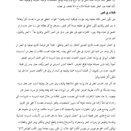
ذكية تجعلنا نعيد النظر بماهية الحبكة فالابداع دائماً يختلف في عطاءه
تأملات
في النص
متى
يكون للنص مكانة حقيقية ويُعد مؤسساً لهيكلية البناء ومحتواه؟ الجواب المنطقي هو متى ما يحدث تأثيراً وتفاعلاً
ما بين النص والقارئ لكون المتلقي في حقيقته مبدعاً آخر للنص، يشتغل مع كل مطالعة على بث معان جديدة إثر
التعمق في خباياه وفك رموزه "فالقراءة تقوم على خلق نص بديل عن النص الأصلي والقارئ معاً" / النص والتأويل..
أحمد قداس
في اغتيال المدونين يجسد القارئ الضمني التفاعل بين النص والمتلقي، اعتماداً على فرضية القارئ موجود في النص ان
لم يكن واحدا من البنية التي تشارك في خلق أثناء التلقي وهذه رائعة جمالية تحسب للكاتب إذ جعل من أساسيات
الخطاب الروائي في روايته اغتيال المدونين التقنيات المتعددة في بنيتها السردية مما أغنى العمل السردي الضخم
أصواتاً رقمية تتزين بصياغة جمالية للواقع المفترض.. لاحظنا التباين السردي في النص وكيف يصل بيسر إلى مخيلة
القارئ، حيث من المعروف أن العملية السردية عملية وظيفية في البناء الر وائي فمن الأفضل تتيسير المداخل إليها
لتكون أكثر فاعلية وتأثيراً
لقد كان عبد الحسين المطر في عالم روايته دقيق الملاحظة والترقب وذو حس عال بوظيفة السرد حين جعل سرده
وحدة متماسكة في الأداء بطريقة العرض المغاير لكثير من الروايات لهذا العام وقبله وتعامل في سرده بامتياز فنان
موهوب، إذ جاء بتقنية الابحارات الخمسة التي تضمنت عناوين الحكاية من خلال لعبته السردية – المدونات- التي
رسم لنا فيها عالماً أرغمنا على متابعته لمعرفة كنه تدوين الشخصيات والقفز بالزمنيات بقصدية لا تخفى على القارئ
المتمرس ومشبع بحس درامي.. فالحوارات المدونة والتسجيلية كانت صوراً سردية تتكاتف مع السرد في طموحه نحو
البناء المبدع فالذي يتمعن بحقيقة السرد في "اغتيال المدونين" يفاجأ بتداخل العديد من الأساليب السردية المتداولة
والحديثة والخوض في رمزيات النص واستعاراته ولاسترجاع والتقديم والقطع الزماني والمكاني وتيار الوعي والخطابات
(ولكون كتاب المحو هو فهرس من فهارس الكتب كلها، فلابد أن تكون رموزه مفتاحاً لرموز الكتب كلها)ص177."