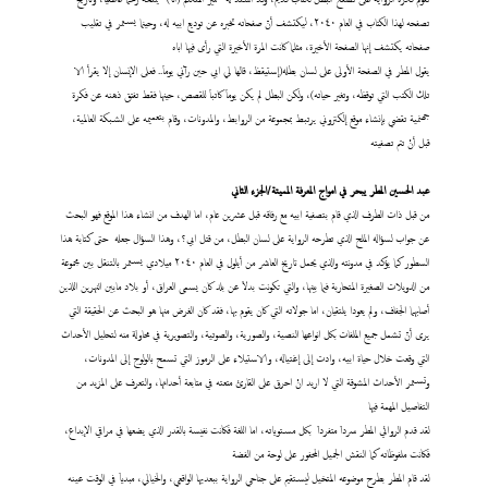
تصفحه لهذا الكتاب في العام ٢٠٤٠، ليكتشف أنّ صفحاته تخبره عن توديع ابيه له، وحينما يستمر في تقليب
صفحاته يكتشف إنها الصفحة الأخيرة، مثلما كانت المرة الأخيرة التي رأى فيها اباه
يقول المطر في الصفحة الأولى على لسان بطله(إستيقظ، قالها لي ابي حين رآني يوماَ.. فعلى الإنسان إلا يقرأ الا
تلك الكتب التي توقظه، وتغير حياته)، ولكن البطل لم يكن يوماَ كاتباَ للقصص، حينها فقط تفتق ذهنه عن فكرة
جهنمية تقضي بإنشاء موقع إلكتروني يرتبط بمجموعة من الروابط، والمدونات، وقام بتعميمه على الشبكة العالمية،
قبل أنْ تتم تصفيته
عبد
الحسين المطر يبحر في امواج المعرفة المميتة/الجزء الثاني
من قبل ذات الطرف الذي قام بتصفية ابيه مع رفاقه قبل عشرين عام، اما الهدف من انشاء هذا الموقع فهو البحث
عن جواب لسؤاله الملح الذي تطرحه الرواية على لسان البطل، من قتل ابي؟، وهذا السؤال جعله حتى كتابة هذا
السطور كما يؤكد في مدونته والذي يحمل تاريخ العاشر من أيلول في العام ٢٠٤٠ ميلادي يستمر بالتنقل بين مجموعة
من الدويلات الصغيرة المتحاربة فيما بينها، والتي تكونت بدلاَ عن بلد كان يسمى العراق، أو بلاد مابين النهرين اللذين
أصابهما الجفاف، ولم يعودا يلتقيان، اما جولاته التي كان يقوم بها، فقد كان الغرض منها هو البحث عن الحقيقة التي
يرى أنّ تشمل جميع الملفات بكل انواعها النصية، والصورية، والصوتية، والتصويرية في محاولة منه لتحليل الأحداث
التي وقعت خلال حياة ابيه، وادت إلى إغتياله، والاستيلاء على الرموز التي تسمح بالولوج إلى المدونات،
وتستمر الأحداث المشوقة التي لا اريد انْ احرق على القارئ متعته في متابعة أحداثها، والتعرف على المزيد من
التفاصيل المهمة فيها
لقد قدم الروائي المطر سرداَ متفرداَ بكل مستوياته، اما اللغة فكانت نفيسة بالقدر الذي يضعها في مراقي الإبداع،
فكانت ملفوظاته كما النقش الجميل المحفور على لوحة من الفضة
لقد قام المطر بطرح موضوعه المتخيل ليستقيم على جناحي الرواية ببعديها الواقعي، والخيالي، مبدياَ في الوقت عينه