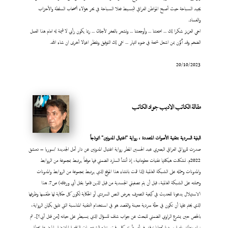
يجيد السباحة حيث أصبح المواطن العراقي البسيط فعلا السباحة في بحر هؤلاء أصحاب السلطة والأحزاب
والفساد.
اخي العزيز شكرا لك ... امتعتنا ... وأوجعتنا ... ونشعر بالفخر لأجلك ... ربما يكون رأيي لا قيمة له امام هذا العمل
الضخم وقد أكون بمن اشعل شمعة في ضوء النهار ... نتمى لك التوفيق وننتظر اعمالا أخرى ان شاء الله.
20/10/2023
مقالة الكاتب الاديب جواد الكاتب
البنية السردية بتقنية الأصوات المتعددة ، رواية "اغتيال المدونين" انموذجاً
صدرت للروائي العراقي البصري عبد الحسين المطر رواية اغتيال المدونين عن دار أمل الجديدة /سوريا – دمشق
2022م. تشكلت هيكلتها تقنيات معلوماتية، إذ أنشأ السارد الضمني فيها موقعاً يرتبط بمجموعة من الروابط
والمدونات وحمّله على الشبكة العالمية (لذا قمت بانشاء هذا الموقع الذي يرتبط بمجموعة من الروابط والمدونات
وحملته على الشبكة العالمية، قبل أن يتم تصفيتي الجسدية من قبل الذين قاموا بقتل أبي ورفاقه) ص7. هذا
الاستهلال يدعونا للحديث في كيفية التصرف بعرض النص السردي أو الحكاية لكون كل حكاية لها طقسها وظرفها
الذي يحتم عليها أن تكون في حلّة سردية معينة والقصد هو في استخدام التقنية المناسبة التي تليق بكيان الرواية،
بالخص حين يشرع الراوي الضمني للبحث عن جواب شاف للسؤال الذي يسيطر على حياته [من قتل أبي؟].. ثم
نراه ينطلق بلعبة سردية تجعلنا ندقق في أي تأريخ وكل وقت ونتتبع الشخصيات الواقعية المفترضة والموضوعة بخطة