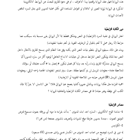
هذه الرواية) فهل تفقد الرواية واقعيتها بهذا الاعتراف ، ام هي دعوة للقارئ للبحث عن الروابط الالكترونية
المذكورة في الرواية لرؤية الصور او الافلام او العوامل المساعدة التي تكمل عملية التدوين الذي يمثل السرد الناقص
لأحداث الرواية.
دور الكتابة الترابطية
اختار الروائي في تقنية السرد (الترابطية) في النص وبشكل مخطط له! لأن الروائي يقرر مسبقا بانه سيكتب نصا
مترابطا (أنا رجل عملي لا أهتم بالخيال أو الزخارف اللغوية بل أهتم بتقنية المعلومات)
وبناء على ذلك سيقوم الروائي بتنظيم بنيات النص الذي يكتبه وفق هذا النظام الذي يسمح للقارئ بالانتقال داخل
النص تبعا لذلك وليكون النص المترابط مدخل الى جماليات الابداع التفاعلي! لوجود اكثر من سارد (مدون) كما
يسمح الروائي بمشاركة القارئ بإبداء رأيه بعد نهاية كل فصل ليكون # إتصل بنا # أكتب تعليقك أو سؤالك
(ملاحظة هامة:- معلومات المرسل لن يتم كشفها مطلقا، حيث سيتم تشفير المعلومات الخاصة بإسمه الرقمي، ومعلومات
عنوان المرسل (IP) لغرض حمايته من الملاحقة القانونية أو الارهابية.)
اهمية القراءة مثل هكذا روايات وبالتالي ضرورة كتابتها يفصح عنها الروائي قائلا:" على الانسان الا يقرأ إلا تلك
الكتب التي توقظه وتغير حياته) فما هي مصادر الكتابة الترابطية والتفاعلية للرواية ؟
مصادر الترابطية
1- شاشة اللوح الالكتروني : السارد احد ابناء المدونين " بدأت بقراءة ما دونه أبي ورفاقه بصوت مسموع لغرض
التوثيق الصوت ، مبتدئا بتدوين خارطة موقع المدونات والتعريف بالمدونين بصفحة (من نحن؟)
2- الكوابيس
له دور في السرد لتوضيح من اصاب احد المدونين من انكسار نفسي واذى جسدي (كاكا مسعود)
"ضع الورقة والقلم أو جهاز التسجيل قرب سريرك وسجل كل شيء فور استيقاظك من الحلم. بدأت بكتابة كوابيس