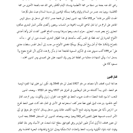
رضي الله عنه بضفة نهر دجلة من جهة الأعظمية ويمسك الإمام الكاظم رضي الله عنه بالضفة الأخرى من جهة
الكاظمية، وبينهما يمتد جسر من السلام والوئام والمحبة يسلكه الوافدون إلى مدينة السلام حيث ننقل لكم هذا
الحدث الكبير من قناتنا" ص195 هكذا يمهد المدون ليصل الى فاجعة جسر الائمة التي تدخل في سياق الزمن
الحاضر على الرغم من انها تمثل الماضي القريب (مجموعة من الشباب يرجعون راكضين عكس التيار البشري صائحين:
انتحاري راح يفجر نفسه.. انتحاري ..حزام ناسف..رجعوا بسرعة) وبسبب التدافع المجنون "فقدت أمل وأمها..أخذتني
الأمواج البشرية إلى ابعد نقطة في الجسر..كيف سأجدهما في هذا الطوفان البشري المميت..دون ان اعي ، بدأت
بالصراخ والبكاء( خالة أم أمل..ولج أمل..وينكم ..وينكم) دفعتني الأمواج من جديد إلى أسفل الجسر..سقطت مغشي
علي" ص199 اكتب مدونتي هذه في الذكرى السنوية للفاجعة! هنا لم يذكر رقم هذه الذكرى لأن الجرح مفتوح ولا
يندمل ابدا، وتأتي الشهادات متتالية من الطفلة امل ومن والد الشهيد عثمان علي العبيدي ومن المدون المحايد :
مسعود كاكا علي.
العالم المجنون
هنا لغة السرد تختلف لأنها تتصاعد من عام 1927 لتصل الى عام 2040 وقد تكون ابرز محاور لهذا القفزة الزمنية
هو النفط، الذي يبدأ اكتشافه من قبل البريطانيون في العراق عام 1927 وينتج عام 1932 ، ويصف المدون
الذهب الاسود (لعنة النفط) – قامت حروب النفط في الخليج ضد الجيران، إيران والكويت، ومن ثم ضد العالم
أجمع، فالحدود بين هذه الدول تحوي نفطا تعتبر كلف استخراجه هي الأدنى في العالم، فقد كانت عيون النفط تخرج
من الارض باكية على مصيرها وتذرف الدمع الأسود الكثيف تلقائيا ودون تدخل وسائل الانتاج، فلم يعرفوا في أول
الأمر السبب فسموها بحقول (مجنون)!ص265 وحينما يزحف ويتصاعد التدوين الى المستقبل 2040 يتجه السرد
الى جنون مختلف (ذاكرتي لتذكر طيور النوارس وهي تحوم فوق سطح المياه لتبحث عن الأسماك وعن بقايا الطعام
وتلوث المياه بالمواد الكيماوية وتسرب النفط والنفايات البلاستيكية ومبازل المزارع والمقذوفات البحرية الغاطسة وغير