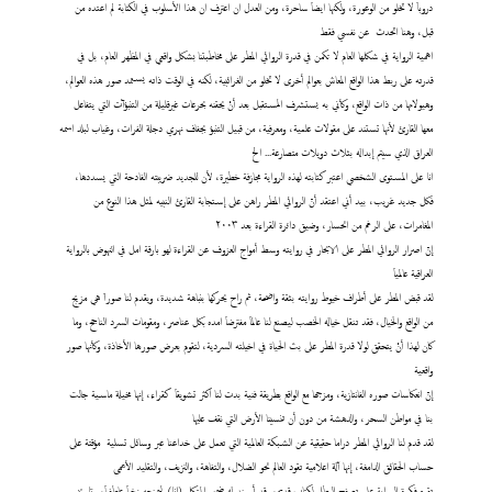
دروباَ لا تخلو من الوعورة، ولكنها ايضاَ ساحرة، ومن العدل ان اعترف ان هذا الأسلوب في الكتابة لم اعتده من
قبل، وهنا اتحدث عن نفسي فقط
اهمية الرواية في شكلها العام لا تكمن في قدرة الروائي المطر على مخاطبتنا بشكل واقعي في المظهر العام، بل في
قدرته على ربط هذا الواقع المعاش بعوالم أخرى لا تخلو من الغرائبية، لكنه في الوقت ذاته يستمد صور هذه العوالم،
وهيولاتها من ذات الواقع، وكأني به يستشرف المستقبل بعد أنْ يحقنه بحرعات غيرقليلة من التنبؤآت التي يتفاعل
معها القارئ لأنها تستند على مقولات علمية، ومعرفية، من قبيل التنبؤ بجفاف نهري دجلة الفرات، وغياب لبلد اسمه
العراق الذي سيتم إبداله بثلاث دويلات متصارعة... الخ
انا على المستوى الشخصي اعتبر كتابته لهذه الرواية مجازفة خطيرة، لأن للجديد ضريبته الفادحة التي يسددها،
فكل جديد غريب، بيد أني اعتقد أنّ الروائي المطر راهن على إستجابة القارئ النبيه لمثل هذا النوع من
المغامرات، على الرغم من انحسار، وضيق دائرة القراءة بعد ٢٠٠٣
إنّ اصرار الروائي المطر على الابحار في روايته وسط أمواج العزوف عن القراءة لهو بارقة امل في النهوض بالرواية
العراقية عالمياَ
لقد قبض المطر على أطراف خيوط روايته بثقة واضحة، ثم راح يحركها بنباهة شديدة، ويقدم لنا صوراَ هي مزيج
من الواقع والخيال، فقد تنقل خياله الخصب ليصنع لنا عالماَ مفترضاَ امده بكل عناصر، ومقومات السرد الناجح، وما
كان لهذا أنْ يتحقق لولا قدرة المطر على بث الحياة في اخيلته السردية، لتقوم بعرض صورها الأخاذة، وكأنها صور
واقعية
إنّ انعكاسات صوره الفانتازية، ومزجها مع الواقع بطريقة فنية بدت لنا اكثر تشويقاَ كقراء، إنها مخيلة ماسية جالت
بنا في مواطن السحر، والدهشة من دون أن تنسينا الأرض التي نقف عليها
لقد قدم لنا الروائي المطر دراما حقيقية عن الشبكة العالمية التي تعمل على خداعنا عبر وسائل تسلية مؤقتة على
حساب الحقائق الدامغة، إنها آلة اعلامية تقود العالم نحو الضلال، والتفاهة، والنزيف، والتقليد الأعمى
تقوم فكرة الرواية على تصفح البطل لكتاب قديم، وقد أسند له ضمير المتكلم (انا) ليمنحه زخماَ عاطفياَ، وتاريخ