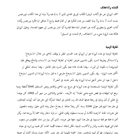
التشابه والاختلاف
اعتمد الروائي عن علم (كتاب الرمل) الكتاب الورقي العادي الذي لا بداية فيه ولا نهاية اي هذا الكتاب لبورخيس
يشبه النت لا بداية ولا نهاية القصد من هذه الفكرة هو ان العالم محيط واسع لا منتاهي انها فكرة بورخيس وكتابه
كتاب سحري واسطوري كتابه عن المصائر المتداخلة للبشرية كما اشار بورخيس الى مفهوم الصدمة، وحاول الروائي
محاكاة هذه الرؤية بشيء من الاختلاف رغم التشابه في السياق!
المفارقة الزمنية
المفارقة الزمنية في هذه الرواية هو ان الروائي عبد الحسين المطر لم يوظف الماضي من خلال الاسترجاع
والاستذكار وطريقة السرد يكون بالتدوين لفرض المقارنة او المفارقة الزمنية بين الاسباب والنتائج ويطلق عليها
(تودروف) – بالعودة الى الوراء ، وهذا يحدث عادة حينما يكون السرد يمثل الحاضر ، وهذا يساعد المتلقي ان
تكتمل عنده الرؤية ، وقد يكون التدوين يتناول الاسترجاع خارجي ( ما قبل بداية الرواية) او التدوين استرجاع
داخلي ( يعود الى ماض لاحق لبداية الرواية وقد تأخر تقديمه في النص!)
لكن المفارقة الزمنية المستخدمة في هذه الرواية هي مزيج بين الماضي والحاضر وحتى المستقبل 2040 كنقطة زمنية
ترتفع اليها التوقعات فيما يخص جميع مناحي الحياة!" إنه الأربعاء ، الحادي والثلاثون من شهر آب 2005، كان موعدنا
مع خالتي أم أمل وابنتها في رحلة هدفها الدعاء لله رب العالمين في البقعة المباركة التي دفن فيها أحد أولياءه الصالحين،
في مثل هذا اليوم قبل حوالي 1240 سنة، كان رجلا صالحا، لم يصالح دجال زمانه الذي حاول ترغيبه بالحصول
على مغريات الجنة الارضية الكاذبة أو تهديده بسطوته وتجبره العالمي، لم يترك دجال زمانه سجنا إلا وزجه فيه، وكان
آخر ما فعله هو قتله مسموما في مثل هذا اليوم، خوفا على عرشه، الذي كان يهتز من دعاء المظلومين من شعوب
العالم التي قهرها بالحديد والنار والاكاذيب الدينية، فكان لدعائه استجابة عجيبة شملت كل محبيه وزائريه في حياته
وبعد استشهاده، فها أنتم اليوم تشاهدون معنا، الجموع المليونية التي تعبر جسر الأئمة، حيث يمسك الإمام أبو حنيفة