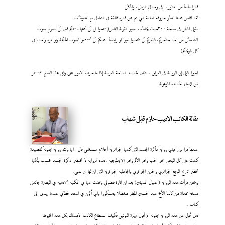
قدراَ طيباَ من المناورة في وحدتي الزمان، والمكان
لقد افاض علينا المطر حروفه العذبة التي تنم عن قدرة فائقة في التعامل مع الملفوظات
يقول المطر في صفحة ٣٠٠حيث يخاطب بصير القرية الناس(إسمحوا لي أنْ أعلنها باسمكم قبل أنْ يصرخ صوت
الشيطان من احد حناجركم، فيامركم أنْ تنتخبوا اميراَ او رئيساَ.. عليكم أنْ تستمعوا لصوت الحكمة ولو لمرة واحدة في
كل تاريخكم)
اخيراَ اقول إن الرواية في العراق ستظل تتسيد الساحة العربية إذا ما جرت الأمور على وفق هذا الضخ المستمر
من الدماء الجديدة الموهوبة
مقالة الكاتب الاديب حازم قابل شهاب
عندما قرا نزار قباني رواية ذاكرة الجسد التي كتبتها الجزائرية أحلام مستغانمي قال : انها ولله رواية مجنونة كقصيدة
كتبت على كل البحور بحر الحب وبحر الألم وبحر الايدلوجية , هذه الرواية لا تختصر ذاكرة الجسد فحسب ولكنها
تخصر تاريخ الوجع الجزائري والحزن الجزائري والجاهلية الجزائرية التي ان لها ان تنتهي.
وبتمعن قرأت هذه الرواية (اغتيال المدونين) بعد ان اثارة فضولي وبحثت عنها في المكتبة الاهلية في البصرة جائتني
نسخة مهداة من كاتبها الأخ عبد الحسين المطر متفضلا ومشكورا واني أكون في اسعد لحظاتي عندما يهدى الى
كتاب
.
هل أقول عن هذه الرواية مجنونة ام أقول مبهرة التوثيق فكيف استطاع الكاتب الإمساك بكل هذه الخيوط